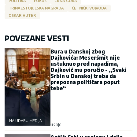
POLITIKA
FOKUS
CRNA GORA
TRINAESTOJULSKA NAGRADA
ČETNIČKI VOJVODA
OSKAR HUTER
POVEZANE VESTI
Bura u Danskoj zbog
Dajkovića: Meseršmit nije
ustuknuo pred napadima,
Dajković mu poručio - „Svaki
Srbin u Danskoj treba da
prepozna političara poput
tebe“
NA UDARU MEDIJA
11:20
|
0