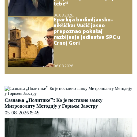
tebe“
06.08.2026.
Eparhija budimljansko-
nikšićka: Vučić jasno
prepoznao pokušaj
razbijanja jedinstva SPC u
Crnoj Gori
06.08.2026.
Сазнања „Политике”: Ко је поставио замку
Митрополиту Методију у Горњем Заостру
05. 08. 2026 15:45