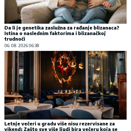
Da li je genetika zaslužna za rađanje blizanaca?
Istina o naslednim faktorima i blizanačkoj
trudnoći
06. 08. 2026 06:38
Letnje večeri u gradu više nisu rezervisane za
vikend: Zašto sve više ljudi bira večeru koja se