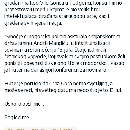
građanima kod Vile Gorica u Podgorici, koji su mirno
protestovali i među kojima je bio veliki broj
intelektualaca, građana starije populacije, kao i
građana svih vjera i nacija.
“Sinoć je crnogorska policija asistirala srbijanskomm
državljaninu Andriji Mandiću, u intstituinalizaciji
šovinizma i sramoćenju 13. jula, što je jedini cilj
četničkog vojvode, koji svakim svojim postupkom želi
poniziti i obesmisliti sve ono što je crnogorsko”, kazao
je Huter na današnjoj konferenciji za novinare.
Huter je poručio da Crna Gora nema svjetljijeg, a
može se reći, ni svetijeg datuma nego što je to 13. jul.
Uskoro opširnije…
Pogled.me