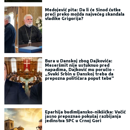
Medojević pita: Da li će Sinod ćutke
preći preko možda najvećeg skandala
vladike Grigorija?
Bura u Danskoj zbog Dajkovića:
Meseršmit nije ustuknuo pred
napadima, Dajković mu poručio -
„Svaki Srbin u Danskoj treba da
prepozna političara poput tebe“
Eparhija budimljansko-nikšićka: Vučić
jasno prepoznao pokušaj razbijanja
jedinstva SPC u Crnoj Gori