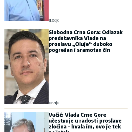
11:06
|
0
Slobodna Crna Gora: Odlazak
predstavnika Vlade na
proslavu „Oluje“ duboko
pogrešan i sramotan čin
10:21
|
0
Vučić: Vlada Crne Gore
učestvuje u radosti proslave
zločina - hvala im, ovo je tek