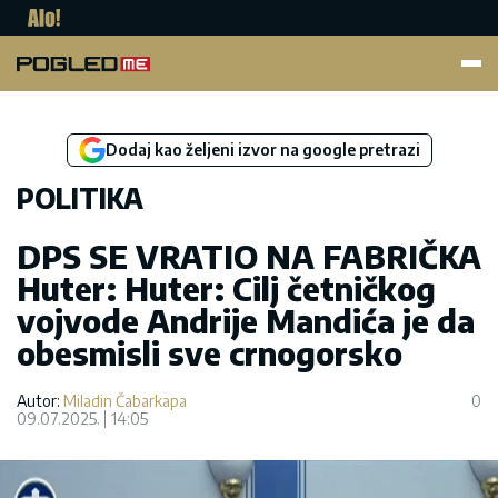
Pogled.me
Dodaj kao željeni izvor na google pretrazi
POLITIKA
DPS SE VRATIO NA FABRIČKA
Huter: Huter: Cilj četničkog
vojvode Andrije Mandića je da
obesmisli sve crnogorsko
Autor:
Miladin Čabarkapa
0
09.07.2025.
14:05