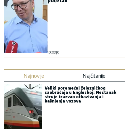
početak
10:09
|
0
Najnovije
Najčitanije
Veliki poremećaj železničkog
saobraćaja u Engleskoj: Nestanak
struje izazvao otkazivanja i
kašnjenja vozova