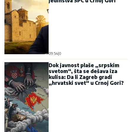
jedinstva SPC u Crnoj Gori
09:54
|
0
Dok javnost plaše „srpskim
svetom“, šta se dešava iza
kulisa: Da li Zagreb gradi
„hrvatski svet“ u Crnoj Gori?