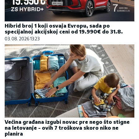
Hibrid broj 1 koji osvaja Evropu, sada po
specijalnoj akcijskoj ceni od 19.990€ do 31.8.
03. 08. 2026 13:23
Većina građana izgubi novac pre nego što stigne
na letovanje - ovih 7 troškova skoro niko ne
planira