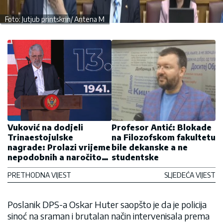
Foto: Jutjub printskrin/ Antena M
Vuković na dodjeli
Profesor Antić: Blokade
Trinaestojulske
na Filozofskom fakultetu
nagrade: Prolazi vrijeme
bile dekanske a ne
nepodobnih a naročito
studentske
prolazi vrijeme
PRETHODNA VIJEST
SLJEDEĆA VIJEST
podobnih!
Poslanik DPS-a Oskar Huter saopšto je da je policija
sinoć na sraman i brutalan način intervenisala prema