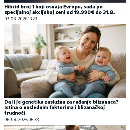
Hibrid broj 1 koji osvaja Evropu, sada po
specijalnoj akcijskoj ceni od 19.990€ do 31.8.
03. 08. 2026 13:23
Da li je genetika zaslužna za rađanje blizanaca?
Istina o naslednim faktorima i blizanačkoj
trudnoći
06. 08. 2026 06:38