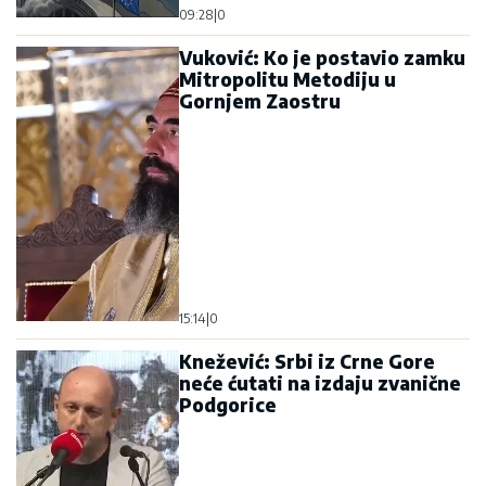
09:28
|
0
Vuković: Ko je postavio zamku
Mitropolitu Metodiju u
Gornjem Zaostru
15:14
|
0
Knežević: Srbi iz Crne Gore
neće ćutati na izdaju zvanične
Podgorice