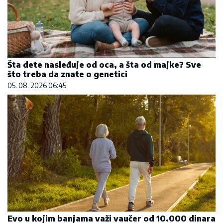
Šta dete nasleđuje od oca, a šta od majke? Sve
što treba da znate o genetici
05. 08. 2026 06:45
Evo u kojim banjama važi vaučer od 10.000 dinara