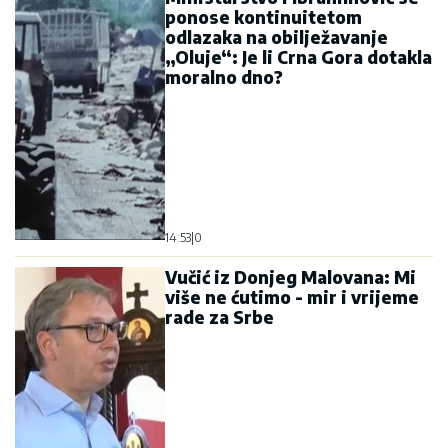
ponose kontinuitetom
odlazaka na obilježavanje
„Oluje“: Je li Crna Gora dotakla
moralno dno?
14:53
|
0
Vučić iz Donjeg Malovana: Mi
više ne ćutimo - mir i vrijeme
rade za Srbe