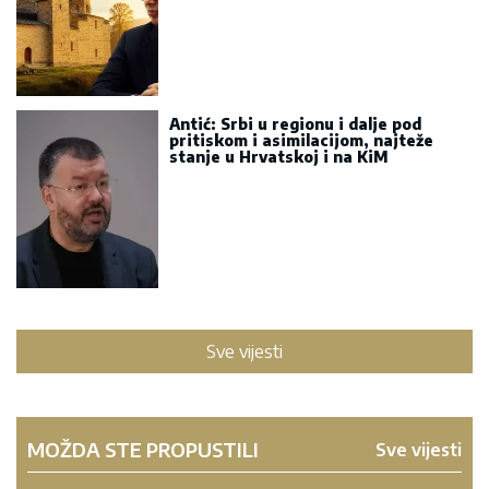
Antić: Srbi u regionu i dalje pod
pritiskom i asimilacijom, najteže
stanje u Hrvatskoj i na KiM
Sve vijesti
MOŽDA STE PROPUSTILI
Sve vijesti