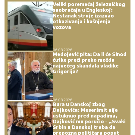
Veliki poremećaj železničkog
saobraćaja u Engleskoj:
Nestanak struje izazvao
otkazivanja i kašnjenja
vozova
06.08.2026.
Medojević pita: Da li će Sinod
ćutke preći preko možda
najvećeg skandala vladike
Grigorija?
06.08.2026.
Bura u Danskoj zbog
Dajkovića: Meseršmit nije
ustuknuo pred napadima,
Dajković mu poručio - „Svaki
Srbin u Danskoj treba da
prepozna političara poput