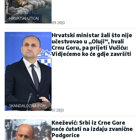
HRVATSKI UTICAJ
09:28
|
0
Hrvatski ministar žali što nije
učestvovao u „Oluji“, hvali
Crnu Goru, pa prijeti Vučiću:
Vidjećemo ko će gdje završiti
SKANDALOZNA PORUKA
10:28
|
0
Knežević: Srbi iz Crne Gore
neće ćutati na izdaju zvanične
Podgorice