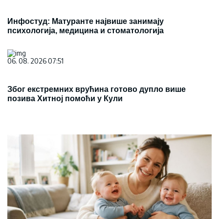
Инфостуд: Матуранте највише занимају
психологија, медицина и стоматологија
06. 08. 2026 07:51
Због екстремних врућина готово дупло више
позива Хитној помоћи у Кули