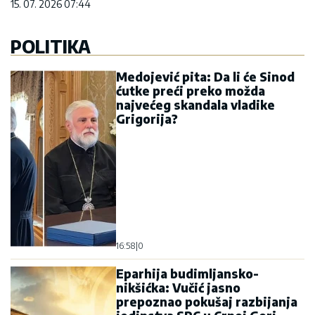
15. 07. 2026 07:44
POLITIKA
Medojević pita: Da li će Sinod
ćutke preći preko možda
najvećeg skandala vladike
Grigorija?
16:58
|
0
Eparhija budimljansko-
nikšićka: Vučić jasno
prepoznao pokušaj razbijanja