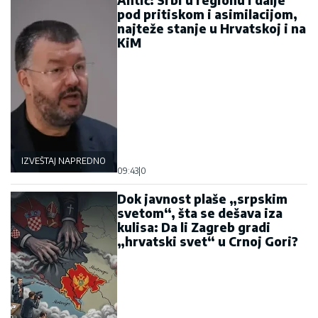
Antić: Srbi u regionu i dalje
pod pritiskom i asimilacijom,
najteže stanje u Hrvatskoj i na
KiM
IZVEŠTAJ NAPREDNOG KLUBA
09:43
|
0
Dok javnost plaše „srpskim
svetom“, šta se dešava iza
kulisa: Da li Zagreb gradi
„hrvatski svet“ u Crnoj Gori?