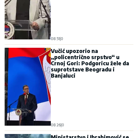
08:51
|
0
Vučić upozorio na
„policentrično srpstvo“ u
Crnoj Gori: Podgoricu žele da
suprotstave Beogradu i
Banjaluci
08:26
|
0
Ministarstvo i Ibrahimović se