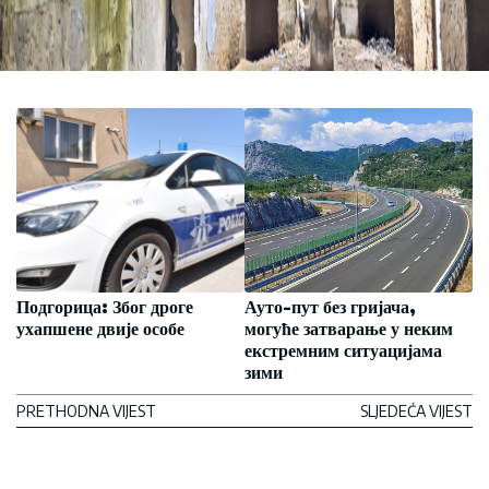
Подгорица: Због дроге
Ауто-пут без гријача,
ухапшене двије особе
могуће затварање у неким
екстремним ситуацијама
зими
PRETHODNA VIJEST
SLJEDEĆA VIJEST