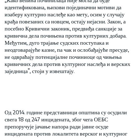
идентификована, њихови појединачни мотиви да
изаберу културно наслеђе као мету, осим у случају
крађа повезаних са новцем, остају нејасни. Закон, а
посебно Кривични законик, предвиђа санкције за
кривична дела почињена против културних добара.
Међутим, дуго трајање судских поступака и
неодговарајуће казне, па чак и ослобађајуће пресуде,
не одвраћају потенцијалне починиоце од чињења
кривичних дела против културног наслеђа и верских
заједница”, стоји у извештају.
Од 2014. године представници општина су осудили
свега 18 од 247 инцидената, због чега ОЕБС
препоручује јачање напора ради јавне осуде
инцидената против локалитета верског и културног