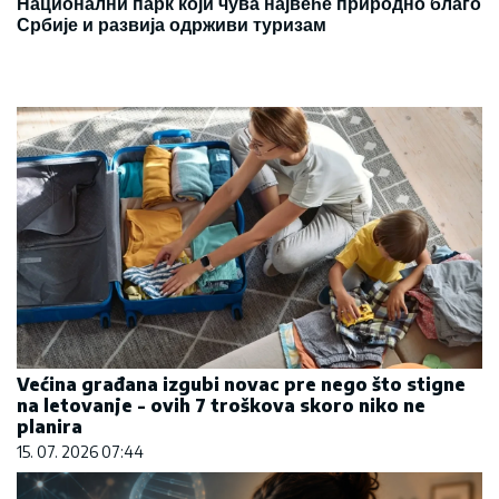
Национални парк који чува највеће природно благо
Србије и развија одрживи туризам
Većina građana izgubi novac pre nego što stigne
na letovanje - ovih 7 troškova skoro niko ne
planira
15. 07. 2026 07:44