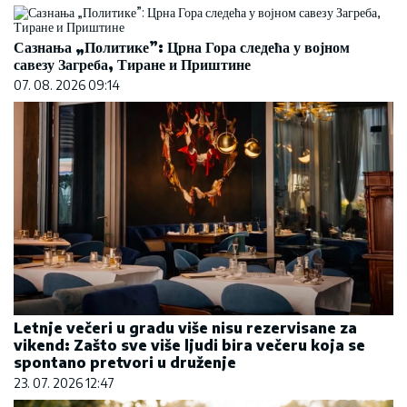
Сазнања „Политике”: Црна Гора следећа у војном
савезу Загреба, Тиране и Приштине
07. 08. 2026 09:14
Letnje večeri u gradu više nisu rezervisane za
vikend: Zašto sve više ljudi bira večeru koja se
spontano pretvori u druženje
23. 07. 2026 12:47