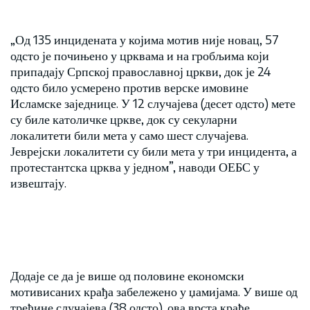
„Од 135 инцидената у којима мотив није новац, 57
одсто је почињено у црквама и на гробљима који
припадају Српској православној цркви, док је 24
одсто било усмерено против верске имовине
Исламске заједнице. У 12 случајева (десет одсто) мете
су биле католичке цркве, док су секуларни
локалитети били мета у само шест случајева.
Јеврејски локалитети су били мета у три инцидента, а
протестантска црква у једном”, наводи ОЕБС у
извештају.
Додаје се да је више од половине економски
мотивисаних крађа забележено у џамијама. У више од
трећине случајева (38 одсто), ова врста крађе