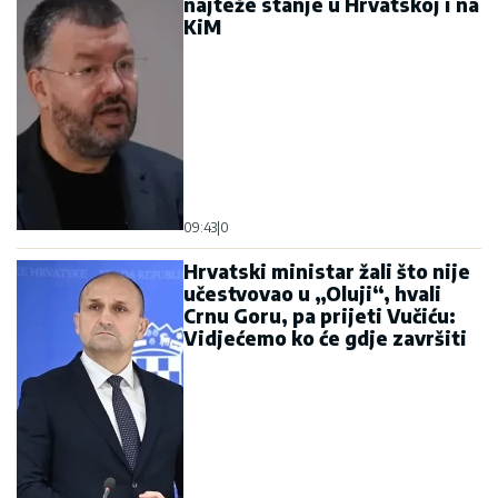
najteže stanje u Hrvatskoj i na
KiM
09:43
|
0
Hrvatski ministar žali što nije
učestvovao u „Oluji“, hvali
Crnu Goru, pa prijeti Vučiću:
Vidjećemo ko će gdje završiti