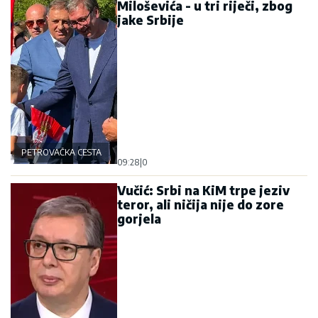
Miloševića - u tri riječi, zbog
jake Srbije
PETROVAČKA CESTA
09:28
|
0
Vučić: Srbi na KiM trpe jeziv
teror, ali ničija nije do zore
gorjela