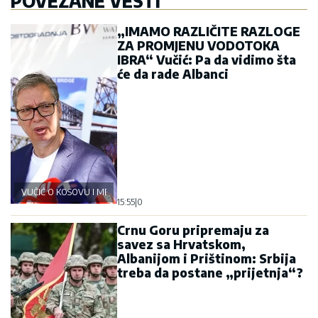
POVEZANE VESTI
„IMAMO RAZLIČITE RAZLOGE
ZA PROMJENU VODOTOKA
IBRA“ Vučić: Pa da vidimo šta
će da rade Albanci
VUČIĆ O KOSOVU I METOHIJI
15:55
|
0
Crnu Goru pripremaju za
savez sa Hrvatskom,
Albanijom i Prištinom: Srbija
treba da postane „prijetnja“?