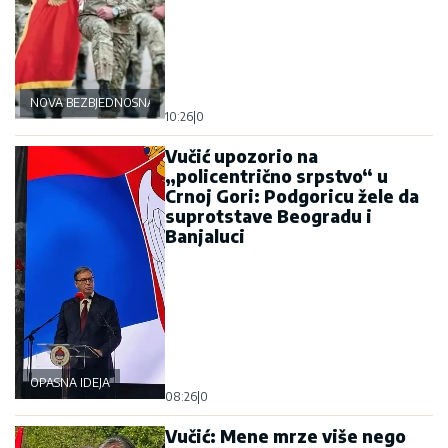
NOVA BEZBJEDNOSNA OSOVINA
10:26
|
0
Vučić upozorio na
„policentrično srpstvo“ u
Crnoj Gori: Podgoricu žele da
suprotstave Beogradu i
Banjaluci
OPASNA IDEJA
08:26
|
0
Vučić: Mene mrze više nego