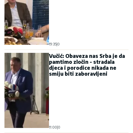
19:35
|
0
Vučić: Obaveza nas Srba je da
pamtimo zločin - stradala
djeca i porodice nikada ne
smiju biti zaboravljeni
11:00
|
0