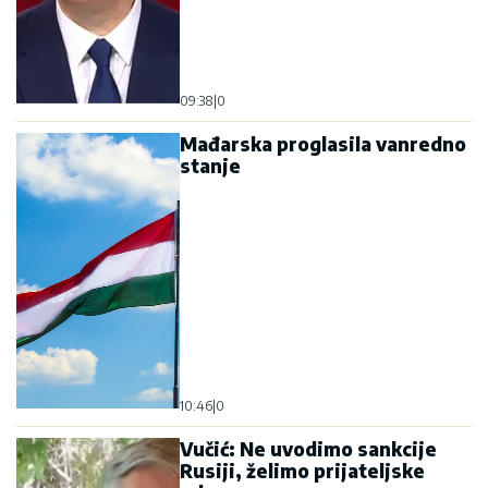
09:38
|
0
Mađarska proglasila vanredno
stanje
10:46
|
0
Vučić: Ne uvodimo sankcije
Rusiji, želimo prijateljske