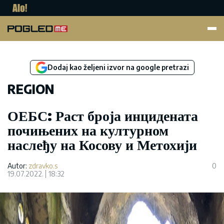
Pogled.me
Dodaj kao željeni izvor na google pretrazi
REGION
ОЕБС: Раст броја инцидената
почињених на културном
наслеђу на Косову и Метохији
Autor:
zdravko.s
0
19.07.2022.
18:32