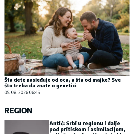
Šta dete nasleđuje od oca, a šta od majke? Sve
što treba da znate o genetici
05. 08. 2026 06:45
REGION
Antić: Srbi u regionu i dalje
pod pritiskom i asimilacijom,