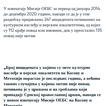
У извештају Мисије ОЕБС за период од јануара 2014.
до децембра 2020. године, наводи се да је у том
раздобљу пријављено 247 инцидената почињених на
културном наслеђу и верским локалитетима, од којих
су 112 крађе новца или имовине, док у преосталих 135
новац није мотив.
„Број инцидената у којима су мете културно
наслеђе и верски локалитети на Косову и
Метохији порастао је последњих година, а већина
таквих случајева у којима мотив није новац
почињена је у црквама и на гробљима који
припадају Српској православној цркви, наводи се
у новом извештају Мисије ОЕБС на Косову и
Метохији.