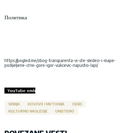
Политика
https://pogled.me/zbog-transparenta-vi-ste-sledeci-i-mape-
podijeljene-crne-gore-igor-vukcevic-napustio-lapi/
SRBIJA
KOSOVO I METOHIJA
OEBS
KULTURNO NASLEDJE
UNISTENO