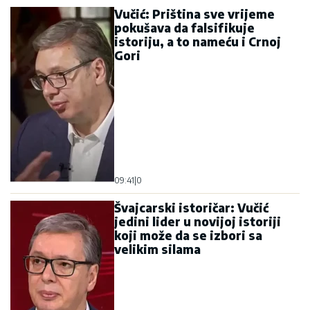
Vučić: Priština sve vrijeme
pokušava da falsifikuje
istoriju, a to nameću i Crnoj
Gori
09:41
|
0
Švajcarski istoričar: Vučić
jedini lider u novijoj istoriji
koji može da se izbori sa
velikim silama