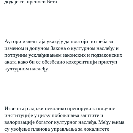
додаје се, преноси Бета.
Аутори извештаја указују да постоји потреба за
изменом и допуном Закона о културном наслеђу и
потпуним усклађивањем законских и подзаконских
аката како би се обезбедио кохерентнији приступ
културном наслеђу.
Извештај садржи неколико препорука за кључне
институције у циљу побољшања заштите и
валоризације богатог културног наслеђа. Међу њима
су увођење планова управљања за локалитете