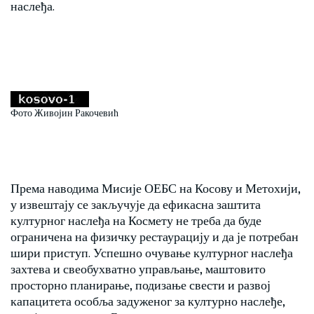
наслеђа.
Фото Живојин Ракочевић
Према наводима Мисије ОЕБС на Косову и Метохији,
у извештају се закључује да ефикасна заштита
културног наслеђа на Космету не треба да буде
ограничена на физичку рестаурацију и да је потребан
шири приступ. Успешно очување културног наслеђа
захтева и свеобухватно управљање, маштовито
просторно планирање, подизање свести и развој
капацитета особља задуженог за културно наслеђе,