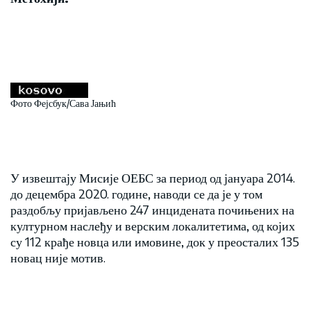
Фото Фејсбук/Сава Јањић
У извештају Мисије ОЕБС за период од јануара 2014.
до децембра 2020. године, наводи се да је у том
раздобљу пријављено 247 инцидената почињених на
културном наслеђу и верским локалитетима, од којих
су 112 крађе новца или имовине, док у преосталих 135
новац није мотив.