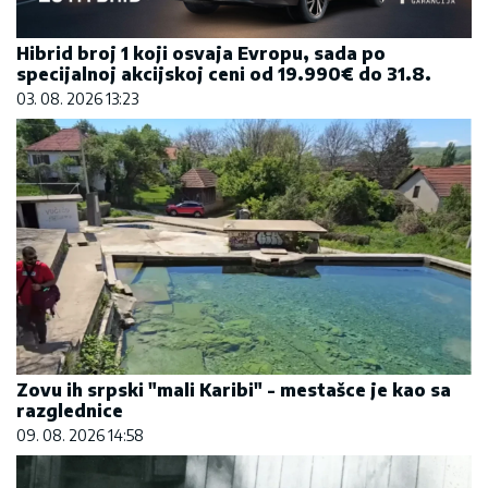
Hibrid broj 1 koji osvaja Evropu, sada po
specijalnoj akcijskoj ceni od 19.990€ do 31.8.
03. 08. 2026 13:23
Zovu ih srpski "mali Karibi" - mestašce je kao sa
razglednice
09. 08. 2026 14:58