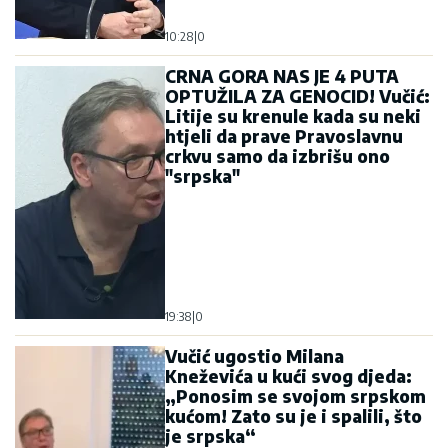
10:28
|
0
CRNA GORA NAS JE 4 PUTA
OPTUŽILA ZA GENOCID! Vučić:
Litije su krenule kada su neki
htjeli da prave Pravoslavnu
crkvu samo da izbrišu ono
"srpska"
19:38
|
0
Vučić ugostio Milana
Kneževića u kući svog djeda:
„Ponosim se svojom srpskom
kućom! Zato su je i spalili, što
je srpska“