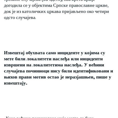
догодила се у објектима Српске православне цркве,
док је из католичких цркава пријављено око четири
одсто случајева.
Извештај обухвата само инциденте у којима су
мете били локалитети наслеђа или инциденти
извршени на локалитетима наслеђа. У већини
случајева починиоци нису били идентификовани и
њихов прави мотив остао је неразјашњен, пише у
извештају.
„Како већина починилаца није могла да буде