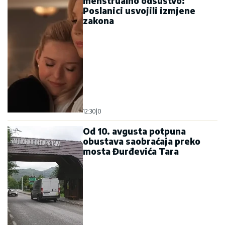
menstrualno odsustvo:
Poslanici usvojili izmjene
zakona
12:30
|
0
Od 10. avgusta potpuna
obustava saobraćaja preko
mosta Đurđevića Tara