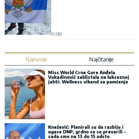
21:23
|
0
Najnovije
Najčitanije
Miss World Crne Gore Anđela
Vukadinović zablistala na luksuznoj
jahti: Wellness vikend za pamćenje
Knežević: Planirali su da razbiju i
ugase DNP, grdno su se prevarili -
sada smo na 13 do 15 odsto