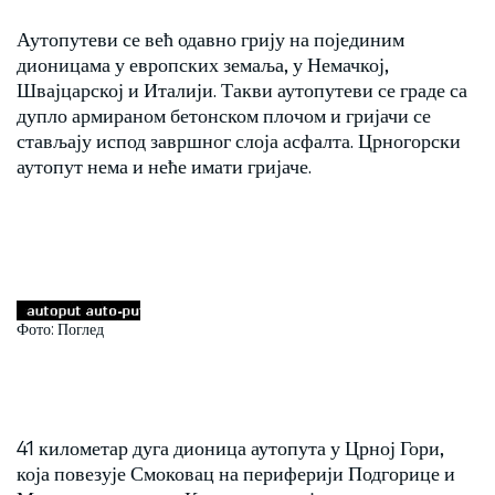
Аутопутеви се већ одавно грију на појединим
дионицама у европских земаља, у Немачкој,
Швајцарској и Италији. Такви аутопутеви се граде са
дупло армираном бетонском плочом и гријачи се
стављају испод завршног слоја асфалта. Црногорски
аутопут нема и неће имати гријаче.
Фото: Поглед
41 километар дуга дионица аутопута у Црној Гори,
која повезује Смоковац на периферији Подгорице и