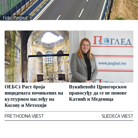
Foto: Pogled
ОЕБС: Раст броја
Вукићевић: Црногорском
инцидената почињених на
правосуђу да се не понове
културном наслеђу на
Катнић и Меденица
Косову и Метохији
PRETHODNA VIJEST
SLJEDEĆA VIJEST