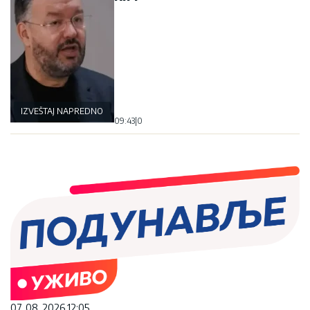
IZVEŠTAJ NAPREDNOG KLUBA
09:43
|
0
07. 08. 2026 12:05