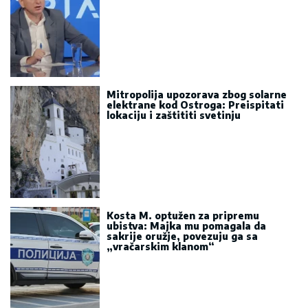
Mitropolija upozorava zbog solarne
elektrane kod Ostroga: Preispitati
lokaciju i zaštititi svetinju
Kosta M. optužen za pripremu
ubistva: Majka mu pomagala da
sakrije oružje, povezuju ga sa
„vračarskim klanom“