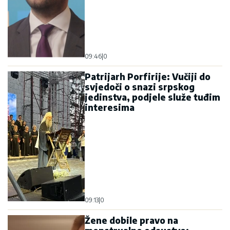
09:46
|
0
Patrijarh Porfirije: Vučiji do
svjedoči o snazi srpskog
jedinstva, podjele služe tuđim
interesima
09:13
|
0
Žene dobile pravo na