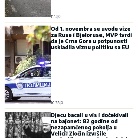
11:15
|
0
Od 1. novembra se uvode vize
za Ruse i Bjeloruse, MVP tvrdi
da je Crna Gora u potpunosti
uskladila viznu politiku sa EU
10:28
|
0
Djecu bacali u vis i dočekivali
na bajonet: 82 godine od
nezapamćenog pokolja u
Velici! Zločin izvršile