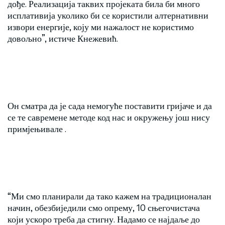
дође. Реализација таквих пројеката била би много
исплативија уколико би се користили алтернативни
извори енергије, коју ми нажалост не користимо
довољно”, истиче Кнежевић.
Он сматра да је сада немогуће поставити гријаче и да
се те савремене методе код нас и окружењу још нису
примјењивале .
“Ми смо планирали да тако кажем на традиционалан
начин, обезбиједили смо опрему, 10 сњегочистача
који ускоро треба да стигну. Надамо се најдаље до