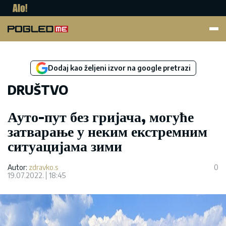
Pogled.me
Dodaj kao željeni izvor na google pretrazi
DRUŠTVO
Ауто-пут без гријача, могуће
затварање у неким екстремним
ситуацијама зими
Autor:
zdravko.s
0
19.07.2022.
18:45