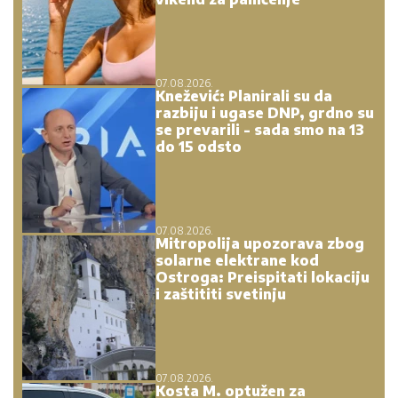
07.08.2026.
Knežević: Planirali su da
razbiju i ugase DNP, grdno su
se prevarili - sada smo na 13
do 15 odsto
07.08.2026.
Mitropolija upozorava zbog
solarne elektrane kod
Ostroga: Preispitati lokaciju
i zaštititi svetinju
07.08.2026.
Kosta M. optužen za