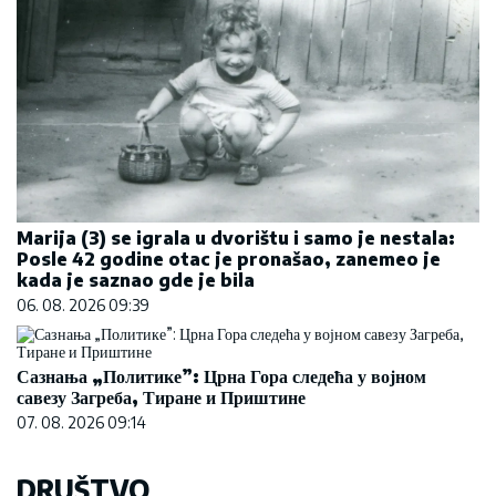
Marija (3) se igrala u dvorištu i samo je nestala:
Posle 42 godine otac je pronašao, zanemeo je
kada je saznao gde je bila
06. 08. 2026 09:39
Сазнања „Политике”: Црна Гора следећа у војном
савезу Загреба, Тиране и Приштине
07. 08. 2026 09:14
DRUŠTVO