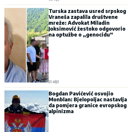
Turska zastava usred srpskog
Vraneša zapalila društvene
mreže: Advokat Miladin
Joksimović žestoko odgovorio
na optužbe o „genocidu“
21:41
|
0
Bogdan Pavićević osvojio
Monblan: Bjelopoljac nastavlja
da pomjera granice evropskog
alpinizma