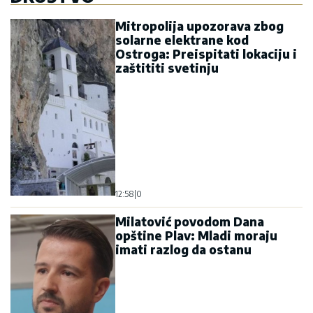
Mitropolija upozorava zbog
solarne elektrane kod
Ostroga: Preispitati lokaciju i
zaštititi svetinju
12:58
|
0
Milatović povodom Dana
opštine Plav: Mladi moraju
imati razlog da ostanu