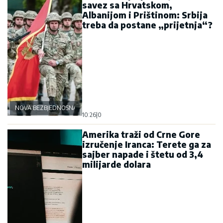
savez sa Hrvatskom,
Albanijom i Prištinom: Srbija
treba da postane „prijetnja“?
NOVA BEZBJEDNOSNA OSOVINA
10:26
|
0
Amerika traži od Crne Gore
izručenje Iranca: Terete ga za
sajber napade i štetu od 3,4
milijarde dolara