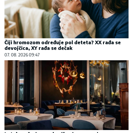
Čiji hromozom određuje pol deteta? XX rađa se
devojčica, XY rađa se dečak
07. 08. 2026 09:47