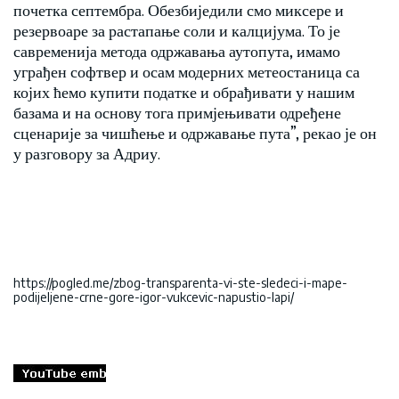
почетка септембра. Обезбиједили смо миксере и
резервоаре за растапање соли и калцијума. То је
савременија метода одржавања аутопута, имамо
уграђен софтвер и осам модерних метеостаница са
којих ћемо купити податке и обрађивати у нашим
базама и на основу тога примјењивати одређене
сценарије за чишћење и одржавање пута”, рекао је он
у разговору за Адриу.
https://pogled.me/zbog-transparenta-vi-ste-sledeci-i-mape-
podijeljene-crne-gore-igor-vukcevic-napustio-lapi/