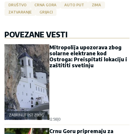
DRUŠTVO
CRNA GORA
AUTO PUT
ZIMA
ZATVARANJE
GRIJACI
POVEZANE VESTI
Mitropolija upozorava zbog
solarne elektrane kod
Ostroga: Preispitati lokaciju i
zaštititi svetinju
ZABRINUTOST ZBOG OSTROGA
12:58
|
0
Crnu Goru pripremaju za