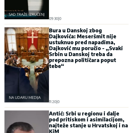
SAD TRAŽE IZRUČENJE
09:30
|
0
Bura u Danskoj zbog
Dajkovića: Meseršmit nije
ustuknuo pred napadima,
Dajković mu poručio - „Svaki
Srbin u Danskoj treba da
prepozna političara poput
tebe“
NA UDARU MEDIJA
11:20
|
0
Antić: Srbi u regionu i dalje
pod pritiskom i asimilacijom,
najteže stanje u Hrvatskoj i na
KiM