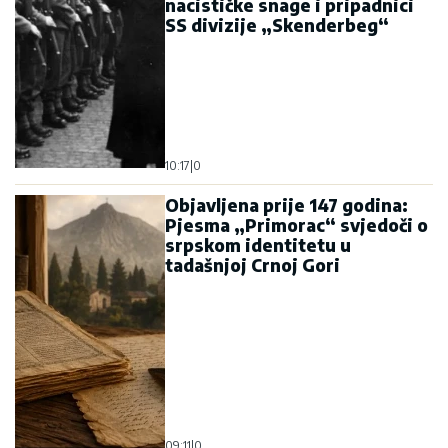
nacističke snage i pripadnici
SS divizije „Skenderbeg“
10:17
|
0
Objavljena prije 147 godina:
Pjesma „Primorac“ svjedoči o
srpskom identitetu u
tadašnjoj Crnoj Gori
09:11
|
0