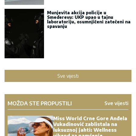
Munjevita akcija policije u
Smederevu: UKP upao u tajnu
laboratoriju, osumnjičeni zatečeni na
spavanju
Sve vijesti
MOŽDA STE PROPUSTILI
Sve vijesti
Miss World Crne Gore Anđela
Vukadinović zablistala na
luksuznoj jahti: Wellness
vikend za pamćenje