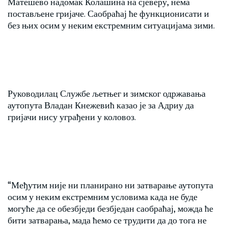
Матешево надомак Колашина на сјеверу, нема
постављене гријаче. Саобраћај ће функционисати и
без њих осим у неким екстремним ситуацијама зими.
Руководилац Службе љетњег и зимског одржавања
аутопута Владан Кнежевић казао је за Адриу да
гријачи нису уграђени у коловоз.
“Међутим није ни планирано ни затварање аутопута
осим у неким екстремним условима када не буде
могуће да се обезбједи безбједан саобраћај, можда ће
бити затварања, мада ћемо се трудити да до тога не