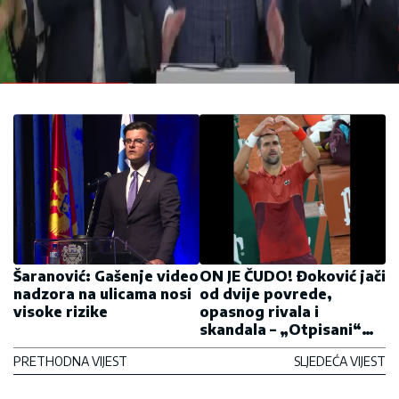
Šaranović: Gašenje video
ON JE ČUDO! Đoković jači
nadzora na ulicama nosi
od dvije povrede,
visoke rizike
opasnog rivala i
skandala – „Otpisani“
Novak je u četvrtfinalu
PRETHODNA VIJEST
SLJEDEĆA VIJEST
Rolan Garosa!