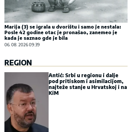
Marija (3) se igrala u dvorištu i samo je nestala:
Posle 42 godine otac je pronašao, zanemeo je
kada je saznao gde je bila
06. 08. 2026 09:39
REGION
Antić: Srbi u regionu i dalje
pod pritiskom i asimilacijom,
najteže stanje u Hrvatskoj i na
KiM