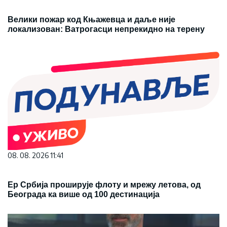
Велики пожар код Књажевца и даље није
локализован: Ватрогасци непрекидно на терену
08. 08. 2026 11:41
Ер Србија проширује флоту и мрежу летова, од
Београда ка више од 100 дестинација