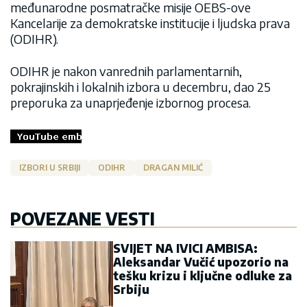
međunarodne posmatračke misije OEBS-ove
Kancelarije za demokratske institucije i ljudska prava
(ODIHR).
ODIHR je nakon vanrednih parlamentarnih,
pokrajinskih i lokalnih izbora u decembru, dao 25
preporuka za unaprjeđenje izbornog procesa.
IZBORI U SRBIJI
ODIHR
DRAGAN MILIĆ
POVEZANE VESTI
SVIJET NA IVICI AMBISA:
Aleksandar Vučić upozorio na
tešku krizu i ključne odluke za
Srbiju