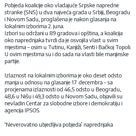
Pobjeda koalicije oko vladajuće Srpske napredne
stranke (SNS) u dva najveća grada u Srbiji, Beogradu
i Novom Sadu, proglašena je nakon glasanja na
lokalnim izborima 2. juna.
Izbori su održani u 89 gradova i opština, a koalicija
oko naprednjaka tvrdi da je osvojila vlast u svim
mjestima – osim u Tutinu, Kanjiži, Senti i Bačkoj Topoli.
U ovim mjestima su i do sada na vlasti bile manjinske
partije.
Izlaznost na lokalnim izborima je oko deset odsto
manja u odnosu na glasanje 17. decembra – sa
procjenama izlaznosti od 46,5 odsto u Beogradu,
48,6 u Nišu i 49,3 odsto u Novom Sadu, objavili su
nevladin Centar za slobodne izbore i demokratiju i
agencija IPSOS.
‘Neverovatno ubjedljiva pobjeda’ naprednjaka