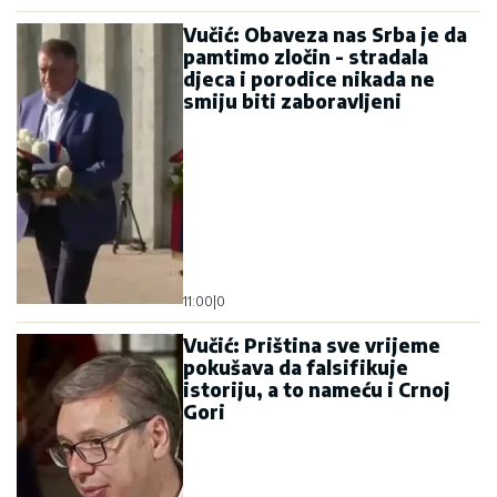
Vučić: Obaveza nas Srba je da
pamtimo zločin - stradala
djeca i porodice nikada ne
smiju biti zaboravljeni
11:00
|
0
Vučić: Priština sve vrijeme
pokušava da falsifikuje
istoriju, a to nameću i Crnoj
Gori