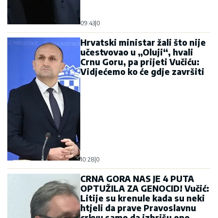
09:43
|
0
Hrvatski ministar žali što nije
učestvovao u „Oluji“, hvali
Crnu Goru, pa prijeti Vučiću:
Vidjećemo ko će gdje završiti
10:28
|
0
CRNA GORA NAS JE 4 PUTA
OPTUŽILA ZA GENOCID! Vučić:
Litije su krenule kada su neki
htjeli da prave Pravoslavnu
crkvu samo da izbrišu ono