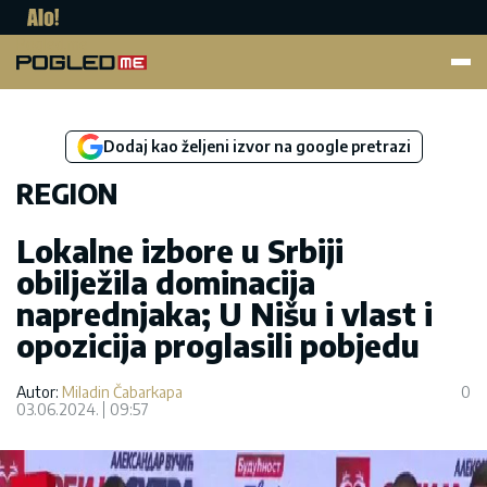
Pogled.me
Dodaj kao željeni izvor na google pretrazi
REGION
Lokalne izbore u Srbiji
obilježila dominacija
naprednjaka; U Nišu i vlast i
opozicija proglasili pobjedu
Autor:
Miladin Čabarkapa
0
03.06.2024.
09:57