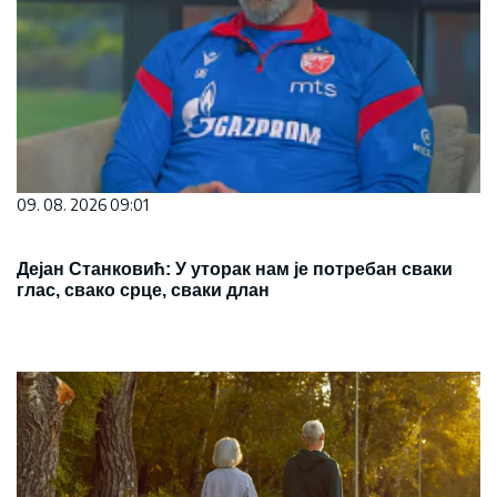
09. 08. 2026 09:01
Дејан Станковић: У уторак нам је потребан сваки
глас, свако срце, сваки длан