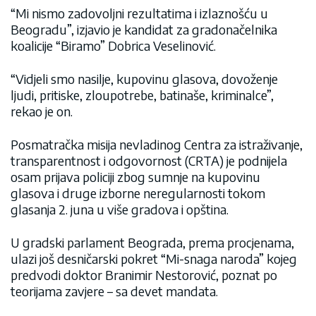
“Mi nismo zadovoljni rezultatima i izlaznošću u
Beogradu”, izjavio je kandidat za gradonačelnika
koalicije “Biramo” Dobrica Veselinović.
“Vidjeli smo nasilje, kupovinu glasova, dovoženje
ljudi, pritiske, zloupotrebe, batinaše, kriminalce”,
rekao je on.
Posmatračka misija nevladinog Centra za istraživanje,
transparentnost i odgovornost (CRTA) je podnijela
osam prijava policiji zbog sumnje na kupovinu
glasova i druge izborne neregularnosti tokom
glasanja 2. juna u više gradova i opština.
U gradski parlament Beograda, prema procjenama,
ulazi još desničarski pokret “Mi-snaga naroda” kojeg
predvodi doktor Branimir Nestorović, poznat po
teorijama zavjere – sa devet mandata.