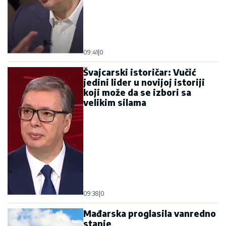
09:41
|
0
Švajcarski istoričar: Vučić
jedini lider u novijoj istoriji
koji može da se izbori sa
velikim silama
09:38
|
0
Mađarska proglasila vanredno
stanje