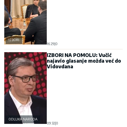
IZBORI
16:29
|
0
IZBORI NA POMOLU: Vučić
najavio glasanje možda već do
Vidovdana
ODLUKA NARODA
09:32
|
0