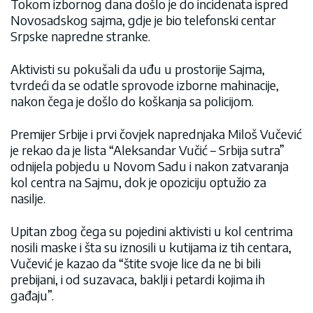
Tokom izbornog dana došlo je do incidenata ispred
Novosadskog sajma, gdje je bio telefonski centar
Srpske napredne stranke.
Aktivisti su pokušali da uđu u prostorije Sajma,
tvrdeći da se odatle sprovode izborne mahinacije,
nakon čega je došlo do koškanja sa policijom.
Premijer Srbije i prvi čovjek naprednjaka Miloš Vučević
je rekao da je lista “Aleksandar Vučić – Srbija sutra”
odnijela pobjedu u Novom Sadu i nakon zatvaranja
kol centra na Sajmu, dok je opoziciju optužio za
nasilje.
Upitan zbog čega su pojedini aktivisti u kol centrima
nosili maske i šta su iznosili u kutijama iz tih centara,
Vučević je kazao da “štite svoje lice da ne bi bili
prebijani, i od suzavaca, baklji i petardi kojima ih
gađaju”.