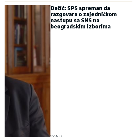
Dačić: SPS spreman da
razgovara o zajedničkom
nastupu sa SNS na
beogradskim izborima
14:32
|
0