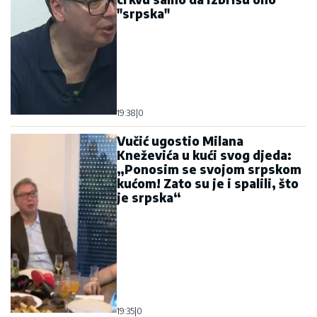
"srpska"
19:38
|
0
Vučić ugostio Milana
Kneževića u kući svog djeda:
„Ponosim se svojom srpskom
kućom! Zato su je i spalili, što
je srpska“
19:35
|
0