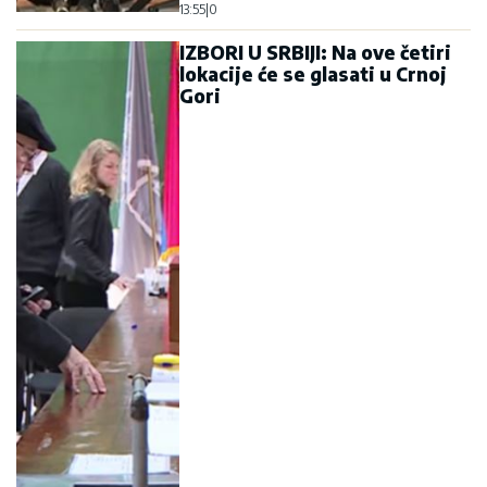
13:55
|
0
IZBORI U SRBIJI: Na ove četiri
lokacije će se glasati u Crnoj
Gori