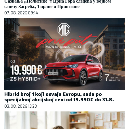
Сазнања „Политике”: Црна Гора следећа у војном
савезу Загреба, Тиране и Приштине
07. 08. 2026 09:14
Hibrid broj 1 koji osvaja Evropu, sada po
specijalnoj akcijskoj ceni od 19.990€ do 31.8.
03. 08. 2026 13:23