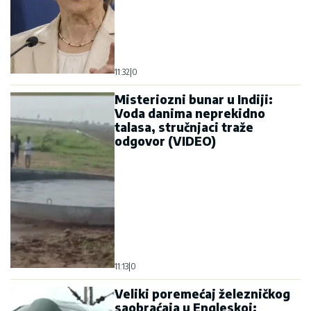
11:32
|
0
Misteriozni bunar u Indiji:
Voda danima neprekidno
talasa, stručnjaci traže
odgovor (VIDEO)
11:13
|
0
Veliki poremećaj železničkog
saobraćaja u Engleskoj: