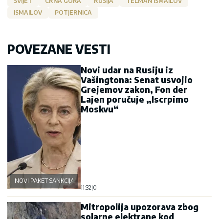
SVIJET
CRNA GORA
RUSIJA
TELMAN ISMAILOV
ISMAILOV
POTJERNICA
POVEZANE VESTI
Novi udar na Rusiju iz
Vašingtona: Senat usvojio
Grejemov zakon, Fon der
Lajen poručuje „Iscrpimo
Moskvu“
NOVI PAKET SANKCIJA
11:32
|
0
Mitropolija upozorava zbog
solarne elektrane kod