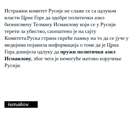
Истражни комитет Русије не слаже се са одлуком
власти Црне Горе да одобре политички азил
бизнисмену Телману Исмаилову који се у Русији
терети за убиство, саопштено је на сајту
Комитета.Руска страна скреће пажњу на то да се јуче у
медијима појавила информација о томе да је Црна
Гора донијела одлуку да
пружи политички азил
Исмаилову
, због чега је немогуће његово изручење
Русији.