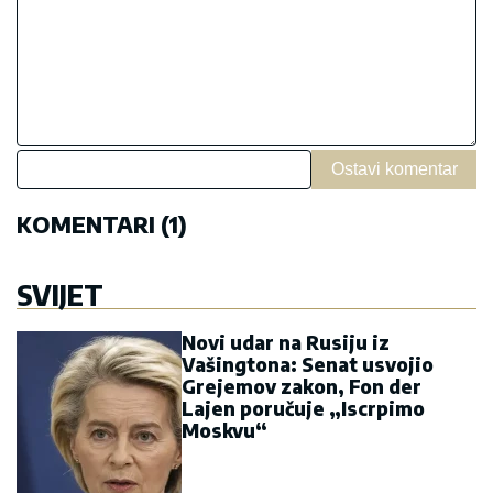
Ostavi komentar
KOMENTARI (1)
SVIJET
Novi udar na Rusiju iz
Vašingtona: Senat usvojio
Grejemov zakon, Fon der
Lajen poručuje „Iscrpimo
Moskvu“