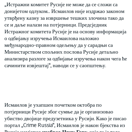
„Истражни комитет Русије не може да се сложи са
донијетом одлуком... Исмаилов није издржао законом
утврђену казну за извршење тешких злочина тако да
се и даље налази на потјерници. Предсједник
Истражног комитета Русије је на основу информација
о одбијању изручења Исмаилова наложио
међународно-правном одељењу да у сарадњи са
Министарством спољних послова Русије детаљно
анализира разлоге за одбијање изручења након чега ће
сачинити извјештај“, наводи се у саопштењу.
Исмаилов је ухапшен почетком октобра по
потјерници Русије због сумње да је организовао
убиство двојице предузетника у Русији. Како је писао
портал „Crime Russia“, Исмаилов је након бјекства из
Русије намјерно
изабрао Црну Гору
, која га је тада