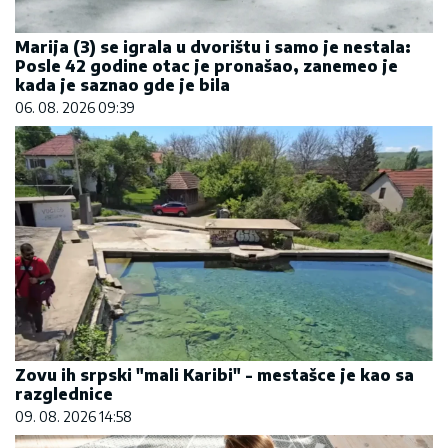
Marija (3) se igrala u dvorištu i samo je nestala:
Posle 42 godine otac je pronašao, zanemeo je
kada je saznao gde je bila
06. 08. 2026 09:39
Zovu ih srpski "mali Karibi" - mestašce je kao sa
razglednice
09. 08. 2026 14:58