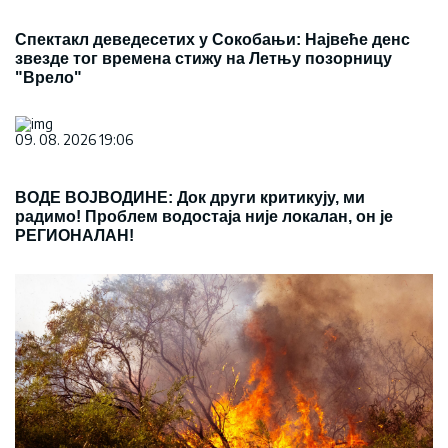
Спектакл деведесетих у Сокобањи: Највеће денс
звезде тог времена стижу на Летњу позорницу
"Врело"
09. 08. 2026 19:06
ВОДЕ ВОЈВОДИНЕ: Док други критикују, ми
радимо! Проблем водостаја није локалан, он је
РЕГИОНАЛАН!