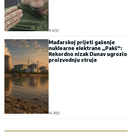
11:47
|
0
Mađarskoj prijeti gašenje
nuklearne elektrane „Pakš“:
Rekordno nizak Dunav ugrozio
proizvodnju struje
14:39
|
0