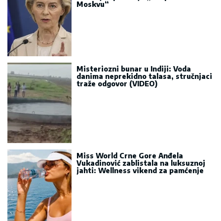
Moskvu“
Misteriozni bunar u Indiji: Voda
danima neprekidno talasa, stručnjaci
traže odgovor (VIDEO)
Miss World Crne Gore Anđela
Vukadinović zablistala na luksuznoj
jahti: Wellness vikend za pamćenje