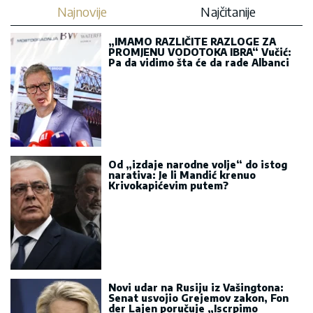
Najnovije
Najčitanije
„IMAMO RAZLIČITE RAZLOGE ZA
PROMJENU VODOTOKA IBRA“ Vučić:
Pa da vidimo šta će da rade Albanci
Od „izdaje narodne volje“ do istog
narativa: Je li Mandić krenuo
Krivokapićevim putem?
Novi udar na Rusiju iz Vašingtona:
Senat usvojio Grejemov zakon, Fon
der Lajen poručuje „Iscrpimo