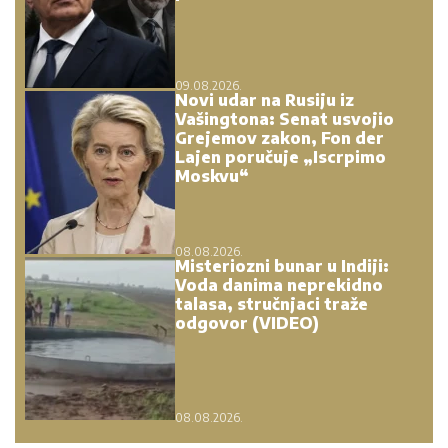
09.08.2026.
Novi udar na Rusiju iz
Vašingtona: Senat usvojio
Grejemov zakon, Fon der
Lajen poručuje „Iscrpimo
Moskvu“
08.08.2026.
Misteriozni bunar u Indiji:
Voda danima neprekidno
talasa, stručnjaci traže
odgovor (VIDEO)
08.08.2026.