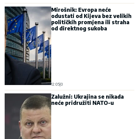
Mirošnik: Evropa neće
odustati od Kijeva bez velikih
političkih promjena ili straha
od direktnog sukoba
12:05
|
0
Zalužni: Ukrajina se nikada
neće pridružiti NATO-u