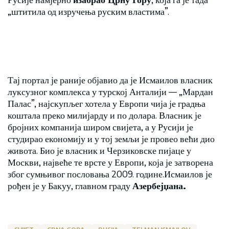
„штитила од изручења руским властима”.
Тај портал је раније објавио да је Исмаилов власник
луксузног комплекса у турској Анталији — „Мардан
Палас”, најскупљег хотела у Европи чија је градња
коштала преко милијарду и по долара. Власник је
бројних компанија широм свијета, а у Русији је
студирао економију и у тој земљи је провео већи дио
живота. Био је власник и Черзиковске пијаце у
Москви, највеће те врсте у Европи, која је затворена
због сумњивог пословања 2009. године.Исмаилов је
рођен је у Бакуу, главном граду
Азербејџана.