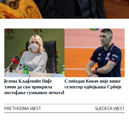
Jелена Кљаjевић: Ниjе
Слободан Ковач није више
тачно да сам прикрила
селектор одбојкаша Србије
постоjање сумњивог печата!
PRETHODNA VIJEST
SLJEDEĆA VIJEST