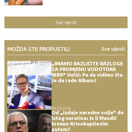
Sve vijesti
MOŽDA STE PROPUSTILI
Sve vijesti
„IMAMO RAZLIČITE RAZLOGE
ZA PROMJENU VODOTOKA
IBRA“ Vučić: Pa da vidimo šta
će da rade Albanci
09.08.2026.
Od „izdaje narodne volje“ do
istog narativa: Je li Mandić
krenuo Krivokapićevim
putem?