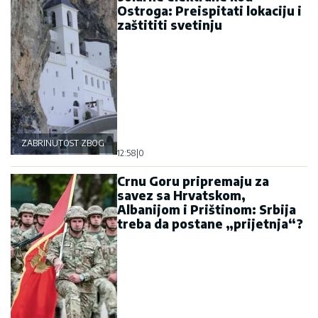
Ostroga: Preispitati lokaciju i
zaštititi svetinju
ZABRINUTOST ZBOG OSTROGA
12:58
|
0
Crnu Goru pripremaju za
savez sa Hrvatskom,
Albanijom i Prištinom: Srbija
treba da postane „prijetnja“?