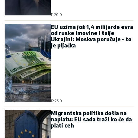
11:20
|
0
EU uzima još 1,4 milijarde evra
od ruske imovine i šalje
Ukrajini: Moskva poručuje - to
je pljačka
12:25
|
0
Migrantska politika došla na
naplatu: EU sada traži ko će da
plati ceh