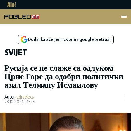
Pogled.me
Dodaj kao željeni izvor na google pretrazi
SVIJET
Русија се не слаже са одлуком
Црне Горе да одобри политички
азил Телману Исмаилову
Autor:
zdravko.s
1
23.10.2021.
15:14