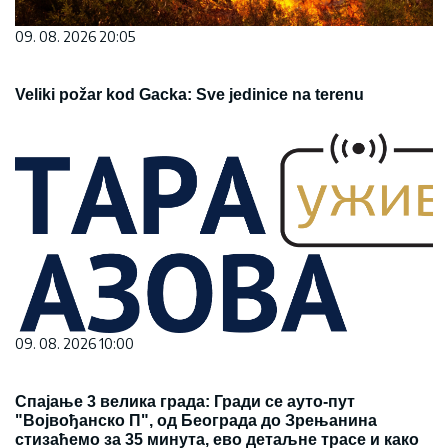
09. 08. 2026 20:05
Veliki požar kod Gacka: Sve jedinice na terenu
09. 08. 2026 10:00
Спајање 3 велика града: Гради се ауто-пут
"Војвођанско П", од Београда до Зрењанина
стизаћемо за 35 минута, ево детаљне трасе и како