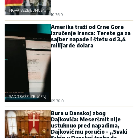
NOVA BEZBJEDNOSNA OSOVINA
10:26
|
0
Amerika traži od Crne Gore
izručenje Iranca: Terete ga za
sajber napade i štetu od 3,4
milijarde dolara
SAD TRAŽE IZRUČENJE
09:30
|
0
Bura u Danskoj zbog
Dajkovića: Meseršmit nije
ustuknuo pred napadima,
Dajković mu poručio - „Svaki
Srbin u Danskoj treba da