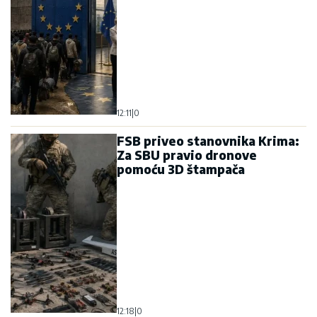
12:11
|
0
FSB priveo stanovnika Krima:
Za SBU pravio dronove
pomoću 3D štampača
12:18
|
0