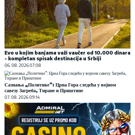
Evo u kojim banjama važi vaučer od 10.000 dinara
- kompletan spisak destinacija u Srbiji
06. 08. 2026 07:08
Сазнања „Политике”: Црна Гора следећа у војном
савезу Загреба, Тиране и Приштине
07. 08. 2026 09:14