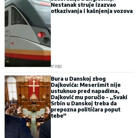
Nestanak struje izazvao
otkazivanja i kašnjenja vozova
17:01
|
0
Bura u Danskoj zbog
Dajkovića: Meseršmit nije
ustuknuo pred napadima,
Dajković mu poručio - „Svaki
Srbin u Danskoj treba da
prepozna političara poput
tebe“