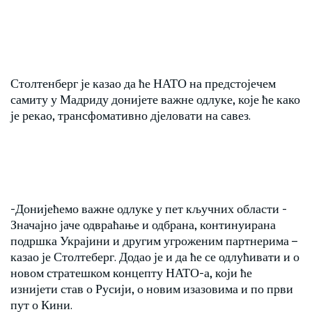
Столтенберг је казао да ће НАТО на предстојечем
самиту у Мадриду донијете важне одлуке, које ће како
је рекао, трансфомативно дјеловати на савез.
-Донијећемо важне одлуке у пет кључних области -
Значајно јаче одвраћање и одбрана, континуирана
подршка Украјини и другим угроженим партнерима –
казао је Столтеберг. Додао је и да ће се одлућивати и о
новом стратешком концепту НАТО-а, који ће
изнијети став о Русији, о новим изазовима и по први
пут о Кини.