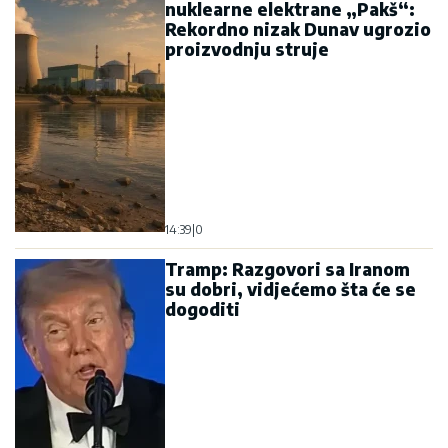
nuklearne elektrane „Pakš“:
Rekordno nizak Dunav ugrozio
proizvodnju struje
14:39
|
0
Tramp: Razgovori sa Iranom
su dobri, vidjećemo šta će se
dogoditi