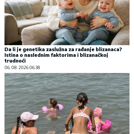
Da li je genetika zaslužna za rađanje blizanaca?
Istina o naslednim faktorima i blizanačkoj
trudnoći
06. 08. 2026 06:38