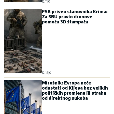
12:11
|
0
FSB priveo stanovnika Krima:
Za SBU pravio dronove
pomoću 3D štampača
12:18
|
0
Mirošnik: Evropa neće
odustati od Kijeva bez velikih
političkih promjena ili straha
od direktnog sukoba