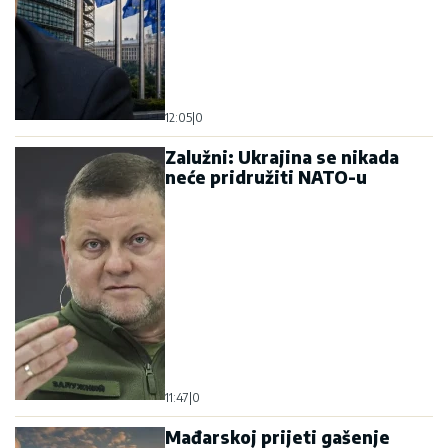
12:05
|
0
Zalužni: Ukrajina se nikada
neće pridružiti NATO-u
11:47
|
0
Mađarskoj prijeti gašenje