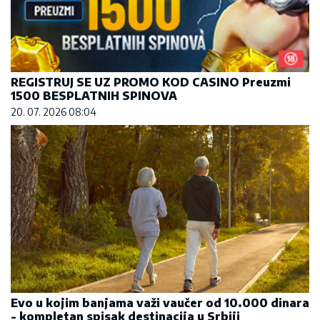
REGISTRUJ SE UZ PROMO KOD CASINO Preuzmi
1500 BESPLATNIH SPINOVA
20. 07. 2026 08:04
Evo u kojim banjama važi vaučer od 10.000 dinara
- kompletan spisak destinacija u Srbiji