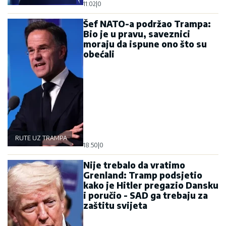
11:02
|
0
Šef NATO-a podržao Trampa:
Bio je u pravu, saveznici
moraju da ispune ono što su
obećali
RUTE UZ TRAMPA
18:50
|
0
Nije trebalo da vratimo
Grenland: Tramp podsjetio
kako je Hitler pregazio Dansku
i poručio - SAD ga trebaju za
zaštitu svijeta