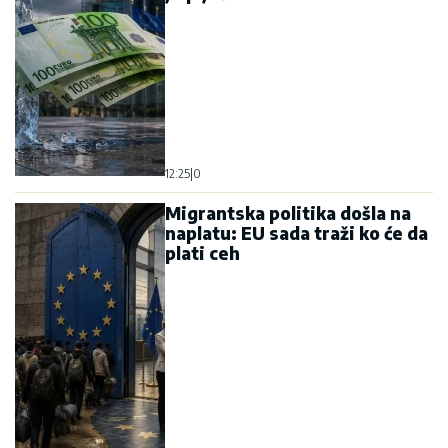
12:25
|
0
Migrantska politika došla na
naplatu: EU sada traži ko će da
plati ceh