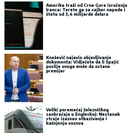
Amerika traži od Crne Gore izručenje
Iranca: Terete ga za sajber napade i
štetu od 3,4 milijarde dolara
Knežević najavio objavljivanje
dokumenta: Vidjećete da li Spajić
poslije ovoga može da ostane
premijer
Veliki poremećaj železničkog
saobraćaja u Engleskoj: Nestanak
struje izazvao otkazivanja i
kašnjenja vozova