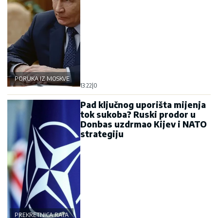
PORUKA IZ MOSKVE
13:22
|
0
Pad ključnog uporišta mijenja
tok sukoba? Ruski prodor u
Donbas uzdrmao Kijev i NATO
strategiju
PREKRETNICA RATA