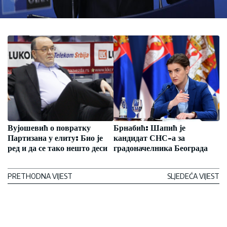
Вујошевић о повратку
Брнабић: Шапић је
Партизана у елиту: Био је
кандидат СНС-а за
ред и да се тако нешто деси
градоначелника Београда
PRETHODNA VIJEST
SLJEDEĆA VIJEST