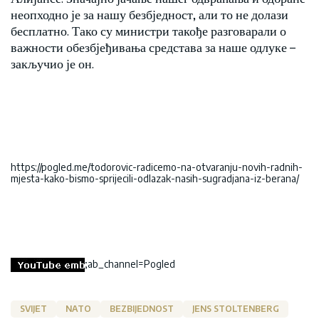
неопходно је за нашу безбједност, али то не долази
бесплатно. Тако су министри такође разговарали о
важности обезбјеђивања средстава за наше одлуке –
закључио је он.
https://pogled.me/todorovic-radicemo-na-otvaranju-novih-radnih-
mjesta-kako-bismo-sprijecili-odlazak-nasih-sugradjana-iz-berana/
;ab_channel=Pogled
SVIJET
NATO
BEZBIJEDNOST
JENS STOLTENBERG