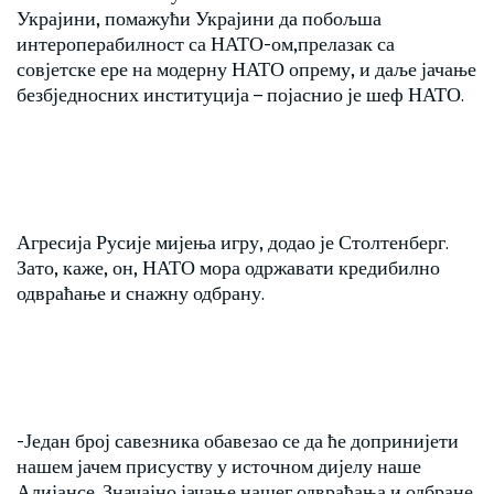
Украјини, помажући Украјини да побољша
интероперабилност са НАТО-ом,прелазак са
совјетске ере на модерну НАТО опрему, и даље јачање
безбједносних институција – појаснио је шеф НАТО.
Агресија Русије мијења игру, додао је Столтенберг.
Зато, каже, он, НАТО мора одржавати кредибилно
одвраћање и снажну одбрану.
-Један број савезника обавезао се да ће допринијети
нашем јачем присуству у источном дијелу наше
Алијансе. Значајно јачање нашег одвраћања и одбране