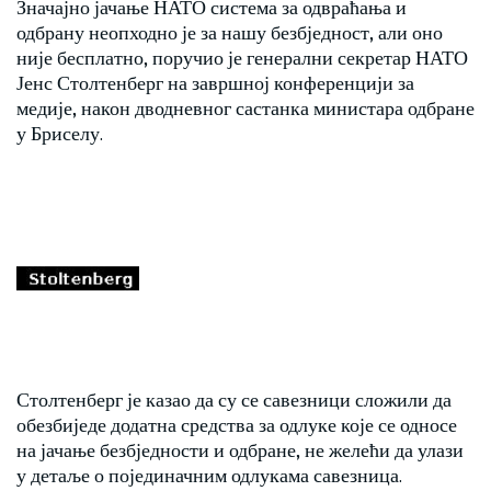
Значајно јачање НАТО система за одвраћања и
одбрану неопходно је за нашу безбједност, али оно
није бесплатно, поручио је генерални секретар НАТО
Јенс Столтенберг на завршној конференцији за
медије, након дводневног састанка министара одбране
у Бриселу.
Столтенберг је казао да су се савезници сложили да
обезбиједе додатна средства за одлуке које се односе
на јачање безбједности и одбране, не желећи да улази
у детаље о појединачним одлукама савезница.