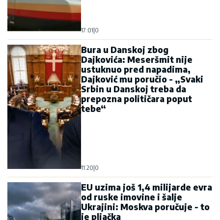
17:01
|
0
Bura u Danskoj zbog
Dajkovića: Meseršmit nije
ustuknuo pred napadima,
Dajković mu poručio - „Svaki
Srbin u Danskoj treba da
prepozna političara poput
tebe“
11:20
|
0
EU uzima još 1,4 milijarde evra
od ruske imovine i šalje
Ukrajini: Moskva poručuje - to
je pljačka