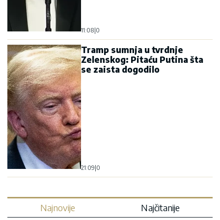
11:08
|
0
Tramp sumnja u tvrdnje
Zelenskog: Pitaću Putina šta
se zaista dogodilo
21:09
|
0
Najnovije
Najčitanije