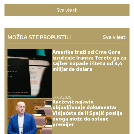
Sve vijesti
MOŽDA STE PROPUSTILI
Sve vijesti
Amerika traži od Crne Gore
izručenje Iranca: Terete ga za
sajber napade i štetu od 3,4
milijarde dolara
07.08.2026.
Knežević najavio
objavljivanje dokumenta:
Vidjećete da li Spajić poslije
ovoga može da ostane
premijer