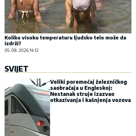
Koliko visoku temperaturu ljudsko telo može da
izdrži?
05. 08. 2026 14:12
SVIJET
Veliki poremećaj železničkog
saobraćaja u Engleskoj:
Nestanak struje izazvao
otkazivanja i kašnjenja vozova