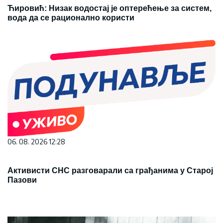
Ћировић: Низак водостај је оптерећење за систем,
вода да се рационално користи
06. 08. 2026 12:28
Активисти СНС разговарали са грађанима у Старој
Пазови