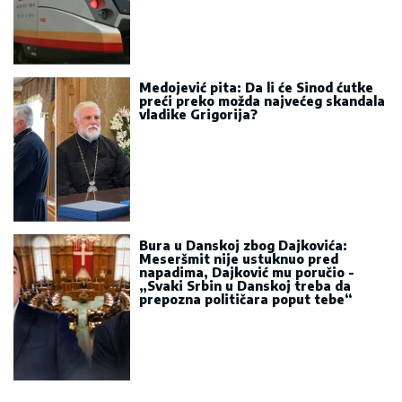
Medojević pita: Da li će Sinod ćutke
preći preko možda najvećeg skandala
vladike Grigorija?
Bura u Danskoj zbog Dajkovića:
Meseršmit nije ustuknuo pred
napadima, Dajković mu poručio -
„Svaki Srbin u Danskoj treba da
prepozna političara poput tebe“