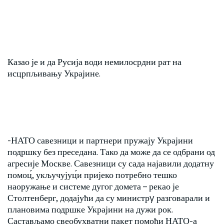
Казао је и да Русија води немилосрдни рат на
исцрпљивању Украјине.
-НАТО савезници и партнери пружају Украјини
подршку без преседана. Тако да може да се одбрани од
агресије Москве. Савезници су сада најавили додатну
помоц́, укључујуц́и пријеко потребно тешко
наоружање и системе дугог домета – рекао је
Столтенберг, додајући да су министрy разговарали и
плановима подршке Украјини на дужи рок.
Састављамо свеобухватни пакет помоћи НАТО-а