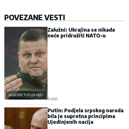
POVEZANE VESTI
Zalužni: Ukrajina se nikada
neće pridružiti NATO-u
HLADAN TUŠ ZA KIJEV
11:47
|
0
Putin: Podjela srpskog naroda
bila je suprotna principima
Ujedinjenih nacija