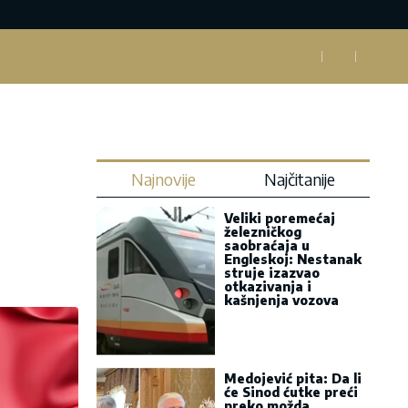
Najnovije
Najčitanije
Veliki poremećaj
železničkog
saobraćaja u
Engleskoj: Nestanak
struje izazvao
otkazivanja i
kašnjenja vozova
Medojević pita: Da li
će Sinod ćutke preći
preko možda