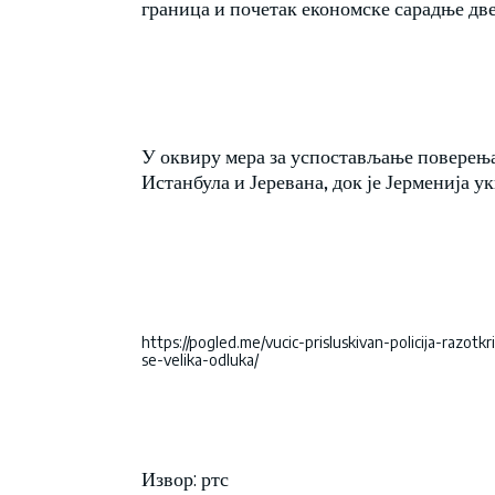
граница и почетак економске сарадње две
У оквиру мера за успостављање поверења,
Истанбула и Јеревана, док је Јерменија у
https://pogled.me/vucic-prisluskivan-policija-razot
se-velika-odluka/
Извор: ртс