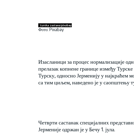
Фото: Pixabay
Изасланици за процес нормализације одно
прелазак копнене границе између Турске 
Турску, односно Јерменију у најкраћем м
са тим циљем, наведено је у саопштењу т
Четврти састанак специјалних представн
Јерменије одржан је у Бечу 1. јула.