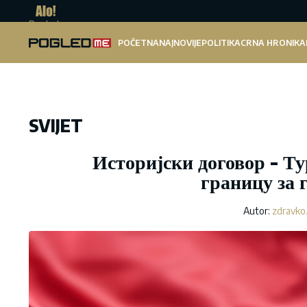
Pogled.me
POČETNA
NAJNOVIJE
POLITIKA
CRNA HRONIKA
SVIJET
Историјски договор - Ту
границу за 
Autor:
zdravko