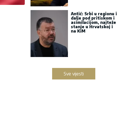
Antić: Srbi u regionu i
dalje pod pritiskom i
asimilacijom, najteže
stanje u Hrvatskoj i
na KiM
Sve vijesti