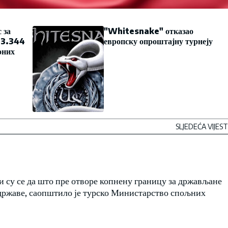
 за
"Whitesnake" отказао
; 3.344
европску опроштајну турнеју
оних
SLJEDEĆA VIJEST
и су се да што пре отворе копнену границу за држављане
е државе, саопштило је турско Министарство спољних