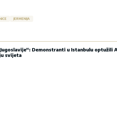
NICE
JERMENIJA
Jugoslavije“: Demonstranti u Istanbulu optužili A
ju svijeta