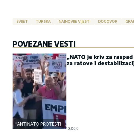
SVIJET
TURSKA
NAJNOVIJE VIJESTI
DOGOVOR
GRA
POVEZANE VESTI
„NATO je kriv za raspad 
za ratove i destabilizaci
ANTINATO PROTESTI
10:06
|
0