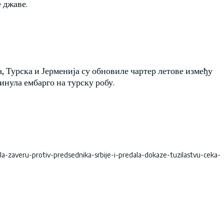
 джаве.
 Турска и Јерменија су обновиле чартер летове између
кинула ембарго на турску робу.
krila-zaveru-protiv-predsednika-srbije-i-predala-dokaze-tuzilastvu-ceka-