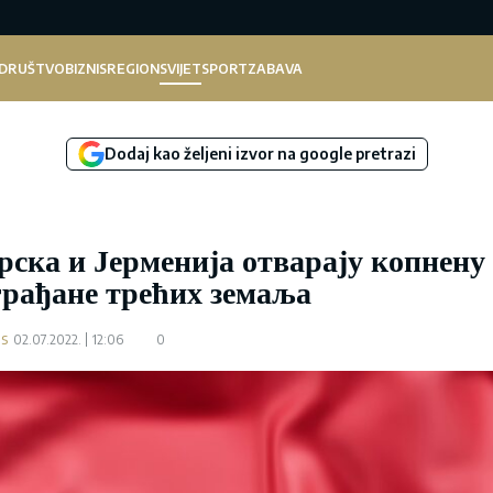
DRUŠTVO
BIZNIS
REGION
SVIJET
SPORT
ZABAVA
Dodaj kao željeni izvor na google pretrazi
рска и Јерменија отварају копнену
грађане трећих земаља
.s
02.07.2022.
12:06
0