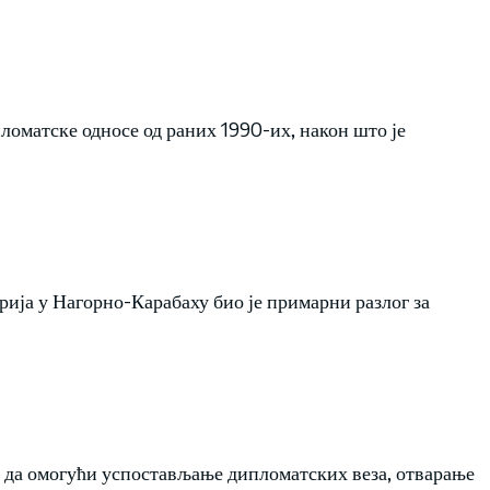
ломатске односе од раних 1990-их, након што је
рија у Нагорно-Карабаху био је примарни разлог за
 да омогући успостављање дипломатских веза, отварање