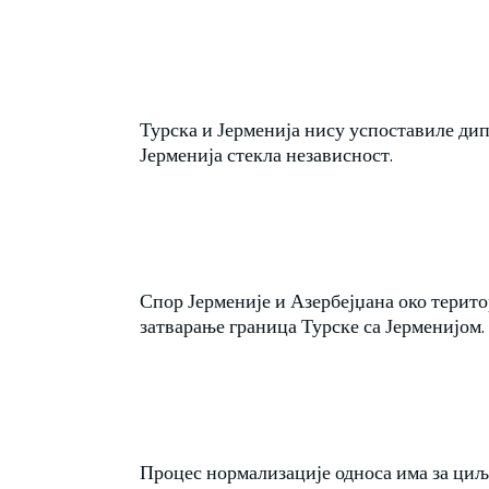
Турска и Јерменија нису успоставиле дип
Јерменија стекла независност.
Спор Јерменије и Азербејџана око терито
затварање граница Турске са Јерменијом.
Процес нормализације односа има за циљ