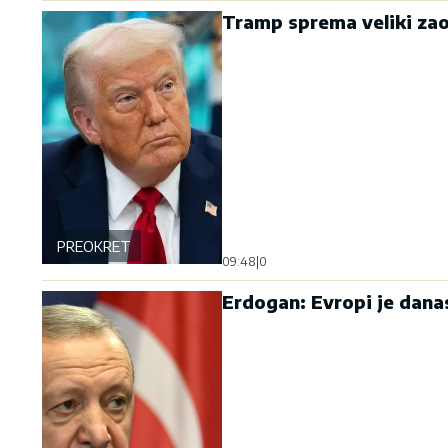
Tramp sprema veliki zao
PREOKRET
09:48
|
0
Erdogan: Evropi je dana