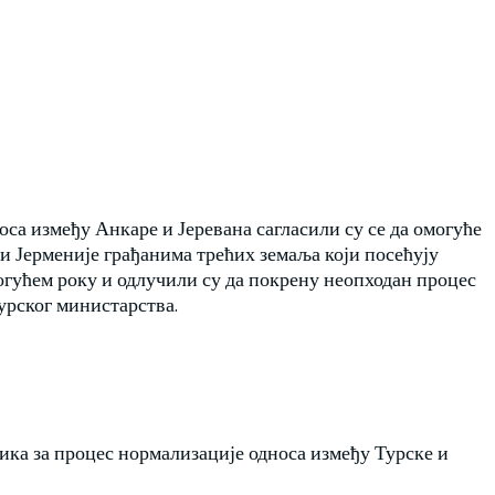
са између Анкаре и Јеревана сагласили су се да омогуће
и Јерменије грађанима трећих земаља који посећују
огућем року и одлучили су да покрену неопходан процес
урског министарства.
ика за процес нормализације односа између Турске и