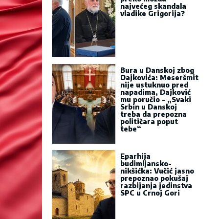
najvećeg skandala
vladike Grigorija?
Bura u Danskoj zbog
Dajkovića: Meseršmit
nije ustuknuo pred
napadima, Dajković
mu poručio - „Svaki
Srbin u Danskoj
treba da prepozna
političara poput
tebe“
Eparhija
budimljansko-
nikšićka: Vučić jasno
prepoznao pokušaj
razbijanja jedinstva
SPC u Crnoj Gori