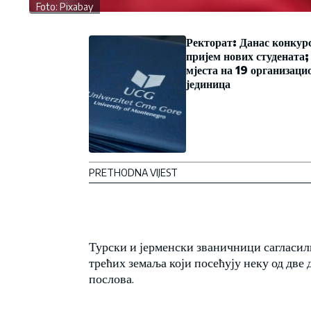
Foto: Pixabay
Ректорат: Данас конкурс
пријем нових студената
мјеста на 19 организаци
јединица
PRETHODNA VIJEST
Турски и јерменски званичници сагласил
трећих земаља који посећују неку од дв
послова.