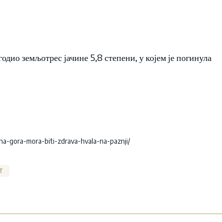
одио земљотрес јачине 5,8 степени, у којем је погинула
na-gora-mora-biti-zdrava-hvala-na-paznji/
T