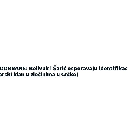
BRANE: Belivuk i Šarić osporavaju identifikaci
arski klan u zločinima u Grčkoj