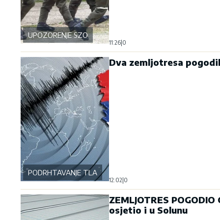
UPOZORENJE SZO
11:26
|
0
Dva zemljotresa pogodil
PODRHTAVANJE TLA
12:02
|
0
ZEMLJOTRES POGODIO GRČ
osjetio i u Solunu