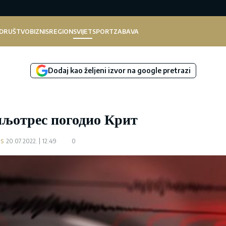
DRUŠTVO
BIZNIS
REGION
SVIJET
SPORT
ZABAVA
Dodaj kao željeni izvor na google pretrazi
љотрес погодио Крит
.s
20.07.2022.
12:49
0