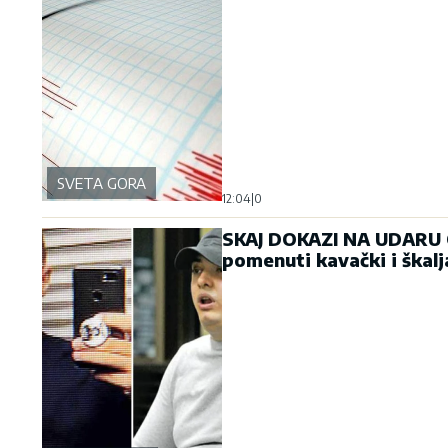
SVETA GORA
12:04
|
0
SKAJ DOKAZI NA UDARU OD
pomenuti kavački i škalj