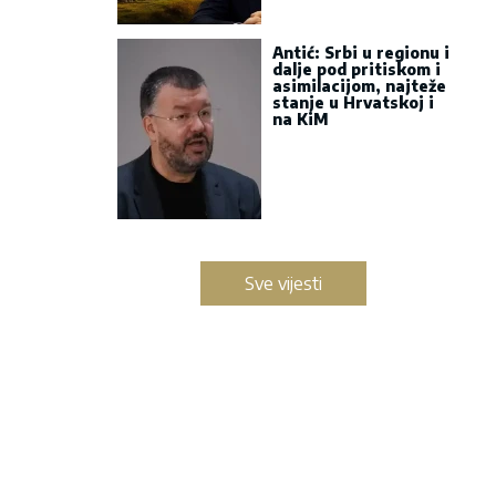
Antić: Srbi u regionu i
dalje pod pritiskom i
asimilacijom, najteže
stanje u Hrvatskoj i
na KiM
Sve vijesti