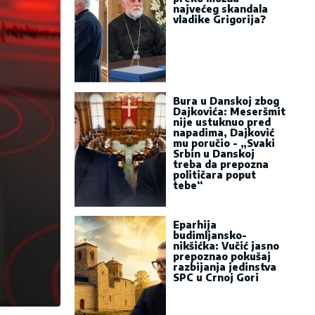
najvećeg skandala
vladike Grigorija?
Bura u Danskoj zbog
Dajkovića: Meseršmit
nije ustuknuo pred
napadima, Dajković
mu poručio - „Svaki
Srbin u Danskoj
treba da prepozna
političara poput
tebe“
Eparhija
budimljansko-
nikšićka: Vučić jasno
prepoznao pokušaj
razbijanja jedinstva
SPC u Crnoj Gori