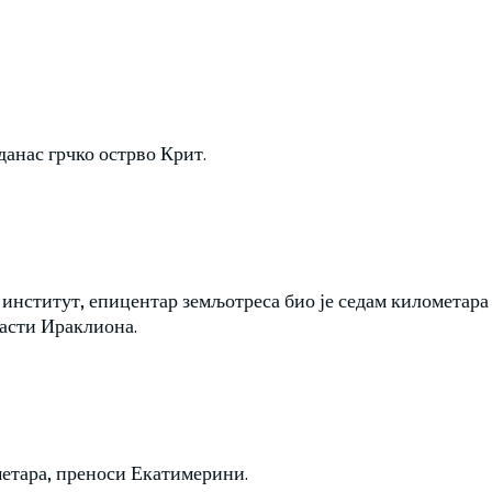
данас грчко острво Крит.
институт, епицентар земљотреса био је седам километара
ласти Ираклиона.
метара, преноси Екатимерини.