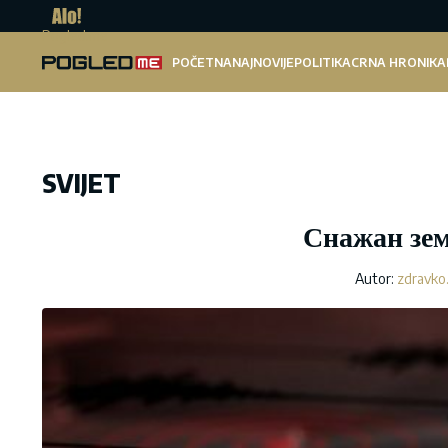
Pogled.me
POČETNA
NAJNOVIJE
POLITIKA
CRNA HRONIKA
SVIJET
Снажан зем
Autor:
zdravko