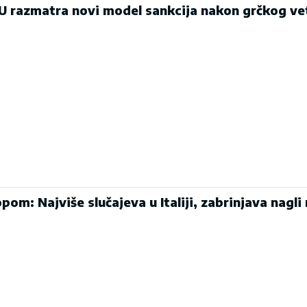
EU razmatra novi model sankcija nakon grčkog ve
pom: Najviše slučajeva u Italiji, zabrinjava nagli 