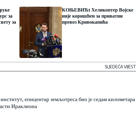
руке
КОЊЕВИЋ: Хеликоптер Војске
урс за
није коришћен за приватни
свету за
превоз Кривокапића
SLJEDEĆA VIJEST
институт, епицентар земљотреса био је седам километара
ласти Ираклиона