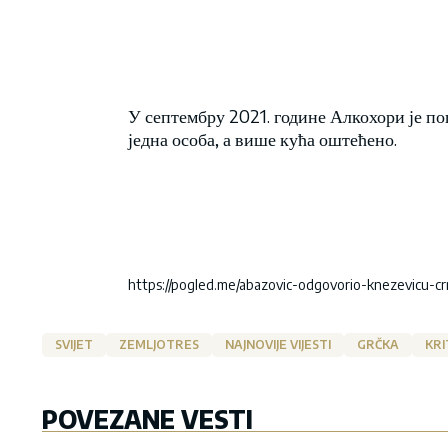
У септембру 2021. године Алкохори је пог
једна особа, а више кућа оштећено.
https://pogled.me/abazovic-odgovorio-knezevicu-cr
SVIJET
ZEMLJOTRES
NAJNOVIJE VIJESTI
GRČKA
KRI
POVEZANE VESTI