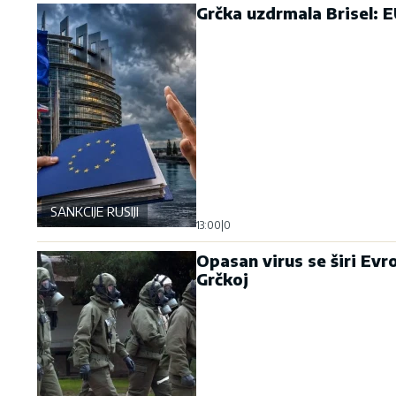
Grčka uzdrmala Brisel: 
SANKCIJE RUSIJI
13:00
|
0
Opasan virus se širi Evro
Grčkoj