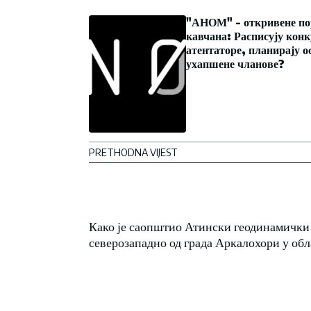
"АНОМ" - откривене по
кавчана: Расписују конк
атентаторе, планирају о
ухапшене чланове?
PRETHODNA VIJEST
Како је саопштио Атински геодинамички 
северозападно од града Аркалохори у об