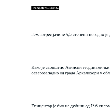
Земљотрес јачине 4,5 степени погодио је 
Како је саопштио Атински геодинамички 
северозападно од града Аркалохори у об
Епицентар је био на дубини од 13,6 кило