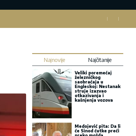
Najnovije
Najčitanije
Veliki poremećaj
železničkog
saobraćaja u
Engleskoj: Nestanak
struje izazvao
otkazivanja i
kašnjenja vozova
Medojević pita: Da li
će Sinod ćutke preći
preko možda