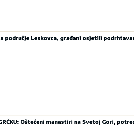
a područje Leskovca, građani osjetili podrhtava
KU: Oštećeni manastiri na Svetoj Gori, potre