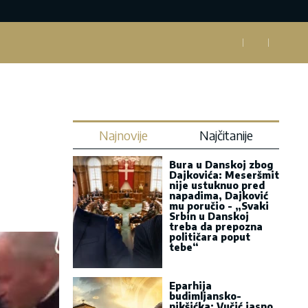
Najnovije
Najčitanije
Bura u Danskoj zbog
Dajkovića: Meseršmit
nije ustuknuo pred
napadima, Dajković
mu poručio - „Svaki
Srbin u Danskoj
treba da prepozna
političara poput
tebe“
Eparhija
budimljansko-
nikšićka: Vučić jasno