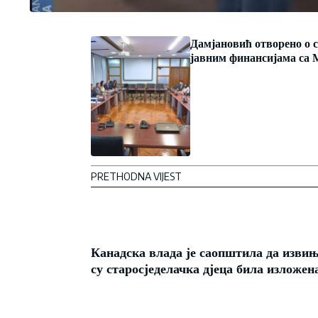
Дамјановић отворено о 
јавним финансијама с
PRETHODNA VIJEST
Канадска влада је саопштила да изви
су старосједелачка дјеца била изложе