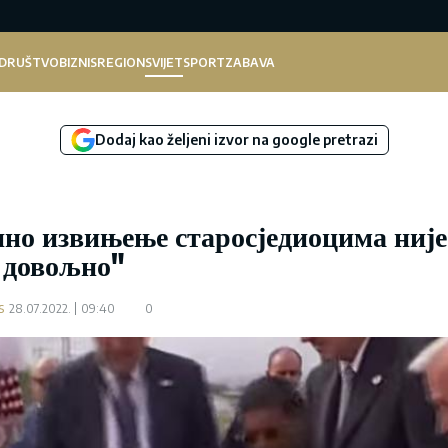
DRUŠTVO
BIZNIS
REGION
SVIJET
SPORT
ZABAVA
Dodaj kao željeni izvor na google pretrazi
 извињење старосједиоцима није
довољно"
s
28.07.2022.
09:40
0