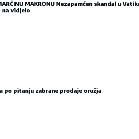
MARČINU MAKRONU Nezapamćen skandal u Vatik
 na vidjelo
a po pitanju zabrane prodaje oružja