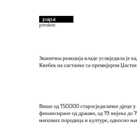
prinskrin
Званична реакција владе услиједила је ка
Квебек на састанке са премијером Џасти
Више од 150.000 старосједилачке дјеце 
финансиране од државе, од 19. вијека до 1
њихових породица и културе, односно њи