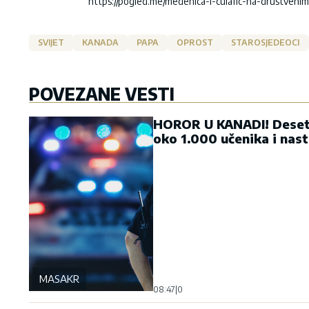
https://pogled.me/medenica-i-culafic-na-drustven
SVIJET
KANADA
PAPA
OPROST
STAROSJEDEOCI
POVEZANE VESTI
HOROR U KANADI! Deset m
oko 1.000 učenika i nas
MASAKR
08:47
|
0