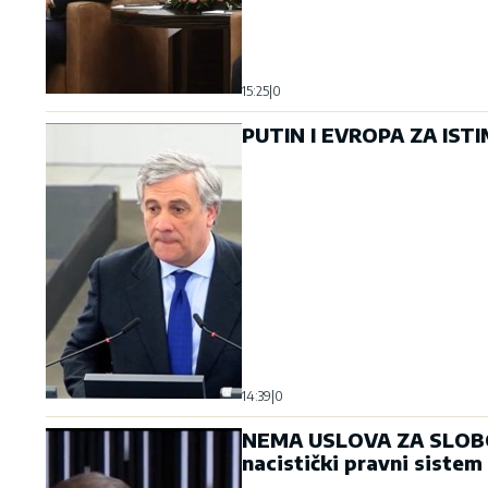
15:25
|
0
PUTIN I EVROPA ZA ISTI
14:39
|
0
NEMA USLOVA ZA SLOBOD
nacistički pravni sistem