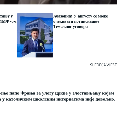
стању у
Абазовић: У августу се може
а ММФ-ом
очекивати потписивање
Темељног уговора
SLJEDEĆA VIJEST
њење папе Фрања за улогу цркве у злостављању којем
на у католичким школским интернатима није довољно.