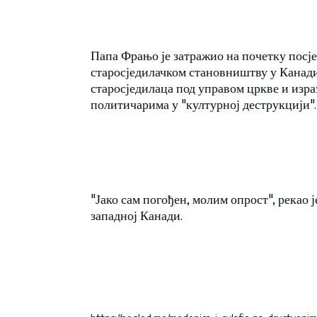
Папа Фрањо је затражио на почетку посје
старосједилачком становништву у Канади
старосједилаца под управом цркве и изр
политичарима у "културној деструкцији".
"Јако сам погођен, молим опрост", рекао
западној Канади.