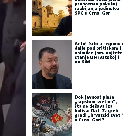
prepoznao pokušaj
razbijanja jedinstva
SPC u Crnoj Gori
Antić: Srbi u regionu i
dalje pod pritiskom i
asimilacijom, najteže
stanje u Hrvatskoj i
na KiM
Dok javnost plaše
„srpskim svetom“,
šta se dešava iza
kulisa: Da li Zagreb
gradi „hrvatski svet“
u Crnoj Gori?