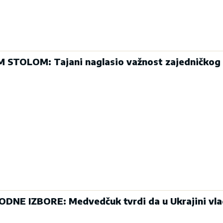
M STOLOM: Tajani naglasio važnost zajedničkog 
NE IZBORE: Medvedčuk tvrdi da u Ukrajini vl