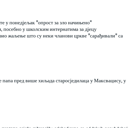
те у понедјељак "опрост за зло начињено"
, посебно у школским интернатима за дјецу
азио жаљење што су неки чланови цркве "сарађивали" са
 је папа пред више хиљада старосједилаца у Максвацису, у