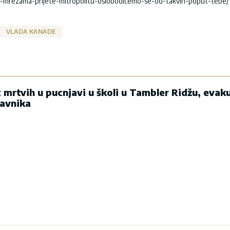
im-mrezama-prijete-mitropolitu-oslobodicemo-se-od-takvih-poput-tebe/
VLADA KANADE
rtvih u pucnjavi u školi u Tambler Ridžu, evak
tavnika