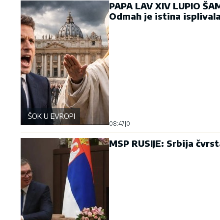
PAPA LAV XIV LUPIO ŠA
Odmah je istina isplivala
ŠOK U EVROPI
08:47
|
0
MSP RUSIJE: Srbija čvrst