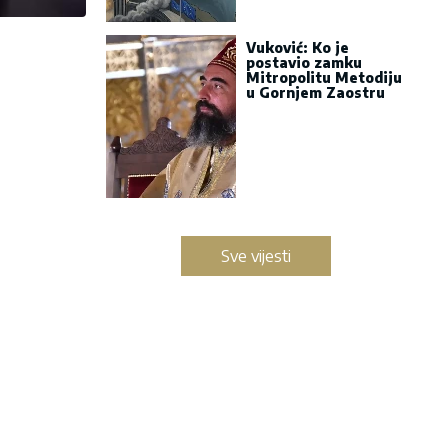
Vuković: Ko je
postavio zamku
Mitropolitu Metodiju
u Gornjem Zaostru
Sve vijesti