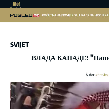
Pogled.me
POČETNA
NAJNOVIJE
POLITIKA
CRNA HRONIKA
SVIJET
ВЛАДА КАНАДЕ: "Папино
Autor:
zdravko.