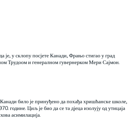
да је, у склопу посјете Канади, Фрањо стигао у град
ном Трудоом и генералном гувернерком Мери Сајмон.
у Канади било је принуђено да похађа хришћанске школе,
970. године. Циљ је био да се та дјеца изолују од утицаја
хова асимилација.