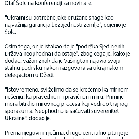
Olaf Šolc na konferenciji za novinare.
"Ukrajini su potrebne jake oružane snage kao
najvažnija garancija bezbjednosti zemlje", ocijenio je
Šolc.
Osim toga, on je istakao da je "podrška Sjedinjenih
Država neophodna i da ostaje", zbog čega je, kako je
dodao, važan znak da je Vašington najavio svoju
stalnu podršku nakon razgovora sa ukrajinskom
delegacijom u Džedi.
"Istovremeno, svi želimo da se krećemo ka mirnom
rješenju, ka pravednom i pravičnom miru. Primirje
mora biti dio mirovnog procesa koji vodi do trajnog
sporazuma. Neophodno je sačuvati suverenitet
Ukrajine", dodao je.
Prema njegovim riječima, drugo centralno pitanje je