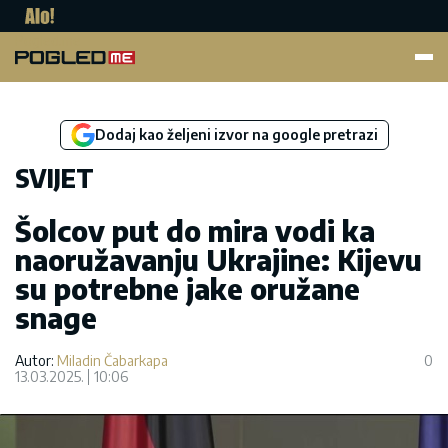
Pogled.me
Dodaj kao željeni izvor na google pretrazi
SVIJET
Šolcov put do mira vodi ka
naoružavanju Ukrajine: Kijevu
su potrebne jake oružane
snage
Autor:
Miladin Čabarkapa
0
13.03.2025.
10:06