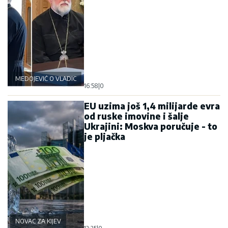
MEDOJEVIĆ O VLADICI GRIGORIJU
16:58
|
0
EU uzima još 1,4 milijarde evra
od ruske imovine i šalje
Ukrajini: Moskva poručuje - to
je pljačka
NOVAC ZA KIJEV