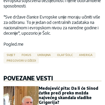
evropska sopstvena bezbjednost i njene odbrambene
sposobnosti.
"Sve države članice Evropske unije moraju učiniti više
za odbranu. To je jedan od centralnih zadataka na
nacionalnom i evropskom nivou za naredne godine i
decenije", upozorio je Šolc.
Pogled.me
SVIJET
FOKUS
UKRAJINA
OLAF ŠOLC
AMERIGA
PREGOVORI U DŽEDI
POVEZANE VESTI
Medojević pita: Da li će Sinod
ćutke preći preko možda
najvećeg skandala vladike
Grigorija?