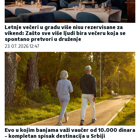
Letnje večeri u gradu više nisu rezervisane za
vikend: Zašto sve više ljudi bira večeru koja se
spontano pretvori u druženje
23. 07. 2026 12:47
Evo u kojim banjama važi vaučer od 10.000 dinara
- kompletan spisak destinacija u Srbiji