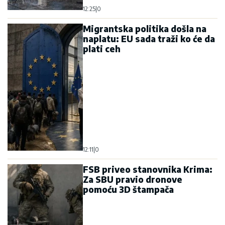
12:25
|
0
Migrantska politika došla na
naplatu: EU sada traži ko će da
plati ceh
12:11
|
0
FSB priveo stanovnika Krima:
Za SBU pravio dronove
pomoću 3D štampača