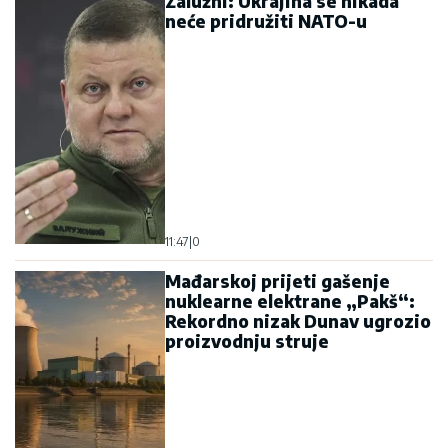
Zalužni: Ukrajina se nikada
neće pridružiti NATO-u
11:47
|
0
Mađarskoj prijeti gašenje
nuklearne elektrane „Pakš“:
Rekordno nizak Dunav ugrozio
proizvodnju struje