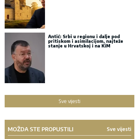
Antić: Srbi u regionu i dalje pod
pritiskom i asimilacijom, najteže
stanje u Hrvatskoj i na KiM
Sve vijesti
MOŽDA STE PROPUSTILI
Sve vijesti