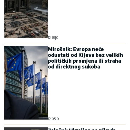
12:18
|
0
Mirošnik: Evropa neće
odustati od Kijeva bez velikih
političkih promjena ili straha
od direktnog sukoba
12:05
|
0