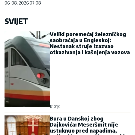
06. 08. 2026 07:08
SVIJET
Veliki poremećaj železničkog
saobraćaja u Engleskoj:
Nestanak struje izazvao
otkazivanja i kašnjenja vozova
17:01
|
0
Bura u Danskoj zbog
Dajkovića: Meseršmit nije
ustuknuo pred napadima,