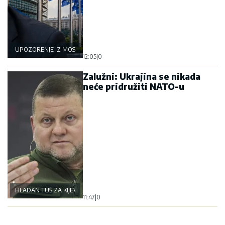
UPOZORENJE IZ MOSKVE
12:05
|
0
Zalužni: Ukrajina se nikada
neće pridružiti NATO-u
HLADAN TUŠ ZA KIJEV
11:47
|
0