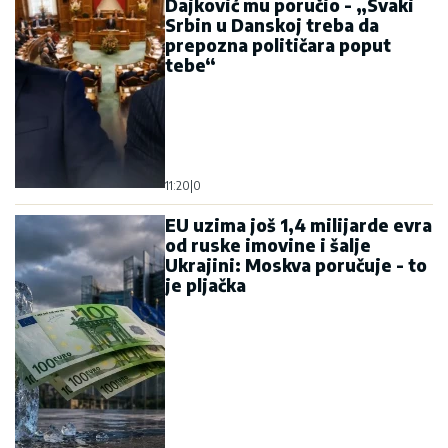
Dajković mu poručio - „Svaki
Srbin u Danskoj treba da
prepozna političara poput
tebe“
11:20
|
0
EU uzima još 1,4 milijarde evra
od ruske imovine i šalje
Ukrajini: Moskva poručuje - to
je pljačka