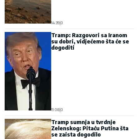
14:39
|
0
Tramp: Razgovori sa Iranom
su dobri, vidjećemo šta će se
dogoditi
11:08
|
0
Tramp sumnja u tvrdnje
Zelenskog: Pitaću Putina šta
se zaista dogodilo