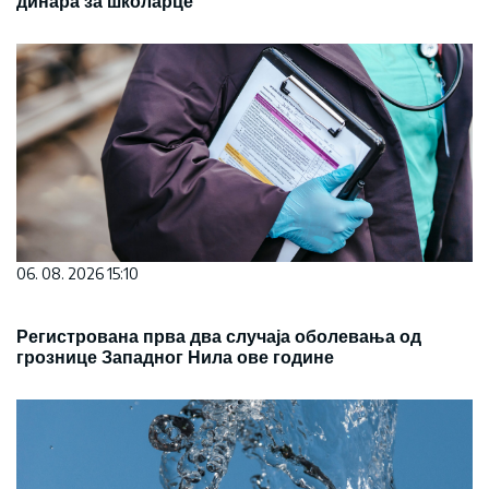
динара за школарце
06. 08. 2026 15:10
Регистрована прва два случаја оболевања од
грознице Западног Нила ове године