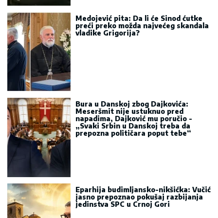
Medojević pita: Da li će Sinod ćutke
preći preko možda najvećeg skandala
vladike Grigorija?
Bura u Danskoj zbog Dajkovića:
Meseršmit nije ustuknuo pred
napadima, Dajković mu poručio -
„Svaki Srbin u Danskoj treba da
prepozna političara poput tebe“
Eparhija budimljansko-nikšićka: Vučić
jasno prepoznao pokušaj razbijanja
jedinstva SPC u Crnoj Gori