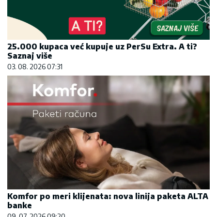
25.000 kupaca već kupuje uz PerSu Extra. A ti?
Saznaj više
03. 08. 2026 07:31
Komfor po meri klijenata: nova linija paketa ALTA
banke
09. 07. 2026 09:20