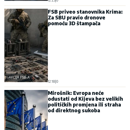
12:25
|
0
FSB priveo stanovnika Krima:
Za SBU pravio dronove
pomoću 3D štampača
AKCIJA FSB-A
12:18
|
0
Mirošnik: Evropa neće
odustati od Kijeva bez velikih
političkih promjena ili straha
od direktnog sukoba