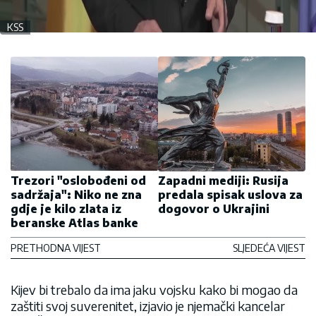
KSS
Trezori "oslobođeni od
Zapadni mediji: Rusija
sadržaja": Niko ne zna
predala spisak uslova za
gdje je kilo zlata iz
dogovor o Ukrajini
beranske Atlas banke
PRETHODNA VIJEST
SLJEDEĆA VIJEST
Kijev bi trebalo da ima jaku vojsku kako bi mogao da
zaštiti svoj suverenitet, izjavio je njemački kancelar