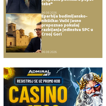
tebe“
06.08.2026.
Eparhija budimljansko-
nikšićka: Vučić jasno
prepoznao pokušaj
razbijanja jedinstva SPC u
Crnoj Gori
06.08.2026.