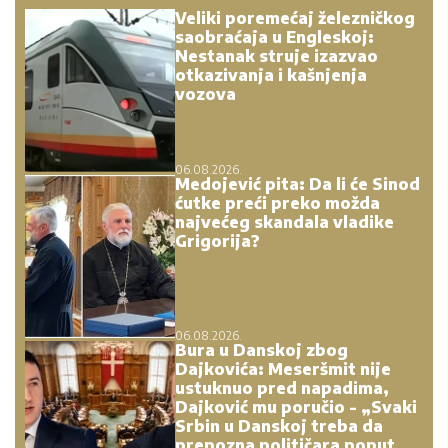
Veliki poremećaj železničkog
saobraćaja u Engleskoj:
Nestanak struje izazvao
otkazivanja i kašnjenja
vozova
06.08.2026.
Medojević pita: Da li će Sinod
ćutke preći preko možda
najvećeg skandala vladike
Grigorija?
06.08.2026.
Bura u Danskoj zbog
Dajkovića: Meseršmit nije
ustuknuo pred napadima,
Dajković mu poručio - „Svaki
Srbin u Danskoj treba da
prepozna političara poput