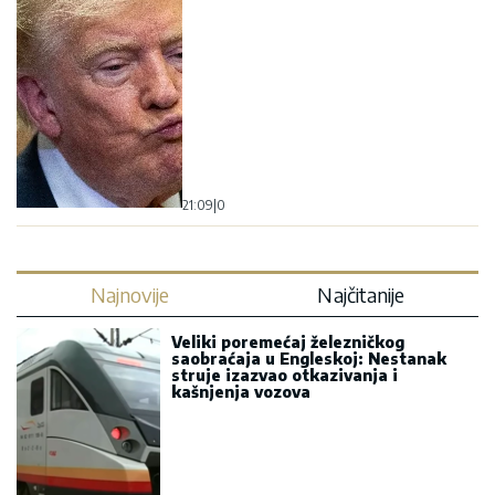
21:09
|
0
Najnovije
Najčitanije
Veliki poremećaj železničkog
saobraćaja u Engleskoj: Nestanak
struje izazvao otkazivanja i
kašnjenja vozova