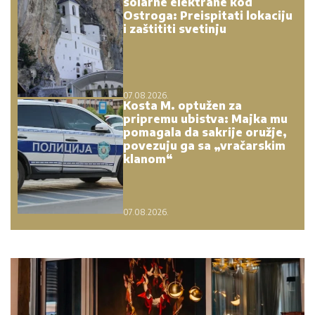
solarne elektrane kod
Ostroga: Preispitati lokaciju
i zaštititi svetinju
07.08.2026.
Kosta M. optužen za
pripremu ubistva: Majka mu
pomagala da sakrije oružje,
povezuju ga sa „vračarskim
klanom“
07.08.2026.