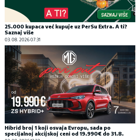
25.000 kupaca već kupuje uz PerSu Extra. A ti?
Saznaj više
03. 08. 2026 07:31
Hibrid broj 1 koji osvaja Evropu, sada po
specijalnoj akcijskoj ceni od 19.990€ do 31.8.