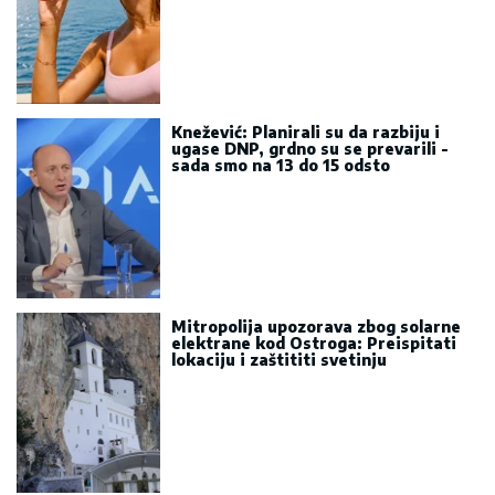
Knežević: Planirali su da razbiju i
ugase DNP, grdno su se prevarili -
sada smo na 13 do 15 odsto
Mitropolija upozorava zbog solarne
elektrane kod Ostroga: Preispitati
lokaciju i zaštititi svetinju