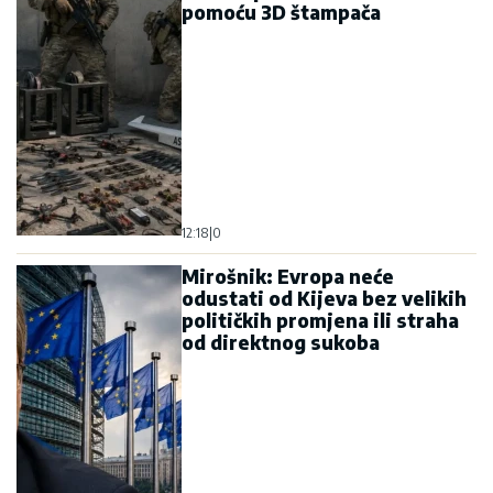
pomoću 3D štampača
12:18
|
0
Mirošnik: Evropa neće
odustati od Kijeva bez velikih
političkih promjena ili straha
od direktnog sukoba