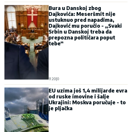
Bura u Danskoj zbog
Dajkovića: Meseršmit nije
ustuknuo pred napadima,
Dajković mu poručio - „Svaki
Srbin u Danskoj treba da
prepozna političara poput
tebe“
11:20
|
0
EU uzima još 1,4 milijarde evra
od ruske imovine i šalje
Ukrajini: Moskva poručuje - to
je pljačka