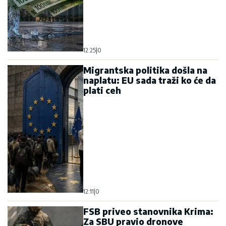
12:25
|
0
Migrantska politika došla na
naplatu: EU sada traži ko će da
plati ceh
12:11
|
0
FSB priveo stanovnika Krima:
Za SBU pravio dronove