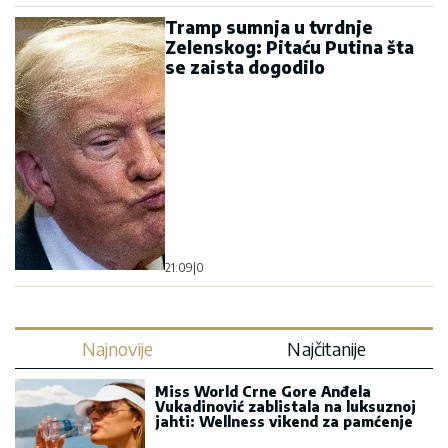
Tramp sumnja u tvrdnje
Zelenskog: Pitaću Putina šta
se zaista dogodilo
21:09
|
0
Najnovije
Najčitanije
Miss World Crne Gore Anđela
Vukadinović zablistala na luksuznoj
jahti: Wellness vikend za pamćenje