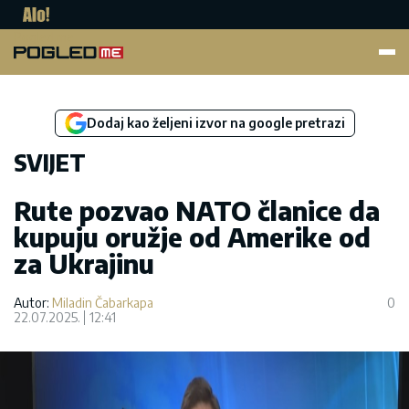
Pogled.me
Dodaj kao željeni izvor na google pretrazi
SVIJET
Rute pozvao NATO članice da
kupuju oružje od Amerike od
za Ukrajinu
Autor:
Miladin Čabarkapa
0
22.07.2025.
12:41