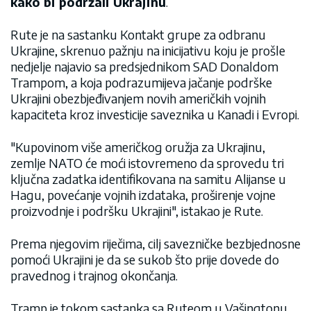
kako bi podržali Ukrajinu
.
Rute je na sastanku Kontakt grupe za odbranu
Ukrajine, skrenuo pažnju na inicijativu koju je prošle
nedjelje najavio sa predsjednikom SAD Donaldom
Trampom, a koja podrazumijeva jačanje podrške
Ukrajini obezbjeđivanjem novih američkih vojnih
kapaciteta kroz investicije saveznika u Kanadi i Evropi.
"Kupovinom više američkog oružja za Ukrajinu,
zemlje NATO će moći istovremeno da sprovedu tri
ključna zadatka identifikovana na samitu Alijanse u
Hagu, povećanje vojnih izdataka, proširenje vojne
proizvodnje i podršku Ukrajini", istakao je Rute.
Prema njegovim riječima, cilj savezničke bezbjednosne
pomoći Ukrajini je da se sukob što prije dovede do
pravednog i trajnog okončanja.
Tramp je tokom sastanka sa Ruteom u Vašingtonu