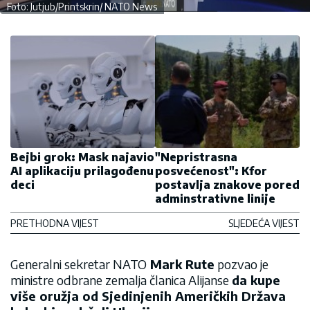
Foto: Jutjub/Printskrin/ NATO News
Bejbi grok: Mask najavio
"Nepristrasna
AI aplikaciju prilagođenu
posvećenost": Kfor
deci
postavlja znakove pored
adminstrativne linije
PRETHODNA VIJEST
SLJEDEĆA VIJEST
Generalni sekretar NATO
Mark Rute
pozvao je
ministre odbrane zemalja članica Alijanse
da kupe
više oružja od Sjedinjenih Američkih Država