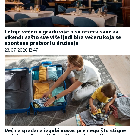
Letnje večeri u gradu više nisu rezervisane za
vikend: Zašto sve više ljudi bira večeru koja se
spontano pretvori u druženje
23. 07. 2026 12:47
Većina građana izgubi novac pre nego što stigne