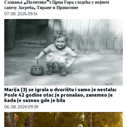
Сазнања „Политике”: Црна Гора следећа у војном
савезу Загреба, Тиране и Приштине
07. 08. 2026 09:14
Marija (3) se igrala u dvorištu i samo je nestala:
Posle 42 godine otac je pronašao, zanemeo je
kada je saznao gde je bila
06. 08. 2026 09:39