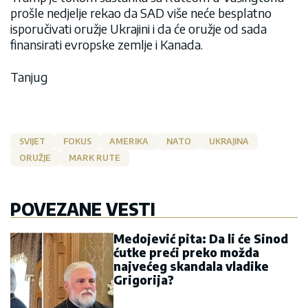
prošle nedjelje rekao da SAD više neće besplatno
isporučivati oružje Ukrajini i da će oružje od sada
finansirati evropske zemlje i Kanada.
Tanjug
SVIJET
FOKUS
AMERIKA
NATO
UKRAJINA
ORUŽJE
MARK RUTE
POVEZANE VESTI
Medojević pita: Da li će Sinod
ćutke preći preko možda
najvećeg skandala vladike
Grigorija?