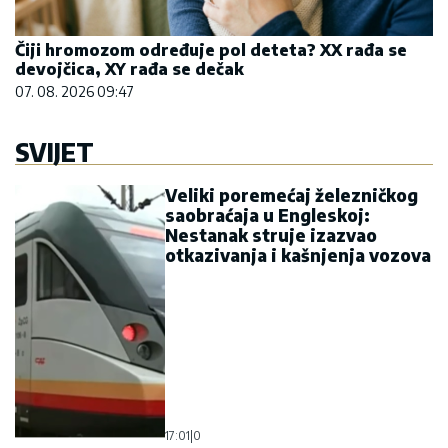
Čiji hromozom određuje pol deteta? XX rađa se
devojčica, XY rađa se dečak
07. 08. 2026 09:47
SVIJET
Veliki poremećaj železničkog
saobraćaja u Engleskoj:
Nestanak struje izazvao
otkazivanja i kašnjenja vozova
17:01
|
0