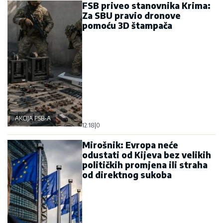
FSB priveo stanovnika Krima:
Za SBU pravio dronove
pomoću 3D štampača
AKCIJA FSB-A
12:18
|
0
Mirošnik: Evropa neće
odustati od Kijeva bez velikih
političkih promjena ili straha
od direktnog sukoba