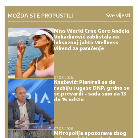
MOŽDA STE PROPUSTILI
Sve vijesti
Miss World Crne Gore Anđela
Vukadinović zablistala na
luksuznoj jahti: Wellness
vikend za pamćenje
07.08.2026.
Knežević: Planirali su da
razbiju i ugase DNP, grdno su
se prevarili - sada smo na 13
do 15 odsto
07.08.2026.
Mitropolija upozorava zbog