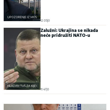
UPOZORENJE IZ MOSKVE
12:05
|
0
Zalužni: Ukrajina se nikada
neće pridružiti NATO-u
HLADAN TUŠ ZA KIJEV
11:47
|
0