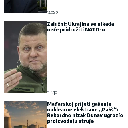
12:05
|
0
Zalužni: Ukrajina se nikada
neće pridružiti NATO-u
11:47
|
0
Mađarskoj prijeti gašenje
nuklearne elektrane „Pakš“:
Rekordno nizak Dunav ugrozio
proizvodnju struje