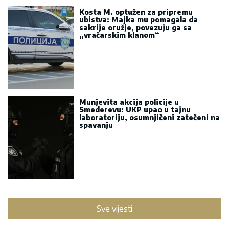
Kosta M. optužen za pripremu
ubistva: Majka mu pomagala da
sakrije oružje, povezuju ga sa
„vračarskim klanom“
Munjevita akcija policije u
Smederevu: UKP upao u tajnu
laboratoriju, osumnjičeni zatečeni na
spavanju
Sve vijesti