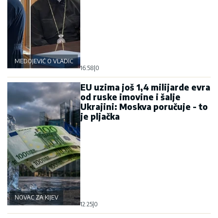
MEDOJEVIĆ O VLADICI GRIGORIJU
16:58
|
0
EU uzima još 1,4 milijarde evra
od ruske imovine i šalje
Ukrajini: Moskva poručuje - to
je pljačka
NOVAC ZA KIJEV
12:25
|
0