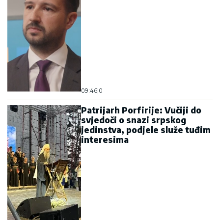
09:46
|
0
Patrijarh Porfirije: Vučiji do
svjedoči o snazi srpskog
jedinstva, podjele služe tuđim
interesima