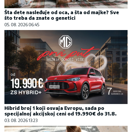
Šta dete nasleđuje od oca, a šta od majke? Sve
što treba da znate o genetici
05. 08. 2026 06:45
Hibrid broj 1 koji osvaja Evropu, sada po
specijalnoj akcijskoj ceni od 19.990€ do 31.8.
03. 08. 2026 13:23