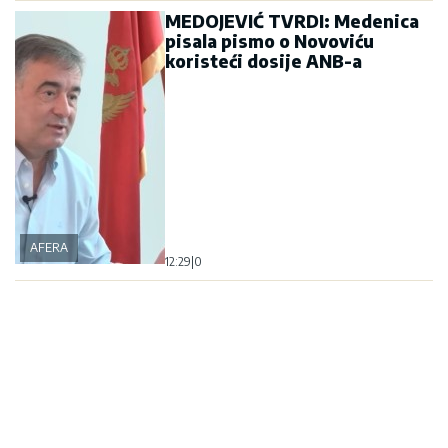
MEDOJEVIĆ TVRDI: Medenica
pisala pismo o Novoviću
koristeći dosije ANB-a
AFERA
12:29
|
0