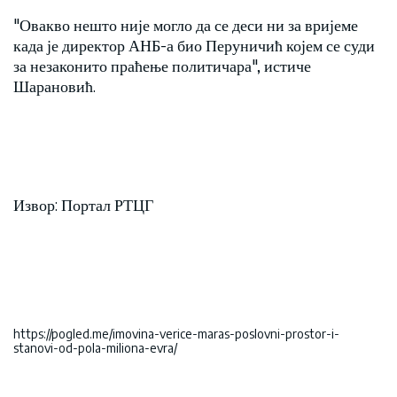
"Овакво нешто није могло да се деси ни за вријеме
када је директор АНБ-а био Перуничић којем се суди
за незаконито праћење политичара", истиче
Шарановић.
Извор: Портал РТЦГ
https://pogled.me/imovina-verice-maras-poslovni-prostor-i-
stanovi-od-pola-miliona-evra/