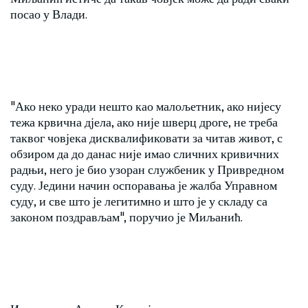
посао у Влади.
"Ако неко уради нешто као малољетник, ако нијесу
тежа крвична дјела, ако није шверц дроге, не треба
таквог човјека дисквалификовати за читав живот, с
обзиром да до данас није имао сличних кривичних
радњи, него је био узоран службеник у Привредном
суду. Једини начин оспоравања је жалба Управном
суду, и све што је легитимно и што је у складу са
законом поздрављам", поручио је Миљанић.