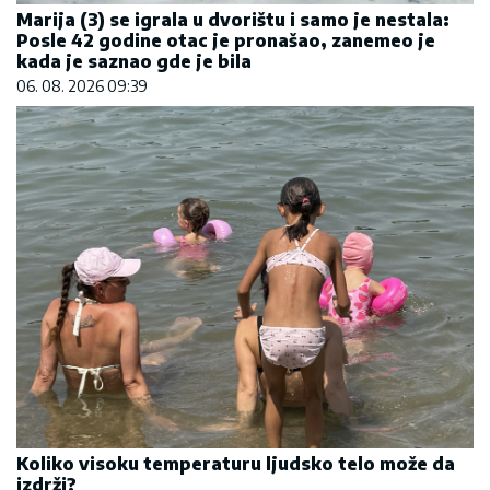
Marija (3) se igrala u dvorištu i samo je nestala:
Posle 42 godine otac je pronašao, zanemeo je
kada je saznao gde je bila
06. 08. 2026 09:39
Koliko visoku temperaturu ljudsko telo može da
izdrži?