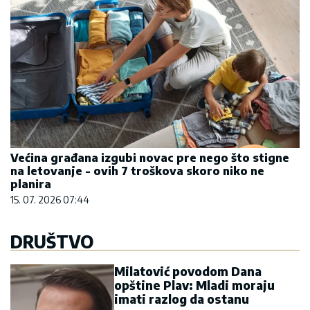
Većina građana izgubi novac pre nego što stigne
na letovanje - ovih 7 troškova skoro niko ne
planira
15. 07. 2026 07:44
DRUŠTVO
Milatović povodom Dana
opštine Plav: Mladi moraju
imati razlog da ostanu