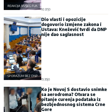
REAKCIJA BIVŠEG FUNKCIONERA POLICIJE
10:37
|
0
Dio vlasti i opozicije
dogovorio izmjene zakona i
Ustava: Knežević tvrdi da DNP
nije dao saglasnost
SPORAZUM BEZ DNP-A
15:35
|
0
Ko je Novoj S dostavio snimke
sa aerodroma? Otvara se
pitanje curenja podataka iz
bezbjednosnog sistema Crne
Gore