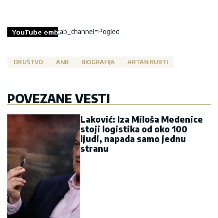
;ab_channel=Pogled
DRUŠTVO
ANB
BIOGRAFIJA
ARTAN KURTI
POVEZANE VESTI
Laković: Iza Miloša Medenice
stoji logistika od oko 100
ljudi, napada samo jednu
stranu