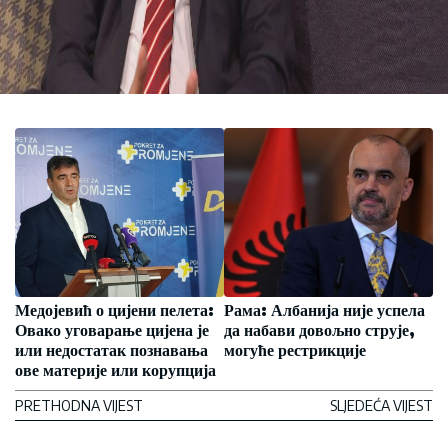
Медојевић о цијени пелета:
Рама: Албанија није успела
Овако уговарање цијена је
да набави довољно струје,
или недостатак познавања
могуће рестрикције
ове материје или корупција
PRETHODNA VIJEST
SLJEDEĆA VIJEST