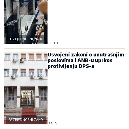
BEZBJEDNOSNI PROPUST
19:53
|
0
Usvojeni zakoni o unutrašnjim
poslovima i ANB-u uprkos
protivljenju DPS-a
BEZBJEDNOSNI ZAKONI
13:31
|
0