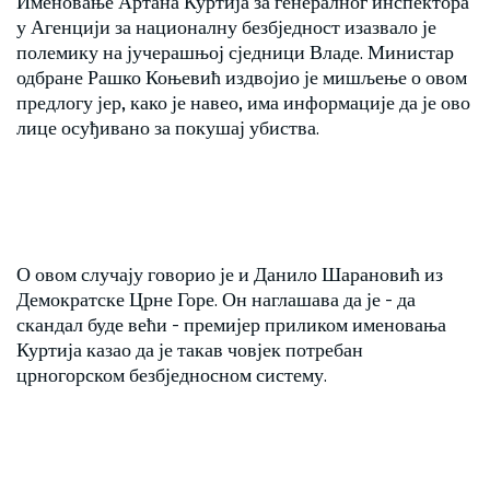
Именовање Артана Куртија за генералног инспектора
у Агенцији за националну безбједност изазвало је
полемику на јучерашњој сједници Владе. Министар
одбране Рашко Коњевић издвојио је мишљење о овом
предлогу јер, како је навео, има информације да је ово
лице осуђивано за покушај убиства.
О овом случају говорио је и Данило Шарановић из
Демократске Црне Горе. Он наглашава да је - да
скандал буде већи - премијер приликом именовања
Куртија казао да је такав човјек потребан
црногорском безбједносном систему.