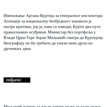
Именовање Артана Куртија за генералног инспектора
Агенције за националну безбједност изазвало је
оштре критике, јер је, како се наводи, Курти два пута
правоснажно осуђиван. Министар без портфеља у
Влади Црне Горе Зоран Миљанић сматра да Куртијеву
биографију не би требало да унизи неко дјело из
дјечачких дана.
Миљанић истиче да такав човјек може да ради сваки