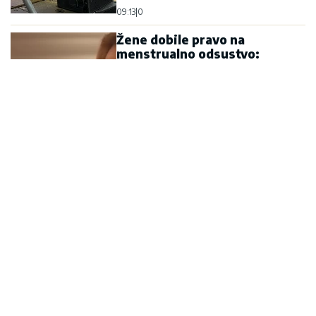
09:13
|
0
Žene dobile pravo na
menstrualno odsustvo:
Poslanici usvojili izmjene
zakona
12:30
|
0
Od 10. avgusta potpuna
obustava saobraćaja preko
mosta Đurđevića Tara