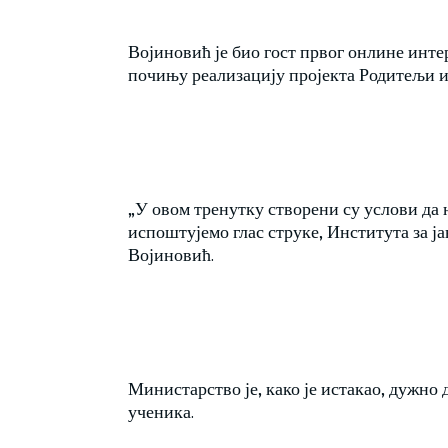
Војиновић је био гост првог онлине инт
почињу реализацију пројекта Родитељи
„У овом тренутку створени су услови да 
испоштујемо глас струке, Института за ј
Војиновић.
Министарство је, како је истакао, дужно д
ученика.