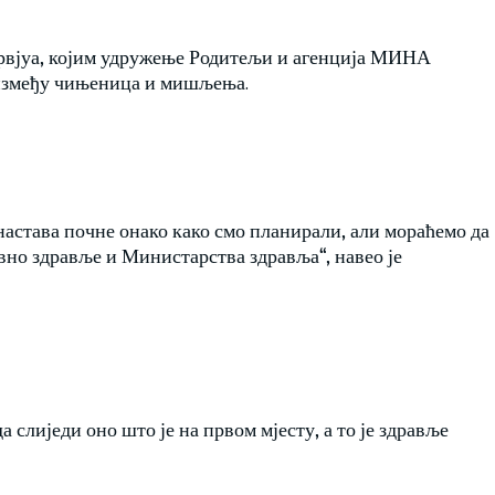
ервјуа, којим удружење Родитељи и агенција МИНА
 између чињеница и мишљења.
настава почне онако како смо планирали, али мораћемо да
авно здравље и Министарства здравља“, навео је
а слиједи оно што је на првом мјесту, а то је здравље