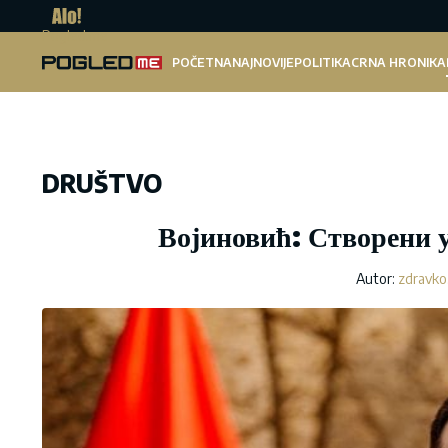
Pogled.me
POČETNA
NAJNOVIJE
POLITIKA
CRNA HRONIKA
DRUŠTVO
Војиновић: Створени у
Autor:
zdravko