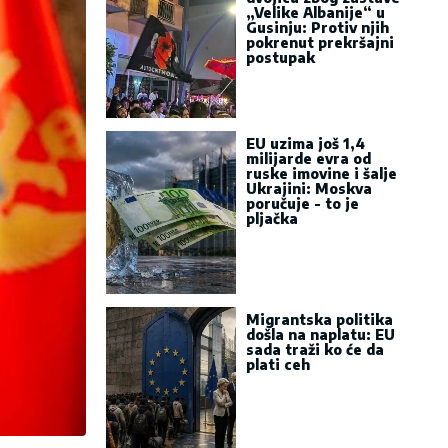
„Velike Albanije“ u
Gusinju: Protiv njih
pokrenut prekršajni
postupak
EU uzima još 1,4
milijarde evra od
ruske imovine i šalje
Ukrajini: Moskva
poručuje - to je
pljačka
Migrantska politika
došla na naplatu: EU
sada traži ko će da
plati ceh