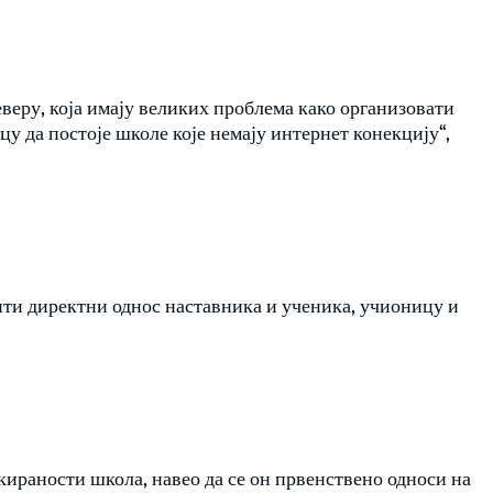
еверу, која имају великих проблема како организовати
цу да постоје школе које немају интернет конекцију“,
ити директни однос наставника и ученика, учионицу и
кираности школа, навео да се он првенствено односи на