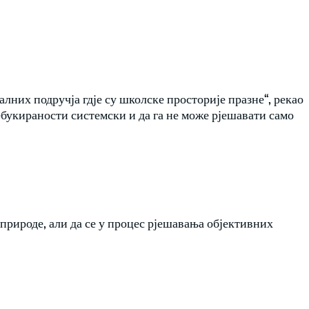
алних подручја гдје су школске просторије празне“, рекао
ебукираности системски и да га не може рјешавати само
 природе, али да се у процес рјешавања објективних