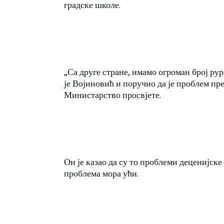
градске школе.
„Са друге стране, имамо огроман број рур
је Војиновић и поручио да је проблем пр
Министарство просвјете.
Он је казао да су то проблеми деценијске
проблема мора ући.