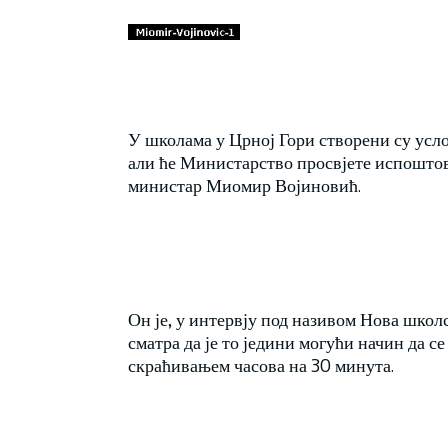
У школама у Црној Гори створени су усло
али ће Министарство просвјете испоштов
министар Миомир Војиновић.
Он је, у интервју под називом Нова школс
сматра да је то једини могући начин да с
скраћивањем часова на 30 минута.