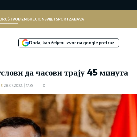
DRUŠTVO
BIZNIS
REGION
SVIJET
SPORT
ZABAVA
Dodaj kao željeni izvor na google pretrazi
слови да часови трају 45 минута
.s
28.07.2022.
17:39
0