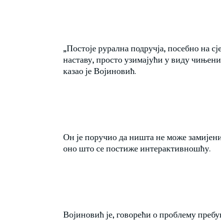
„Постоје рурална подручја, посебно на сј
наставу, просто узимајући у виду чињени
казао је Војиновић.
Он је поручио да ништа не може замијен
оно што се постиже интерактивношћу.
Војиновић је, говорећи о проблему пребу