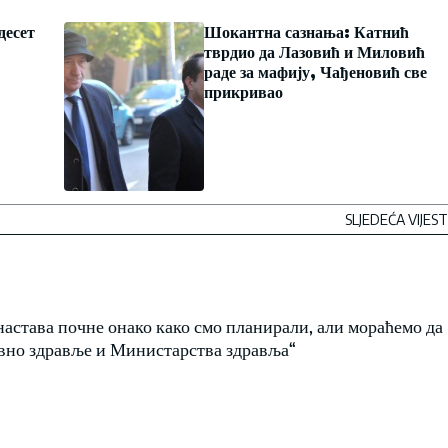
десет
Шокантна сазнања: Катнић
тврдио да Лазовић и Миловић
раде за мафију, Чађеновић све
прикривао
SLJEDEĆA VIJEST
настава почне онако како смо планирали, али мораћемо да
јавно здравље и Министарства здравља“