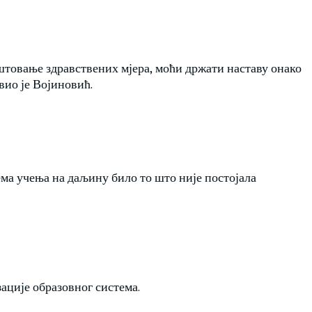
оштовање здравствених мјера, моћи држати наставу онако
овио је Војиновић.
ема учења на даљину било то што није постојала
ације образовног система.