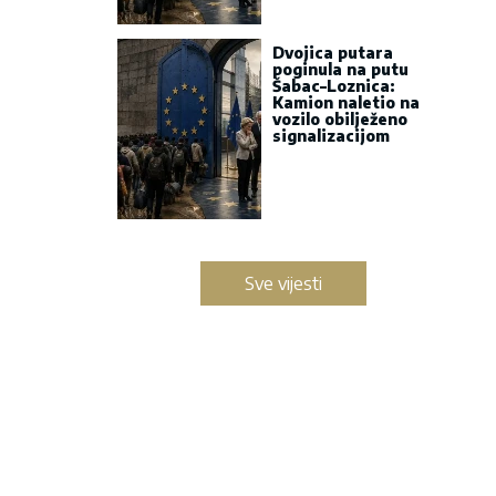
Dvojica putara
poginula na putu
Šabac–Loznica:
Kamion naletio na
vozilo obilježeno
signalizacijom
Sve vijesti