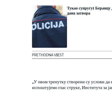
Тукао супругу: Беранцу 
дана затвора
PRETHODNA VIJEST
„У овом тренутку створени су услови да 
испоштујемо глас струке, Института за 