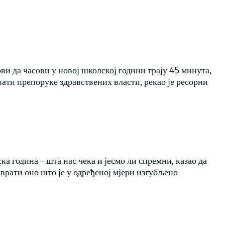
ви да часови у новој школској години трају 45 минута,
ати препоруке здравствених власти, рекао је ресорни
ка година – шта нас чека и јесмо ли спремни, казао да
е врати оно што је у одређеној мјери изгубљено