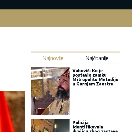
Najnovije
Najčitanije
Vuković: Ko je
postavio zamku
Mitropolitu Metodiju
u Gornjem Zaostru
Policija
identifikovala
dvojicu zbog zastave