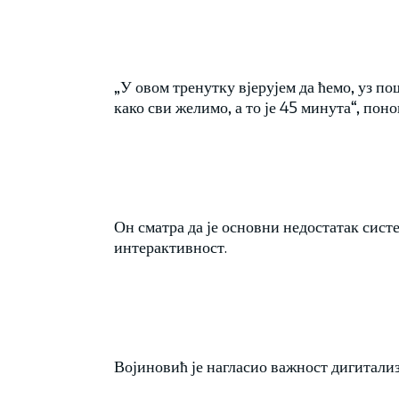
„У овом тренутку вјерујем да ћемо, уз п
како сви желимо, а то је 45 минута“, пон
Он сматра да је основни недостатак сист
интерактивност.
Војиновић је нагласио важност дигитализ