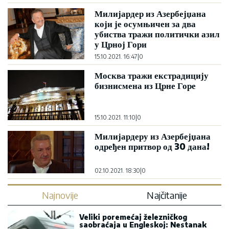
Милијардер из Азербејџана
који је осумњичен за два
убиства тражи политички азил
у Црној Гори
15.10.2021. 16:47
|
0
Москва тражи екстрадицију
бизнисмена из Црне Горе
15.10.2021. 11:10
|
0
Милијардеру из Азербејџана
одређен притвор од 30 дана!
02.10.2021. 18:30
|
0
Najnovije
Najčitanije
Veliki poremećaj železničkog
saobraćaja u Engleskoj: Nestanak