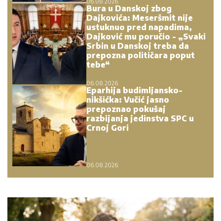
06.08.2026.
Bura u Danskoj zbog
Dajkovića: Meseršmit nije
ustuknuo pred napadima,
Dajković mu poručio - „Svaki
Srbin u Danskoj treba da
prepozna političara poput
tebe“
06.08.2026.
Eparhija budimljansko-
nikšićka: Vučić jasno
prepoznao pokušaj
razbijanja jedinstva SPC u
Crnoj Gori
06.08.2026.