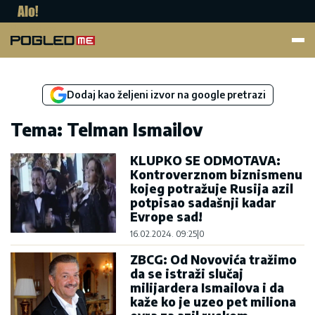
Pogled.me
Dodaj kao željeni izvor na google pretrazi
Tema: Telman Ismailov
KLUPKO SE ODMOTAVA:
Kontroverznom biznismenu
kojeg potražuje Rusija azil
potpisao sadašnji kadar
Evrope sad!
16.02.2024. 09:25
|
0
ZBCG: Od Novovića tražimo
da se istraži slučaj
milijardera Ismailova i da
kaže ko je uzeo pet miliona