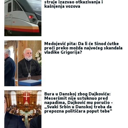
struje izazvao otkazivanja i
kašnjenja vozova
Medojević pita: Da li će Sinod ćutke
preći preko možda najvećeg skandala
vladike Grigorija?
Bura u Danskoj zbog Dajkovića:
Meseršmit nije ustuknuo pred
napadima, Dajković mu poručio -
„Svaki Srbin u Danskoj treba da
prepozna političara poput tebe“