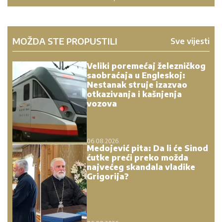
MOŽDA STE PROPUSTILI
Sve vijesti
Veliki poremećaj železničkog
saobraćaja u Engleskoj:
Nestanak struje izazvao
otkazivanja i kašnjenja
vozova
06.08.2026.
Medojević pita: Da li će Sinod
ćutke preći preko možda
najvećeg skandala vladike
Grigorija?