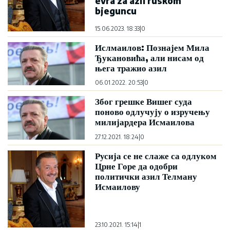
evra za azil ruskom
bjeguncu
15.06.2023. 18:33
|
0
Ислмаилов: Познајем Мила
Ђукановића, али нисам од
њега тражио азил
06.01.2022. 20:53
|
0
Због грешке Вишег суда
поново одлучују о изручењу
милијардера Исмаилова
27.12.2021. 18:24
|
0
Русија се не слаже са одлуком
Црне Горе да одобри
политички азил Телману
Исмаилову
23.10.2021. 15:14
|
1