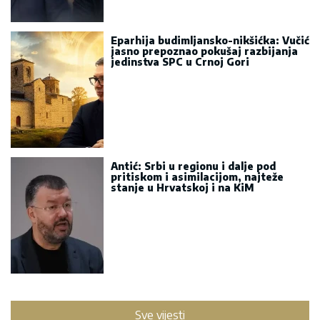
Eparhija budimljansko-nikšićka: Vučić
jasno prepoznao pokušaj razbijanja
jedinstva SPC u Crnoj Gori
Antić: Srbi u regionu i dalje pod
pritiskom i asimilacijom, najteže
stanje u Hrvatskoj i na KiM
Sve vijesti