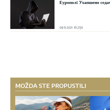
Еуропол: Ухапшено седа
08.11.2021. 19:27
|
0
MOŽDA STE PROPUSTILI