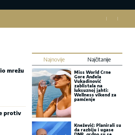
Najnovije
Najčitanije
io mrežu
Miss World Crne
Gore Anđela
Vukadinović
zablistala na
luksuznoj jahti:
Wellness vikend za
pamćenje
 protiv
Knežević: Planirali su
da razbiju i ugase
DNP, grdno su se