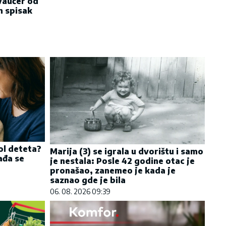
vaučer od
n spisak
ol deteta?
Marija (3) se igrala u dvorištu i samo
ađa se
je nestala: Posle 42 godine otac je
pronašao, zanemeo je kada je
saznao gde je bila
06. 08. 2026 09:39