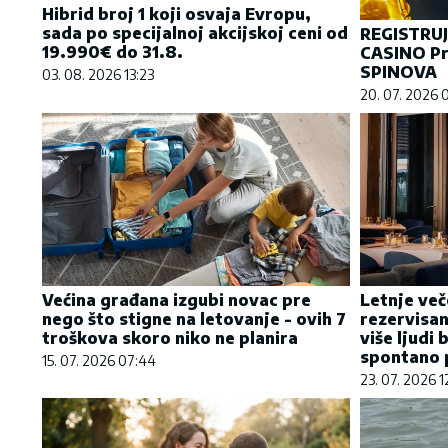
Hibrid broj 1 koji osvaja Evropu,
sada po specijalnoj akcijskoj ceni od
REGISTRU
19.990€ do 31.8.
CASINO Pr
SPINOVA
03. 08. 2026 13:23
20. 07. 2026 
Većina građana izgubi novac pre
Letnje več
nego što stigne na letovanje - ovih 7
rezervisan
troškova skoro niko ne planira
više ljudi 
spontano p
15. 07. 2026 07:44
23. 07. 2026 1