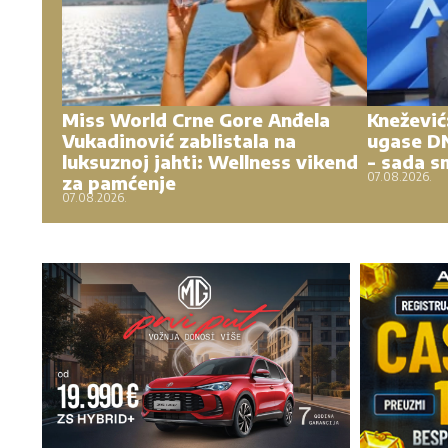
Miss World Crne Gore Anđela
Knežević:
Vukadinović zablistala na
ugase DN
luksuznoj jahti: Wellness vikend
- sada s
07.08.2026.
za pamćenje
07.08.2026.