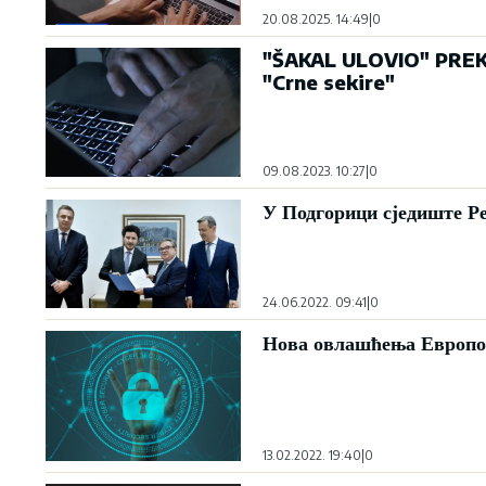
20.08.2025. 14:49
|
0
"ŠAKAL ULOVIO" PREK
"Crne sekire"
09.08.2023. 10:27
|
0
У Подгорици сједиште Ре
24.06.2022. 09:41
|
0
Нова овлашћења Европол
13.02.2022. 19:40
|
0