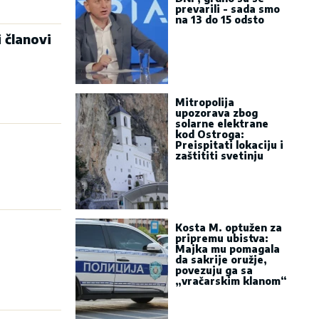
prevarili - sada smo
na 13 do 15 odsto
članovi
Mitropolija
upozorava zbog
solarne elektrane
kod Ostroga:
Preispitati lokaciju i
zaštititi svetinju
Kosta M. optužen za
pripremu ubistva:
Majka mu pomagala
da sakrije oružje,
povezuju ga sa
„vračarskim klanom“