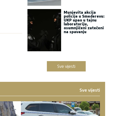
Munjevita akcija
policije u Smederevu:
UKP upao u tajnu
laboratoriju,
osumnjičeni zatečeni
na spavanju
Sve vijesti
Sve vijesti