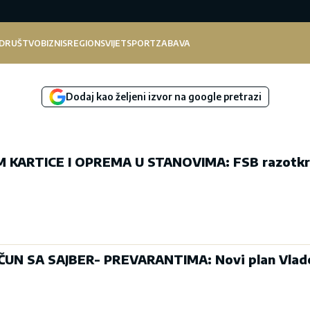
DRUŠTVO
BIZNIS
REGION
SVIJET
SPORT
ZABAVA
Dodaj kao željeni izvor na google pretrazi
IM KARTICE I OPREMA U STANOVIMA: FSB razotkr
ČUN SA SAJBER- PREVARANTIMA: Novi plan Vlade