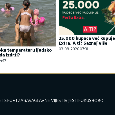
25.000 kupaca već kupuje
Extra. A ti? Saznaj više
03. 08. 2026 07:31
oku temperaturu ljudsko
da izdrži?
4:12
JET
SPORT
ZABAVA
GLAVNE VIJESTI
VIJESTI
FOKUS
НОВО