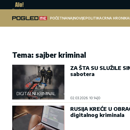
Pogled.me
POČETNA
NAJNOVIJE
POLITIKA
CRNA HRONIKA
Tema: sajber kriminal
ZA ŠTA SU SLUŽILE S
sabotera
DIGITALNI KRIMINAL
02.03.2026. 10:14
|
0
RUSIJA KREĆE U OBRA
digitalnog kriminala