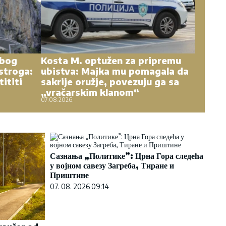
zbog
Kosta M. optužen za pripremu
stroga:
ubistva: Majka mu pomagala da
tititi
sakrije oružje, povezuju ga sa
„vračarskim klanom“
07.08.2026.
Сазнања „Политике”: Црна Гора следећа
у војном савезу Загреба, Тиране и
Приштине
07. 08. 2026 09:14