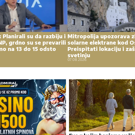
 Planirali su da razbiju i
Mitropolija upozorava 
P, grdno su se prevarili
solarne elektrane kod O
mo na 13 do 15 odsto
Preispitati lokaciju i zaš
svetinju
07.08.2026.