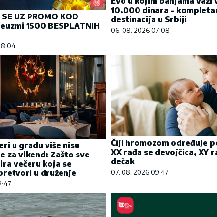
Evo u kojim banjama važi 
10.000 dinara - kompleta
J SE UZ PROMO KOD
destinacija u Srbiji
euzmi 1500 BESPLATNIH
06. 08. 2026 07:08
08:04
Čiji hromozom određuje p
eri u gradu više nisu
XX rađa se devojčica, XY r
e za vikend: Zašto sve
dečak
bira večeru koja se
07. 08. 2026 09:47
retvori u druženje
2:47