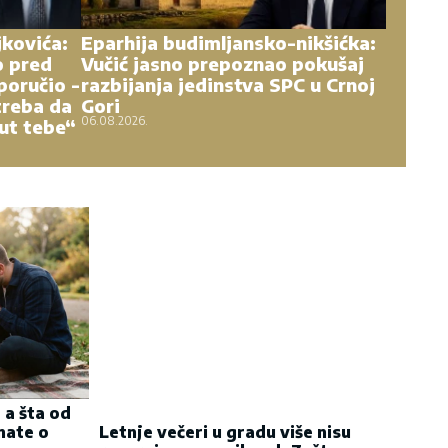
kovića:
Eparhija budimljansko-nikšićka:
o pred
Vučić jasno prepoznao pokušaj
poručio -
razbijanja jedinstva SPC u Crnoj
treba da
Gori
06.08.2026.
ut tebe“
Letnje večeri u gradu više nisu
rezervisane za vikend: Zašto sve
 a šta od
više ljudi bira večeru koja se
nate o