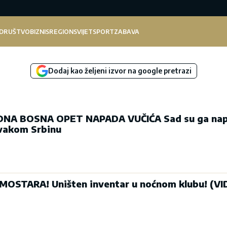
DRUŠTVO
BIZNIS
REGION
SVIJET
SPORT
ZABAVA
Dodaj kao željeni izvor na google pretrazi
NA BOSNA OPET NAPADA VUČIĆA Sad su ga nap
vakom Srbinu
STARA! Uništen inventar u noćnom klubu! (VI