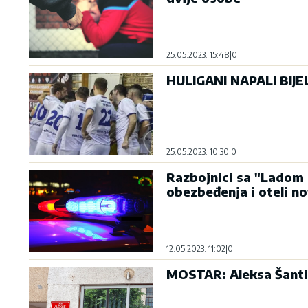
25.05.2023. 15:48
|
0
HULIGANI NAPALI BIJE
25.05.2023. 10:30
|
0
Razbojnici sa "Ladom 
obezbeđenja i oteli n
12.05.2023. 11:02
|
0
MOSTAR: Aleksa Šantić 