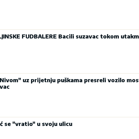
LJINSKE FUDBALERE Bacili suzavac tokom utakm
Nivom" uz prijetnju puškama presreli vozilo mo
ovac
se "vratio" u svoju ulicu