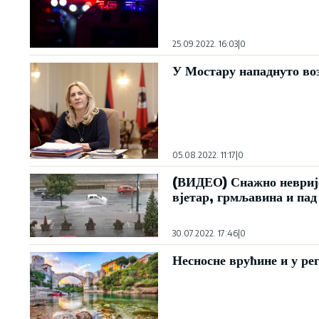
25.09.2022. 16:03
|
0
У Мостару нападнуто во
05.08.2022. 11:17
|
0
(ВИДЕО) Снажно неврије
вјетар, грмљавина и пад
30.07.2022. 17:46
|
0
Несносне врућине и у ре