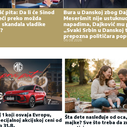
ć pita: Da li će Sinod
Bura u Danskoj zbog Daj
eći preko možda
Meseršmit nije ustuknu
 skandala vladike
napadima, Dajković mu 
a?
„Svaki Srbin u Danskoj 
prepozna političara pop
06.08.2026.
j 1 koji osvaja Evropu,
Šta dete nasleđuje od oca,
ecijalnoj akcijskoj ceni od
majke? Sve što treba da z
 31.8.