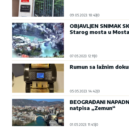
09.05.2023. 18:43
|
0
OBJAVLJEN SNIMAK SKR
Starog mosta u Mosta
07.05.2023. 12:11
|
0
Rumun sa lažnim doku
05.05.2023. 14:42
|
0
BEOGRAĐANI NAPADNUT
natpisa „Zemun“
01.05.2023. 11:45
|
0