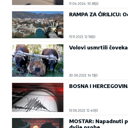
11.04.2024. 10:38
|
0
RAMPA ZA ĆIRILICU: O
15.11.2023. 12:58
|
0
Volovi usmrtili čovek
30.06.2023. 14:13
|
0
BOSNA I HERCEGOVINA:
13.06.2023. 12:40
|
0
MOSTAR: Napadnuti pre
dvije osobe