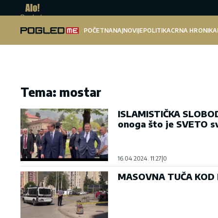
Pogled.me
POČETNA
NAJNOVIJE
POLITIKA
CRNA HRONIKA
Tema: mostar
ISLAMISTIČKA SLOBOD
onoga što je SVETO s
16.04.2024. 11:27
|
0
MASOVNA TUČA KOD MO