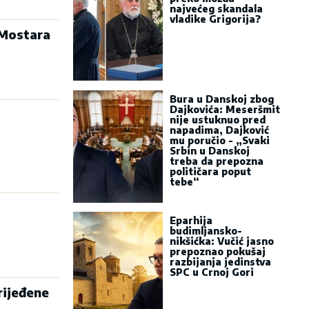
najvećeg skandala
vladike Grigorija?
 Mostara
Bura u Danskoj zbog
Dajkovića: Meseršmit
nije ustuknuo pred
napadima, Dajković
mu poručio - „Svaki
Srbin u Danskoj
treba da prepozna
političara poput
tebe“
Eparhija
budimljansko-
nikšićka: Vučić jasno
prepoznao pokušaj
razbijanja jedinstva
SPC u Crnoj Gori
rijeđene