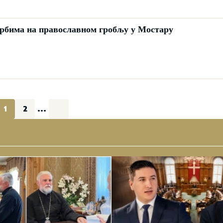
Србима на православном гробљу у Мостару
1
2
...