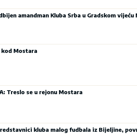
dbijen amandman Kluba Srba u Gradskom vijeću
a kod Mostara
 Treslo se u rejonu Mostara
dstavnici kluba malog fudbala iz Bijeljine, pov