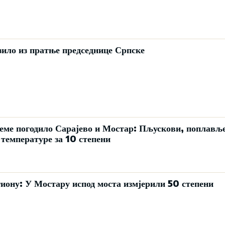
зило из пратње председнице Српске
ме погодило Сарајево и Мостар: Пљускови, поплавље
 температуре за 10 степени
гиону: У Мостару испод моста измјерили 50 степени