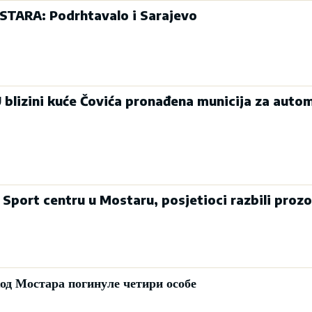
ARA: Podrhtavalo i Sarajevo
lizini kuće Čovića pronađena municija za auto
Sport centru u Mostaru, posjetioci razbili prozo
код Мостара погинуле четири особе