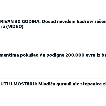
IVAN 30 GODINA: Dosad neviđeni kadrovi rušen
ru (VIDEO)
mentima pokušao da podigne 200.000 evra iz b
I U MOSTARU: Mladića gurnuli niz stepenice 