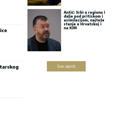
Antić: Srbi u regionu i
dalje pod pritiskom i
asimilacijom, najteže
stanje u Hrvatskoj i
na KiM
ice
starskog
Sve vijesti