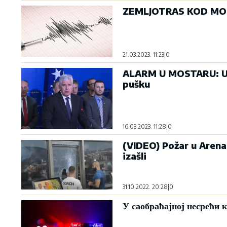
ZEMLJOTRAS KOD MOST
21.03.2023. 11:23
|
0
ALARM U MOSTARU: U b
pušku
16.03.2023. 11:28
|
0
(VIDEO) Požar u Arena 
izašli
31.10.2022. 20:28
|
0
У саобраћајној несрећи 