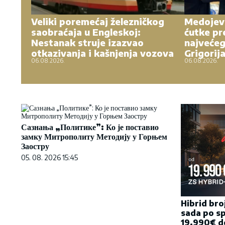
Veliki poremećaj železničkog
Medojevi
saobraćaja u Engleskoj:
ćutke pr
Nestanak struje izazvao
najvećeg
otkazivanja i kašnjenja vozova
Grigorij
06.08.2026.
06.08.2026.
Сазнања „Политике”: Ко је поставио
замку Митрополиту Методију у Горњем
Заостру
05. 08. 2026 15:45
Hibrid bro
sada po sp
19.990€ do