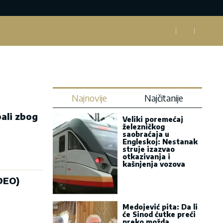
Najnovije
Najčitanije
ali zbog
Veliki poremećaj
železničkog
saobraćaja u
Engleskoj: Nestanak
struje izazvao
otkazivanja i
kašnjenja vozova
DEO)
Medojević pita: Da li
će Sinod ćutke preći
preko možda