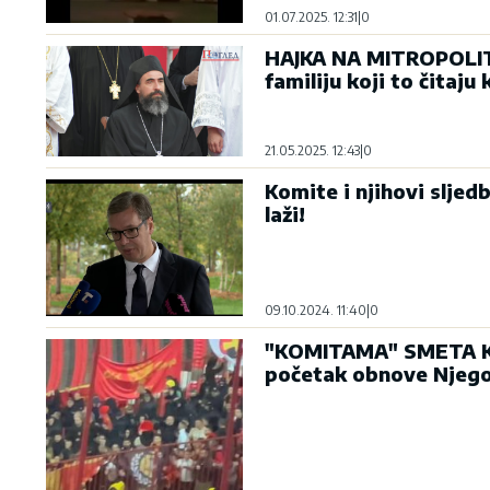
01.07.2025. 12:31
|
0
HAJKA NA MITROPOLITA
familiju koji to čitaj
21.05.2025. 12:43
|
0
Komite i njihovi sljedb
laži!
09.10.2024. 11:40
|
0
"KOMITAMA" SMETA KRS
početak obnove Njego