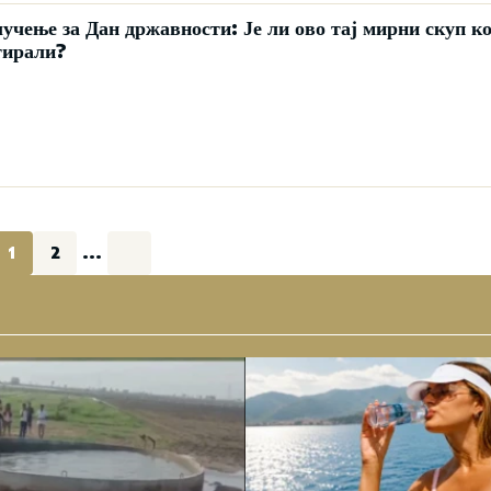
ење за Дан државности: Је ли ово тај мирни скуп ко
тирали?
1
2
...