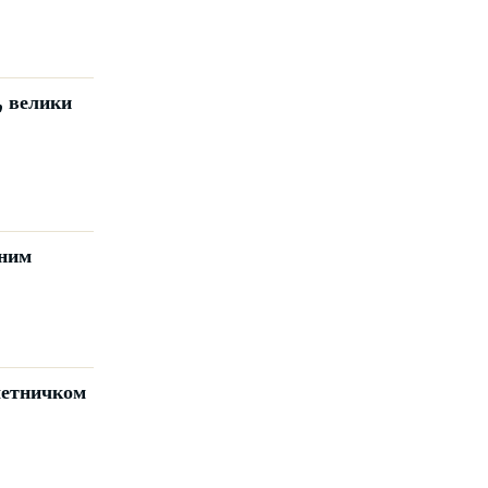
, велики
еним
четничком