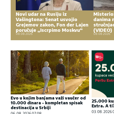
Novi udar na Rusiju iz
Misterio
Vašingtona: Senat usvojio
danima n
Grejemov zakon, Fon der Lajen
stručnja
poručuje „Iscrpimo Moskvu“
(VIDEO)
08.08.2026.
08.08.2026.
Evo u kojim banjama važi vaučer od
25.000 ku
10.000 dinara - kompletan spisak
Extra. A ti
destinacija u Srbiji
03. 08. 2026 
06. 08. 2026 07:08