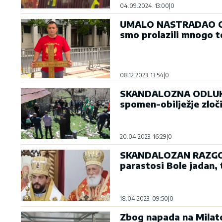
04.09.2024. 13:00
|
0
UMALO NASTRADAO OD 
smo prolazili mnogo 
08.12.2023. 13:54
|
0
SKANDALOZNA ODLUKA 
spomen-obilježje zloči
20.04.2023. 16:29
|
0
SKANDALOZAN RAZGOVO
parastosi Bole jadan,
18.04.2023. 09:50
|
0
Zbog napada na Milato