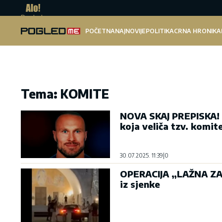
Pogled.me
POČETNA
NAJNOVIJE
POLITIKA
CRNA HRONIKA
Tema: KOMITE
NOVA SKAJ PREPISKA! Uo
koja veliča tzv. komit
30.07.2025. 11:39
|
0
OPERACIJA „LAŽNA ZAS
iz sjenke