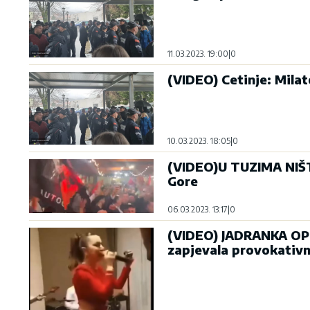
11.03.2023. 19:00
|
0
(VIDEO) Cetinje: Mila
10.03.2023. 18:05
|
0
(VIDEO)U TUZIMA NIŠT
Gore
06.03.2023. 13:17
|
0
(VIDEO) JADRANKA OP
zapjevala provokativn