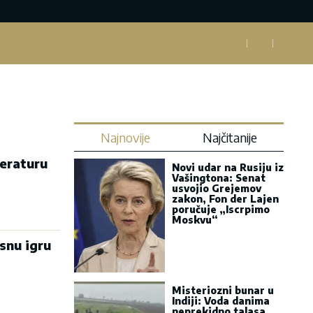
Najnovije
Najčitanije
teraturu
Novi udar na Rusiju iz
Vašingtona: Senat
usvojio Grejemov
zakon, Fon der Lajen
poručuje „Iscrpimo
Moskvu“
snu igru
Misteriozni bunar u
Indiji: Voda danima
neprekidno talasa,