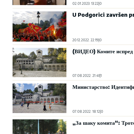
02.01.2023. 13:22
|
0
U Podgorici završen pr
20.12.2022. 22:19
|
0
(ВИДЕО) Комите испред 
07.08.2022. 21:41
|
1
Министарство: Идентифик
07.08.2022. 18:12
|
0
„За шаку комита“: Трот