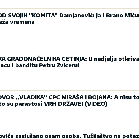
SVOJIH "KOMITA" Damjanović: Ja i Brano Miću
teža vremena
GRADONAČELNIKA CETINJA: U nedjelju otkriv
ncu i banditu Petru Zviceru!
R ,,VLADIKA“ CPC MIRAŠA I BOJANA: A nisu to
 to su parastosi VRH DRŽAVE! (VIDEO)
vića saslušano osam osoba. Tužilaštvo na pote