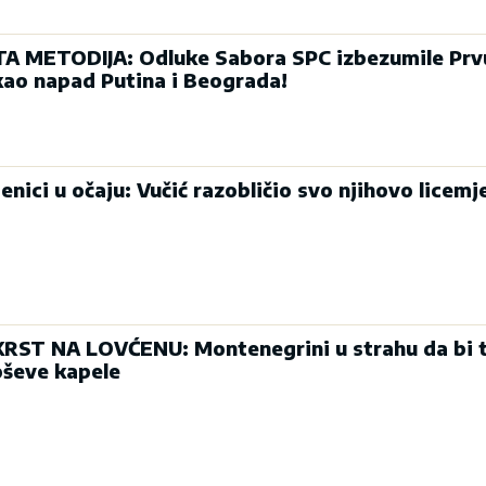
 METODIJA: Odluke Sabora SPC izbezumile Prvu
u kao napad Putina i Beograda!
enici u očaju: Vučić razobličio svo njihovo licemj
T NA LOVĆENU: Montenegrini u strahu da bi t
ševe kapele