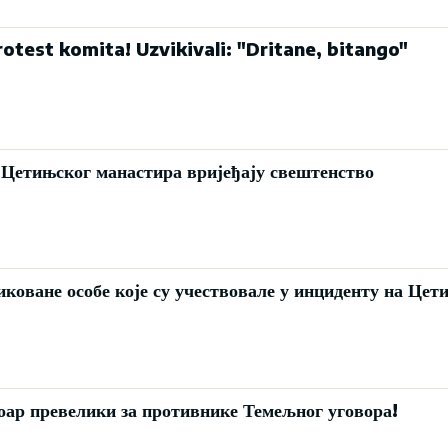
otest komita! Uzvikivali: "Dritane, bitango"
Цетињског манастира вријеђају свештенство
оване особе које су учествовале у инциденту на Цет
оар превелики за противнике Темељног уговора!