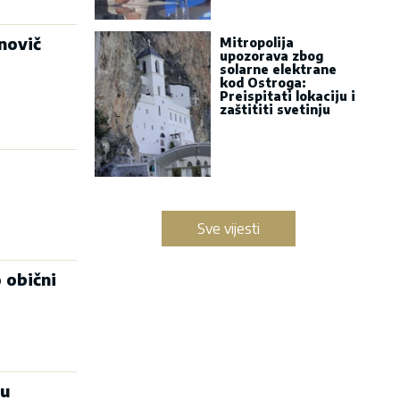
novič
Mitropolija
upozorava zbog
solarne elektrane
kod Ostroga:
Preispitati lokaciju i
zaštititi svetinju
a
Sve vijesti
 obični
zu