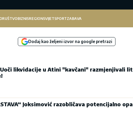
DRUŠTVO
BIZNIS
REGION
SVIJET
SPORT
ZABAVA
Dodaj kao željeni izvor na google pretrazi
či likvidacije u Atini "kavčani" razmjenjivali li
e!
TAVA“ Joksimović razobličava potencijalno opa