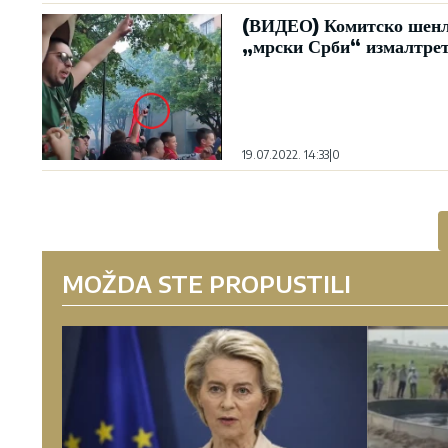
(ВИДЕО) Комитско шенлуч
„мрски Срби“ измалтре
19.07.2022. 14:33
|
0
MOŽDA STE PROPUSTILI