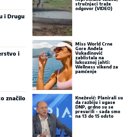
stručnjaci traže
odgovor (VIDEO)
 i Drugu
Miss World Crne
Gore Anđela
erstvo i
Vukadinović
zablistala na
luksuznoj jahti:
Wellness vikend za
pamćenje
o značilo
Knežević: Planirali su
da razbiju i ugase
DNP, grdno su se
prevarili - sada smo
na 13 do 15 odsto