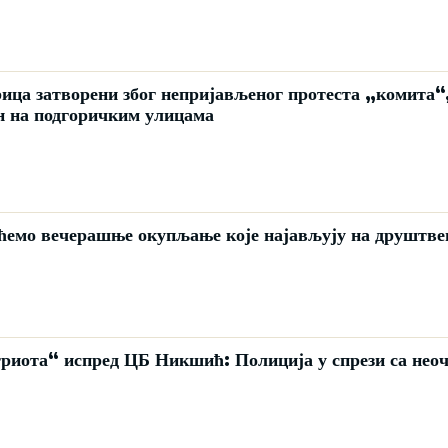
ица затворени због непријављеног протеста „комита“
н на подгоричким улицама
ћемо вечерашње окупљање које најављују на друштв
риота“ испред ЦБ Никшић: Полиција у спрези са нео