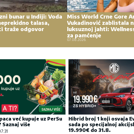
zni bunar u Indiji: Voda
Miss World Crne Gore A
eprekidno talasa,
Vukadinović zablistala 
ci traže odgovor
luksuznoj jahti: Wellnes
za pamćenje
07.08.2026.
Hibrid broj 1 koji osvaja 
paca već kupuje uz PerSu
sada po specijalnoj akcijs
? Saznaj više
19.990€ do 31.8.
07:31