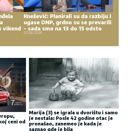
nđela
Knežević: Planirali su da razbiju i
na
ugase DNP, grdno su se prevarili
s vikend
- sada smo na 13 do 15 odsto
07.08.2026.
Marija (3) se igrala u dvorištu i samo
Evropu,
je nestala: Posle 42 godine otac je
koj ceni od
pronašao, zanemeo je kada je
saznao gde je bila