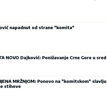
tović napadnut od strane "komita"
A NOVO Dajković: Ponižavanje Crne Gore u sred
IJENA MRŽNJOM: Ponovo na "komitskom" slavlju
e stihove