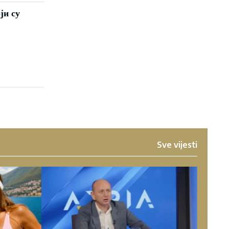
ји су
Sve vijesti