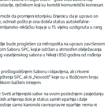
lavlje, rječnikom koji su koristili komunistički komesari.
že da promijeni istorijsku činjenicu da je upravo on
, odmah pošto je ona dobila status autokefalne-
mljansko-nikšićku koja je u 15. vijeku uzdignuta u rang
todije bude proglešen za mitropolita na upravo završenom
m Saboru SPC, koji je održan u atmosferi obilježavanja
og vaseljenskog sabora u Nikeji i 850 godina od rođenja
a prošlogodišnjem Saboru i objavljena, ali crkveni
aopštenja SPC, ali ni „Novosti“ koje su u Božićnom broju
adikom bačkim Irinejem.
je Sveti arhijerejski sabor na svom poslednjem zasijedanju
kih arhijereja dok je status samih eparhija i dalje
postoje samo kanonski ravnopravne eparhije: nema ni