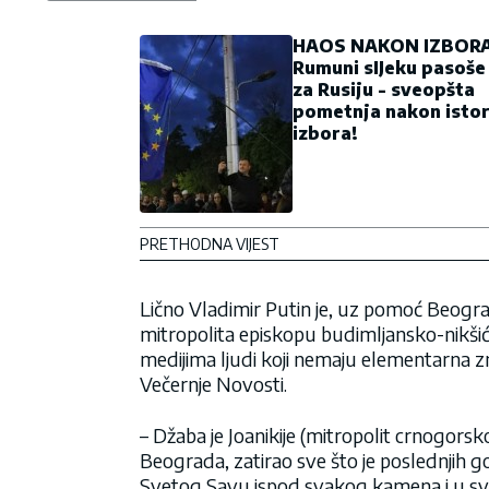
HAOS NAKON IZBORA
Rumuni sIJeku pasoše 
za Rusiju - sveopšta
pometnja nakon istor
izbora!
PRETHODNA VIJEST
Lično Vladimir Putin je, uz pomoć Beogra
mitropolita episkopu budimljansko-nikš
medijima ljudi koji nemaju elementarna zna
Večernje Novosti.
– Džaba je Joanikije (mitropolit crnogors
Beograda, zatirao sve što je poslednjih g
Svetog Savu ispod svakog kamena i u sv