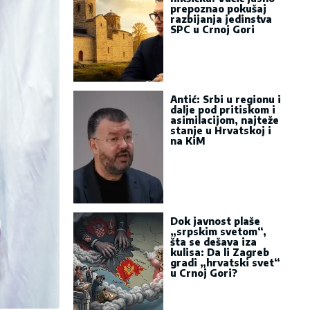
prepoznao pokušaj
razbijanja jedinstva
SPC u Crnoj Gori
Antić: Srbi u regionu i
dalje pod pritiskom i
asimilacijom, najteže
stanje u Hrvatskoj i
na KiM
Dok javnost plaše
„srpskim svetom“,
šta se dešava iza
kulisa: Da li Zagreb
gradi „hrvatski svet“
u Crnoj Gori?