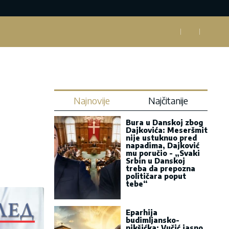
Najnovije
Najčitanije
Bura u Danskoj zbog
Dajkovića: Meseršmit
nije ustuknuo pred
napadima, Dajković
mu poručio - „Svaki
Srbin u Danskoj
treba da prepozna
političara poput
tebe“
Eparhija
budimljansko-
nikšićka: Vučić jasno