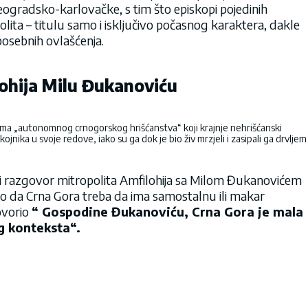
 Beogradsko-karlovačke, s tim što episkopi pojedinih
polita – titulu samo i isključivo počasnog karaktera, dakle
 posebnih ovlašćenja.
ohija Milu Đukanoviću
cima „autonomnog crnogorskog hrišćanstva“ koji krajnje nehrišćanski
ojnika u svoje redove, iako su ga dok je bio živ mrzjeli i zasipali ga drvljem
ji razgovor mitropolita Amfilohija sa Milom Đukanovićem
vao da Crna Gora treba da ima samostalnu ili makar
ovorio
“ Gospodine Đukanoviću, Crna Gora je mala
g konteksta“.