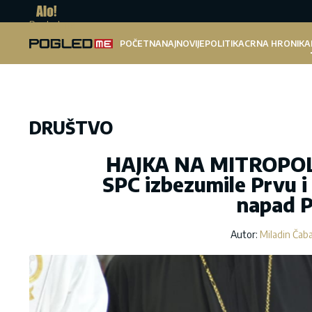
Pogled.me
POČETNA
NAJNOVIJE
POLITIKA
CRNA HRONIKA
DRUŠTVO
HAJKA NA MITROPOLI
SPC izbezumile Prvu i 
napad P
Autor:
Miladin Čab