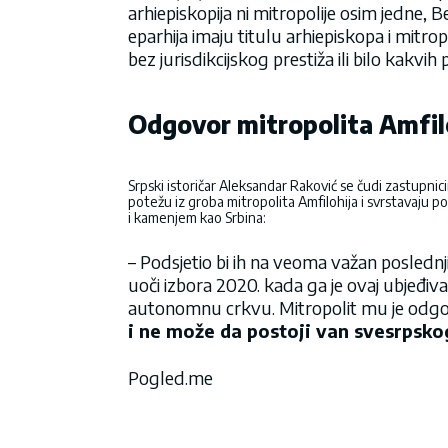
arhiepiskopija ni mitropolije osim jedne,
eparhija imaju titulu arhiepiskopa i mitro
bez jurisdikcijskog prestiža ili bilo kakvih
Odgovor mitropolita Amfil
Srpski istoričar Aleksandar Raković se čudi zastupni
potežu iz groba mitropolita Amfilohija i svrstavaju pok
i kamenjem kao Srbina:
– Podsjetio bi ih na veoma važan posledn
uoči izbora 2020. kada ga je ovaj ubjeđi
autonomnu crkvu. Mitropolit mu je odg
i ne može da postoji van svesrpsko
Pogled.me