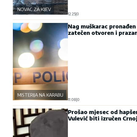
NOVAC ZA KIJEV
12:25
|
0
Nag muškarac pronađen v
zatečen otvoren i praza
MISTERIJA NA KARABURMI
11:08
|
0
Prošao mjesec od hapšen
Vulević biti izručen Crno