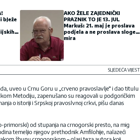
!
AKO ŽELE ZAJEDNIČKI
i bJeže
PRAZNIK TO JE 13. JUL
Markuš: 21. maj je proslava
ijskih
podjela a ne proslava sloge i
mira
SLJEDEĆA VIJEST
da, uveo u Crnu Goru u „crveno pravoslavlje“ i dao titulu
ićkom Metodiju, zapenušano su reagovali u podgoričkim
nja o istoriji i Srpskoj pravoslvnoj crkvi, pišu danas
ko-primorski) od stupanja na crnogorski presto, na mig
odina temeljio njegov prethodnik Amfilohije, nalazeći
akom žbunu crnogorskom – glasi teza autora koji