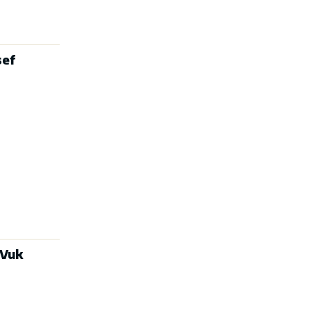
sef
 Vuk