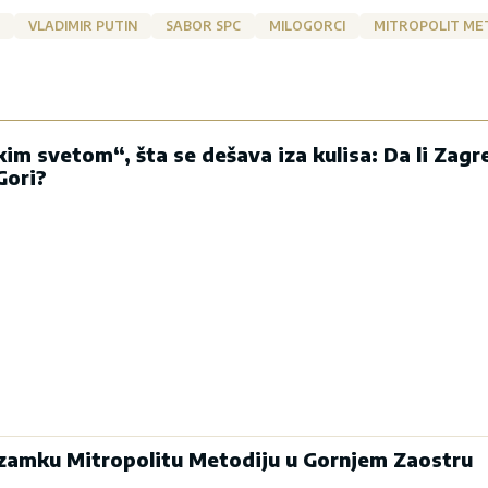
VLADIMIR PUTIN
SABOR SPC
MILOGORCI
MITROPOLIT ME
im svetom“, šta se dešava iza kulisa: Da li Zagr
Gori?
 zamku Mitropolitu Metodiju u Gornjem Zaostru