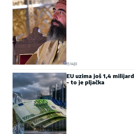
15:14
|
0
EU uzima još 1,4 milijar
- to je pljačka