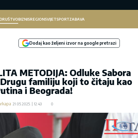
DRUŠTVO
BIZNIS
REGION
SVIJET
SPORT
ZABAVA
Dodaj kao željeni izvor na google pretrazi
TA METODIJA: Odluke Sabora
Drugu familiju koji to čitaju kao
utina i Beograda!
arkapa
21.05.2025.
12:43
0