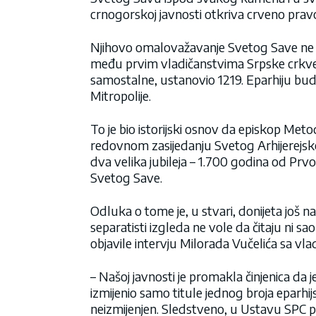
crnogorskoj javnosti otkriva crveno pravos
Njihovo omalovažavanje Svetog Save ne mo
među prvim vladičanstvima Srpske crkve
samostalne, ustanovio 1219. Eparhiju budi
Mitropolije.
To je bio istorijski osnov da episkop Me
redovnom zasijedanju Svetog Arhijerejsko
dva velika jubileja – 1.700 godina od Prv
Svetog Save.
Odluka o tome je, u stvari, donijeta još n
separatisti izgleda ne vole da čitaju ni s
objavile intervju Milorada Vučelića sa vl
– Našoj javnosti je promakla činjenica da 
izmijenio samo titule jednog broja eparhijs
neizmijenjen. Sledstveno, u Ustavu SPC 