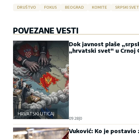
DRUŠTVO
FOKUS
BEOGRAD
KOMITE
SRPSKI SVET
POVEZANE VESTI
Dok javnost plaše „srpsk
„hrvatski svet“ u Crnoj 
HRVATSKI UTICAJ
09:28
|
0
Vuković: Ko je postavio