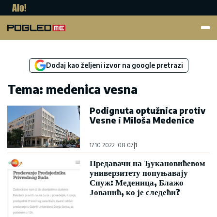
Pogled.me
Dodaj kao željeni izvor na google pretrazi
Tema: medenica vesna
Podignuta optužnica protiv
Vesne i Miloša Medenice
17.10.2022. 08:07
|
1
Предавачи на Ђукановићевом
универзитету попуњавају
Спуж: Меденица, Блажо
Јованић, ко је следећи?