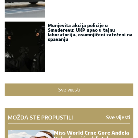
Munjevita akcija policije u
Smederevu: UKP upao u tajnu
laboratoriju, osumnjičeni zatečeni na
spavanju
Sve vijesti
MOŽDA STE PROPUSTILI
Sve vijesti
Miss World Crne Gore Anđela