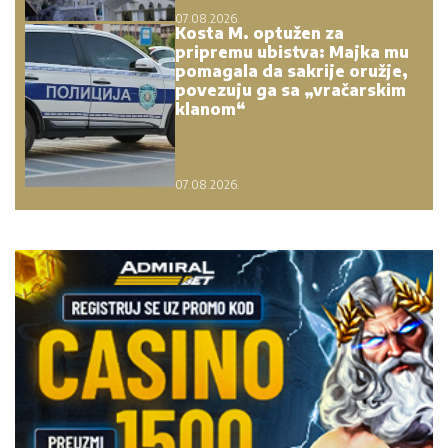
07.08.2026.
Kosta M. optužen za
pripremu ubistva: Majka mu
pomagala da sakrije oružje,
povezuju ga sa „vračarskim
klanom“
07.08.2026.