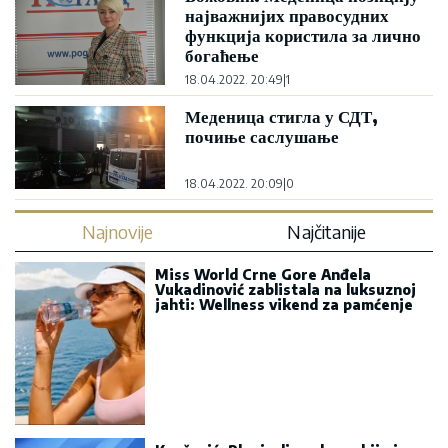
најважнијих правосудних
функција користила за лично
богаћење
18.04.2022. 20:49
|
1
Меденица стигла у СДТ,
почиње саслушање
18.04.2022. 20:09
|
0
Najnovije
Najčitanije
Miss World Crne Gore Anđela
Vukadinović zablistala na luksuznoj
jahti: Wellness vikend za pamćenje