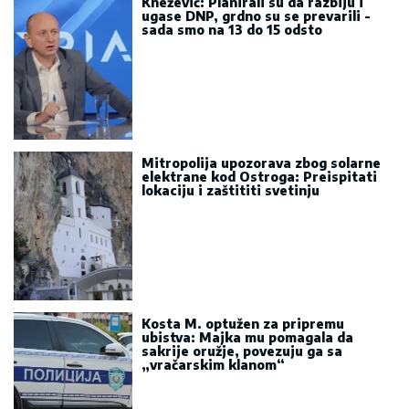
Knežević: Planirali su da razbiju i
ugase DNP, grdno su se prevarili -
sada smo na 13 do 15 odsto
Mitropolija upozorava zbog solarne
elektrane kod Ostroga: Preispitati
lokaciju i zaštititi svetinju
Kosta M. optužen za pripremu
ubistva: Majka mu pomagala da
sakrije oružje, povezuju ga sa
„vračarskim klanom“