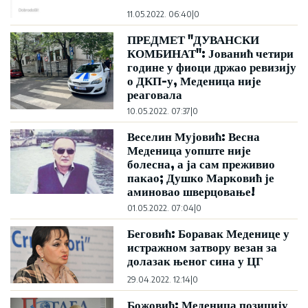
11.05.2022. 06:40
|
0
ПРЕДМЕТ "ДУВАНСКИ
КОМБИНАТ": Јованић четири
године у фиоци држао ревизију
о ДКП-у, Меденица није
реаговала
10.05.2022. 07:37
|
0
Веселин Мујовић: Весна
Меденица уопште није
болесна, а ја сам преживио
пакао; Душко Марковић је
аминовао шверцовање!
01.05.2022. 07:04
|
0
Беговић: Боравак Меденице у
истражном затвору везан за
долазак њеног сина у ЦГ
29.04.2022. 12:14
|
0
Божовић: Меденица позицију