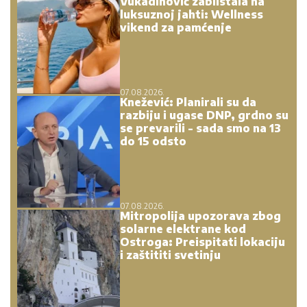
Vukadinović zablistala na
luksuznoj jahti: Wellness
vikend za pamćenje
07.08.2026.
Knežević: Planirali su da
razbiju i ugase DNP, grdno su
se prevarili - sada smo na 13
do 15 odsto
07.08.2026.
Mitropolija upozorava zbog
solarne elektrane kod
Ostroga: Preispitati lokaciju
i zaštititi svetinju