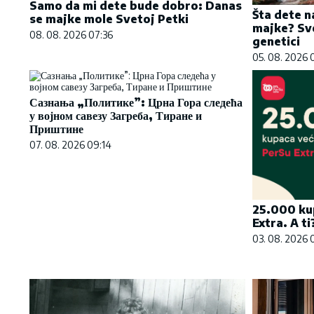
Samo da mi dete bude dobro: Danas
Šta dete n
se majke mole Svetoj Petki
majke? Sve
08. 08. 2026 07:36
genetici
05. 08. 2026 
Сазнања „Политике”: Црна Гора следећа
у војном савезу Загреба, Тиране и
Приштине
07. 08. 2026 09:14
25.000 ku
Extra. A ti
03. 08. 2026 