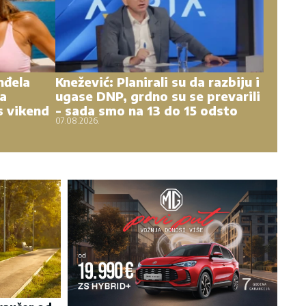
nđela
Knežević: Planirali su da razbiju i
na
ugase DNP, grdno su se prevarili
s vikend
- sada smo na 13 do 15 odsto
07.08.2026.