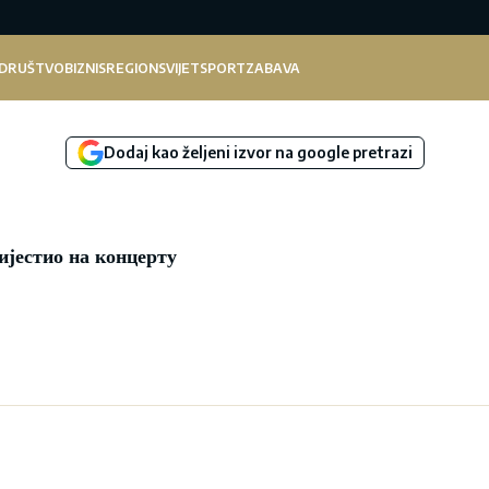
DRUŠTVO
BIZNIS
REGION
SVIJET
SPORT
ZABAVA
Dodaj kao željeni izvor na google pretrazi
ијестио на концерту