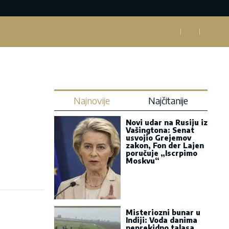
Najnovije
Najčitanije
Novi udar na Rusiju iz
Vašingtona: Senat
usvojio Grejemov
zakon, Fon der Lajen
poručuje „Iscrpimo
Moskvu“
Misteriozni bunar u
Indiji: Voda danima
neprekidno talasa,