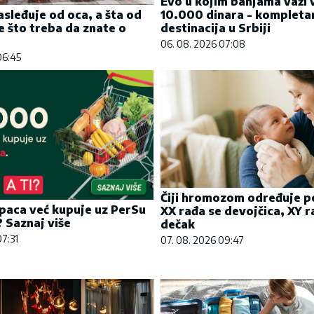
Evo u kojim banjama važi 
10.000 dinara - kompleta
asleđuje od oca, a šta od
destinacija u Srbiji
 što treba da znate o
06. 08. 2026 07:08
06:45
Čiji hromozom određuje p
paca već kupuje uz PerSu
XX rađa se devojčica, XY r
? Saznaj više
dečak
07:31
07. 08. 2026 09:47