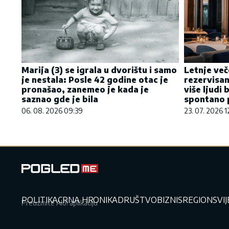
Marija (3) se igrala u dvorištu i samo
Letnje več
je nestala: Posle 42 godine otac je
rezervisan
pronašao, zanemeo je kada je
više ljudi 
saznao gde je bila
spontano p
06. 08. 2026 09:39
23. 07. 2026 1
POLITIKA
CRNA HRONIKA
DRUŠTVO
BIZNIS
REGION
SVI
Preuzmite Alo! aplikaciju