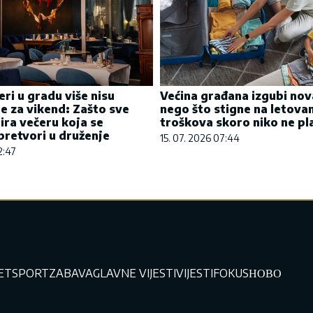
eri u gradu više nisu
Većina građana izgubi nov
e za vikend: Zašto sve
nego što stigne na letovan
bira večeru koja se
troškova skoro niko ne pl
retvori u druženje
15. 07. 2026 07:44
2:47
JET
SPORT
ZABAVA
GLAVNE VIJESTI
VIJESTI
FOKUS
НОВО