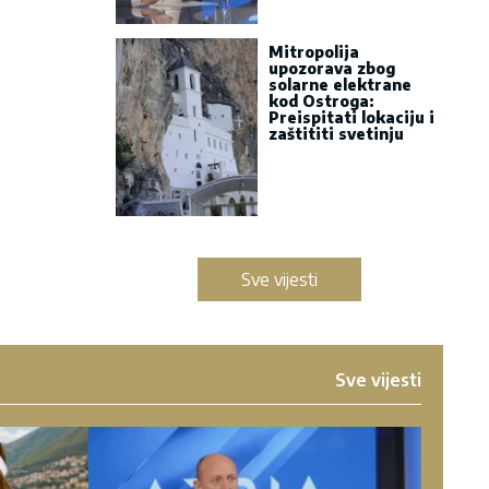
Mitropolija
upozorava zbog
solarne elektrane
kod Ostroga:
Preispitati lokaciju i
zaštititi svetinju
Sve vijesti
Sve vijesti