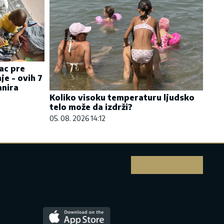
ac pre
je - ovih 7
anira
Koliko visoku temperaturu ljudsko
telo može da izdrži?
05. 08. 2026 14:12