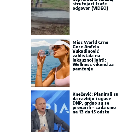
stručnjaci traže
odgovor (VIDEO)
Miss World Crne
Gore Anđela
Vukadinović
zablistala na
luksuznoj jahti:
Wellness vikend za
pamćenje
Knežević: Planirali su
da razbiju i ugase
DNP, grdno su se
prevarili - sada smo
na 13 do 15 odsto