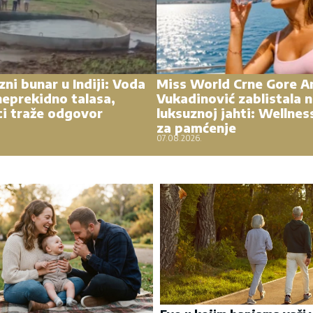
zni bunar u Indiji: Voda
Miss World Crne Gore A
eprekidno talasa,
Vukadinović zablistala 
ci traže odgovor
luksuznoj jahti: Wellnes
za pamćenje
07.08.2026.