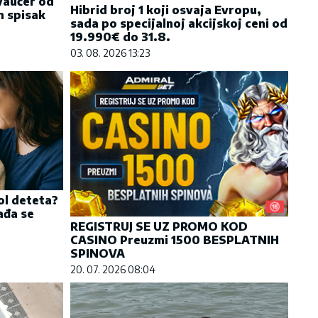
vaučer od
Hibrid broj 1 koji osvaja Evropu,
n spisak
sada po specijalnoj akcijskoj ceni od
19.990€ do 31.8.
03. 08. 2026 13:23
ol deteta?
ađa se
REGISTRUJ SE UZ PROMO KOD
CASINO Preuzmi 1500 BESPLATNIH
SPINOVA
20. 07. 2026 08:04