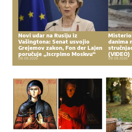
Novi udar na Rusiju iz
Misterio
Vašingtona: Senat usvojio
danima n
Grejemov zakon, Fon der Lajen
stručnja
poručuje „Iscrpimo Moskvu“
(VIDEO)
08.08.2026.
08.08.2026.