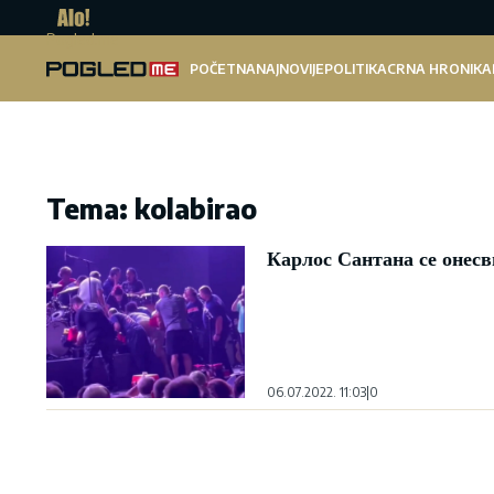
Pogled.me
POČETNA
NAJNOVIJE
POLITIKA
CRNA HRONIKA
Tema: kolabirao
Карлос Сантана се онесв
06.07.2022. 11:03
|
0