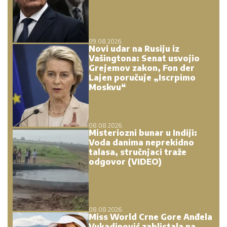
09.08.2026.
Novi udar na Rusiju iz
Vašingtona: Senat usvojio
Grejemov zakon, Fon der
Lajen poručuje „Iscrpimo
Moskvu“
08.08.2026.
Misteriozni bunar u Indiji:
Voda danima neprekidno
talasa, stručnjaci traže
odgovor (VIDEO)
08.08.2026.
Miss World Crne Gore Anđela
Vukadinović zablistala na