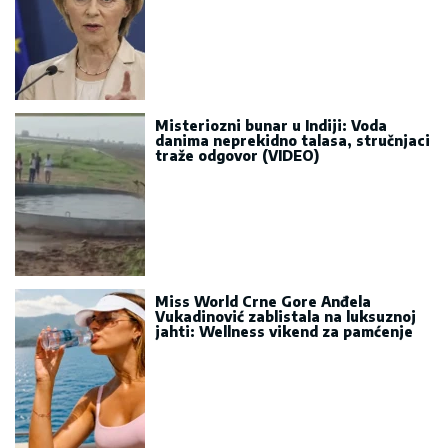
Misteriozni bunar u Indiji: Voda
danima neprekidno talasa, stručnjaci
traže odgovor (VIDEO)
Miss World Crne Gore Anđela
Vukadinović zablistala na luksuznoj
jahti: Wellness vikend za pamćenje