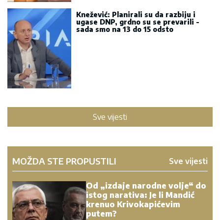
Knežević: Planirali su da razbiju i
ugase DNP, grdno su se prevarili -
sada smo na 13 do 15 odsto
Sve vijesti
MOŽDA STE PROPUSTILI
Sve vijesti
Od „izdaje narodne volje“ do
istog narativa: Je li Mandić
krenuo Krivokapićevim
putem?