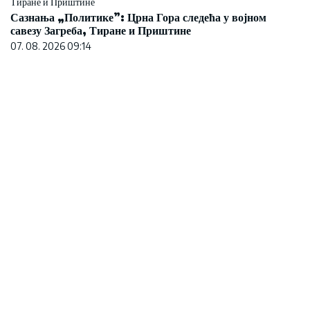
Сазнања „Политике”: Црна Гора следећа у војном
савезу Загреба, Тиране и Приштине
07. 08. 2026 09:14
Evo u kojim banjama važi vaučer od 10.000 dinara
- kompletan spisak destinacija u Srbiji
06. 08. 2026 07:08