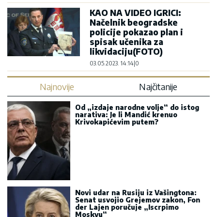
KAO NA VIDEO IGRICI:
Načelnik beogradske
policije pokazao plan i
spisak učenika za
likvidaciju(FOTO)
03.05.2023. 14:14
|
0
Najnovije
Najčitanije
Od „izdaje narodne volje“ do istog
narativa: Je li Mandić krenuo
Krivokapićevim putem?
Novi udar na Rusiju iz Vašingtona:
Senat usvojio Grejemov zakon, Fon
der Lajen poručuje „Iscrpimo
Moskvu“