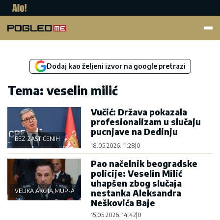
Pogled.me
Dodaj kao željeni izvor na google pretrazi
Tema: veselin milić
Vučić: Država pokazala
profesionalizam u slučaju
pucnjave na Dedinju
BEZ ZAŠTIĆENIH
18.05.2026. 11:28
|
0
Pao načelnik beogradske
policije: Veselin Milić
uhapšen zbog slučaja
VELIKA AKCIJA MUP-A
nestanka Aleksandra
Neškovića Baje
15.05.2026. 14:42
|
0