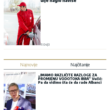
ulje naglo naviše
11:04
|
0
Najnovije
Najčitanije
„IMAMO RAZLIČITE RAZLOGE ZA
PROMJENU VODOTOKA IBRA“ Vučić:
Pa da vidimo šta će da rade Albanci