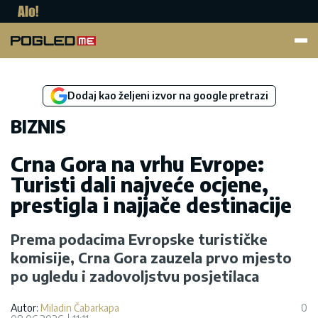
Pogled.me
Dodaj kao željeni izvor na google pretrazi
BIZNIS
Crna Gora na vrhu Evrope:
Turisti dali najveće ocjene,
prestigla i najjače destinacije
Prema podacima Evropske turističke
komisije, Crna Gora zauzela prvo mjesto
po ugledu i zadovoljstvu posjetilaca
Autor:
Miladin Čabarkapa
0