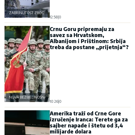
ZABRINUTOST ZBOG OSTROGA
12:58
|
0
Crnu Goru pripremaju za
savez sa Hrvatskom,
Albanijom i Prištinom: Srbija
treba da postane „prijetnja“?
NOVA BEZBJEDNOSNA OSOVINA
10:26
|
0
Amerika traži od Crne Gore
izručenje Iranca: Terete ga za
sajber napade i štetu od 3,4
milijarde dolara