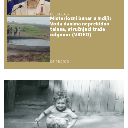
08.08.2026.
Misteriozni bunar u Indiji:
Voda danima neprekidno
talasa, stručnjaci traže
odgovor (VIDEO)
08.08.2026.