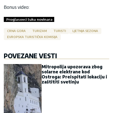
Bonus video:
CRNA GORA
TURIZAM
TURISTI
LJETNJA SEZONA
EVROPSKA TURISTIČKA KOMISIJA
POVEZANE VESTI
Mitropolija upozorava zbog
solarne elektrane kod
Ostroga: Preispitati lokaciju i
zaštititi svetinju