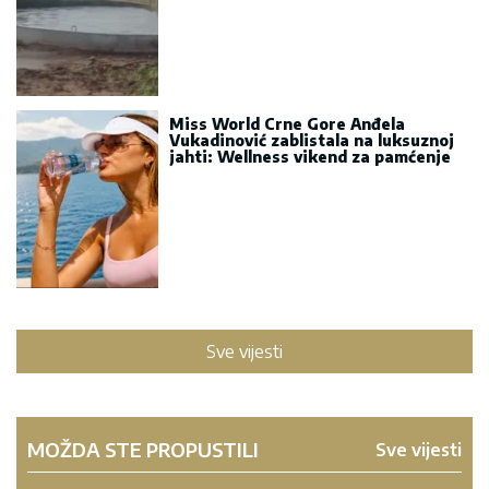
Miss World Crne Gore Anđela
Vukadinović zablistala na luksuznoj
jahti: Wellness vikend za pamćenje
Sve vijesti
MOŽDA STE PROPUSTILI
Sve vijesti