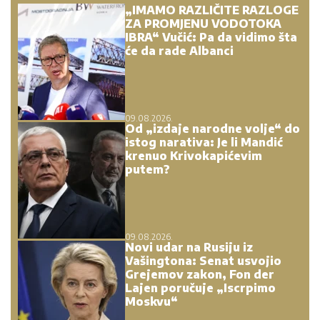
„IMAMO RAZLIČITE RAZLOGE
ZA PROMJENU VODOTOKA
IBRA“ Vučić: Pa da vidimo šta
će da rade Albanci
09.08.2026.
Od „izdaje narodne volje“ do
istog narativa: Je li Mandić
krenuo Krivokapićevim
putem?
09.08.2026.
Novi udar na Rusiju iz
Vašingtona: Senat usvojio
Grejemov zakon, Fon der
Lajen poručuje „Iscrpimo
Moskvu“