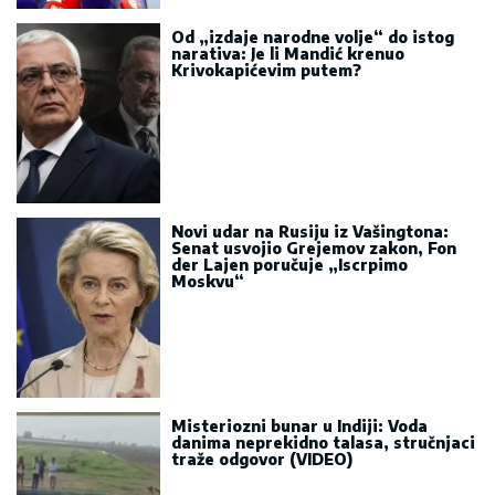
Od „izdaje narodne volje“ do istog
narativa: Je li Mandić krenuo
Krivokapićevim putem?
Novi udar na Rusiju iz Vašingtona:
Senat usvojio Grejemov zakon, Fon
der Lajen poručuje „Iscrpimo
Moskvu“
Misteriozni bunar u Indiji: Voda
danima neprekidno talasa, stručnjaci
traže odgovor (VIDEO)