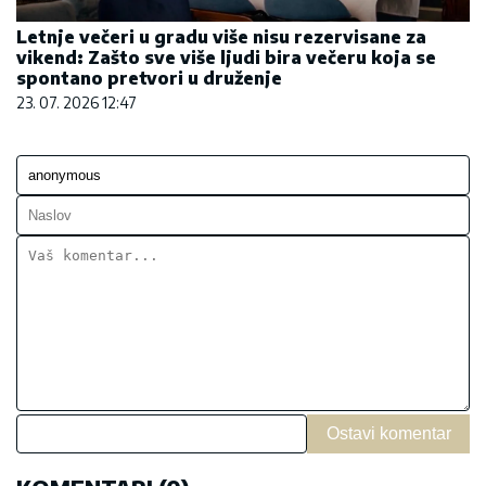
Letnje večeri u gradu više nisu rezervisane za
vikend: Zašto sve više ljudi bira večeru koja se
spontano pretvori u druženje
23. 07. 2026 12:47
Ostavi komentar