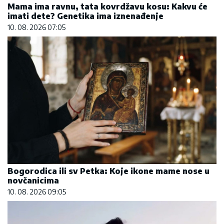
Mama ima ravnu, tata kovrdžavu kosu: Kakvu će
imati dete? Genetika ima iznenađenje
10. 08. 2026 07:05
Bogorodica ili sv Petka: Koje ikone mame nose u
novčanicima
10. 08. 2026 09:05