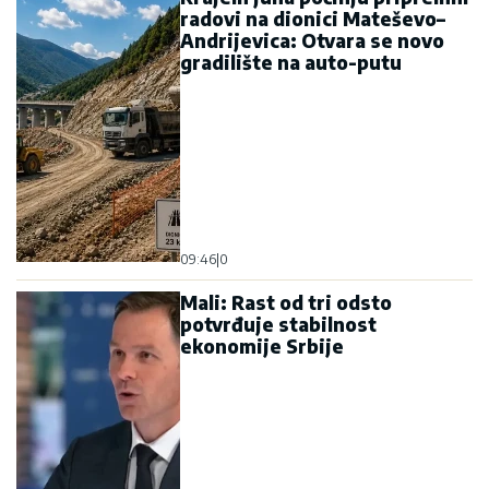
radovi na dionici Mateševo–
Andrijevica: Otvara se novo
gradilište na auto-putu
09:46
|
0
Mali: Rast od tri odsto
potvrđuje stabilnost
ekonomije Srbije