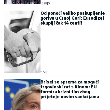
15:28
|
0
Od ponoći veliko poskupljenje
goriva u Crnoj Gori: Eurodizel
skuplji čak 14 centi!
11:53
|
0
Brisel se sprema za mogući
trgovinski rat s Kinom: EU
formira krizni tim zbog
prijetnje novim sankcijama