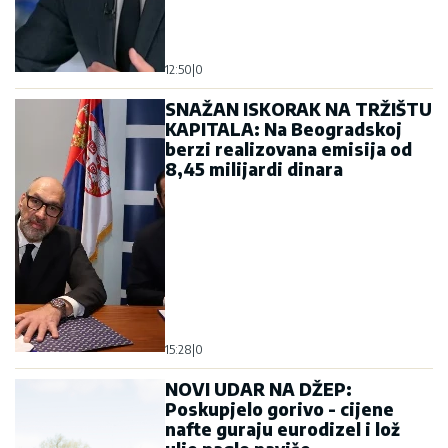
12:50
|
0
SNAŽAN ISKORAK NA TRŽIŠTU
KAPITALA: Na Beogradskoj
berzi realizovana emisija od
8,45 milijardi dinara
15:28
|
0
NOVI UDAR NA DŽEP:
Poskupjelo gorivo - cijene
nafte guraju eurodizel i lož