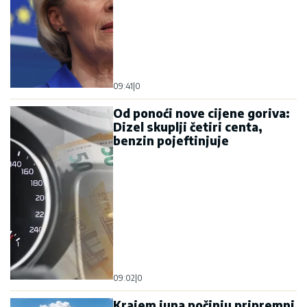
09:41
|
0
Od ponoći nove cijene goriva:
Dizel skuplji četiri centa,
benzin pojeftinjuje
09:02
|
0
Krajem juna počinju pripremni