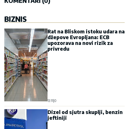
KOMENTARI (0)
BIZNIS
Rat na Bliskom istoku udara na
džepove Evropljana: ECB
upozorava na novi rizik za
privredu
13:11
|
0
Dizel od sjutra skuplji, benzin
jeftiniji