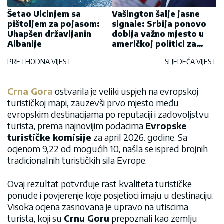
Šetao Ulcinjem sa
Vašington šalje jasne
pištoljem za pojasom:
signale: Srbija ponovo
Uhapšen državljanin
dobija važno mjesto u
Albanije
američkoj politici za
Balkan
PRETHODNA VIJEST
SLJEDEĆA VIJEST
Crna Gora
ostvarila je veliki uspjeh na evropskoj
turističkoj mapi, zauzevši prvo mjesto među
evropskim destinacijama po reputaciji i zadovoljstvu
turista, prema najnovijim podacima
Evropske
turističke komisije
za april 2026. godine. Sa
ocjenom 9,22 od mogućih 10, našla se ispred brojnih
tradicionalnih turističkih sila Evrope.
Ovaj rezultat potvrđuje rast kvaliteta turističke
ponude i povjerenje koje posjetioci imaju u destinaciju.
Visoka ocjena zasnovana je upravo na utiscima
turista, koji su
Crnu Goru
prepoznali kao zemlju