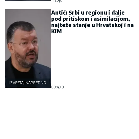
11:20
|
0
Antić: Srbi u regionu i dalje
pod pritiskom i asimilacijom,
najteže stanje u Hrvatskoj i na
KiM
IZVEŠTAJ NAPREDNOG KLUBA
09:43
|
0