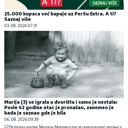
25.000 kupaca već kupuje uz PerSu Extra. A ti?
Saznaj više
03. 08. 2026 07:31
Marija (3) se igrala u dvorištu i samo je nestala:
Posle 42 godine otac je pronašao, zanemeo je
kada je saznao gde je bila
06. 08. 2026 09:39