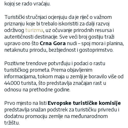
kojoj se rado vraćaju.
Turistički stručnjaci ocjenjuju da je riječ o važnom
priznanju koje bi trebalo iskoristiti za dalji razvoj
održivog
turizma
, uz očuvanje prirodnih resursa i
autentičnosti destinacije. Sve veći broj gostiju traži
upravo ono što
Crna Gora
nudi – spoj mora i planina,
netaknutu prirodu, bezbjednost i gostoprimstvo.
Pozitivne trendove potvrđuju i podaci o rastu
turističkog prometa. Prema objavljenim
informacijama, tokom maja u zemlji je boravilo više od
44.000 turista, što predstavlja značajan rast u
odnosu na prethodne godine.
Prvo mjesto na listi
Evropske turističke komisije
predstavlja snažan podstrek za turističku privredu i
dodatnu promociju zemlje na međunarodnom
tržištu.