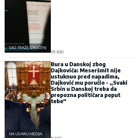
SAD TRAŽE IZRUČENJE
09:30
|
0
Bura u Danskoj zbog
Dajkovića: Meseršmit nije
ustuknuo pred napadima,
Dajković mu poručio - „Svaki
Srbin u Danskoj treba da
prepozna političara poput
tebe“
NA UDARU MEDIJA