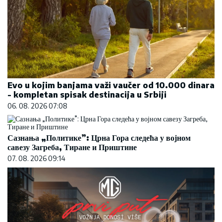
Evo u kojim banjama važi vaučer od 10.000 dinara
- kompletan spisak destinacija u Srbiji
06. 08. 2026 07:08
Сазнања „Политике”: Црна Гора следећа у војном
савезу Загреба, Тиране и Приштине
07. 08. 2026 09:14