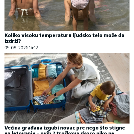
Koliko visoku temperaturu ljudsko telo može da
izdrži?
05. 08. 2026 14:12
Većina građana izgubi novac pre nego što stigne
na letovanje - ovih 7 troškova skoro niko ne