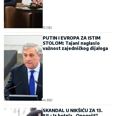
15:25
|
0
PUTIN I EVROPA ZA ISTIM
STOLOM: Tajani naglasio
važnost zajedničkog dijaloga
14:39
|
0
SKANDAL U NIKŠIĆU ZA 13.
JUL: Iz hotela „Onogošt“