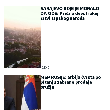
SARAJEVO KOJE JE MORALO
DA ODE: Priča o dvostrukoj
žrtvi srpskog naroda
16:10
|
0
MSP RUSIJE: Srbija čvrsta po
pitanju zabrane prodaje
oružja