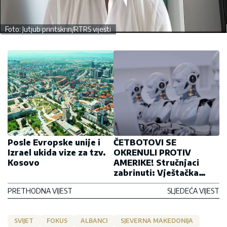
Foto: Jutjub printskrin/RTRS vijesti
Posle Evropske unije i
ČETBOTOVI SE
Izrael ukida vize za tzv.
OKRENULI PROTIV
Kosovo
AMERIKE! Stručnjaci
zabrinuti: Vještačka
inteligencija je ruska
PRETHODNA VIJEST
SLJEDEĆA VIJEST
SVIJET
FOKUS
ALBANCI
SJEVERNA MAKEDONIJA