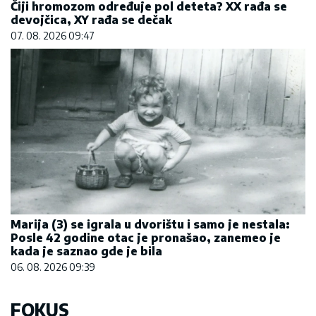
Čiji hromozom određuje pol deteta? XX rađa se
devojčica, XY rađa se dečak
07. 08. 2026 09:47
Marija (3) se igrala u dvorištu i samo je nestala:
Posle 42 godine otac je pronašao, zanemeo je
kada je saznao gde je bila
06. 08. 2026 09:39
FOKUS