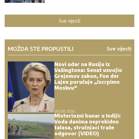
Sve vijesti
MOŽDA STE PROPUSTILI
Sve vijesti
Novi udar na Rusiju iz
Vašingtona: Senat usvojio
Grejemov zakon, Fon der
Lajen poručuje „Iscrpimo
Moskvu“
08.08.2026.
Misteriozni bunar u Indiji:
Voda danima neprekidno
talasa, stručnjaci traže
odgovor (VIDEO)