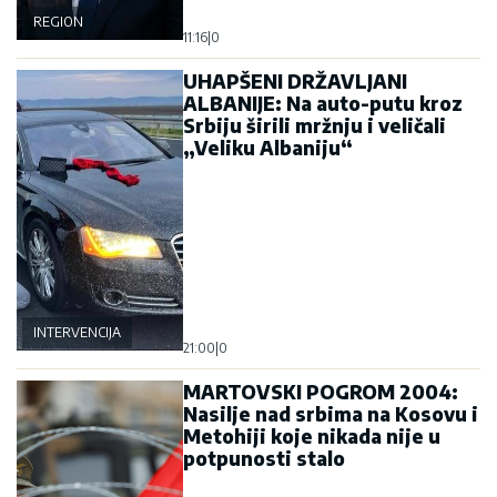
REGION
11:16
|
0
UHAPŠENI DRŽAVLJANI
ALBANIJE: Na auto-putu kroz
Srbiju širili mržnju i veličali
„Veliku Albaniju“
INTERVENCIJA
21:00
|
0
MARTOVSKI POGROM 2004:
Nasilje nad srbima na Kosovu i
Metohiji koje nikada nije u
potpunosti stalo