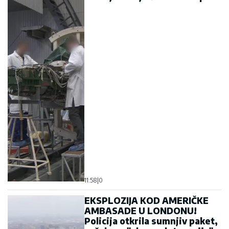
11:58
|
0
EKSPLOZIJA KOD AMERIČKE
AMBASADE U LONDONU!
Policija otkrila sumnjiv paket,