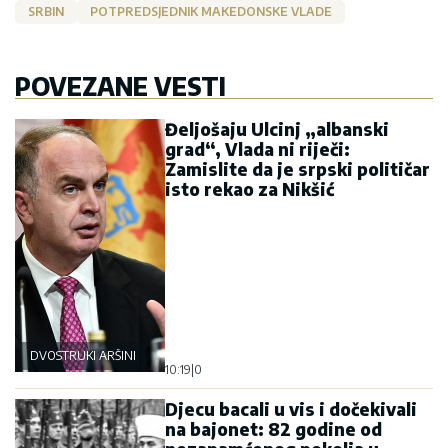
SRBIN
POTPREDSJEDNIK MAKEDONSKE VLADE
POVEZANE VESTI
Đeljošaju Ulcinj „albanski
grad“, Vlada ni riječi:
Zamislite da je srpski političar
isto rekao za Nikšić
DVOSTRUKI ARŠINI
10:19
|
0
Djecu bacali u vis i dočekivali
na bajonet: 82 godine od