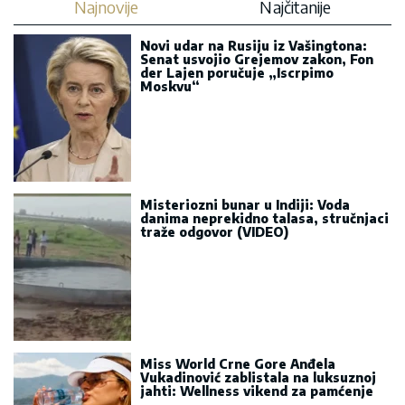
Najnovije
Najčitanije
Novi udar na Rusiju iz Vašingtona:
Senat usvojio Grejemov zakon, Fon
der Lajen poručuje „Iscrpimo
Moskvu“
Misteriozni bunar u Indiji: Voda
danima neprekidno talasa, stručnjaci
traže odgovor (VIDEO)
Miss World Crne Gore Anđela
Vukadinović zablistala na luksuznoj
jahti: Wellness vikend za pamćenje