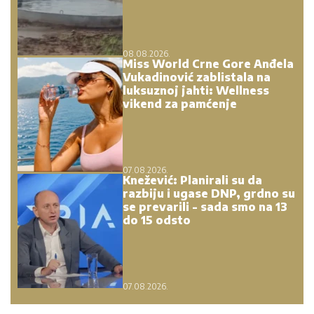
08.08.2026.
Miss World Crne Gore Anđela
Vukadinović zablistala na
luksuznoj jahti: Wellness
vikend za pamćenje
07.08.2026.
Knežević: Planirali su da
razbiju i ugase DNP, grdno su
se prevarili - sada smo na 13
do 15 odsto
07.08.2026.