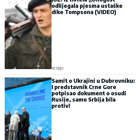
odlijegala pjesma ustaške
dike Tompsona (VIDEO)
16:56
|
0
Samit o Ukrajini u Dubrovniku:
I predstavnik Crne Gore
potpisao dokument o osudi
Rusije, samo Srbija bila
protiv!