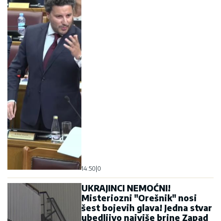
14:50
|
0
UKRAJINCI NEMOĆNI!
Misteriozni "Orešnik" nosi
šest bojevih glava! Jedna stvar
ubedljivo najviše brine Zapad