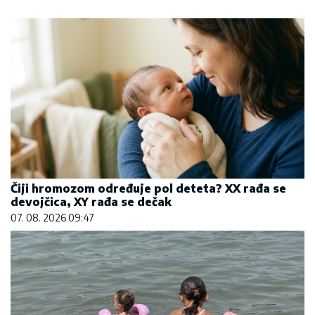
Čiji hromozom određuje pol deteta? XX rađa se
devojčica, XY rađa se dečak
07. 08. 2026 09:47