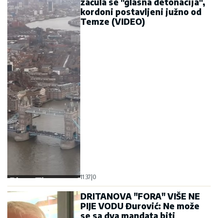
začula se "glasna detonacija",
kordoni postavljeni južno od
Temze (VIDEO)
11:37
|
0
DRITANOVA "FORA" VIŠE NE
PIJE VODU Đurović: Ne može
se sa dva mandata biti