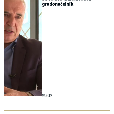
gradonačelnik
10:26
|
0