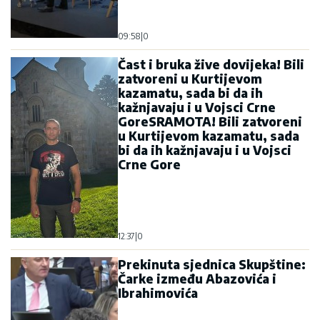
09:58
|
0
Čast i bruka žive dovijeka! Bili
zatvoreni u Kurtijevom
kazamatu, sada bi da ih
kažnjavaju i u Vojsci Crne
GoreSRAMOTA! Bili zatvoreni
u Kurtijevom kazamatu, sada
bi da ih kažnjavaju i u Vojsci
Crne Gore
12:37
|
0
Prekinuta sjednica Skupštine:
Čarke između Abazovića i
Ibrahimovića