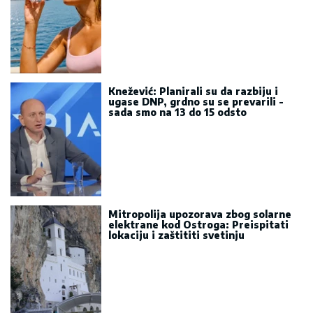
Knežević: Planirali su da razbiju i
ugase DNP, grdno su se prevarili -
sada smo na 13 do 15 odsto
Mitropolija upozorava zbog solarne
elektrane kod Ostroga: Preispitati
lokaciju i zaštititi svetinju