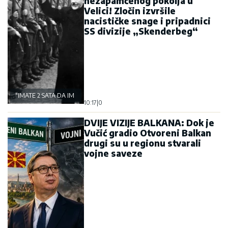
nezapamćenog pokolja u
Velici! Zločin izvršile
nacističke snage i pripadnici
SS divizije „Skenderbeg“
"IMATE 2 SATA DA IM RADITE ŠTA HOĆETE"
10:17
|
0
DVIJE VIZIJE BALKANA: Dok je
Vučić gradio Otvoreni Balkan
drugi su u regionu stvarali
vojne saveze