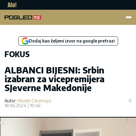
Pogled.me
Dodaj kao željeni izvor na google pretrazi
FOKUS
ALBANCI BIJESNI: Srbin
izabran za vicepremijera
SJeverne Makedonije
Autor:
Miladin Čabarkapa
0
18.06.2024.
10:46