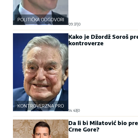
POLITIČKA ODGOVORNOST
09:37
|
0
Kako je Džordž Soroš pr
kontroverze
KONTROVERZNA PROŠLOST
14:43
|
0
Da li bi Milatović bio pr
Crne Gore?