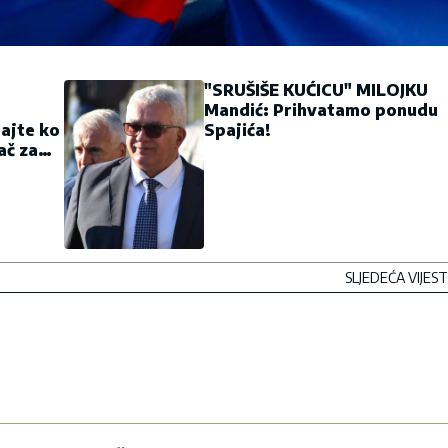
"SRUŠIŠE KUĆICU" MILOJKU
Mandić: Prihvatamo ponudu
ajte ko
Spajića!
ač za
SLJEDEĆA VIJEST