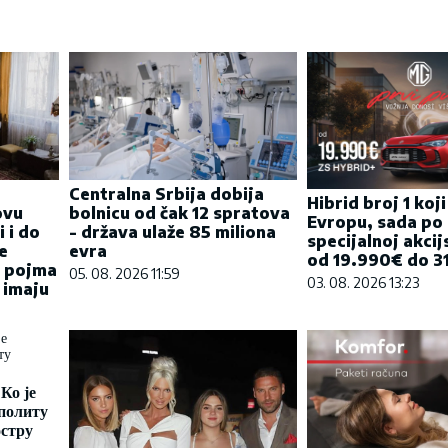
Centralna Srbija dobija
Hibrid broj 1 koj
ovu
bolnicu od čak 12 spratova
Evropu, sada po
 i do
- država ulaže 85 miliona
specijalnoj akcij
e
evra
od 19.990€ do 31
a pojma
05. 08. 2026 11:59
03. 08. 2026 13:23
 imaju
Ко је
политу
остру