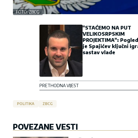
FOTO: ZBCG
"STAĆEMO NA PUT
VELIKOSRPSKIM
PROJEKTIMA": Pogled
je Spajićev ključni igr
sastav vlade
PRETHODNA VIJEST
POLITIKA
ZBCG
POVEZANE VESTI