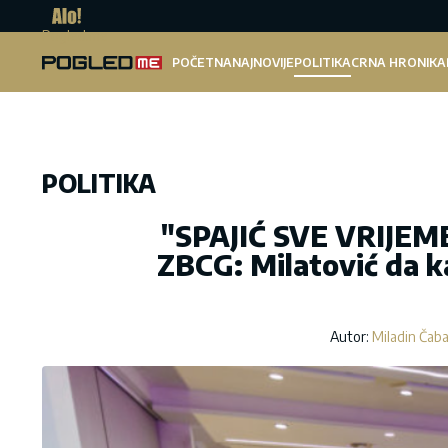
Pogled.me
POČETNA
NAJNOVIJE
POLITIKA
CRNA HRONIKA
POLITIKA
"SPAJIĆ SVE VRIJE
ZBCG: Milatović da k
Autor:
Miladin Čab