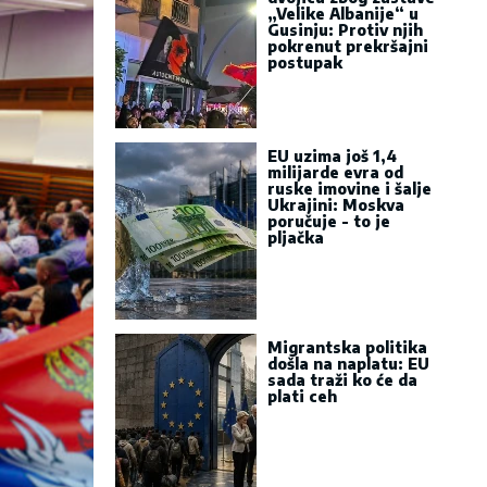
„Velike Albanije“ u
Gusinju: Protiv njih
pokrenut prekršajni
postupak
EU uzima još 1,4
milijarde evra od
ruske imovine i šalje
Ukrajini: Moskva
poručuje - to je
pljačka
Migrantska politika
došla na naplatu: EU
sada traži ko će da
plati ceh