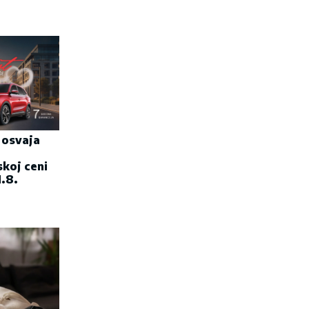
i osvaja
skoj ceni
.8.