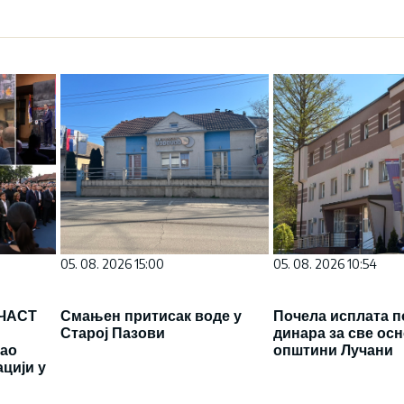
05. 08. 2026 15:00
05. 08. 2026 10:54
ЧАСТ
Смањен притисак воде у
Почела исплата по
Старој Пазови
динара за све осн
вао
општини Лучани
цији у