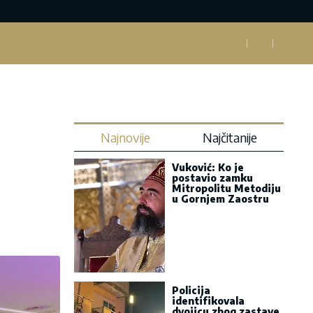
Najnovije
Najčitanije
Vuković: Ko je
postavio zamku
Mitropolitu Metodiju
u Gornjem Zaostru
Policija
identifikovala
dvojicu zbog zastave