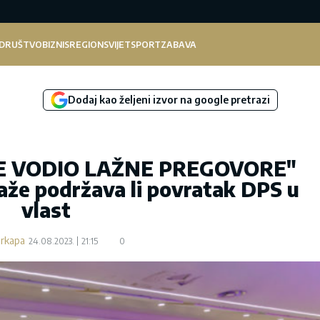
DRUŠTVO
BIZNIS
REGION
SVIJET
SPORT
ZABAVA
Dodaj kao željeni izvor na google pretrazi
ME VODIO LAŽNE PREGOVORE"
aže podržava li povratak DPS u
vlast
arkapa
24.08.2023.
21:15
0