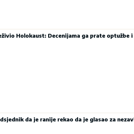
eživio Holokaust: Decenijama ga prate optužbe i
edsjednik da je ranije rekao da je glasao za neza