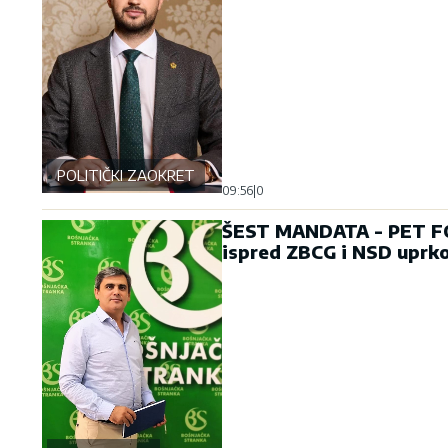
POLITIČKI ZAOKRET
09:56
|
0
ŠEST MANDATA - PET FOT
ispred ZBCG i NSD uprko