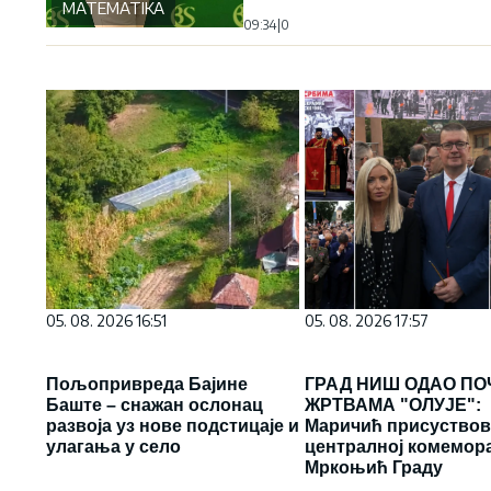
MATEMATIKA
09:34
|
0
05. 08. 2026 16:51
05. 08. 2026 17:57
Пољопривреда Бајине
ГРАД НИШ ОДАО ПО
Баште – снажан ослонац
ЖРТВАМА "ОЛУЈЕ":
развоја уз нове подстицаје и
Маричић присуство
улагања у село
централној комемора
Мркоњић Граду