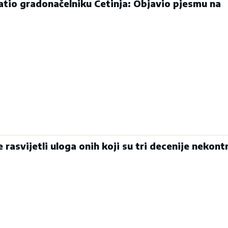
atio gradonačelniku Cetinja: Objavio pjesmu na
 rasvijetli uloga onih koji su tri decenije nekont