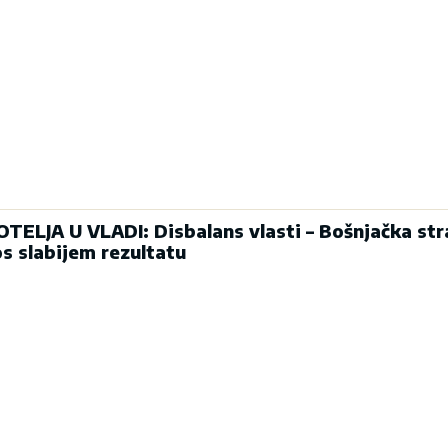
ELJA U VLADI: Disbalans vlasti – Bošnjačka st
s slabijem rezultatu