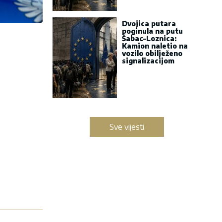
Dvojica putara
poginula na putu
Šabac–Loznica:
Kamion naletio na
vozilo obilježeno
signalizacijom
Sve vijesti