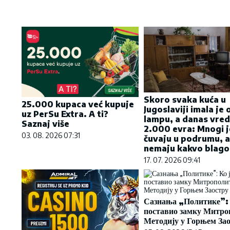
Skoro svaka kuća u
25.000 kupaca već kupuje
Jugoslaviji imala je 
uz PerSu Extra. A ti?
lampu, a danas vredi
Saznaj više
2.000 evra: Mnogi j
03. 08. 2026 07:31
čuvaju u podrumu, 
nemaju kakvo blago
17. 07. 2026 09:41
Сазнања „Политике”: 
поставио замку Митро
Методију у Горњем За