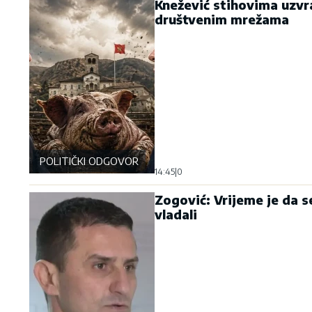
Knežević stihovima uzvr
društvenim mrežama
POLITIČKI ODGOVOR
14:45
|
0
Zogović: Vrijeme je da se
vladali