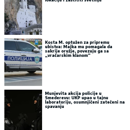
Kosta M. optužen za pripremu
ubistva: Majka mu pomagala da
sakrije oružje, povezuju ga sa
„vračarskim klanom“
Munjevita akcija policije u
Smederevu: UKP upao u tajnu
laboratoriju, osumnjičeni zatečeni na
spavanju