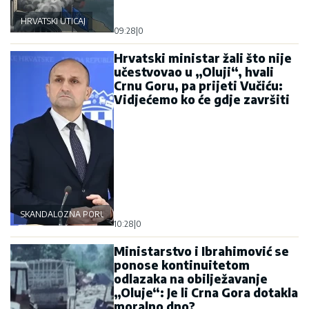
HRVATSKI UTICAJ
09:28
|
0
Hrvatski ministar žali što nije
učestvovao u „Oluji“, hvali
Crnu Goru, pa prijeti Vučiću:
Vidjećemo ko će gdje završiti
SKANDALOZNA PORUKA
10:28
|
0
Ministarstvo i Ibrahimović se
ponose kontinuitetom
odlazaka na obilježavanje
„Oluje“: Je li Crna Gora dotakla
moralno dno?