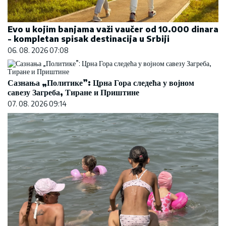
Evo u kojim banjama važi vaučer od 10.000 dinara
- kompletan spisak destinacija u Srbiji
06. 08. 2026 07:08
Сазнања „Политике”: Црна Гора следећа у војном
савезу Загреба, Тиране и Приштине
07. 08. 2026 09:14