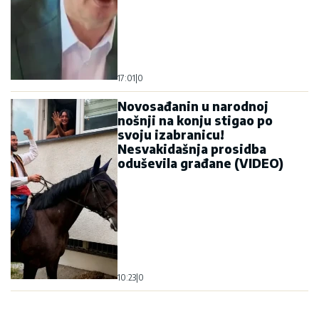
17:01
|
0
Novosađanin u narodnoj
nošnji na konju stigao po
svoju izabranicu!
Nesvakidašnja prosidba
oduševila građane (VIDEO)
10:23
|
0