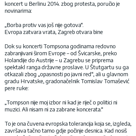
koncert u Berlinu 2014. zbog protesta, poručio je
novinarima:
„Borba protiv vas još nije gotova“.
Evropa zatvara vrata, Zagreb otvara bine
Dok su koncerti Tompsona godinama redovno
zabranjivani širom Evrope – od Švicarske, preko
Holandije do Austrije – u Zagrebu se priprema
spektakl ranga državne proslave. U Štutgartu su ga
otkazali zbog „opasnosti po javni red“, ali u glavnom
gradu Hrvatske, gradonačelnik Tomislav Tomašević
pere ruke:
„Tompson nije moj izbor ni kad je riječ o politici ni
muzici. Ali nisam ni za zabrane koncerata.“
To je ona čuvena evropska tolerancija koja se, izgleda,
završava tačno tamo gdje počinje desnica. Kad nosiš