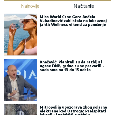
Najnovije
Najčitanije
Miss World Crne Gore Anđela
Vukadinović zablistala na luksuznoj
jahti: Wellness vikend za pamćenje
Knežević: Planirali su da razbiju i
ugase DNP, grdno su se prevarili -
sada smo na 13 do 15 odsto
Mitropolija upozorava zbog solarne
elektrane kod Ostroga: Preispitati
lokaciju i zaštititi svetinju