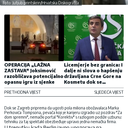
Foto: Jutjub printskrin/Hrvatska Diskografija
OPERACIJA „LAŽNA
Licemjerje bez granica: I
ZASTAVA“ Joksimović
dalje ni slova o hapšenju
razobličava potencijalno
državljana Crne Gore na
opasnu igru iz sjenke
Kosmetu dok se
privođenje Marunovića
PRETHODNA VIJEST
SLJEDEĆA VIJEST
„oštro osuđuje
Dok se Zagreb priprema da ugosti pola miliona obožavalaca Marka
Perkovića Tompsona, pevača koji je karijeru izgradio uz pozdrav "Za
dom spremni", nemački portal "Korektiv" s razlogom podiže uzbunu:
tehniku za taj spektakl obezbeđuje upravo jedna nemačka firma.
U trenutku kada Berlin javno upozorava na