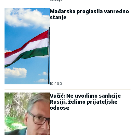
Mađarska proglasila vanredno
stanje
10:46
|
0
Vučić: Ne uvodimo sankcije
Rusiji, želimo prijateljske
odnose