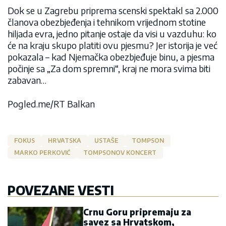
Dok se u Zagrebu priprema scenski spektakl sa 2.000
članova obezbjeđenja i tehnikom vrijednom stotine
hiljada evra, jedno pitanje ostaje da visi u vazduhu: ko
će na kraju skupo platiti ovu pjesmu? Jer istorija je već
pokazala – kad Njemačka obezbjeđuje binu, a pjesma
počinje sa „Za dom spremni“, kraj ne mora svima biti
zabavan…
Pogled.me/RT Balkan
FOKUS
HRVATSKA
USTAŠE
TOMPSON
MARKO PERKOVIĆ
TOMPSONOV KONCERT
POVEZANE VESTI
Crnu Goru pripremaju za
savez sa Hrvatskom,