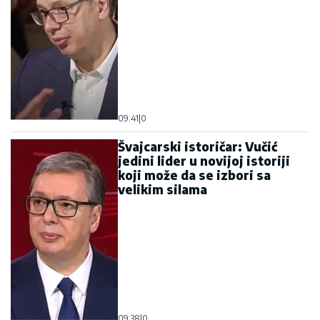
09:41
|
0
Švajcarski istoričar: Vučić
jedini lider u novijoj istoriji
koji može da se izbori sa
velikim silama
09:38
|
0