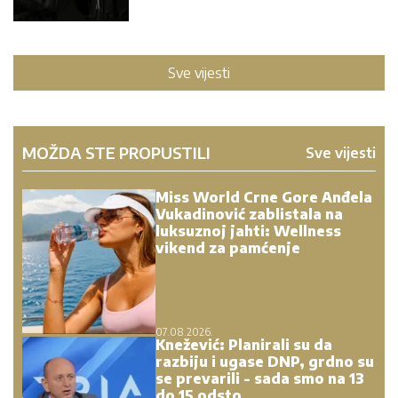
Sve vijesti
MOŽDA STE PROPUSTILI
Sve vijesti
Miss World Crne Gore Anđela
Vukadinović zablistala na
luksuznoj jahti: Wellness
vikend za pamćenje
07.08.2026.
Knežević: Planirali su da
razbiju i ugase DNP, grdno su
se prevarili - sada smo na 13
do 15 odsto