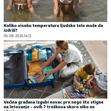
Koliko visoku temperaturu ljudsko telo može da
izdrži?
05. 08. 2026 14:12
Većina građana izgubi novac pre nego što stigne
na letovanje - ovih 7 troškova skoro niko ne