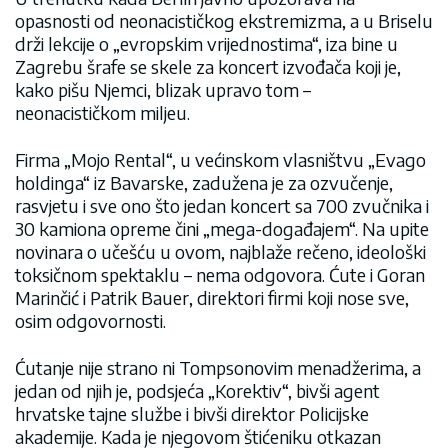
opasnosti od neonacističkog ekstremizma, a u Briselu
drži lekcije o „evropskim vrijednostima“, iza bine u
Zagrebu šrafe se skele za koncert izvođača koji je,
kako pišu Njemci, blizak upravo tom –
neonacističkom miljeu.
Firma „Mojo Rental“, u većinskom vlasništvu „Evago
holdinga“ iz Bavarske, zadužena je za ozvučenje,
rasvjetu i sve ono što jedan koncert sa 700 zvučnika i
30 kamiona opreme čini „mega-događajem“. Na upite
novinara o učešću u ovom, najblaže rečeno, ideološki
toksičnom spektaklu – nema odgovora. Ćute i Goran
Marinčić i Patrik Bauer, direktori firmi koji nose sve,
osim odgovornosti.
Ćutanje nije strano ni Tompsonovim menadžerima, a
jedan od njih je, podsjeća „Korektiv“, bivši agent
hrvatske tajne službe i bivši direktor Policijske
akademije. Kada je njegovom štićeniku otkazan