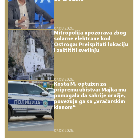
07.08.2026.
Mitropolija upozorava zbog
solarne elektrane kod
Ostroga: Preispitati lokaciju
i zaštititi svetinju
07.08.2026.
Kosta M. optužen za
pripremu ubistva: Majka mu
pomagala da sakrije oružje,
povezuju ga sa „vračarskim
klanom“
07.08.2026.