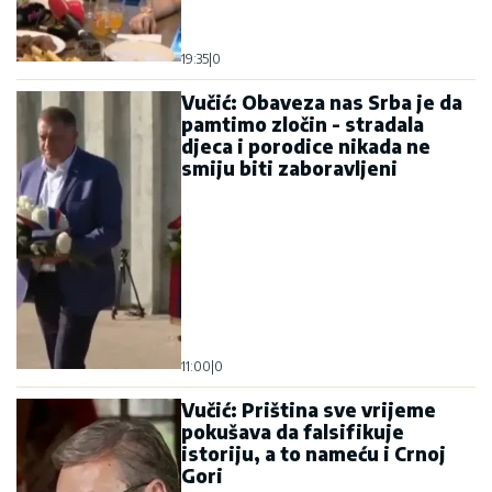
19:35
|
0
Vučić: Obaveza nas Srba je da
pamtimo zločin - stradala
djeca i porodice nikada ne
smiju biti zaboravljeni
11:00
|
0
Vučić: Priština sve vrijeme
pokušava da falsifikuje
istoriju, a to nameću i Crnoj
Gori