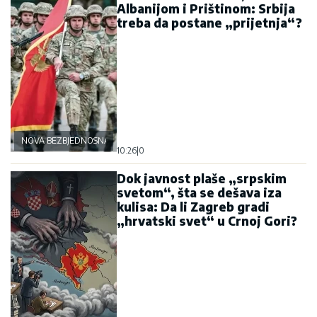
Albanijom i Prištinom: Srbija
treba da postane „prijetnja“?
NOVA BEZBJEDNOSNA OSOVINA
10:26
|
0
Dok javnost plaše „srpskim
svetom“, šta se dešava iza
kulisa: Da li Zagreb gradi
„hrvatski svet“ u Crnoj Gori?