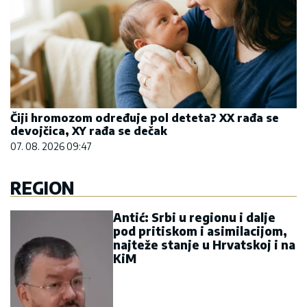
Čiji hromozom određuje pol deteta? XX rađa se
devojčica, XY rađa se dečak
07. 08. 2026 09:47
REGION
Antić: Srbi u regionu i dalje
pod pritiskom i asimilacijom,
najteže stanje u Hrvatskoj i na
KiM