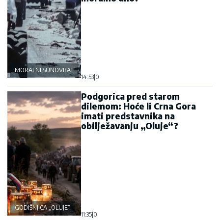
MORALNI SUNOVRAT
14:53
|
0
Podgorica pred starom
dilemom: Hoće li Crna Gora
imati predstavnika na
obilježavanju „Oluje“?
GODIŠNJICA „OLUJE“
11:35
|
0