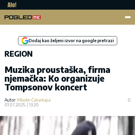
Pogled.me
Dodaj kao željeni izvor na google pretrazi
REGION
Muzika proustaška, firma
njemačka: Ko organizuje
Tompsonov koncert
Autor:
Miladin Čabarkapa
0
01.07.2025.
13:20