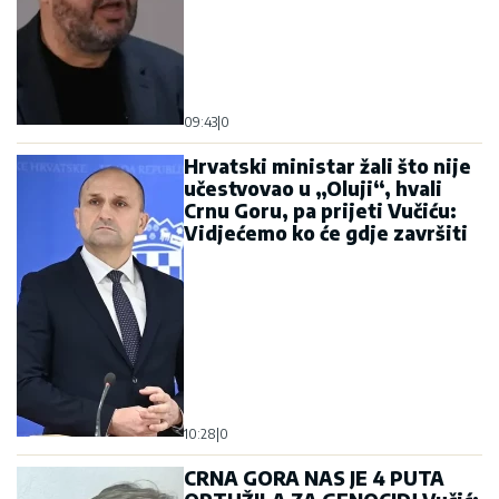
09:43
|
0
Hrvatski ministar žali što nije
učestvovao u „Oluji“, hvali
Crnu Goru, pa prijeti Vučiću:
Vidjećemo ko će gdje završiti
10:28
|
0
CRNA GORA NAS JE 4 PUTA