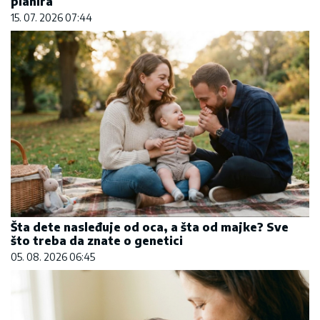
planira
15. 07. 2026 07:44
Šta dete nasleđuje od oca, a šta od majke? Sve
što treba da znate o genetici
05. 08. 2026 06:45