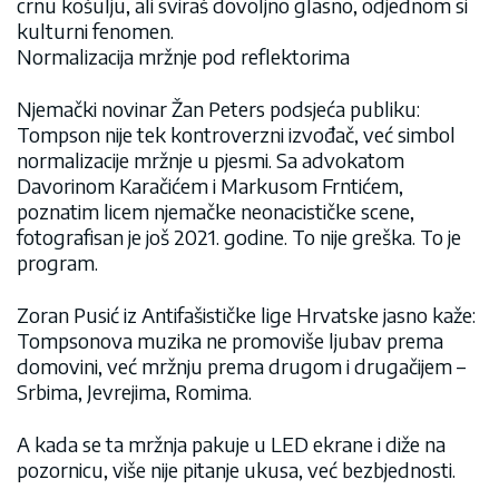
crnu košulju, ali sviraš dovoljno glasno, odjednom si
kulturni fenomen.
Normalizacija mržnje pod reflektorima
Njemački novinar Žan Peters podsjeća publiku:
Tompson nije tek kontroverzni izvođač, već simbol
normalizacije mržnje u pjesmi. Sa advokatom
Davorinom Karačićem i Markusom Frntićem,
poznatim licem njemačke neonacističke scene,
fotografisan je još 2021. godine. To nije greška. To je
program.
Zoran Pusić iz Antifašističke lige Hrvatske jasno kaže:
Tompsonova muzika ne promoviše ljubav prema
domovini, već mržnju prema drugom i drugačijem –
Srbima, Jevrejima, Romima.
A kada se ta mržnja pakuje u LED ekrane i diže na
pozornicu, više nije pitanje ukusa, već bezbjednosti.