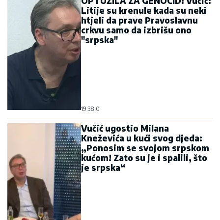
OPTUŽILA ZA GENOCID! Vučić:
Litije su krenule kada su neki
htjeli da prave Pravoslavnu
crkvu samo da izbrišu ono
"srpska"
19:38
|
0
Vučić ugostio Milana
Kneževića u kući svog djeda:
„Ponosim se svojom srpskom
kućom! Zato su je i spalili, što
je srpska“