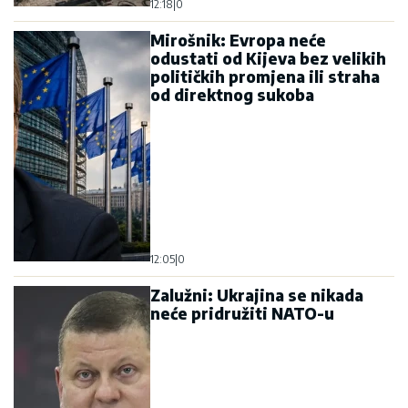
12:18
|
0
Mirošnik: Evropa neće
odustati od Kijeva bez velikih
političkih promjena ili straha
od direktnog sukoba
12:05
|
0
Zalužni: Ukrajina se nikada
neće pridružiti NATO-u