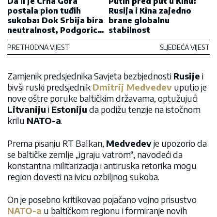
Da li je Crna Gora
Putin pred put u Kinu:
postala pion tuđih
Rusija i Kina zajedno
sukoba: Dok Srbija bira
brane globalnu
neutralnost, Podgorica
stabilnost
slijepo prati NATO
PRETHODNA VIJEST
SLJEDEĆA VIJEST
politiku
Zamjenik predsjednika Savjeta bezbjednosti
Rusije
i
bivši ruski predsjednik
Dmitrij Medvedev
uputio je
nove oštre poruke baltičkim državama, optužujući
Litvaniju
i
Estoniju
da podižu tenzije na istočnom
krilu
NATO-a
.
Prema pisanju RT Balkan,
Medvedev
je upozorio da
se baltičke zemlje „igraju vatrom“, navodeći da
konstantna militarizacija i antiruska retorika mogu
region dovesti na ivicu ozbiljnog sukoba.
On je posebno kritikovao pojačano vojno prisustvo
NATO-a
u baltičkom regionu i formiranje novih