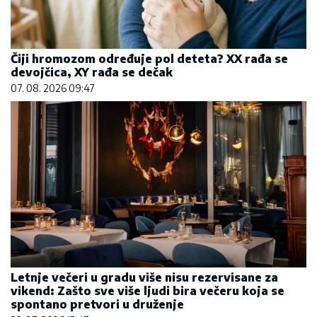
Čiji hromozom određuje pol deteta? XX rađa se
devojčica, XY rađa se dečak
07. 08. 2026 09:47
Letnje večeri u gradu više nisu rezervisane za
vikend: Zašto sve više ljudi bira večeru koja se
spontano pretvori u druženje