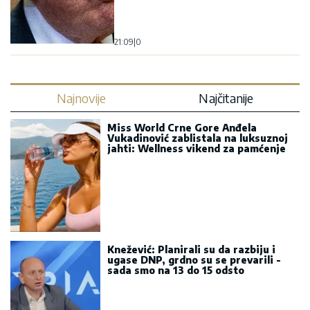
21:09
|
0
Najnovije
Najčitanije
Miss World Crne Gore Anđela
Vukadinović zablistala na luksuznoj
jahti: Wellness vikend za pamćenje
Knežević: Planirali su da razbiju i
ugase DNP, grdno su se prevarili -
sada smo na 13 do 15 odsto