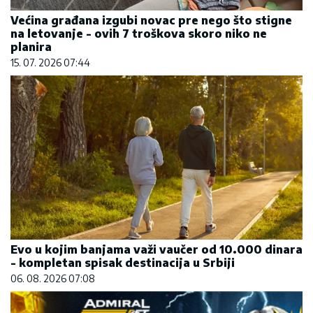
Većina građana izgubi novac pre nego što stigne
na letovanje - ovih 7 troškova skoro niko ne
planira
15. 07. 2026 07:44
Evo u kojim banjama važi vaučer od 10.000 dinara
- kompletan spisak destinacija u Srbiji
06. 08. 2026 07:08