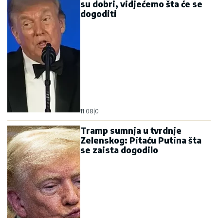
su dobri, vidjećemo šta će se
dogoditi
11:08
|
0
Tramp sumnja u tvrdnje
Zelenskog: Pitaću Putina šta
se zaista dogodilo