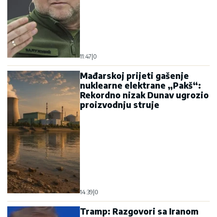
11:47
|
0
Mađarskoj prijeti gašenje
nuklearne elektrane „Pakš“:
Rekordno nizak Dunav ugrozio
proizvodnju struje
14:39
|
0
Tramp: Razgovori sa Iranom