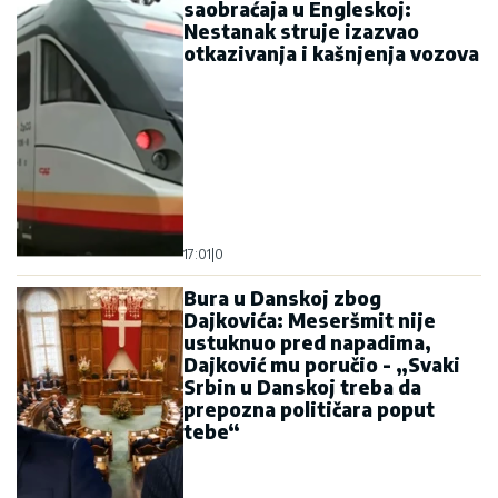
saobraćaja u Engleskoj:
Nestanak struje izazvao
otkazivanja i kašnjenja vozova
17:01
|
0
Bura u Danskoj zbog
Dajkovića: Meseršmit nije
ustuknuo pred napadima,
Dajković mu poručio - „Svaki
Srbin u Danskoj treba da
prepozna političara poput
tebe“