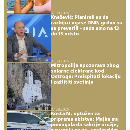
07.08.2026.
Knežević: Planirali su da
razbiju i ugase DNP, grdno su
se prevarili - sada smo na 13
do 15 odsto
07.08.2026.
Mitropolija upozorava zbog
solarne elektrane kod
Ostroga: Preispitati lokaciju
i zaštititi svetinju
07.08.2026.
Kosta M. optužen za
pripremu ubistva: Majka mu
pomagala da sakrije oružje,