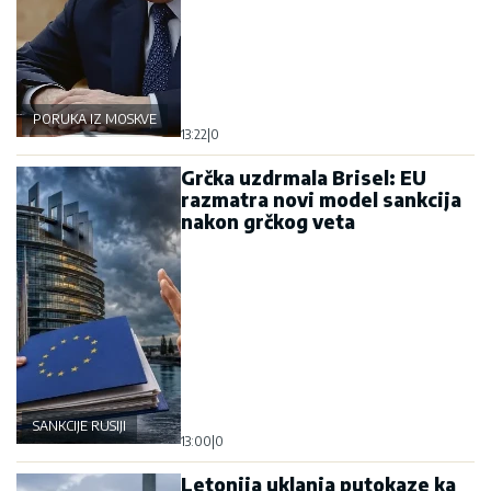
PORUKA IZ MOSKVE
13:22
|
0
Grčka uzdrmala Brisel: EU
razmatra novi model sankcija
nakon grčkog veta
SANKCIJE RUSIJI
13:00
|
0
Letonija uklanja putokaze ka