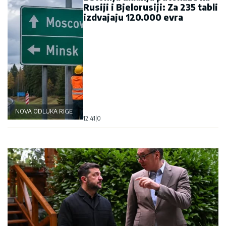
Rusiji i Bjelorusiji: Za 235 tabli
izdvajaju 120.000 evra
NOVA ODLUKA RIGE
12:41
|
0