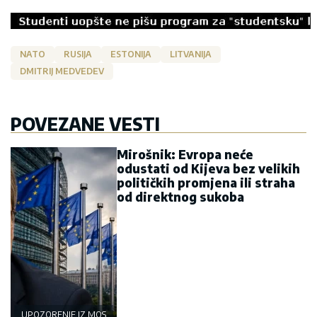
NATO
RUSIJA
ESTONIJA
LITVANIJA
DMITRIJ MEDVEDEV
POVEZANE VESTI
Mirošnik: Evropa neće
odustati od Kijeva bez velikih
političkih promjena ili straha
od direktnog sukoba
UPOZORENJE IZ MOSKVE