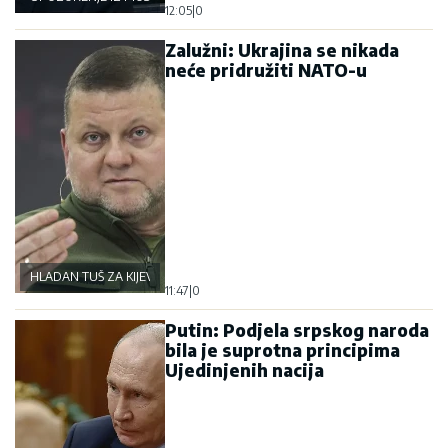
12:05
|
0
Zalužni: Ukrajina se nikada
neće pridružiti NATO-u
HLADAN TUŠ ZA KIJEV
11:47
|
0
Putin: Podjela srpskog naroda
bila je suprotna principima
Ujedinjenih nacija