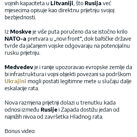
vojnih kapaciteta u
Litvaniji
, što
Rusija
već
mjesecima opisuje kao direktnu prijetnju svojoj
bezbjednosti.
Iz
Moskve
je više puta poručeno da se istočno krilo
NATO-a
pretvara u „novi front“, dok baltičke države
tvrde da jačanjem vojske odgovaraju na potencijalnu
rusku prijetnju.
Medvedev
je i ranije upozoravao evropske zemlje da
bi infrastruktura i vojni objekti povezani sa podrškom
Ukrajini
mogli postati legitimne mete u slučaju dalje
eskalacije rata.
Nova razmjena prijetnji dolazi u trenutku kada
odnosi između
Rusije
i Zapada dostižu jedan od
najnižih nivoa od završetka Hladnog rata.
Bonus video: