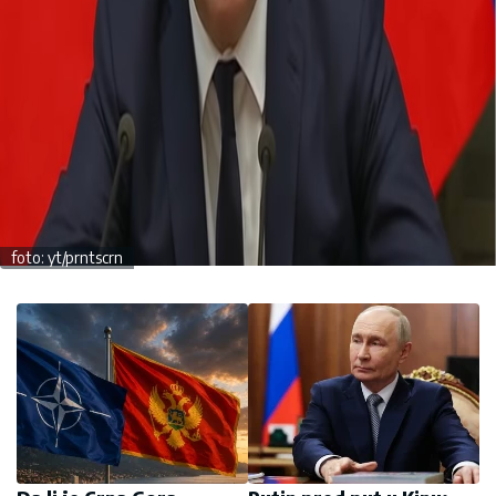
foto: yt/prntscrn