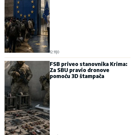
12:11
|
0
FSB priveo stanovnika Krima:
Za SBU pravio dronove
pomoću 3D štampača