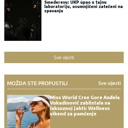
Smederevu: UKP upao u tajnu
laboratoriju, osumnjičeni zatečeni na
spavanju
Sve vijesti
MOŽDA STE PROPUSTILI
Sve vijesti
Miss World Crne Gore Anđela
Vukadinović zablistala na
luksuznoj jahti: Wellness
vikend za pamćenje