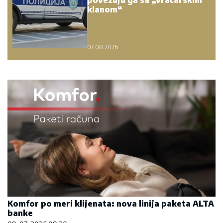
povezuju ga sa „vračarskim
klanom“
07.08.2026.
Komfor po meri klijenata: nova linija paketa ALTA
banke