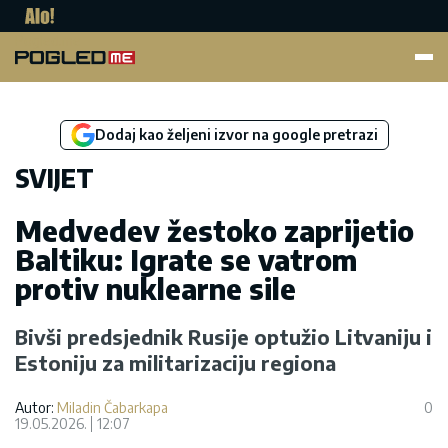
Pogled.me
Dodaj kao željeni izvor na google pretrazi
SVIJET
Medvedev žestoko zaprijetio
Baltiku: Igrate se vatrom
protiv nuklearne sile
Bivši predsjednik Rusije optužio Litvaniju i
Estoniju za militarizaciju regiona
Autor:
Miladin Čabarkapa
0
19.05.2026.
12:07