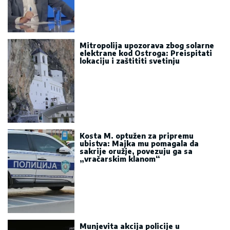
Mitropolija upozorava zbog solarne
elektrane kod Ostroga: Preispitati
lokaciju i zaštititi svetinju
Kosta M. optužen za pripremu
ubistva: Majka mu pomagala da
sakrije oružje, povezuju ga sa
„vračarskim klanom“
Munjevita akcija policije u