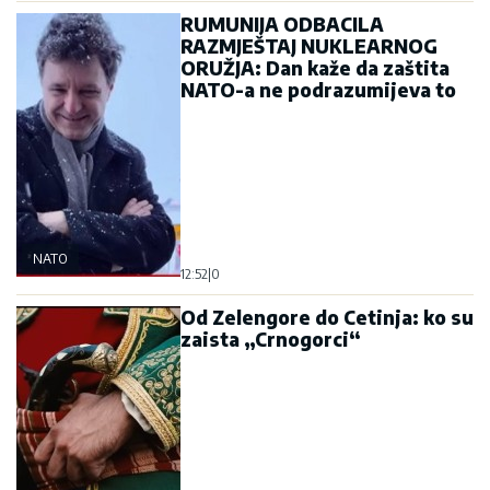
RUMUNIJA ODBACILA
RAZMJEŠTAJ NUKLEARNOG
ORUŽJA: Dan kaže da zaštita
NATO-a ne podrazumijeva to
NATO
12:52
|
0
Od Zelengore do Cetinja: ko su
zaista „Crnogorci“