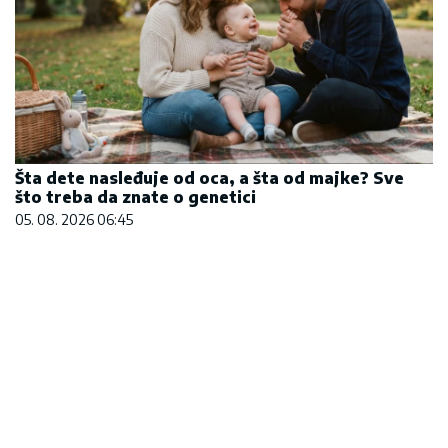
Šta dete nasleđuje od oca, a šta od majke? Sve
što treba da znate o genetici
05. 08. 2026 06:45
Većina građana izgubi novac pre nego što stigne
na letovanje - ovih 7 troškova skoro niko ne
planira
15. 07. 2026 07:44