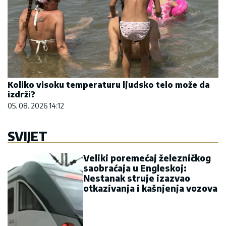
Nestanak struje izazvao
otkazivanja i kašnjenja vozova
17:01
|
0
Bura u Danskoj zbog
Dajkovića: Meseršmit nije
ustuknuo pred napadima,
Dajković mu poručio - „Svaki
Srbin u Danskoj treba da
prepozna političara poput
tebe“