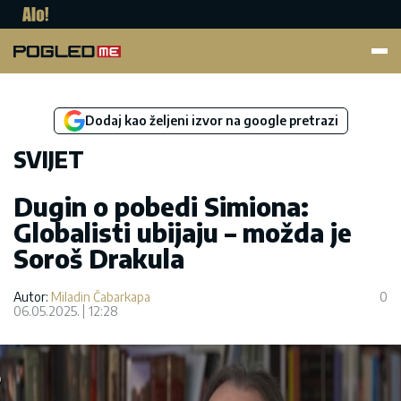
Pogled.me
Dodaj kao željeni izvor na google pretrazi
SVIJET
Dugin o pobedi Simiona:
Globalisti ubijaju – možda je
Soroš Drakula
Autor:
Miladin Čabarkapa
0
06.05.2025.
12:28