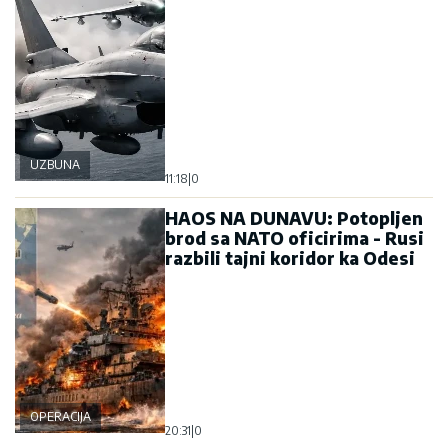
UZBUNA
11:18
|
0
HAOS NA DUNAVU: Potopljen
brod sa NATO oficirima - Rusi
razbili tajni koridor ka Odesi
OPERACIJA
20:31
|
0