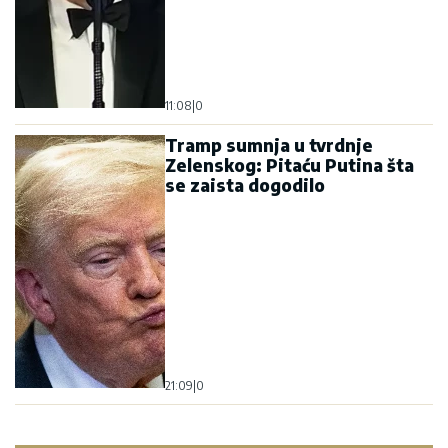
21:09
|
0
Najnovije
Najčitanije
Veliki poremećaj železničkog
saobraćaja u Engleskoj: Nestanak
struje izazvao otkazivanja i
kašnjenja vozova
Medojević pita: Da li će Sinod ćutke
preći preko možda najvećeg skandala
vladike Grigorija?