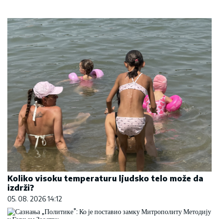
Koliko visoku temperaturu ljudsko telo može da
izdrži?
05. 08. 2026 14:12
Сазнања „Политике”: Ко је поставио замку
Митрополиту Методију у Горњем Заостру
05. 08. 2026 15:45
Komfor po meri klijenata: nova linija paketa ALTA