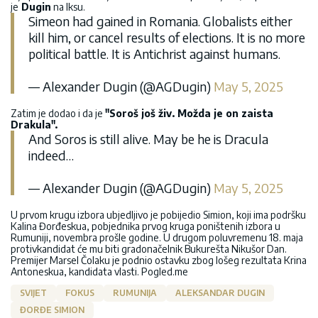
je
Dugin
na Iksu.
Simeon had gained in Romania. Globalists either
kill him, or cancel results of elections. It is no more
political battle. It is Antichrist against humans.
— Alexander Dugin (@AGDugin)
May 5, 2025
Zatim je dodao i da je
"Soroš još živ. Možda je on zaista
Drakula".
And Soros is still alive. May be he is Dracula
indeed…
— Alexander Dugin (@AGDugin)
May 5, 2025
U prvom krugu izbora ubjedljivo je pobijedio Simion, koji ima podršku
Kalina Đorđeskua, pobjednika prvog kruga poništenih izbora u
Rumuniji, novembra prošle godine. U drugom poluvremenu 18. maja
protivkandidat će mu biti gradonačelnik Bukurešta Nikušor Dan.
Premijer Marsel Čolaku je podnio ostavku zbog lošeg rezultata Krina
Antoneskua, kandidata vlasti. Pogled.me
SVIJET
FOKUS
RUMUNIJA
ALEKSANDAR DUGIN
ĐORĐE SIMION