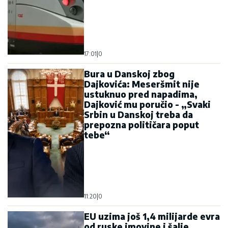
11:20
|
0
EU uzima još 1,4 milijarde evra
od ruske imovine i šalje
Ukrajini: Moskva poručuje - to
je pljačka
12:25
|
0
Migrantska politika došla na
naplatu: EU sada traži ko će da
plati ceh