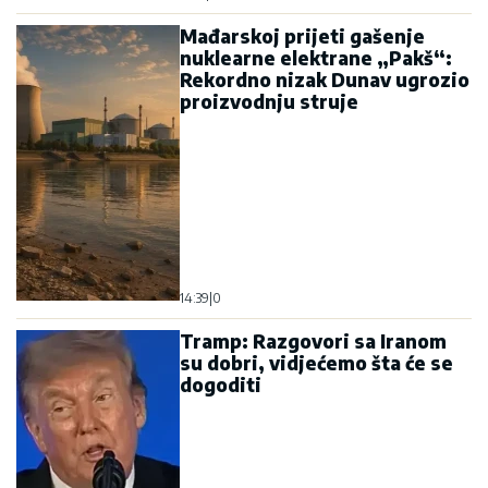
dogoditi
11:08
|
0
Tramp sumnja u tvrdnje
Zelenskog: Pitaću Putina šta
se zaista dogodilo