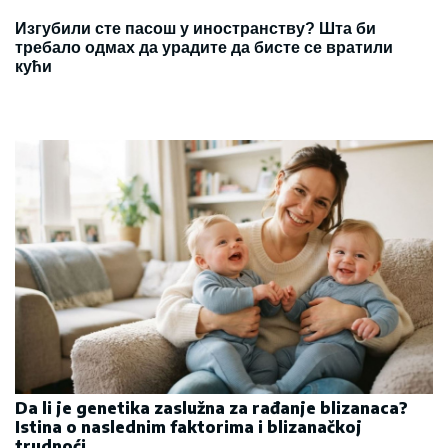
Изгубили сте пасош у иностранству? Шта би
требало одмах да урадите да бисте се вратили
кући
Da li je genetika zaslužna za rađanje blizanaca?
Istina o naslednim faktorima i blizanačkoj
trudnoći