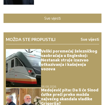
06.08.2026.
Medojević pita: Da li će Sinod
ćutke preći preko možda
najvećeg skandala vladike
Grigorija?
06.08.2026.
Bura u Danskoj zbog
Dajkovića: Meseršmit nije
ustuknuo pred napadima,
Dajković mu poručio - „Svaki
Srbin u Danskoj treba da
prepozna političara poput
tebe“
06.08.2026.
Eparhija budimljansko-
nikšićka: Vučić jasno
prepoznao pokušaj
razbijanja jedinstva SPC u