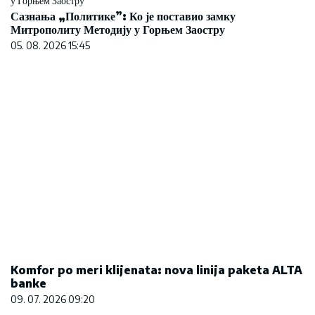
banke
09. 07. 2026 09:20
Letnje večeri u gradu više nisu rezervisane za
vikend: Zašto sve više ljudi bira večeru koja se
spontano pretvori u druženje
23. 07. 2026 12:47