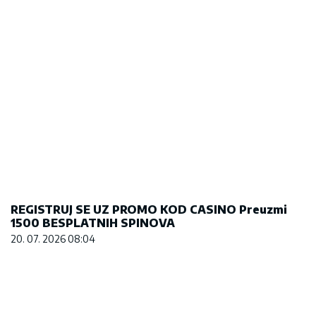
REGISTRUJ SE UZ PROMO KOD CASINO Preuzmi
1500 BESPLATNIH SPINOVA
20. 07. 2026 08:04
Marija (3) se igrala u dvorištu i samo je nestala:
Posle 42 godine otac je pronašao, zanemeo je
kada je saznao gde je bila
06. 08. 2026 09:39