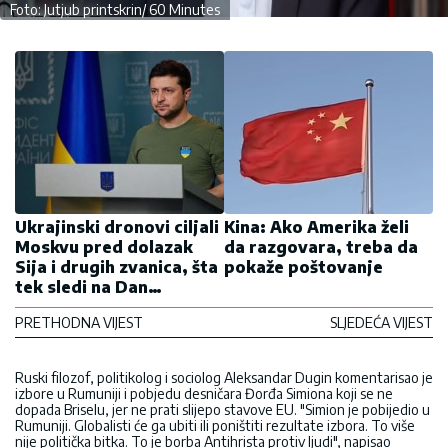
Foto: Jutjub printskrin/ 60 Minutes
Ukrajinski dronovi ciljali
Kina: Ako Amerika želi
Moskvu pred dolazak
da razgovara, treba da
Sija i drugih zvanica, šta
pokaže poštovanje
tek sledi na Dan
pobede? Zelenski rešen
PRETHODNA VIJEST
SLJEDEĆA VIJEST
da spreči paradu
Ruski filozof, politikolog i sociolog Aleksandar Dugin komentarisao je
izbore u Rumuniji i pobjedu desničara Đorđa Simiona koji se ne
dopada Briselu, jer ne prati slijepo stavove EU. "Simion je pobijedio u
Rumuniji. Globalisti će ga ubiti ili poništiti rezultate izbora. To više
nije politička bitka. To je borba Antihrista protiv ljudi", napisao