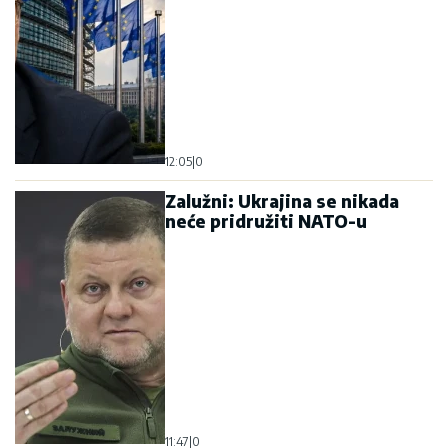
11:47
|
0
Mađarskoj prijeti gašenje
nuklearne elektrane „Pakš“:
Rekordno nizak Dunav ugrozio
proizvodnju struje
14:39
|
0
Tramp: Razgovori sa Iranom
su dobri, vidjećemo šta će se