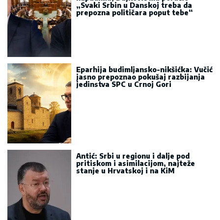
stanje u Hrvatskoj i na KiM
Sve vijesti
MOŽDA STE PROPUSTILI
Sve vijesti
Veliki poremećaj železničkog
saobraćaja u Engleskoj:
Nestanak struje izazvao
otkazivanja i kašnjenja
vozova