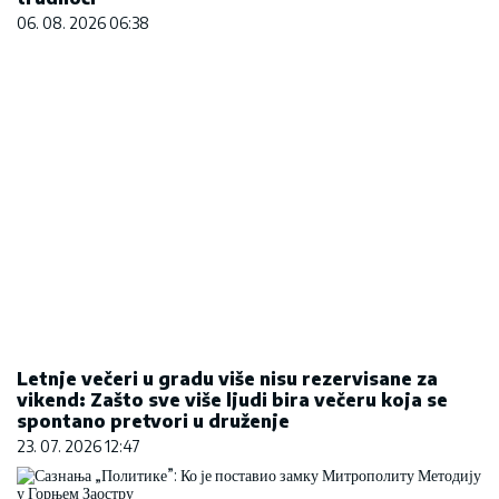
06. 08. 2026 06:38
Letnje večeri u gradu više nisu rezervisane za
vikend: Zašto sve više ljudi bira večeru koja se
spontano pretvori u druženje
23. 07. 2026 12:47
Сазнања „Политике”: Ко је поставио замку
Митрополиту Методију у Горњем Заостру