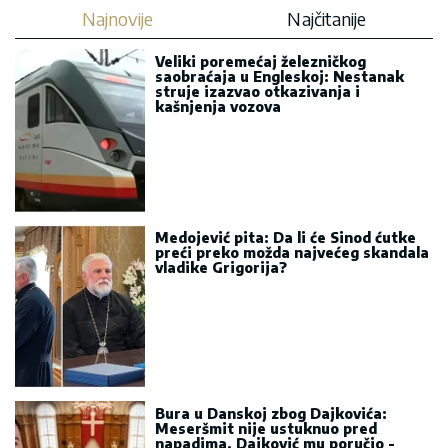
Bura u Danskoj zbog Dajkovića:
Meseršmit nije ustuknuo pred
napadima, Dajković mu poručio -
„Svaki Srbin u Danskoj treba da
prepozna političara poput tebe“
Eparhija budimljansko-nikšićka: Vučić
jasno prepoznao pokušaj razbijanja
jedinstva SPC u Crnoj Gori
Antić: Srbi u regionu i dalje pod
pritiskom i asimilacijom, najteže