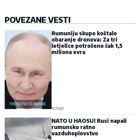
POVEZANE VESTI
Rumuniju skupo koštalo
obaranje dronova: Za tri
letjelice potrošeno čak 1,5
miliona evra
TROŠKOVI ODBRANE
13:04
|
0
NATO U HAOSU! Rusi napali
rumunsko ratno
vazduhoplovstvo