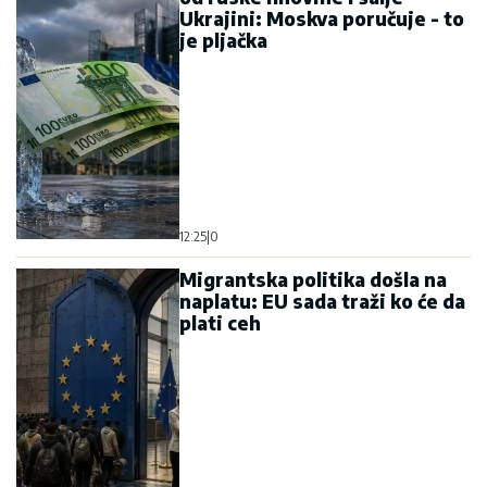
12:11
|
0
FSB priveo stanovnika Krima:
Za SBU pravio dronove
pomoću 3D štampača
12:18
|
0