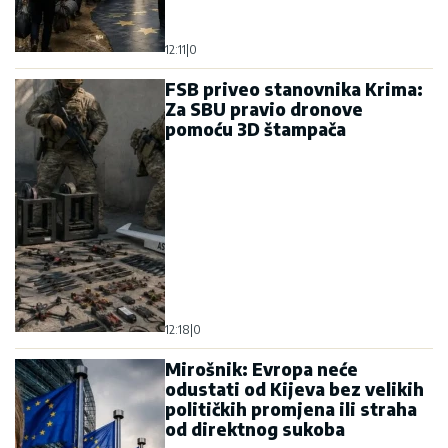
Mirošnik: Evropa neće
odustati od Kijeva bez velikih
političkih promjena ili straha
od direktnog sukoba
12:05
|
0
Zalužni: Ukrajina se nikada
neće pridružiti NATO-u