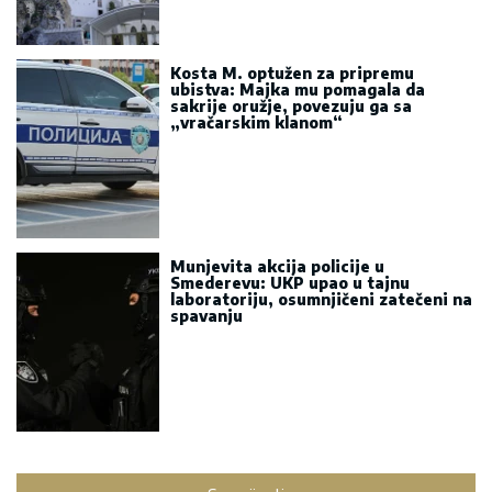
Kosta M. optužen za pripremu
ubistva: Majka mu pomagala da
sakrije oružje, povezuju ga sa
„vračarskim klanom“
Munjevita akcija policije u
Smederevu: UKP upao u tajnu
laboratoriju, osumnjičeni zatečeni na
spavanju