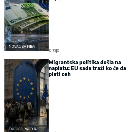
NOVAC ZA KIJEV
12:25
|
0
Migrantska politika došla na
naplatu: EU sada traži ko će da
plati ceh
EVROPA PRED RAČUNOM