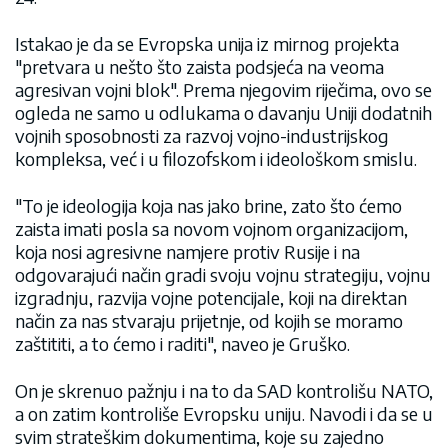
Istakao je da se Evropska unija iz mirnog projekta
"pretvara u nešto što zaista podsjeća na veoma
agresivan vojni blok". Prema njegovim riječima, ovo se
ogleda ne samo u odlukama o davanju Uniji dodatnih
vojnih sposobnosti za razvoj vojno-industrijskog
kompleksa, već i u filozofskom i ideološkom smislu.
"To je ideologija koja nas jako brine, zato što ćemo
zaista imati posla sa novom vojnom organizacijom,
koja nosi agresivne namjere protiv Rusije i na
odgovarajući način gradi svoju vojnu strategiju, vojnu
izgradnju, razvija vojne potencijale, koji na direktan
način za nas stvaraju prijetnje, od kojih se moramo
zaštititi, a to ćemo i raditi", naveo je Gruško.
On je skrenuo pažnju i na to da SAD kontrolišu NATO,
a on zatim kontroliše Evropsku uniju. Navodi i da se u
svim strateškim dokumentima, koje su zajedno