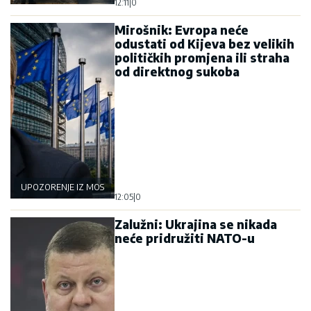
12:11
|
0
Mirošnik: Evropa neće
odustati od Kijeva bez velikih
političkih promjena ili straha
od direktnog sukoba
UPOZORENJE IZ MOSKVE
12:05
|
0
Zalužni: Ukrajina se nikada
neće pridružiti NATO-u