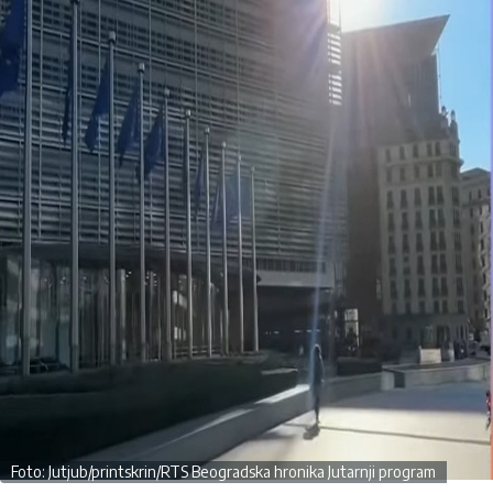
Foto: Jutjub/printskrin/RTS Beogradska hronika Jutarnji program