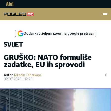
Pogled.me
Dodaj kao željeni izvor na google pretrazi
SVIJET
GRUŠKO: NATO formuliše
zadatke, EU ih sprovodi
Autor:
Miladin Čabarkapa
0
02.07.2025.
12:23