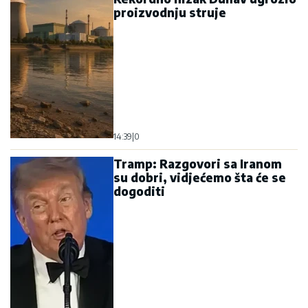
proizvodnju struje
14:39
|
0
Tramp: Razgovori sa Iranom
su dobri, vidjećemo šta će se
dogoditi