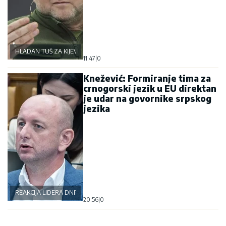
HLADAN TUŠ ZA KIJEV
11:47
|
0
Knežević: Formiranje tima za
crnogorski jezik u EU direktan
je udar na govornike srpskog
jezika
REAKCIJA LIDERA DNP-A
20:56
|
0