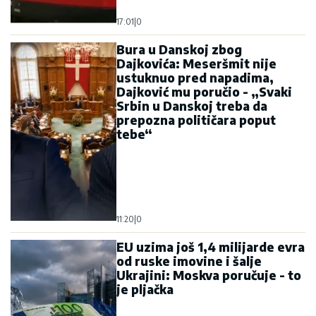
17:01
|
0
Bura u Danskoj zbog
Dajkovića: Meseršmit nije
ustuknuo pred napadima,
Dajković mu poručio - „Svaki
Srbin u Danskoj treba da
prepozna političara poput
tebe“
11:20
|
0
EU uzima još 1,4 milijarde evra
od ruske imovine i šalje
Ukrajini: Moskva poručuje - to
je pljačka