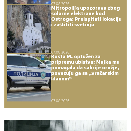
07.08.2026.
Mitropolija upozorava zbog
solarne elektrane kod
Ostroga: Preispitati lokaciju
i zaštititi svetinju
07.08.2026.
Kosta M. optužen za
pripremu ubistva: Majka mu
pomagala da sakrije oružje,
povezuju ga sa „vračarskim
klanom“
07.08.2026.