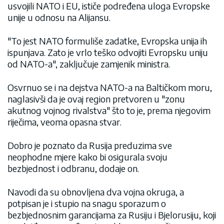
usvojili NATO i EU, ističe podređena uloga Evropske
unije u odnosu na Alijansu.
"To jest NATO formuliše zadatke, Evropska unija ih
ispunjava. Zato je vrlo teško odvojiti Evropsku uniju
od NATO-a", zaključuje zamjenik ministra.
Osvrnuo se i na dejstva NATO-a na Baltičkom moru,
naglasivši da je ovaj region pretvoren u "zonu
akutnog vojnog rivalstva" što to je, prema njegovim
riječima, veoma opasna stvar.
Dobro je poznato da Rusija preduzima sve
neophodne mjere kako bi osigurala svoju
bezbjednost i odbranu, dodaje on.
Navodi da su obnovljena dva vojna okruga, a
potpisan je i stupio na snagu sporazum o
bezbjednosnim garancijama za Rusiju i Bjelorusiju, koji