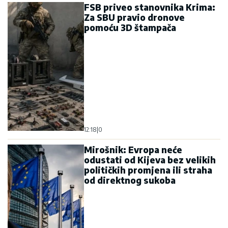
FSB priveo stanovnika Krima:
Za SBU pravio dronove
pomoću 3D štampača
12:18
|
0
Mirošnik: Evropa neće
odustati od Kijeva bez velikih
političkih promjena ili straha
od direktnog sukoba