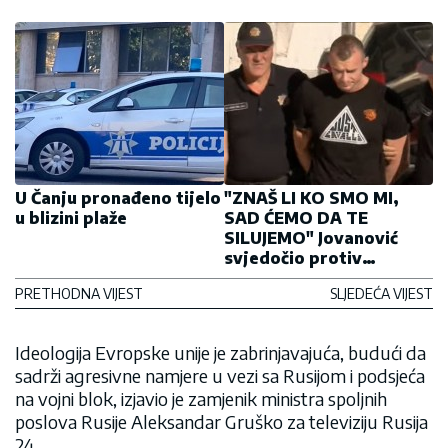
U Čanju pronađeno tijelo
"ZNAŠ LI KO SMO MI,
u blizini plaže
SAD ĆEMO DA TE
SILUJEMO" Jovanović
svjedočio protiv
„prljavog policajca“
PRETHODNA VIJEST
SLJEDEĆA VIJEST
Ideologija Evropske unije je zabrinjavajuća, budući da
sadrži agresivne namjere u vezi sa Rusijom i podsjeća
na vojni blok, izjavio je zamjenik ministra spoljnih
poslova Rusije Aleksandar Gruško za televiziju Rusija
24.