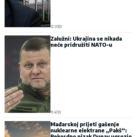
12:05
|
0
Zalužni: Ukrajina se nikada
neće pridružiti NATO-u
11:47
|
0
Mađarskoj prijeti gašenje
nuklearne elektrane „Pakš“:
Rekordno nizak Dunav ugrozio