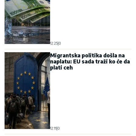
12:25
|
0
Migrantska politika došla na
naplatu: EU sada traži ko će da
plati ceh
12:11
|
0