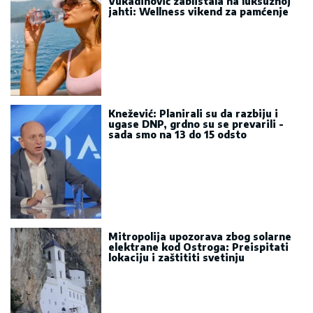
Vukadinović zablistala na luksuznoj
jahti: Wellness vikend za pamćenje
Knežević: Planirali su da razbiju i
ugase DNP, grdno su se prevarili -
sada smo na 13 do 15 odsto
Mitropolija upozorava zbog solarne
elektrane kod Ostroga: Preispitati
lokaciju i zaštititi svetinju