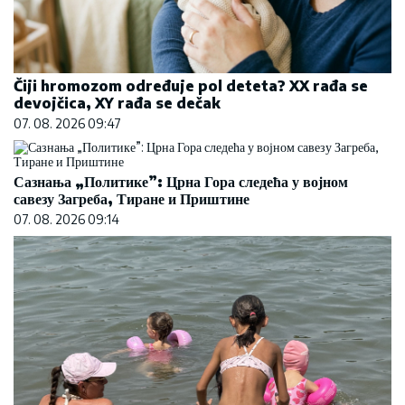
Čiji hromozom određuje pol deteta? XX rađa se
devojčica, XY rađa se dečak
07. 08. 2026 09:47
Сазнања „Политике”: Црна Гора следећа у војном
савезу Загреба, Тиране и Приштине
07. 08. 2026 09:14