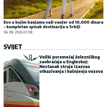
Evo u kojim banjama važi vaučer od 10.000 dinara
- kompletan spisak destinacija u Srbiji
06. 08. 2026 07:08
SVIJET
Veliki poremećaj železničkog
saobraćaja u Engleskoj:
Nestanak struje izazvao
otkazivanja i kašnjenja vozova