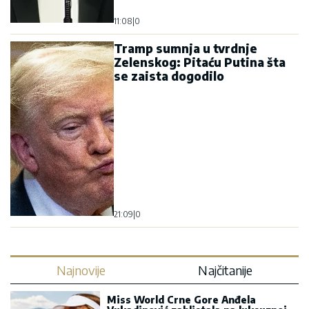
11:08
|
0
Tramp sumnja u tvrdnje
Zelenskog: Pitaću Putina šta
se zaista dogodilo
21:09
|
0
Najnovije
Najčitanije
Miss World Crne Gore Anđela