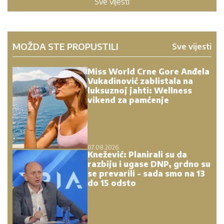
Sve vijesti
MOŽDA STE PROPUSTILI
Sve vijesti
Miss World Crne Gore Anđela
Vukadinović zablistala na
luksuznoj jahti: Wellness
vikend za pamćenje
07.08.2026.
Knežević: Planirali su da
razbiju i ugase DNP, grdno su
se prevarili - sada smo na 13
do 15 odsto