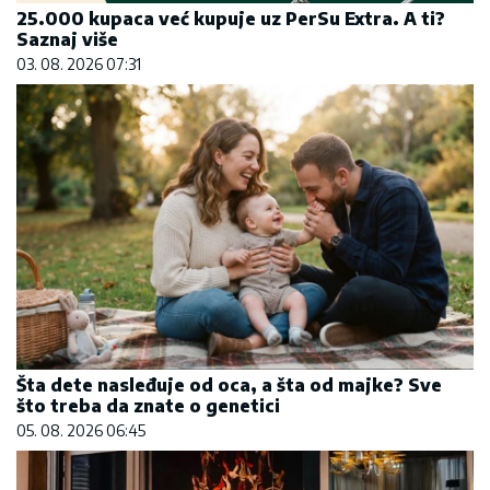
25.000 kupaca već kupuje uz PerSu Extra. A ti?
Saznaj više
03. 08. 2026 07:31
Šta dete nasleđuje od oca, a šta od majke? Sve
što treba da znate o genetici
05. 08. 2026 06:45