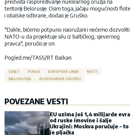
predviđa raspoređivanje nuklearnog oružja na
teritoriji Belorusije. Osim toga, jačaju mogućnosti flote
i obalske odbrane, dodao je Gruško.
"Dakle, bićemo potpuno naoružani i nećemo dozvoliti
NATO-u da projektuje silu iz baltičkog, sjevernog
pravca", poručio je on.
Pogled.me/TASS/RT Balkan
SVIJET
FOKUS
EVROPSKA UNIJA
NATO
BJELORUSIJA
ALEKSANDAR GRUŠKO
POVEZANE VESTI
EU uzima još 1,4 milijarde evra
od ruske imovine i šalje
Ukrajini: Moskva poručuje - to
je pljačka