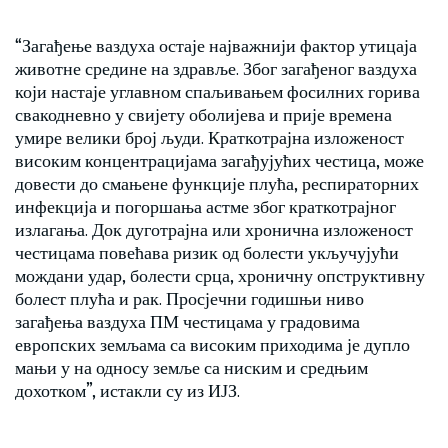
“Загађење ваздуха остаје најважнији фактор утицаја
животне средине на здравље. Због загађеног ваздуха
који настаје углавном спаљивањем фосилних горива
свакодневно у свијету оболијева и прије времена
умире велики број људи. Краткотрајна изложеност
високим концентрацијама загађујућих честица, може
довести до смањене функције плућа, респираторних
инфекција и погоршања астме због краткотрајног
излагања. Док дуготрајна или хронична изложеност
честицама повећава ризик од болести укључујући
мождани удар, болести срца, хроничну опструктивну
болест плућа и рак. Просјечни годишњи ниво
загађења ваздуха ПМ честицама у градовима
европских земљама са високим приходима је дупло
мањи у на односу земље са ниским и средњим
дохотком”, истакли су из ИЈЗ.