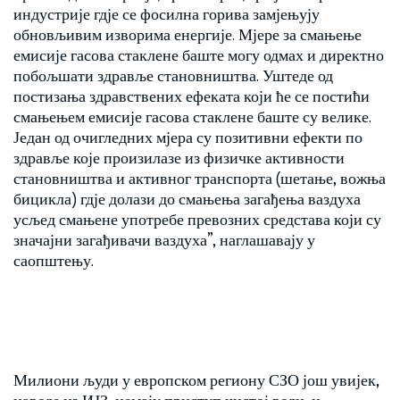
индустрије гдје се фосилна горива замјењују
обновљивим изворима енергије. Мјере за смањење
емисије гасова стаклене баште могу одмах и директно
побољшати здравље становништва. Уштеде од
постизања здравствених ефеката који ће се постићи
смањењем емисије гасова стаклене баште су велике.
Један од очигледних мјера су позитивни ефекти по
здравље које произилазе из физичке активности
становништва и активног транспорта (шетање, вожња
бицикла) гдје долази до смањења загађења ваздуха
усљед смањене употребе превозних средстава који су
значајни загађивачи ваздуха”, наглашавају у
саопштењу.
Милиони људи у европском региону СЗО још увијек,
наводе из ИЈЗ, немају приступ чистој води, и