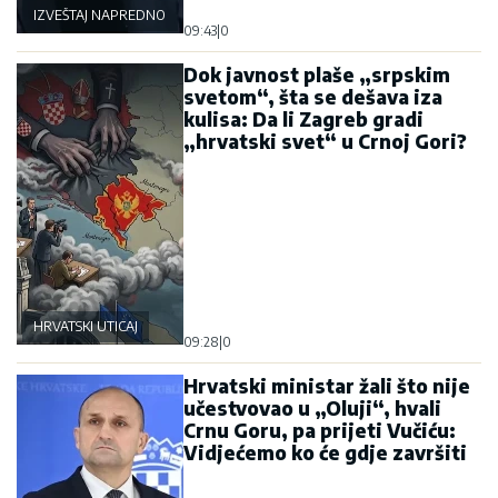
IZVEŠTAJ NAPREDNOG KLUBA
09:43
|
0
Dok javnost plaše „srpskim
svetom“, šta se dešava iza
kulisa: Da li Zagreb gradi
„hrvatski svet“ u Crnoj Gori?
HRVATSKI UTICAJ
09:28
|
0
Hrvatski ministar žali što nije
učestvovao u „Oluji“, hvali
Crnu Goru, pa prijeti Vučiću:
Vidjećemo ko će gdje završiti