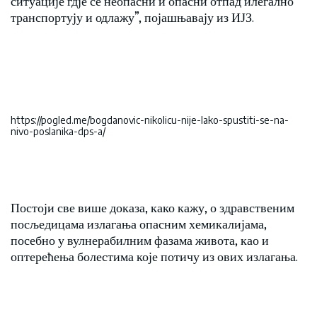
ситуације гдје се неопасни и опасни отпад илегално
транспортују и одлажу”, појашњавају из ИЈЗ.
https://pogled.me/bogdanovic-nikolicu-nije-lako-spustiti-se-na-
nivo-poslanika-dps-a/
Постоји све више доказа, како кажу, о здравственим
посљедицама излагања опасним хемикалијама,
посебно у вулнерабилним фазама живота, као и
оптерећења болестима које потичу из ових излагања.