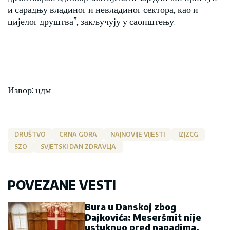
и сарадњу владиног и невладиног сектора, као и
цијелог друштва”, закључују у саопштењу.
Извор: цдм
DRUŠTVO
CRNA GORA
NAJNOVIJE VIJESTI
IZJZCG
SZO
SVJETSKI DAN ZDRAVLJA
POVEZANE VESTI
Bura u Danskoj zbog
Dajkovića: Meseršmit nije
ustuknuo pred napadima,