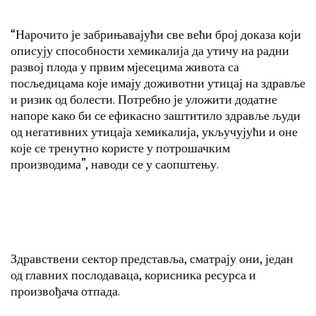
“Нарочито је забрињавајући све већи број доказа који
описују способности хемикалија да утичу на радни
развој плода у првим мјесецима живота са
посљедицама које имају доживотни утицај на здравље
и ризик од болести. Потребно је уложити додатне
напоре како би се ефикасно заштитило здравље људи
од негативних утицаја хемикалија, укључујући и оне
које се тренутно користе у потрошачким
производима”, наводи се у саопштењу.
Здравствени сектор представља, сматрају они, један
од главних послодаваца, корисника ресурса и
произвођача отпада.