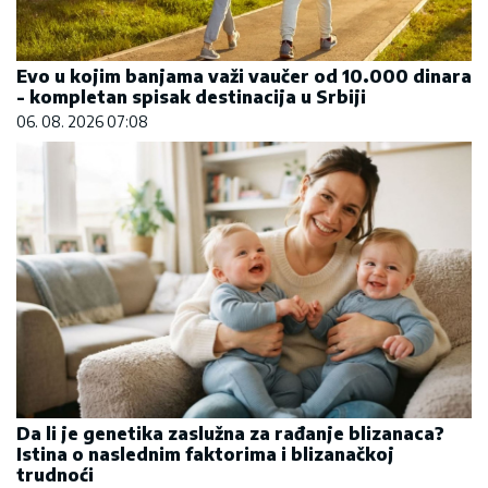
Evo u kojim banjama važi vaučer od 10.000 dinara
- kompletan spisak destinacija u Srbiji
06. 08. 2026 07:08
Da li je genetika zaslužna za rađanje blizanaca?
Istina o naslednim faktorima i blizanačkoj
trudnoći