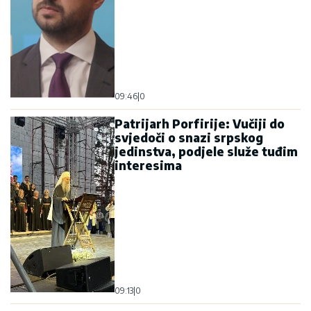
09:46
|
0
Patrijarh Porfirije: Vučiji do
svjedoči o snazi srpskog
jedinstva, podjele služe tuđim
interesima
09:13
|
0