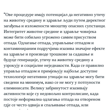
“Ове процедуре имају потенцијал да негативно утичу
на животну средину и здравље људи путем директног
загађења и изложености мноштву опасних супстанци.
Интегритет животне средине и здравље човијека
може бити озбиљно угрожено самим присуством
отпада. Одлагање отпада, управљање отпадом и
контаминираним подручјима изазива значајне ефекте
на здравље и производе трошкове за садашње и
будуц́е генерације, утичу на животну средину а
узрокују и социјалне неједнакости. Када се правилно
управља отпадом и примјењују најбоље доступне
технологије негативни утицаји на здравље могу бити
сведени на минимум, иако се не могу у потпуности
елиминисати. Велику забринутост изазивају
активности које су недовољно контролисане, када
постоје неформална одлагања отпада на отвореном
гдје се често одвија и спаљивање отпада, или