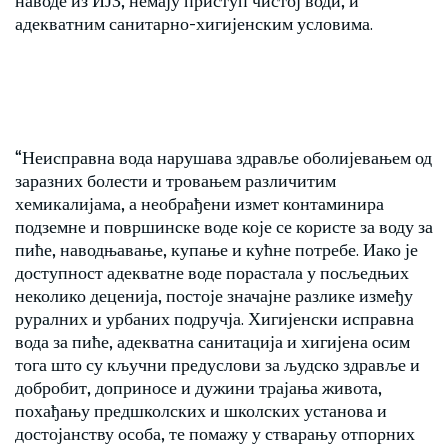
адекватним санитарно-хигијенским условима.
“Неисправна вода нарушава здравље оболијевањем од
заразних болести и тровањем различитим
хемикалијама, а необрађени измет контаминира
подземне и површинске воде које се користе за воду за
пиће, наводњавање, купање и кућне потребе. Иако је
доступност адекватне воде порастала у посљедњих
неколико деценија, постоје значајне разлике између
руралних и урбаних подручја. Хигијенски исправна
вода за пиће, адекватна санитација и хигијена осим
тога што су кључни предуслови за људско здравље и
добробит, доприносе и дужини трајања живота,
похађању предшколских и школских установа и
достојанству особа, те помажу у стварању отпорних