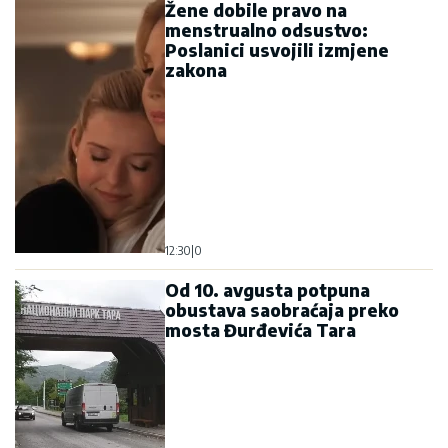
Žene dobile pravo na
menstrualno odsustvo:
Poslanici usvojili izmjene
zakona
12:30
|
0
Od 10. avgusta potpuna
obustava saobraćaja preko
mosta Đurđevića Tara