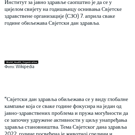
Институт за јавно здравље саопштио је да се у
цијелом свијету на годишњицу оснивања Свјетске
здравствене организације (СЗО) 7. априла сваке
године обиљежава Свјетски дан здравља.
Фото: Wikipedia
“Свјетски дан здравља обиљежава се у виду глобалне
кампање која се сваке године фокусира на један од
јавно-здравствених проблема и пружа могућности да
се започну удружене активности у циљу унапређања
здравља становништва. Тема Свјетског дана здравља
2022. године посвећена је животној средини и