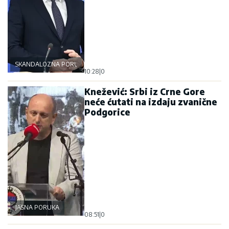
SKANDALOZNA PORUKA
10:28
|
0
Knežević: Srbi iz Crne Gore
neće ćutati na izdaju zvanične
Podgorice
JASNA PORUKA
08:51
|
0