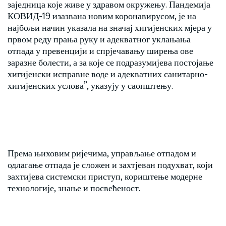
заједница које живе у здравом окружењу. Пандемија
КОВИД-19 изазвана новим коронавирусом, је на
најбољи начин указала на значај хигијенских мјера у
првом реду прања руку и адекватног уклањања
отпада у превенцији и спрјечавању ширења ове
заразне болести, а за које се подразумијева постојање
хигијенски исправне воде и адекватних санитарно-
хигијенских услова”, указују у саопштењу.
Према њиховим ријечима, управљање отпадом и
одлагање отпада је сложен и захтјеван подухват, који
захтијева системски приступ, кориштење модерне
технологије, знање и посвећеност.