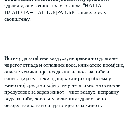
здрављу, ове године под слоганом, “НАША
ПЛАНЕТА – НАШЕ ЗДРАВЉЕ””, навели су у
саопштењу.
Истичу да загађење ваздуха, неправилно одлагање
чврстог отпада и отпадних вода, климатске промјене,
опасне хемикалије, неадекватна вода за пиће и
санитација су “неки од најважнијих проблема у
животној средини који утичу негативно на основне
предуслове за здрав живот – чист ваздух, исправну
воду за пиће, довољну количину здравствено
безбједне хране и сигурно мјесто за живот”.