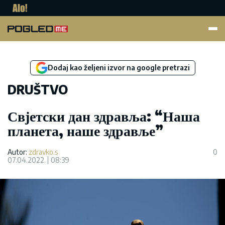
Pogled.me
Dodaj kao željeni izvor na google pretrazi
DRUŠTVO
Свјетски дан здравља: “Наша
планета, наше здравље”
Autor:
zdravko.s
0
07.04.2022.
08:39