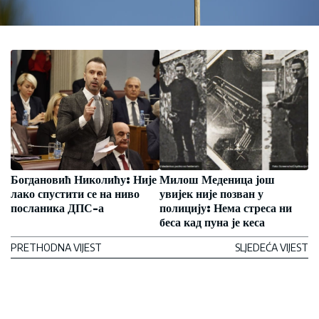
Богдановић Николићу: Није
Милош Меденица још
лако спустити се на ниво
увијек није позван у
посланика ДПС-а
полицију: Нема стреса ни
беса кад пуна је кеса
PRETHODNA VIJEST
SLJEDEĆA VIJEST