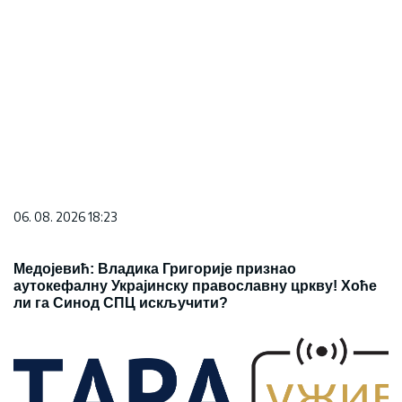
06. 08. 2026 18:23
Медојевић: Владика Григорије признао
аутокефалну Украјинску православну цркву! Хоће
ли га Синод СПЦ искључити?