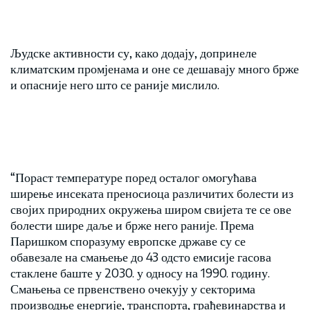
Људске активности су, како додају, допринеле
климатским промјенама и оне се дешавају много брже
и опасније него што се раније мислило.
“Пораст температуре поред осталог омогућава
ширење инсеката преносиоца различитих болести из
својих природних окружења широм свијета те се ове
болести шире даље и брже него раније. Према
Паришком споразуму европске државе су се
обавезале на смањење до 43 одсто емисије гасова
стаклене баште у 2030. у односу на 1990. годину.
Смањења се првенствено очекују у секторима
производње енергије, транспорта, грађевинарства и