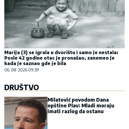
Marija (3) se igrala u dvorištu i samo je nestala:
Posle 42 godine otac je pronašao, zanemeo je
kada je saznao gde je bila
06. 08. 2026 09:39
DRUŠTVO
Milatović povodom Dana
opštine Plav: Mladi moraju
imati razlog da ostanu