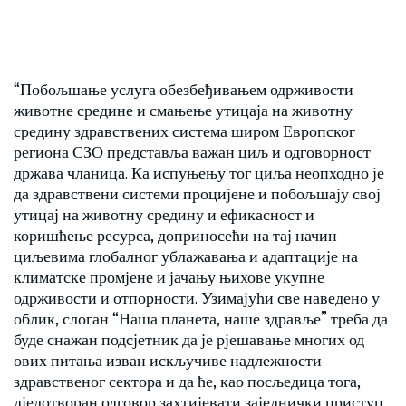
“Побољшање услуга обезбеђивањем одрживости
животне средине и смањење утицаја на животну
средину здравствених система широм Европског
региона СЗО представља важан циљ и одговорност
држава чланица. Ка испуњењу тог циља неопходно је
да здравствени системи процијене и побољшају свој
утицај на животну средину и ефикасност и
коришћење ресурса, доприносећи на тај начин
циљевима глобалног ублажавања и адаптације на
климатске промјене и јачању њихове укупне
одрживости и отпорности. Узимајући све наведено у
облик, слоган “Наша планета, наше здравље” треба да
буде снажан подсјетник да је рјешавање многих од
ових питања изван искључиве надлежности
здравственог сектора и да ће, као посљедица тога,
дјелотворан одговор захтијевати заједнички приступ