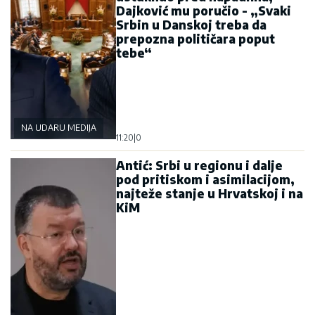
Dajković mu poručio - „Svaki
Srbin u Danskoj treba da
prepozna političara poput
tebe“
NA UDARU MEDIJA
11:20
|
0
Antić: Srbi u regionu i dalje
pod pritiskom i asimilacijom,
najteže stanje u Hrvatskoj i na
KiM