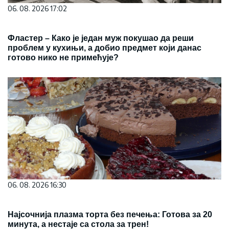
06. 08. 2026 17:02
Фластер – Како је један муж покушао да реши
проблем у кухињи, а добио предмет који данас
готово нико не примећује?
06. 08. 2026 16:30
Најсочнија плазма торта без печења: Готова за 20
минута, а нестаје са стола за трен!