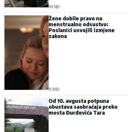
09:13
|
0
Žene dobile pravo na
menstrualno odsustvo:
Poslanici usvojili izmjene
zakona
12:30
|
0
Od 10. avgusta potpuna
obustava saobraćaja preko
mosta Đurđevića Tara