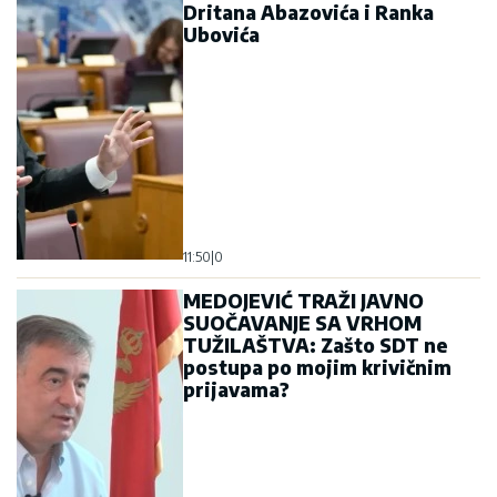
Dritana Abazovića i Ranka
Ubovića
11:50
|
0
MEDOJEVIĆ TRAŽI JAVNO
SUOČAVANJE SA VRHOM
TUŽILAŠTVA: Zašto SDT ne
postupa po mojim krivičnim
prijavama?