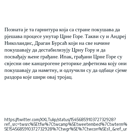
Позната је та гарнитура која са стране покушава да
рјешава процесе унутар Црне Горе. Такви су и Андреј
Николаидис, Драган Бурсаћ који на све начине
покушавају да дестабилизују Црну Гору и да
посвађају њене грађане. Ипак, грађани Црне Горе су
свјесни ове канцерогене реторике дефетизма коју они
покушавају да наметну, и одлучили су да одбаце сјеме
раздора које шири овај тројац.
https://twitter.com/XXLTulip/status/1545685910372732928?
ref_src=twsrc%5Etfw%7Ctwcamp%5Etweetembed%7Ctwterm%
5E1545685910372732928%7Ctwgr%5E%7Ctwcon%5Es1_&ref_ur