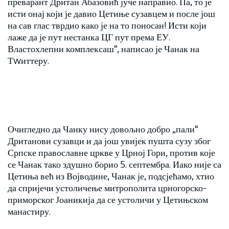
преварант Дритан Абазовић јуче направио. Па, то је
исти онај који је давио Цетиње сузавцем и после још
на сав глас тврдио како је на то поносан! Исти који
лаже да је пут нестанка ЦГ пут према ЕУ.
Властохлепни комплексаш“, написао је Чанак на
Тwиттеру.
Очигледно да Чанку нису довољно добро „пали“
Дританови сузавци и да још увијек пушта сузу због
Српске православне цркве у Црној Гори, против које
се Чанак тако здушно борио 5. септембра. Иако није са
Цетиња већ из Војводине, Чанак је, подсјећамо, хтио
да спријечи устоличење митрополита црногорско-
приморског Јоаникија да се устоличи у Цетињском
манастиру.