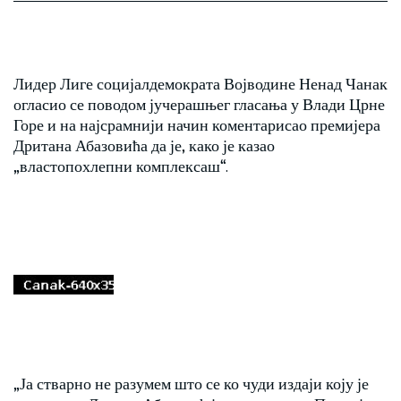
Лидер Лиге социјалдемократа Војводине Ненад Чанак
огласио се поводом јучерашњег гласања у Влади Црне
Горе и на најсрамнији начин коментарисао премијера
Дритана Абазовића да је, како је казао
„властопохлепни комплексаш“.
„Ја стварно не разумем што се ко чуди издаји коју је