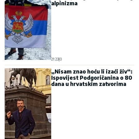
alpinizma
21:23
|
0
„Nisam znao hoću li izaći živ“:
Ispovijest Podgoričanina o 80
dana u hrvatskim zatvorima