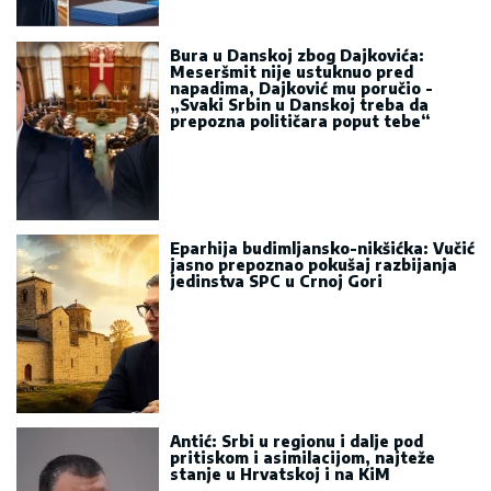
Bura u Danskoj zbog Dajkovića:
Meseršmit nije ustuknuo pred
napadima, Dajković mu poručio -
„Svaki Srbin u Danskoj treba da
prepozna političara poput tebe“
Eparhija budimljansko-nikšićka: Vučić
jasno prepoznao pokušaj razbijanja
jedinstva SPC u Crnoj Gori
Antić: Srbi u regionu i dalje pod
pritiskom i asimilacijom, najteže
stanje u Hrvatskoj i na KiM