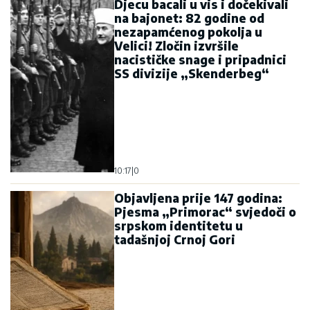
Djecu bacali u vis i dočekivali
na bajonet: 82 godine od
nezapamćenog pokolja u
Velici! Zločin izvršile
nacističke snage i pripadnici
SS divizije „Skenderbeg“
10:17
|
0
Objavljena prije 147 godina:
Pjesma „Primorac“ svjedoči o
srpskom identitetu u
tadašnjoj Crnoj Gori