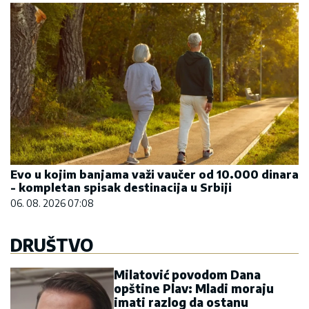
Evo u kojim banjama važi vaučer od 10.000 dinara
- kompletan spisak destinacija u Srbiji
06. 08. 2026 07:08
DRUŠTVO
Milatović povodom Dana
opštine Plav: Mladi moraju
imati razlog da ostanu