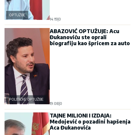
OPTUŽBE
14:19
|
0
ABAZOVIĆ OPTUŽUJE: Acu
Đukanoviću ste oprali
biografiju kao špricem za auto
POLITIČKE OPTUŽBE
19:08
|
0
TAJNE MILIONI I IZDAJA:
Medojević o pozadini hapšenja
Aca Đukanovića