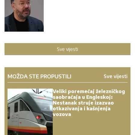
Sve vijesti
MOŽDA STE PROPUSTILI
Sve vijesti
Veliki poremećaj železničkog
saobraćaja u Engleskoj:
Nestanak struje izazvao
otkazivanja i kašnjenja
vozova