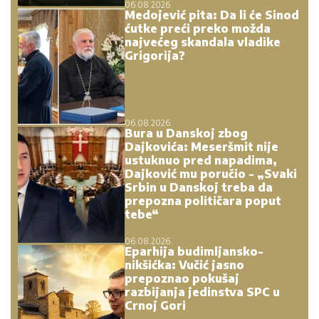
06.08.2026.
Medojević pita: Da li će Sinod
ćutke preći preko možda
najvećeg skandala vladike
Grigorija?
06.08.2026.
Bura u Danskoj zbog
Dajkovića: Meseršmit nije
ustuknuo pred napadima,
Dajković mu poručio - „Svaki
Srbin u Danskoj treba da
prepozna političara poput
tebe“
06.08.2026.
Eparhija budimljansko-
nikšićka: Vučić jasno
prepoznao pokušaj
razbijanja jedinstva SPC u
Crnoj Gori