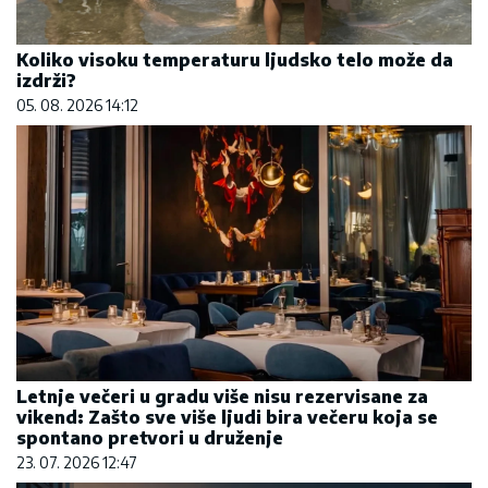
Koliko visoku temperaturu ljudsko telo može da
izdrži?
05. 08. 2026 14:12
Letnje večeri u gradu više nisu rezervisane za
vikend: Zašto sve više ljudi bira večeru koja se
spontano pretvori u druženje
23. 07. 2026 12:47