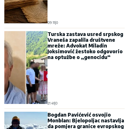
09:11
|
0
Turska zastava usred srpskog
Vraneša zapalila društvene
mreže: Advokat Miladin
Joksimović žestoko odgovorio
na optužbe o „genocidu“
21:41
|
0
Bogdan Pavićević osvojio
Monblan: Bjelopoljac nastavlja
da pomjera granice evropskog