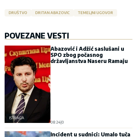
DRUŠTVO
DRITAN ABAZOVIC
TEMELJNI UGOVOR
POVEZANE VESTI
Abazović i Adžić saslušani u
SPO zbog počasnog
državljanstva Naseru Ramaju
ISTRAGA
08:24
|
0
Incident u sudnici: Umalo tuča