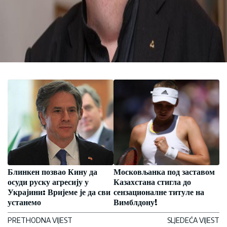
Блинкен позвао Кину да
Московљанка под заставом
осуди руску агресију у
Казахстана стигла до
Украјини: Вријеме је да сви
сензационалне титуле на
устанемо
Вимблдону!
PRETHODNA VIJEST
SLJEDEĆA VIJEST