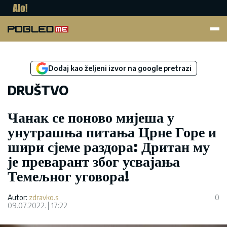
Pogled.me
Dodaj kao željeni izvor na google pretrazi
DRUŠTVO
Чанак се поново мијеша у
унутрашња питања Црне Горе и
шири сјеме раздора: Дритан му
је преварант због усвајања
Темељног уговора!
Autor:
zdravko.s
0
09.07.2022.
17:22