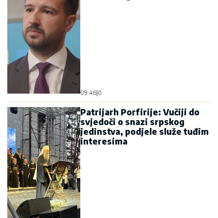
09:46
|
0
Patrijarh Porfirije: Vučiji do
svjedoči o snazi srpskog
jedinstva, podjele služe tuđim
interesima