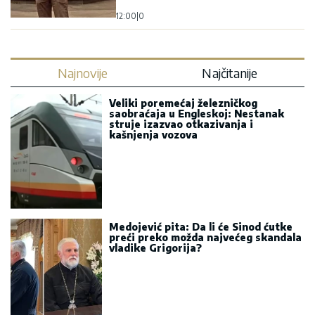
12:00
|
0
Najnovije
Najčitanije
Veliki poremećaj železničkog
saobraćaja u Engleskoj: Nestanak
struje izazvao otkazivanja i
kašnjenja vozova
Medojević pita: Da li će Sinod ćutke
preći preko možda najvećeg skandala
vladike Grigorija?