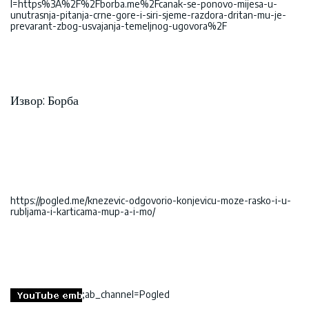
l=https%3A%2F%2Fborba.me%2Fcanak-se-ponovo-mijesa-u-
unutrasnja-pitanja-crne-gore-i-siri-sjeme-razdora-dritan-mu-je-
prevarant-zbog-usvajanja-temeljnog-ugovora%2F
Извор: Борба
https://pogled.me/knezevic-odgovorio-konjevicu-moze-rasko-i-u-
rubljama-i-karticama-mup-a-i-mo/
;ab_channel=Pogled