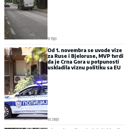
11:15
|
0
Od 1. novembra se uvode vize
za Ruse i Bjeloruse, MVP tvrdi
da je Crna Gora u potpunosti
uskladila viznu politiku sa EU
10:28
|
0