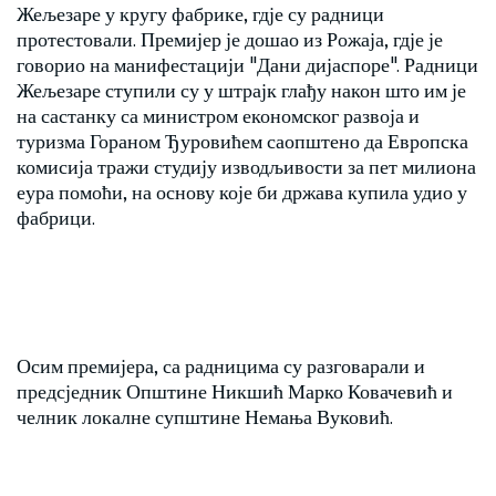
Жељезаре у кругу фабрике, гдје су радници
протестовали. Премијер је дошао из Рожаја, гдје је
говорио на манифестацији "Дани дијаспоре". Радници
Жељезаре ступили су у штрајк глађу након што им је
на састанку са министром економског развоја и
туризма Гораном Ђуровићем саопштено да Европска
комисија тражи студију изводљивости за пет милиона
еура помоћи, на основу које би држава купила удио у
фабрици.
Осим премијера, са радницима су разговарали и
предсједник Општине Никшић Марко Ковачевић и
челник локалне супштине Немања Вуковић.