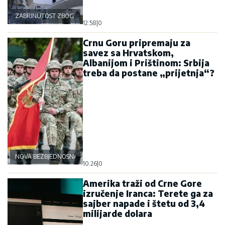
ZABRINUTOST ZBOG OSTROGA
12:58
|
0
Crnu Goru pripremaju za
savez sa Hrvatskom,
Albanijom i Prištinom: Srbija
treba da postane „prijetnja“?
NOVA BEZBJEDNOSNA OSOVINA
10:26
|
0
Amerika traži od Crne Gore
izručenje Iranca: Terete ga za
sajber napade i štetu od 3,4
milijarde dolara