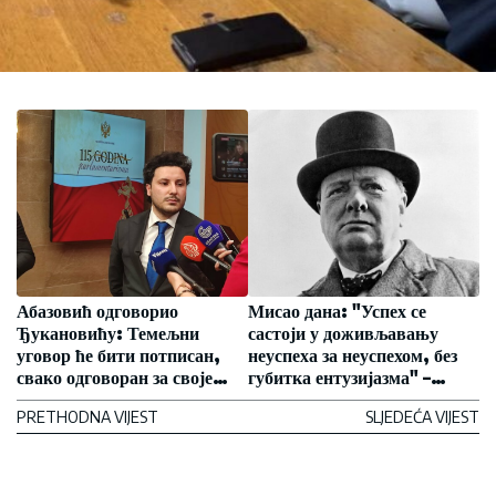
Абазовић одговорио
Мисао дана: "Успех се
Ђукановићу: Темељни
састоји у доживљавању
уговор ће бити потписан,
неуспеха за неуспехом, без
свако одговоран за своје
губитка ентузијазма" –
потезе
Винстон Черчил
PRETHODNA VIJEST
SLJEDEĆA VIJEST