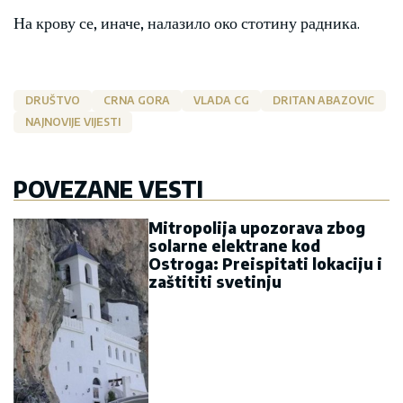
На крову се, иначе, налазило око стотину радника.
DRUŠTVO
CRNA GORA
VLADA CG
DRITAN ABAZOVIC
NAJNOVIJE VIJESTI
POVEZANE VESTI
Mitropolija upozorava zbog
solarne elektrane kod
Ostroga: Preispitati lokaciju i
zaštititi svetinju