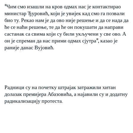
"Чим смо изашли на кров одмах нас је контактирао
министар Ђуровић, који је увијек кад смо га позвали
био ту. Рекао нам је да ово није решење и да се нада да
ће се наћи решење, те да ће он покушати да направи
састанак са свима који су били укључени у све ово. А
он је спреман да нас прими одмах сјутра", казао је
раније данас Вујовић.
Радници су на почетку штрајак затражили хитан
долазак премијера Абазовића, а најавили су и додатну
радикализацију протеста.