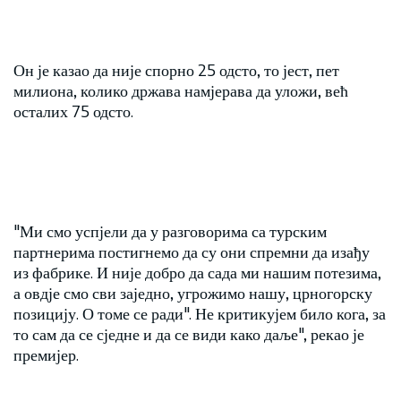
Он је казао да није спорно 25 одсто, то јест, пет
милиона, колико држава намјерава да уложи, већ
осталих 75 одсто.
"Ми смо успјели да у разговорима са турским
партнерима постигнемо да су они спремни да изађу
из фабрике. И није добро да сада ми нашим потезима,
а овдје смо сви заједно, угрожимо нашу, црногорску
позицију. О томе се ради". Не критикујем било кога, за
то сам да се сједне и да се види како даље", рекао је
премијер.