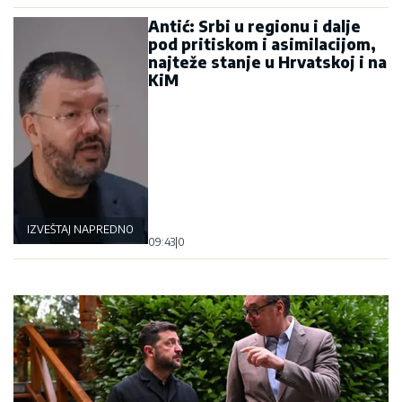
Antić: Srbi u regionu i dalje
pod pritiskom i asimilacijom,
najteže stanje u Hrvatskoj i na
KiM
IZVEŠTAJ NAPREDNOG KLUBA
09:43
|
0