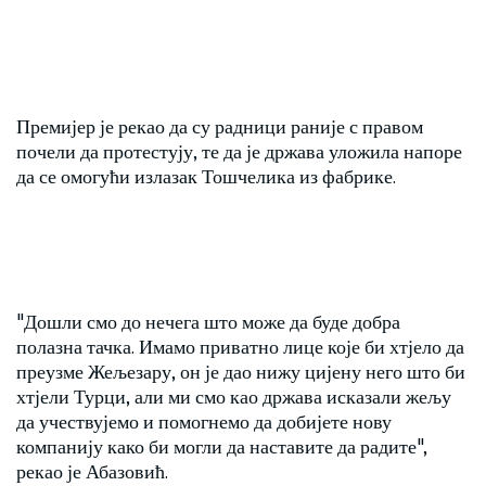
Премијер је рекао да су радници раније с правом
почели да протестују, те да је држава уложила напоре
да се омогући излазак Тошчелика из фабрике.
"Дошли смо до нечега што може да буде добра
полазна тачка. Имамо приватно лице које би хтјело да
преузме Жељезару, он је дао нижу цијену него што би
хтјели Турци, али ми смо као држава исказали жељу
да учествујемо и помогнемо да добијете нову
компанију како би могли да наставите да радите",
рекао је Абазовић.