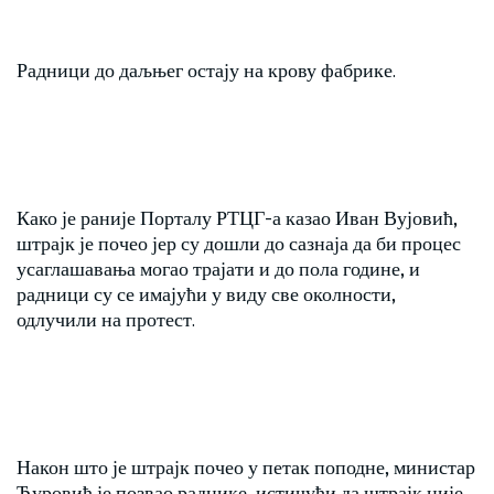
Радници до даљњег остају на крову фабрике.
Како је раније Порталу РТЦГ-а казао Иван Вујовић,
штрајк је почео јер су дошли до сазнаја да би процес
усаглашавања могао трајати и до пола године, и
радници су се имајући у виду све околности,
одлучили на протест.
Након што је штрајк почео у петак поподне, министар
Ђуровић је позвао раднике, истичући да штрајк није