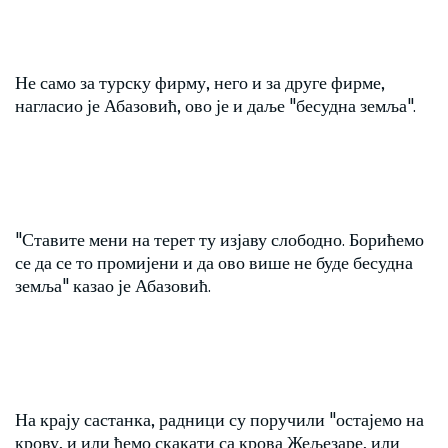
Не само за турску фирму, него и за друге фирме,
нагласио је Абазовић, ово је и даље "бесудна земља".
"Ставите мени на терет ту изјаву слободно. Борићемо
се да се то промијени и да ово више не буде бесудна
земља" казао је Абазовић.
На крају састанка, радници су поручили "остајемо на
крову, и или ћемо скакати са крова Жељезаре, или