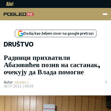
Pogled.me
Dodaj kao željeni izvor na google pretrazi
DRUŠTVO
Радници прихватили
Абазовићев позив на састанак,
очекују да Влада помогне
Autor:
zdravko.s
0
30.07.2022.
06:59