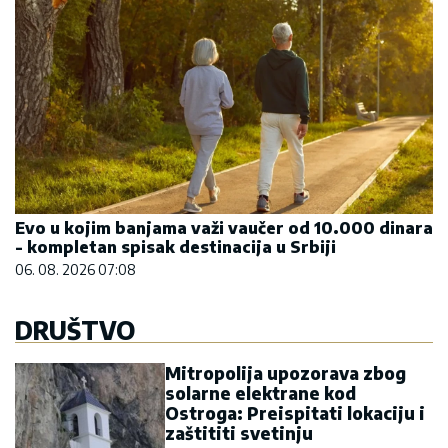
Evo u kojim banjama važi vaučer od 10.000 dinara
- kompletan spisak destinacija u Srbiji
06. 08. 2026 07:08
DRUŠTVO
Mitropolija upozorava zbog
solarne elektrane kod
Ostroga: Preispitati lokaciju i
zaštititi svetinju