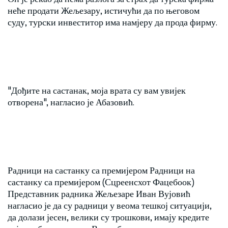
неће продати Жељезару, истичући да по његовом
суду, турски инвеститор има намјеру да прода фирму.
"Дођите на састанак, моја врата су вам увијек
отворена", нагласио је Абазовић.
Радници на састанку са премијером Радници на
састанку са премијером (Сцреенсхот Фацебоок)
Представник радника Жељезаре Иван Вујовић
нагласио је да су радници у веома тешкој ситуацији,
да долази јесен, велики су трошкови, имају кредите