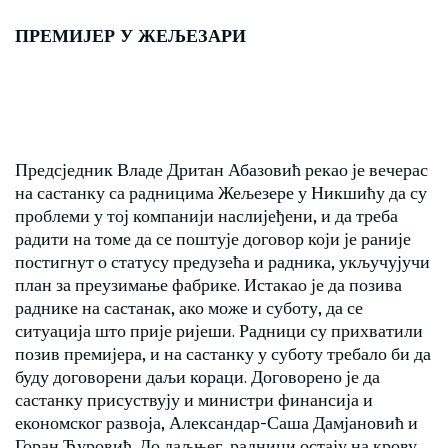
ПРЕМИЈЕР У ЖЕЉЕЗАРИ
Предсједник Владе Дритан Абазовић рекао је вечерас
на састанку са радницима Жељезере у Никшићу да су
проблеми у тој компанији наслијеђени, и да треба
радити на томе да се поштује договор који је раније
постигнут о статусу предузећа и радника, укључујучи
план за преузимање фабрике. Истакао је да позива
раднике на састанак, ако може и суботу, да се
ситуација што прије ријеши. Радници су прихватили
позив премијера, и на састанку у суботу требало би да
буду договорени даљи кораци. Договорено је да
састанку присуствују и министри финансија и
економског развоја, Александар-Саша Дамјановић и
Горан Ђуровић. До даљњег, радници остају на крову