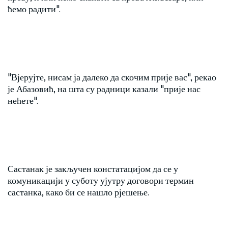
ћемо радити".
"Вјерујте, нисам ја далеко да скочим прије вас", рекао
је Абазовић, на шта су радници казали "прије нас
нећете".
Састанак је закључен констатацијом да се у
комуникацији у суботу ујутру договори термин
састанка, како би се нашло рјешење.