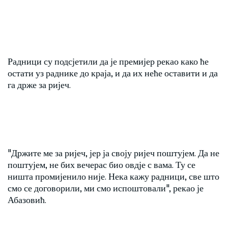
Радници су подсјетили да је премијер рекао како ће
остати уз раднике до краја, и да их неће оставити и да
га држе за ријеч.
"Држите ме за ријеч, јер ја своју ријеч поштујем. Да не
поштујем, не бих вечерас био овдје с вама. Ту се
ништа промијенило није. Нека кажу радници, све што
смо се договорили, ми смо испоштовали", рекао је
Абазовић.