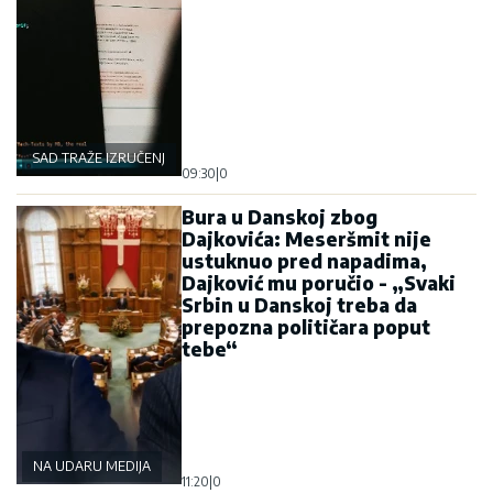
SAD TRAŽE IZRUČENJE
09:30
|
0
Bura u Danskoj zbog
Dajkovića: Meseršmit nije
ustuknuo pred napadima,
Dajković mu poručio - „Svaki
Srbin u Danskoj treba da
prepozna političara poput
tebe“
NA UDARU MEDIJA
11:20
|
0