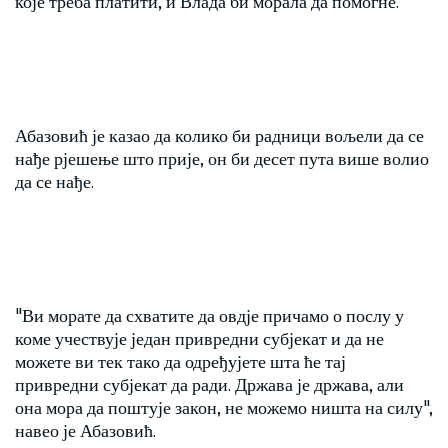
које треба платити, и Влада би морала да помогне.
Абазовић је казао да колико би радници вољели да се
нађе рјешење што прије, он би десет пута више волио
да се нађе.
"Ви морате да схватите да овдје причамо о послу у
коме учествује један привредни субјекат и да не
можете ви тек тако да одређујете шта ће тај
привредни субјекат да ради. Држава је држава, али
она мора да поштује закон, не можемо ништа на силу",
навео је Абазовић.