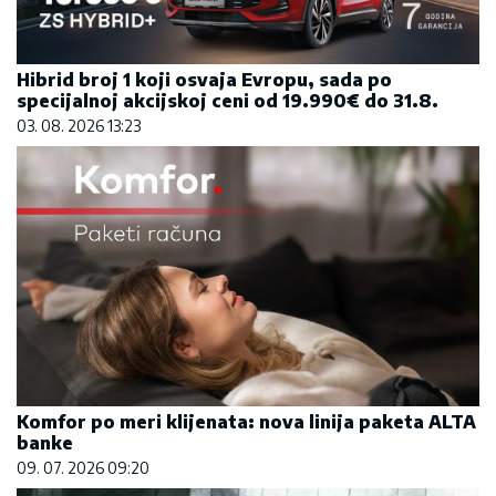
Hibrid broj 1 koji osvaja Evropu, sada po
specijalnoj akcijskoj ceni od 19.990€ do 31.8.
03. 08. 2026 13:23
Komfor po meri klijenata: nova linija paketa ALTA
banke
09. 07. 2026 09:20