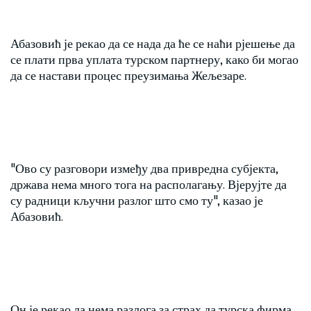
Абазовић је рекао да се нада да ће се наћи рјешење да
се плати прва уплата турском партнеру, како би могао
да се настави процес преузимања Жељезаре.
"Ово су разговори између два привредна субјекта,
држава нема много тога на располагању. Вјерујте да
су радници кључни разлог што смо ту", казао је
Абазовић.
Он је рекао да нема разлога за страх да турска фирма