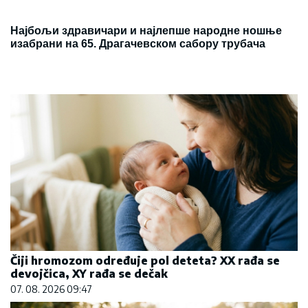
Најбољи здравичари и најлепше народне ношње
изабрани на 65. Драгачевском сабору трубача
Čiji hromozom određuje pol deteta? XX rađa se
devojčica, XY rađa se dečak
07. 08. 2026 09:47