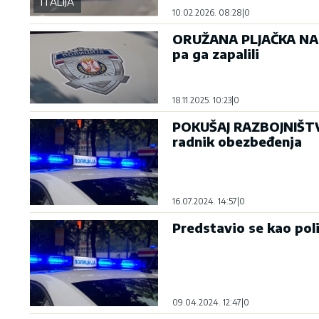
ITALIJA
10.02.2026. 08:28
|
0
ORUŽANA PLJAČKA NA P
pa ga zapalili
18.11.2025. 10:23
|
0
POKUŠAJ RAZBOJNIŠTVA
radnik obezbeđenja
16.07.2024. 14:57
|
0
Predstavio se kao pol
09.04.2024. 12:47
|
0