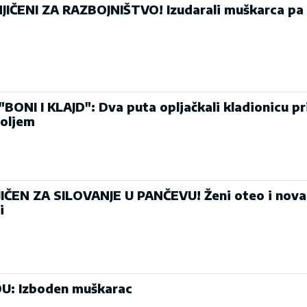
ČENI ZA RAZBOJNIŠTVO! Izudarali muškarca pa 
ONI I KLAJD": Dva puta opljačkali kladionicu pri
toljem
EN ZA SILOVANJE U PANČEVU! Ženi oteo i nova
i
: Izboden muškarac