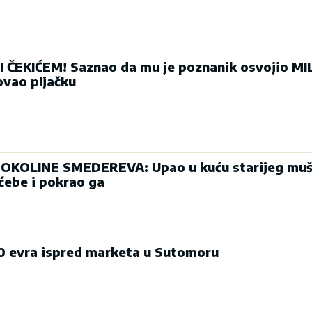
 ČEKIĆEM! Saznao da mu je poznanik osvojio MI
ovao pljačku
OKOLINE SMEDEREVA: Upao u kuću starijeg muš
ćebe i pokrao ga
00 evra ispred marketa u Sutomoru