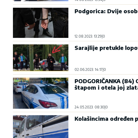
Podgorica: Dvije osob
12.08.2023. 13:29
|
0
Sarajlije pretukle lop
02.06.2023. 14:17
|
0
PODGORIČANKA (84) O
štapom i otela joj zla
24.05.2023. 08:30
|
0
Kolašincima određen pri