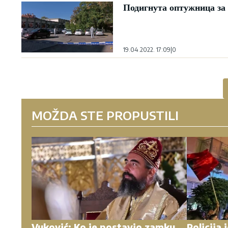
Подигнута оптужница з
19.04.2022. 17:09
|
0
MOŽDA STE PROPUSTILI
Vuković: Ko je postavio zamku
Policija 