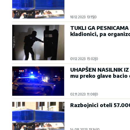
18.12.2023. 13:15
|
0
TUKLI GA PESNICAMA I
kladionici, pa organiz
01.12.2023. 15:02
|
0
UHAPŠEN NASILNIK IZ 
mu preko glave bacio 
02.11.2023. 11:08
|
0
Razbojnici oteli 57.0
14.08.2023. 13:34
|
0