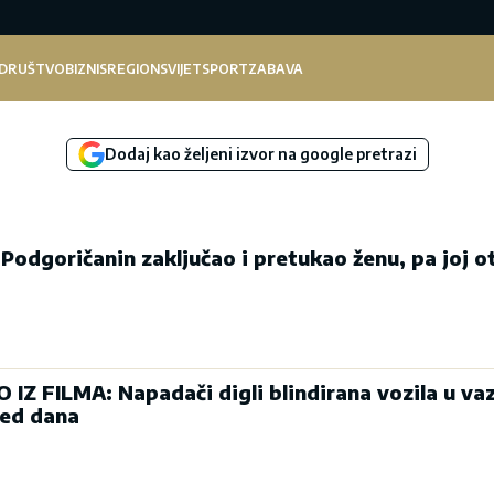
DRUŠTVO
BIZNIS
REGION
SVIJET
SPORT
ZABAVA
Dodaj kao željeni izvor na google pretrazi
dgoričanin zaključao i pretukao ženu, pa joj o
Z FILMA: Napadači digli blindirana vozila u vaz
red dana