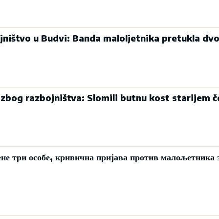
jništvo u Budvi: Banda maloljetnika pretukla dvo
zbog razbojništva: Slomili butnu kost starijem 
не три особе, кривична пријава против малољетника 