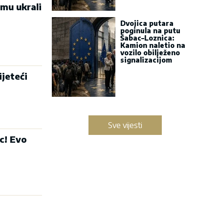
mu ukrali
Dvojica putara
poginula na putu
Šabac–Loznica:
Kamion naletio na
vozilo obilježeno
signalizacijom
jeteći
Sve vijesti
c! Evo