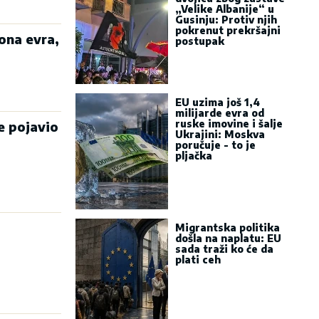
„Velike Albanije“ u
Gusinju: Protiv njih
pokrenut prekršajni
ona evra,
postupak
EU uzima još 1,4
milijarde evra od
ruske imovine i šalje
e pojavio
Ukrajini: Moskva
poručuje - to je
pljačka
Migrantska politika
došla na naplatu: EU
sada traži ko će da
plati ceh