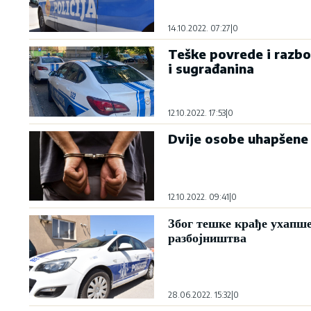
14.10.2022. 07:27
|
0
Teške povrede i razbo
i sugrađanina
12.10.2022. 17:53
|
0
Dvije osobe uhapšene 
12.10.2022. 09:41
|
0
Због тешке крађе ухапше
разбојништва
28.06.2022. 15:32
|
0