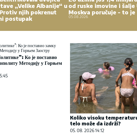
tave „Velike Albanije“ u
od ruske imovine i šalje 
 Protiv njih pokrenut
Moskva poručuje - to je 
05.08.2026.
ni postupak
олитике”: Ко је поставио
ополиту Методију у Горњем
5:45
Koliko visoku temperatur
telo može da izdrži?
05. 08. 2026 14:12