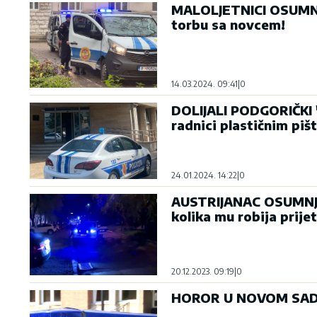
MALOLJETNICI OSUMNJI
torbu sa novcem!
14.03.2024. 09:41
|
0
DOLIJALI PODGORIČKI "B
radnici plastičnim piš
24.01.2024. 14:22
|
0
AUSTRIJANAC OSUMNJIČ
kolika mu robija prijet
20.12.2023. 09:19
|
0
HOROR U NOVOM SADU