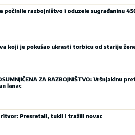
e počinile razbojništvo i oduzele sugrađaninu 45
ova koji je pokušao ukrasti torbicu od starije že
SUMNJIČENA ZA RAZBOJNIŠTVO: Vršnjakinu pret
tan lanac
tvor: Presretali, tukli i tražili novac