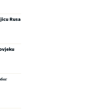
jicu Rusa
čovjeku
због