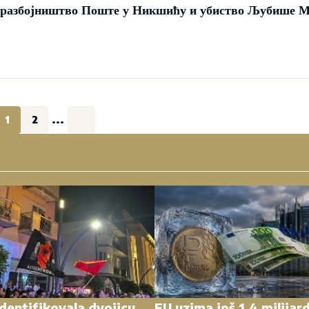
а разбојништво Поште у Никшићу и убиство Љубише 
1
2
...
identifikovala dvojicu
EU uzima još 1,4 milijar