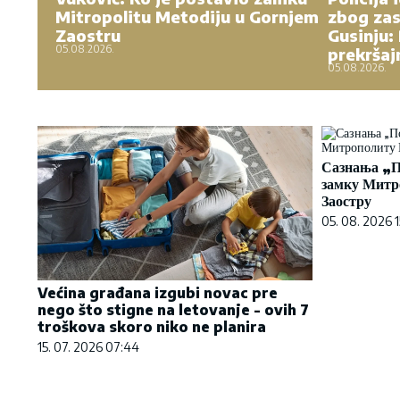
Mitropolitu Metodiju u Gornjem
zbog zas
Zaostru
Gusinju:
05.08.2026.
prekršaj
05.08.2026.
Сазнања „П
замку Митр
Заостру
05. 08. 2026 1
Većina građana izgubi novac pre
nego što stigne na letovanje - ovih 7
troškova skoro niko ne planira
15. 07. 2026 07:44