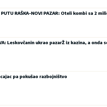
UTU RAŠKA-NOVI PAZAR: Oteli kombi sa 2 mili
: Leskovčanin ukrao pazarŽ iz kazina, a onda s
icajac pa pokušao razbojništvo