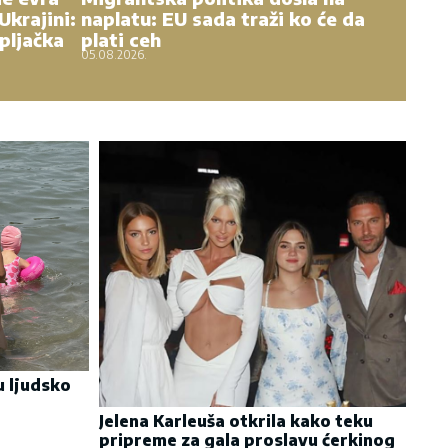
Ukrajini:
naplatu: EU sada traži ko će da
pljačka
plati ceh
05.08.2026.
u ljudsko
Jelena Karleuša otkrila kako teku
pripreme za gala proslavu ćerkinog