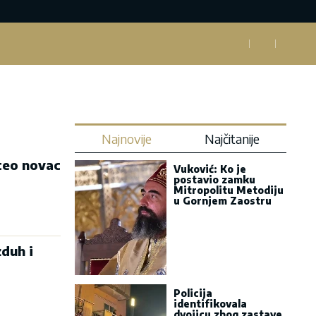
Najnovije
Najčitanije
teo novac
Vuković: Ko je
postavio zamku
Mitropolitu Metodiju
u Gornjem Zaostru
duh i
Policija
identifikovala
dvojicu zbog zastave