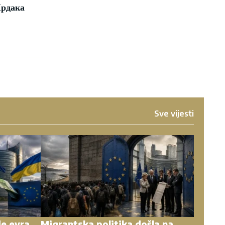
Мрдака
Sve vijesti
de evra
Migrantska politika došla na