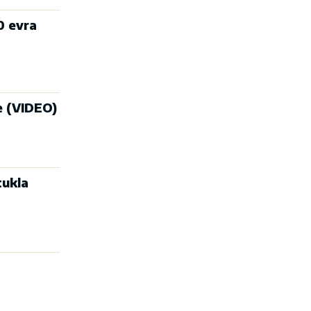
0 evra
ne (VIDEO)
ukla