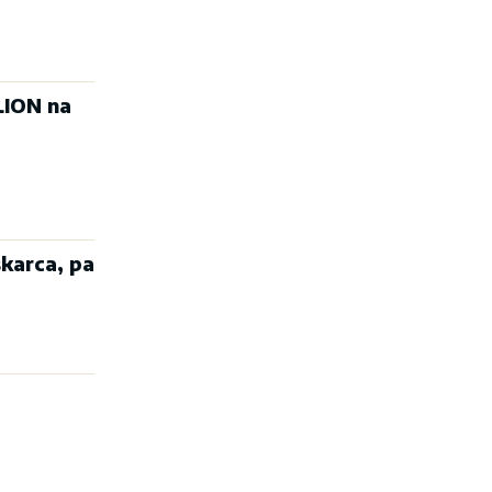
LION na
karca, pa