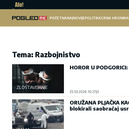
Pogled.me
POČETNA
NAJNOVIJE
POLITIKA
CRNA HRONIKA
Tema: Razbojnistvo
HOROR U PODGORICI: Po
ZLOSTAVLJANJE
25.03.2026. 10:27
|
0
ORUŽANA PLJAČKA KAO I
blokirali saobraćaj us