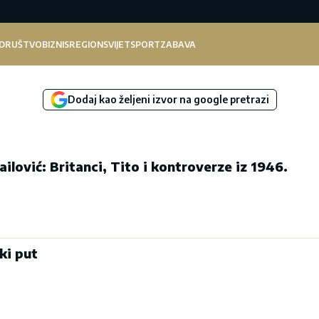
DRUŠTVO
BIZNIS
REGION
SVIJET
SPORT
ZABAVA
Dodaj kao željeni izvor na google pretrazi
ilović: Britanci, Tito i kontroverze iz 1946.
ki put