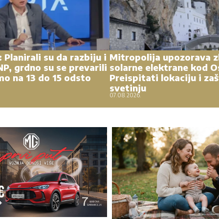
 Planirali su da razbiju i
Mitropolija upozorava 
P, grdno su se prevarili
solarne elektrane kod O
mo na 13 do 15 odsto
Preispitati lokaciju i zaš
svetinju
07.08.2026.