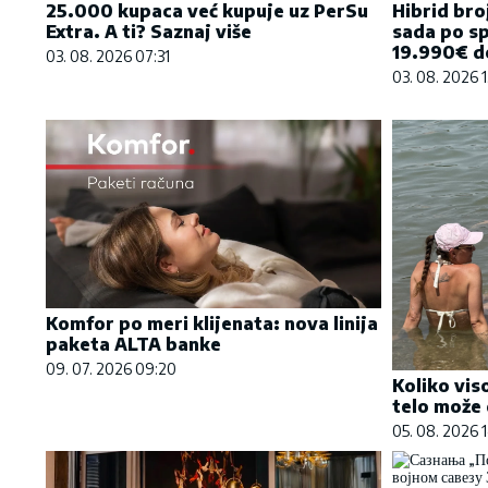
Hibrid bro
25.000 kupaca već kupuje uz PerSu
sada po sp
Extra. A ti? Saznaj više
19.990€ do
03. 08. 2026 07:31
03. 08. 2026 1
Komfor po meri klijenata: nova linija
paketa ALTA banke
09. 07. 2026 09:20
Koliko vis
telo može 
05. 08. 2026 1