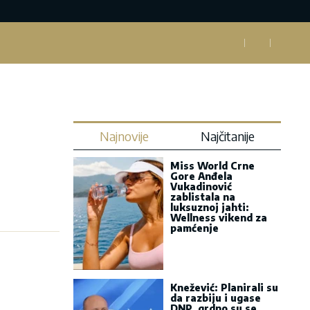
Najnovije
Najčitanije
Miss World Crne
Gore Anđela
Vukadinović
zablistala na
luksuznoj jahti:
Wellness vikend za
pamćenje
Knežević: Planirali su
da razbiju i ugase
DNP, grdno su se