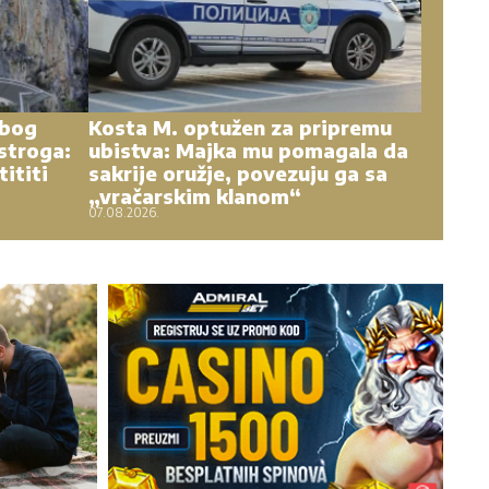
zbog
Kosta M. optužen za pripremu
stroga:
ubistva: Majka mu pomagala da
tititi
sakrije oružje, povezuju ga sa
„vračarskim klanom“
07.08.2026.