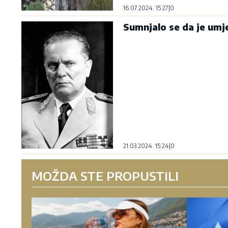
16.07.2024. 15:27
|
0
Sumnjalo se da je umj
21.03.2024. 15:24
|
0
MOŽDA STE PROPUSTILI