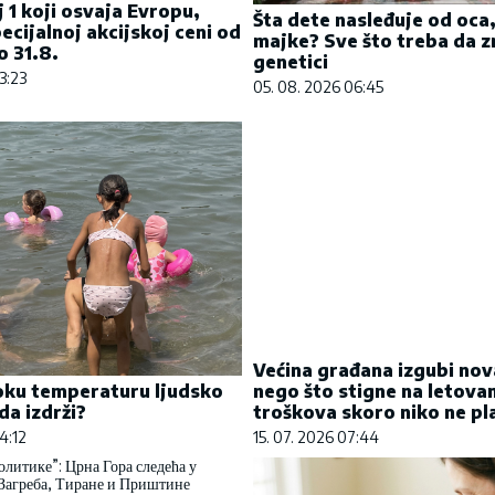
j 1 koji osvaja Evropu,
Šta dete nasleđuje od oca,
ecijalnoj akcijskoj ceni od
majke? Sve što treba da z
 31.8.
genetici
3:23
05. 08. 2026 06:45
Većina građana izgubi nov
nego što stigne na letovan
troškova skoro niko ne pl
oku temperaturu ljudsko
15. 07. 2026 07:44
da izdrži?
4:12