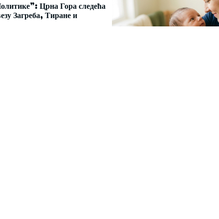
олитике”: Црна Гора следећа
везу Загреба, Тиране и
09:14
Čiji hromozom određuje p
XX rađa se devojčica, XY r
dečak
07. 08. 2026 09:47
JET
SPORT
ZABAVA
GLAVNE VIJESTI
VIJESTI
FOKUS
НОВО