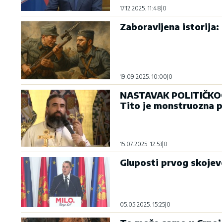
17.12.2025. 11:48
|
0
Zaboravljena istorija
19.09.2025. 10:00
|
0
NASTAVAK POLITIČKOG 
Tito je monstruozna p
15.07.2025. 12:53
|
0
Gluposti prvog skojev
05.05.2025. 15:25
|
0