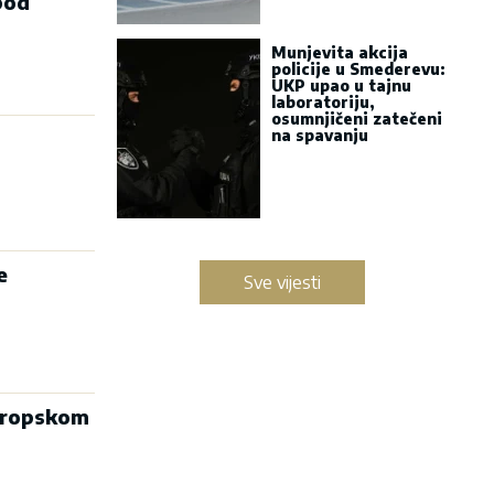
pod
Munjevita akcija
policije u Smederevu:
UKP upao u tajnu
laboratoriju,
osumnjičeni zatečeni
na spavanju
e
Sve vijesti
vropskom