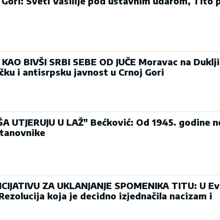
Gori: Sveti Vasilije pod ustavnim udarom, Tito 
KAO BIVŠI SRBI SEBE OD JUČE Moravac na Duklji
ku i antisrpsku javnost u Crnoj Gori
A UTJERUJU U LAŽ" Bećković: Od 1945. godine n
stanovnike
ICIJATIVU ZA UKLANJANJE SPOMENIKA TITU: U E
ezolucija koja je decidno izjednačila nacizam i