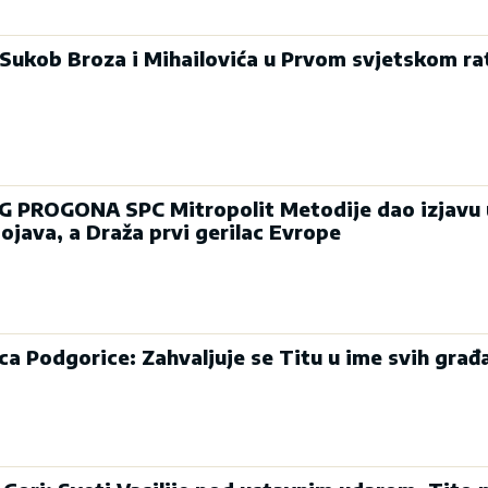
: Sukob Broza i Mihailovića u Prvom svjetskom ra
PROGONA SPC Mitropolit Metodije dao izjavu u 
ojava, a Draža prvi gerilac Evrope
ca Podgorice: Zahvaljuje se Titu u ime svih građ