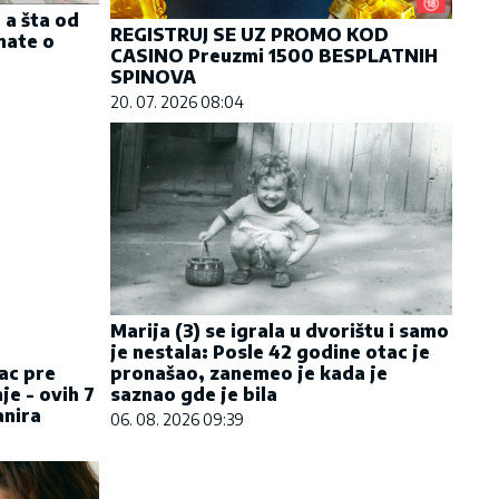
 a šta od
REGISTRUJ SE UZ PROMO KOD
nate o
CASINO Preuzmi 1500 BESPLATNIH
SPINOVA
20. 07. 2026 08:04
ac pre
Marija (3) se igrala u dvorištu i samo
je - ovih 7
je nestala: Posle 42 godine otac je
anira
pronašao, zanemeo je kada je
saznao gde je bila
06. 08. 2026 09:39