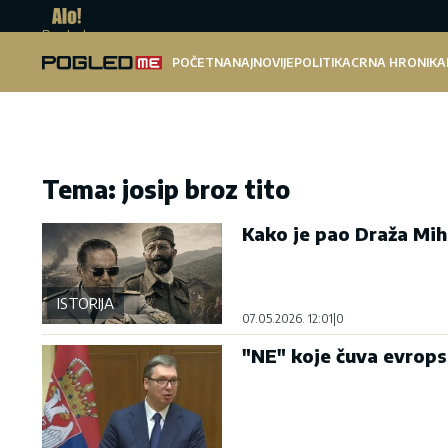
Pogled.me
POČETNA
NAJNOVIJE
POLITIKA
CRNA HRONIKA
Tema: josip broz tito
Kako je pao Draža Miha
ISTORIJA
07.05.2026. 12:01
|
0
"NE" koje čuva evrops