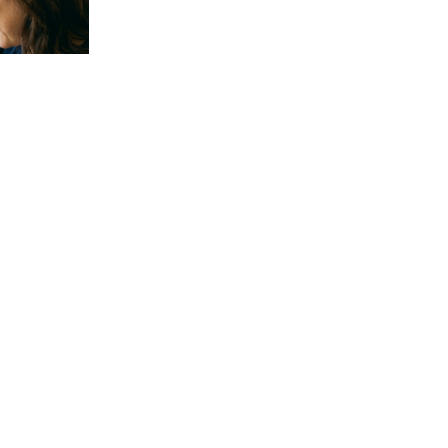
ol deteta?
Evo u kojim banjama važi vaučer od
ađa se
10.000 dinara - kompletan spisak
destinacija u Srbiji
06. 08. 2026 07:08