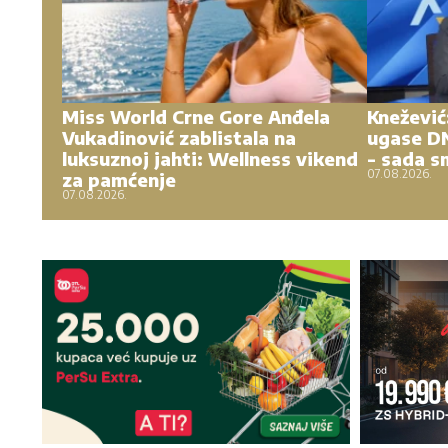
Miss World Crne Gore Anđela
Knežević:
Vukadinović zablistala na
ugase DN
luksuznoj jahti: Wellness vikend
- sada s
07.08.2026.
za pamćenje
07.08.2026.