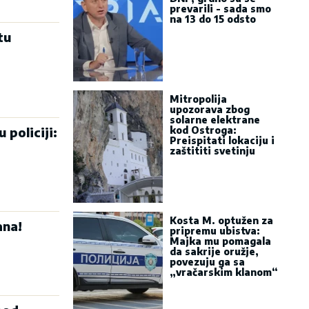
prevarili - sada smo
na 13 do 15 odsto
tu
Mitropolija
upozorava zbog
solarne elektrane
policiji:
kod Ostroga:
Preispitati lokaciju i
zaštititi svetinju
Kosta M. optužen za
ana!
pripremu ubistva:
Majka mu pomagala
da sakrije oružje,
povezuju ga sa
„vračarskim klanom“