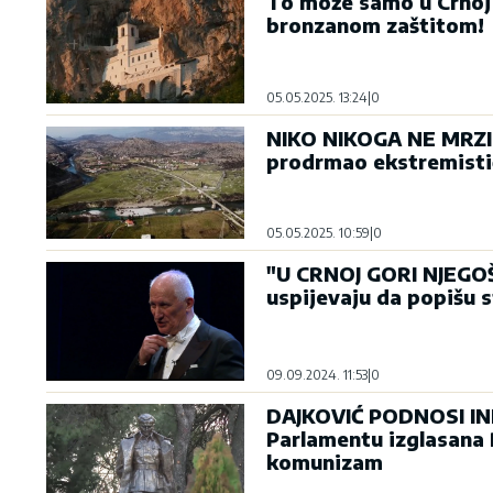
To može samo u Crnoj 
bronzanom zaštitom!
05.05.2025. 13:24
|
0
NIKO NIKOGA NE MRZI 
prodrmao ekstremistič
05.05.2025. 10:59
|
0
"U CRNOJ GORI NJEGOŠ
uspijevaju da popišu 
09.09.2024. 11:53
|
0
DAJKOVIĆ PODNOSI IN
Parlamentu izglasana R
komunizam