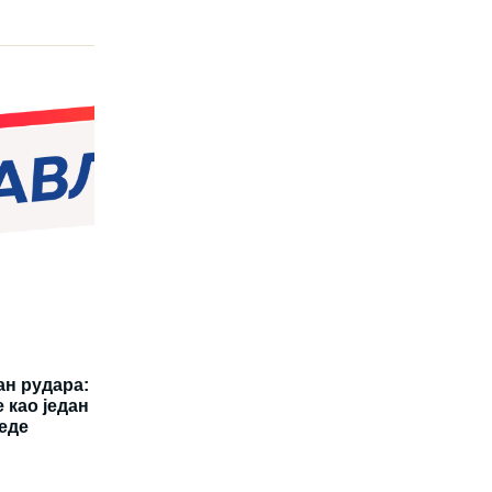
ан рудара:
 као један
еде