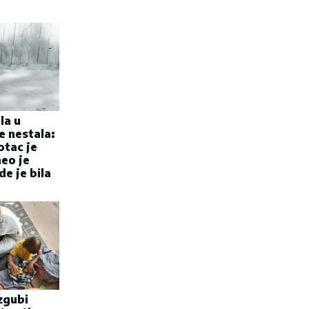
la u
e nestala:
otac je
eo je
e je bila
zgubi