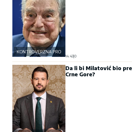
KONTROVERZNA PROŠLOST
14:43
|
0
Da li bi Milatović bio pr
Crne Gore?