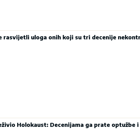
 rasvijetli uloga onih koji su tri decenije nekont
eživio Holokaust: Decenijama ga prate optužbe i