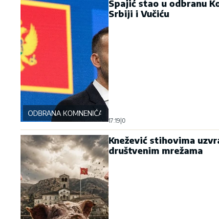
Spajić stao u odbranu Ko
Srbiji i Vučiću
ODBRANA KOMNENIĆA
17:19
|
0
Knežević stihovima uzvr
društvenim mrežama