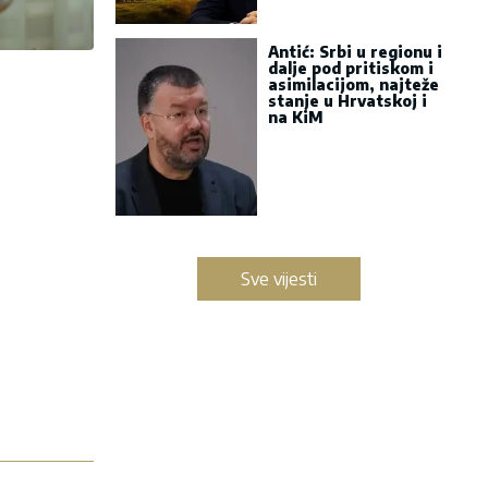
Antić: Srbi u regionu i
dalje pod pritiskom i
asimilacijom, najteže
stanje u Hrvatskoj i
na KiM
Sve vijesti