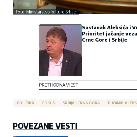
Foto: Ministarstvo kulture Srbije
Sastanak Aleksića i V
Prioritet jačanje vez
Crne Gore i Srbije
PRETHODNA VIJEST
POLITIKA
FOKUS
SRBIJA I CRNA GORA
BUDIMIR ALEKS
POVEZANE VESTI