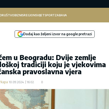
DRUŠTVO
BIZNIS
REGION
SVIJET
SPORT
ZABAVA
Dodaj kao željeni izvor na google pretrazi
ićem u Beogradu: Dvije zemlje
loškoj tradiciji koju je vjekovima
šćanska pravoslavna vjera
rkapa
10.09.2024.
16:02
0