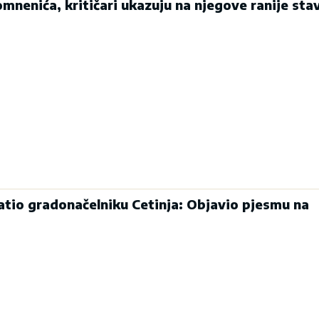
mnenića, kritičari ukazuju na njegove ranije sta
atio gradonačelniku Cetinja: Objavio pjesmu na