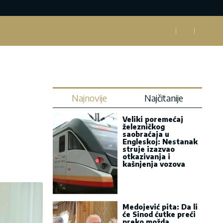
Najnovije
Najčitanije
Veliki poremećaj
železničkog
saobraćaja u
Engleskoj: Nestanak
struje izazvao
otkazivanja i
kašnjenja vozova
Medojević pita: Da li
će Sinod ćutke preći
preko možda