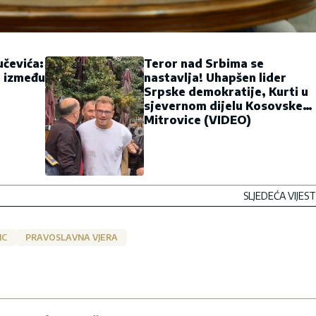
učevića:
Teror nad Srbima se
a između
nastavlja! Uhapšen lider
Srpske demokratije, Kurti u
sjevernom dijelu Kosovske
Mitrovice (VIDEO)
SLJEDEĆA VIJEST
IC
PRAVOSLAVNA VJERA