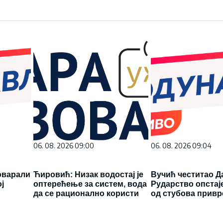
06. 08. 2026 09:00
06. 08. 2026 09:04
оварали
Ћировић: Низак водостај је
Вучић честитао Д
ј
оптерећење за систем, вода
Рударство опстаје
да се рационално користи
од стубова привр