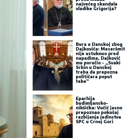
najvećeg skandala
vladike Grigorija?
Bura u Danskoj zbog
Dajkovića: Meseršmit
nije ustuknuo pred
napadima, Dajković
mu poručio - „Svaki
Srbin u Danskoj
treba da prepozna
političara poput
tebe“
Eparhija
budimljansko-
nikšićka: Vučić jasno
prepoznao pokušaj
razbijanja jedinstva
SPC u Crnoj Gori