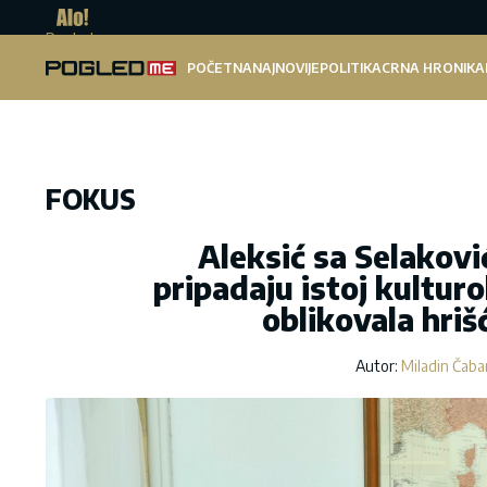
Pogled.me
POČETNA
NAJNOVIJE
POLITIKA
CRNA HRONIKA
FOKUS
Aleksić sa Selakov
pripadaju istoj kulturo
oblikovala hri
Autor:
Miladin Čaba