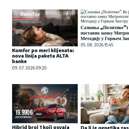
Сазнања „Политике”: 
поставио замку Митро
Методију у Горњем За
05. 08. 2026 15:45
Komfor po meri klijenata:
nova linija paketa ALTA
banke
09. 07. 2026 09:20
Hibrid broj 1 koji osvaja
Da li je genetika za