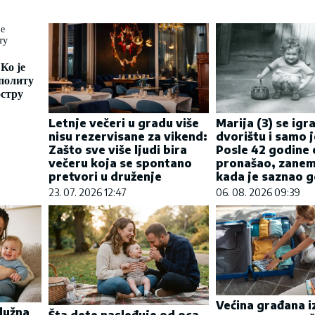
Ко је
политу
остру
Letnje večeri u gradu više
Marija (3) se igra
nisu rezervisane za vikend:
dvorištu i samo j
Zašto sve više ljudi bira
Posle 42 godine 
večeru koja se spontano
pronašao, zanem
pretvori u druženje
kada je saznao gd
23. 07. 2026 12:47
06. 08. 2026 09:39
Većina građana i
služna