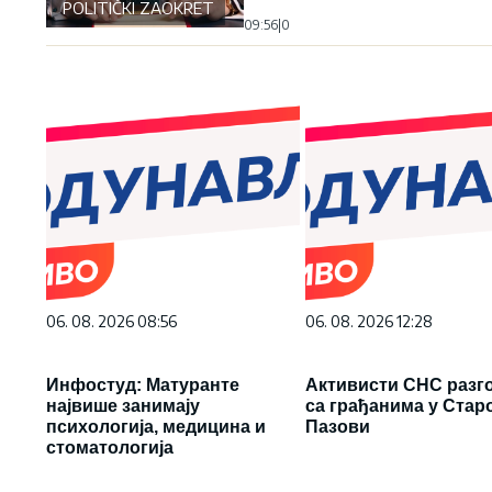
POLITIČKI ZAOKRET
09:56
|
0
06. 08. 2026 08:56
06. 08. 2026 12:28
Инфостуд: Матуранте
Активисти СНС разг
највише занимају
са грађанима у Старо
психологија, медицина и
Пазови
стоматологија