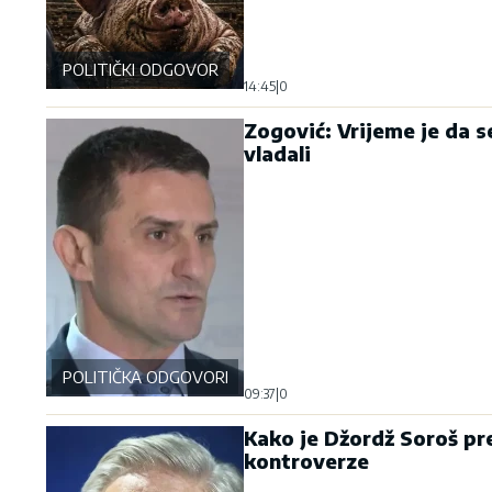
POLITIČKI ODGOVOR
14:45
|
0
Zogović: Vrijeme je da se
vladali
POLITIČKA ODGOVORNOST
09:37
|
0
Kako je Džordž Soroš pr
kontroverze