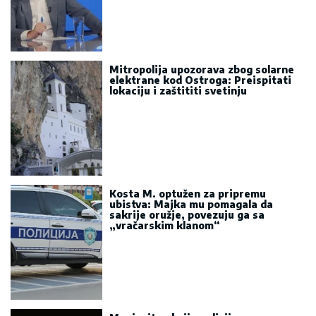
Mitropolija upozorava zbog solarne
elektrane kod Ostroga: Preispitati
lokaciju i zaštititi svetinju
Kosta M. optužen za pripremu
ubistva: Majka mu pomagala da
sakrije oružje, povezuju ga sa
„vračarskim klanom“