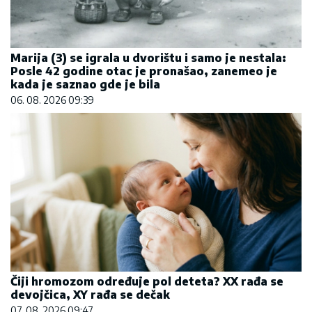
Marija (3) se igrala u dvorištu i samo je nestala:
Posle 42 godine otac je pronašao, zanemeo je
kada je saznao gde je bila
06. 08. 2026 09:39
Čiji hromozom određuje pol deteta? XX rađa se
devojčica, XY rađa se dečak
07. 08. 2026 09:47