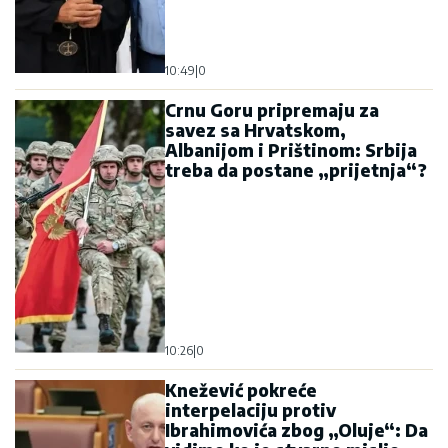
10:49
|
0
Crnu Goru pripremaju za
savez sa Hrvatskom,
Albanijom i Prištinom: Srbija
treba da postane „prijetnja“?
10:26
|
0
Knežević pokreće
interpelaciju protiv
Ibrahimovića zbog „Oluje“: Da