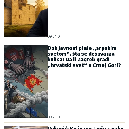
09:54
|
0
Dok javnost plaše „srpskim
svetom“, šta se dešava iza
kulisa: Da li Zagreb gradi
„hrvatski svet“ u Crnoj Gori?
09:28
|
0
Vuković: Ko je postavio zamku