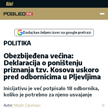
Pogled.me
Dodaj kao željeni izvor na google pretrazi
POLITIKA
Obezbijeđena većina:
Deklaracija o poništenju
priznanja tzv. Kosova uskoro
pred odbornicima u Pljevljima
Inicijativu je već potpisalo 18 odbornika,
koliko je potrebno za njeno usvajanje
Autor:
Miladin Čabarkapa
0