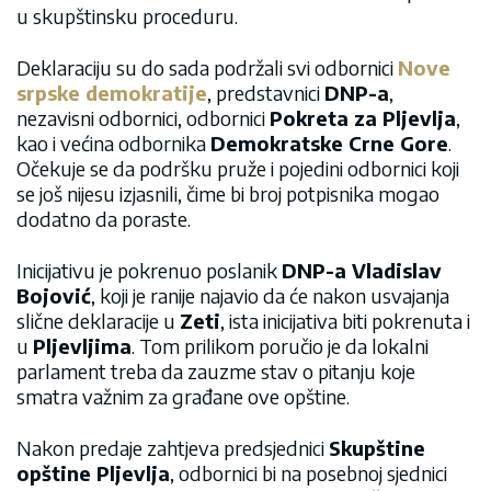
u skupštinsku proceduru.
Deklaraciju su do sada podržali svi odbornici
Nove
srpske demokratije
, predstavnici
DNP-a
,
nezavisni odbornici, odbornici
Pokreta za Pljevlja
,
kao i većina odbornika
Demokratske Crne Gore
.
Očekuje se da podršku pruže i pojedini odbornici koji
se još nijesu izjasnili, čime bi broj potpisnika mogao
dodatno da poraste.
Inicijativu je pokrenuo poslanik
DNP-a Vladislav
Bojović
, koji je ranije najavio da će nakon usvajanja
slične deklaracije u
Zeti
, ista inicijativa biti pokrenuta i
u
Pljevljima
. Tom prilikom poručio je da lokalni
parlament treba da zauzme stav o pitanju koje
smatra važnim za građane ove opštine.
Nakon predaje zahtjeva predsjednici
Skupštine
opštine Pljevlja
, odbornici bi na posebnoj sjednici