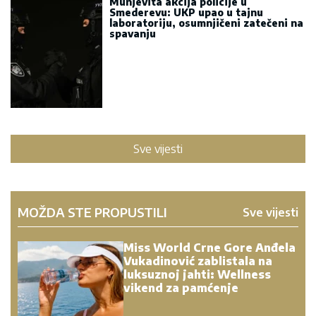
Munjevita akcija policije u
Smederevu: UKP upao u tajnu
laboratoriju, osumnjičeni zatečeni na
spavanju
Sve vijesti
MOŽDA STE PROPUSTILI
Sve vijesti
Miss World Crne Gore Anđela
Vukadinović zablistala na
luksuznoj jahti: Wellness
vikend za pamćenje