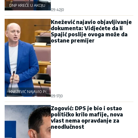
DNP KREĆE U AKCIJU
09:42
|
0
Knežević najavio objavljivanje
dokumenta: Vidjećete da li
Spajić poslije ovoga može da
ostane premijer
KNEŽEVIĆ NAJAVIO POLITIČKU BURU
09:17
|
0
Zogović: DPS je bio i ostao
političko krilo mafije, nova
vlast nema opravdanje za
neodlučnost