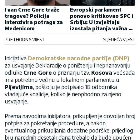
I van Crne Gore traže
Evropski parlament
tragove? Policija
ponovo kritikovao SPC i
intenzivira potragu za
Srbiju: U izvještaju
Medenicom
izostala pitanja važna za
srpski narod u Crnoj
PRETHODNA VIJEST
SLJEDEĆA VIJEST
Gori
Inicijativa
Demokratske narodne partije (DNP)
za usvajanje Deklaracije o poništenju i nepriznavanju
odluke
Crne Gore
o priznanju tzv.
Kosova
već sada
ima potrebnu većinu u lokalnom parlamentu u
Pljevljima
, pošto ju je potpisalo 18 odbornika
vladajuće koalicije, koliko je neophodno za njeno
usvajanje.
Prema navodima inicijatora, prikupljen je dovoljan broj
potpisa za pokretanje procedure, a nakon
eventualnog prikupljanja dodatne podrške, prijedlog
bi u narednih desetak dana trebalo da bude upućen