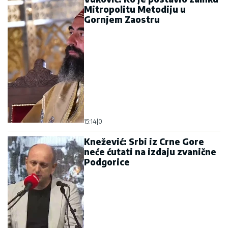
Mitropolitu Metodiju u
Gornjem Zaostru
15:14
|
0
Knežević: Srbi iz Crne Gore
neće ćutati na izdaju zvanične
Podgorice