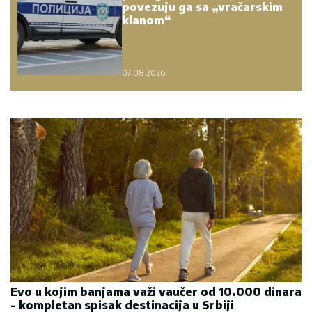
povezuju ga sa „vračarskim
klanom“
07.08.2026.
Evo u kojim banjama važi vaučer od 10.000 dinara
- kompletan spisak destinacija u Srbiji