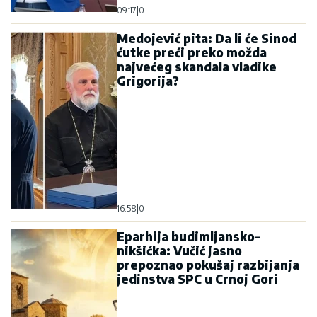
09:17
|
0
Medojević pita: Da li će Sinod
ćutke preći preko možda
najvećeg skandala vladike
Grigorija?
16:58
|
0
Eparhija budimljansko-
nikšićka: Vučić jasno
prepoznao pokušaj razbijanja
jedinstva SPC u Crnoj Gori