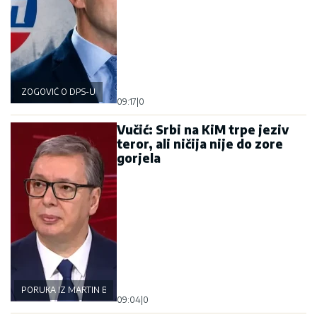
ZOGOVIĆ O DPS-U
09:17
|
0
Vučić: Srbi na KiM trpe jeziv
teror, ali ničija nije do zore
gorjela
PORUKA IZ MARTIN BRODA
09:04
|
0