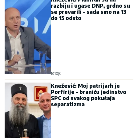
razbiju i ugase DNP, grdno su
se prevarili - sada smo na 13
do 15 odsto
13:10
|
0
Knežević: Moj patrijarh je
Porfirije - braniću jedinstvo
SPC od svakog pokušaja
separatizma