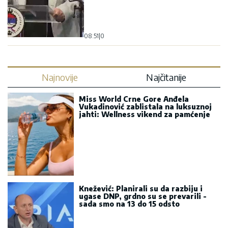
08:51
|
0
Najnovije
Najčitanije
Miss World Crne Gore Anđela
Vukadinović zablistala na luksuznoj
jahti: Wellness vikend za pamćenje
Knežević: Planirali su da razbiju i
ugase DNP, grdno su se prevarili -
sada smo na 13 do 15 odsto