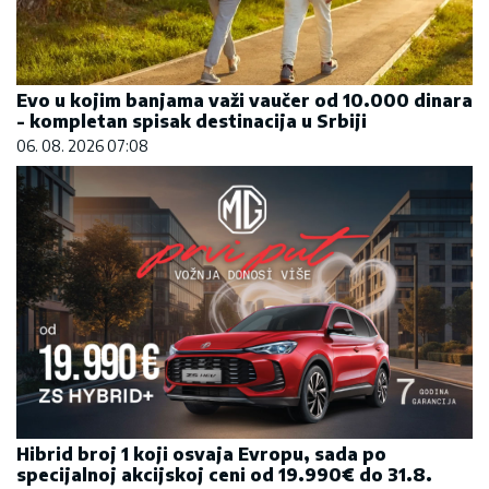
Evo u kojim banjama važi vaučer od 10.000 dinara
- kompletan spisak destinacija u Srbiji
06. 08. 2026 07:08
Hibrid broj 1 koji osvaja Evropu, sada po
specijalnoj akcijskoj ceni od 19.990€ do 31.8.