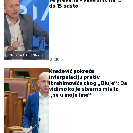
do 15 odsto
KNEŽEVIĆ O DNP-U
13:10
|
0
Knežević pokreće
interpelaciju protiv
Ibrahimovića zbog „Oluje“: Da
vidimo ko je stvarno mislio
„ne u moje ime“