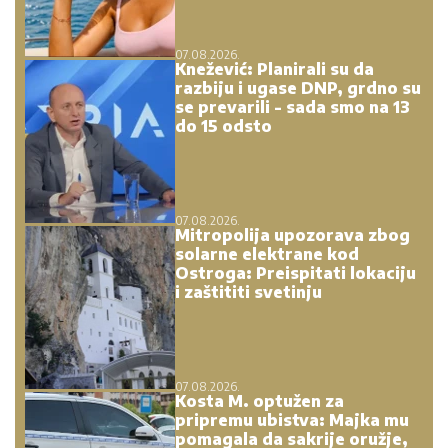
07.08.2026.
Knežević: Planirali su da
razbiju i ugase DNP, grdno su
se prevarili - sada smo na 13
do 15 odsto
07.08.2026.
Mitropolija upozorava zbog
solarne elektrane kod
Ostroga: Preispitati lokaciju
i zaštititi svetinju
07.08.2026.
Kosta M. optužen za
pripremu ubistva: Majka mu
pomagala da sakrije oružje,