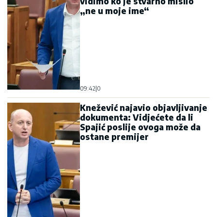
vidimo ko je stvarno mislio
„ne u moje ime“
09:42
|
0
Knežević najavio objavljivanje
dokumenta: Vidjećete da li
Spajić poslije ovoga može da
ostane premijer