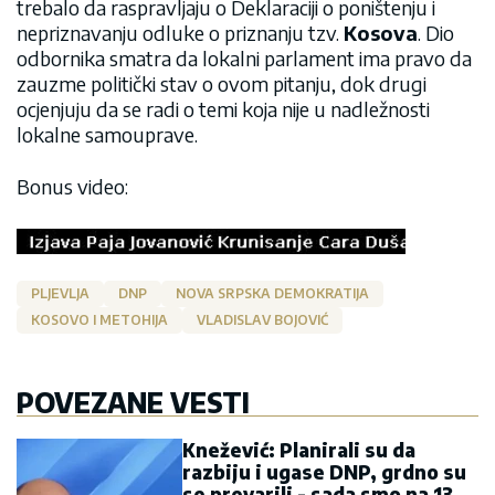
trebalo da raspravljaju o Deklaraciji o poništenju i
nepriznavanju odluke o priznanju tzv.
Kosova
. Dio
odbornika smatra da lokalni parlament ima pravo da
zauzme politički stav o ovom pitanju, dok drugi
ocjenjuju da se radi o temi koja nije u nadležnosti
lokalne samouprave.
Bonus video:
PLJEVLJA
DNP
NOVA SRPSKA DEMOKRATIJA
KOSOVO I METOHIJA
VLADISLAV BOJOVIĆ
POVEZANE VESTI
Knežević: Planirali su da
razbiju i ugase DNP, grdno su
se prevarili - sada smo na 13