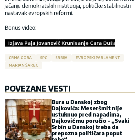
jačanje demokratskih institucija, političke stabilnosti i
nastavak evropskih reformi.
Bonus video:
CRNA GORA
SPC
SRBIJA
EVROPSKI PARLAMENT
MARJAN ŠAREC
POVEZANE VESTI
Bura u Danskoj zbog
Dajkovića: Meseršmit nije
ustuknuo pred napadima,
Dajković mu poručio - „Svaki
Srbin u Danskoj treba da
prepozna političara poput
tebe“