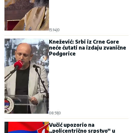
15:14
|
0
Knežević: Srbi iz Crne Gore
neće ćutati na izdaju zvanične
Podgorice
08:51
|
0
Vučić upozorio na
„policentrično srpstvo“ u