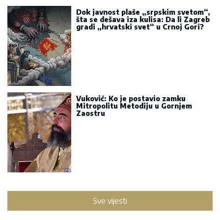
Dok javnost plaše „srpskim svetom“,
šta se dešava iza kulisa: Da li Zagreb
gradi „hrvatski svet“ u Crnoj Gori?
Vuković: Ko je postavio zamku
Mitropolitu Metodiju u Gornjem
Zaostru
Sve vijesti