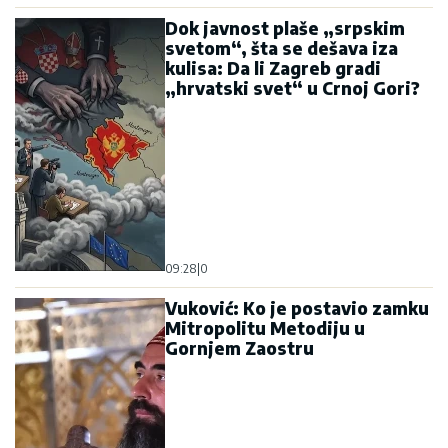
Dok javnost plaše „srpskim
svetom“, šta se dešava iza
kulisa: Da li Zagreb gradi
„hrvatski svet“ u Crnoj Gori?
09:28
|
0
Vuković: Ko je postavio zamku
Mitropolitu Metodiju u
Gornjem Zaostru