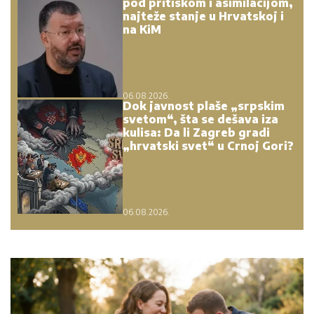
pod pritiskom i asimilacijom,
najteže stanje u Hrvatskoj i
na KiM
06.08.2026.
Dok javnost plaše „srpskim
svetom“, šta se dešava iza
kulisa: Da li Zagreb gradi
„hrvatski svet“ u Crnoj Gori?
06.08.2026.