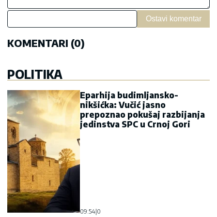
Ostavi komentar
KOMENTARI (0)
POLITIKA
Eparhija budimljansko-
nikšićka: Vučić jasno
prepoznao pokušaj razbijanja
jedinstva SPC u Crnoj Gori
09:54
|
0