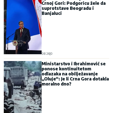
Crnoj Gori: Podgoricu žele da
suprotstave Beogradu i
Banjaluci
08:26
|
0
Ministarstvo i Ibrahimović se
ponose kontinuitetom
odlazaka na obilježavanje
„Oluje“: Je li Crna Gora dotakla
moralno dno?