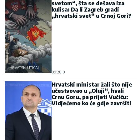
svetom“, šta se dešava iza
kulisa: Da li Zagreb gradi
„hrvatski svet“ u Crnoj Gori?
HRVATSKI UTICAJ
09:28
|
0
Hrvatski ministar žali što nije
učestvovao u „Oluji“, hvali
Crnu Goru, pa prijeti Vučiću:
Vidjećemo ko će gdje završiti