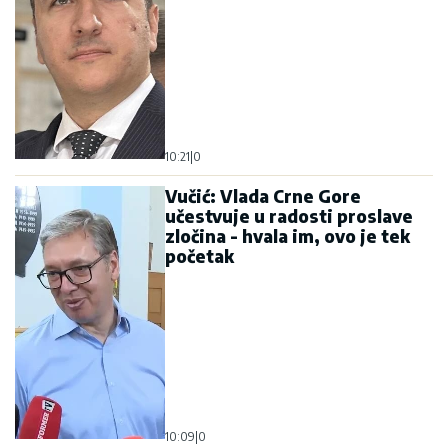
10:21
|
0
Vučić: Vlada Crne Gore
učestvuje u radosti proslave
zločina - hvala im, ovo je tek
početak
10:09
|
0