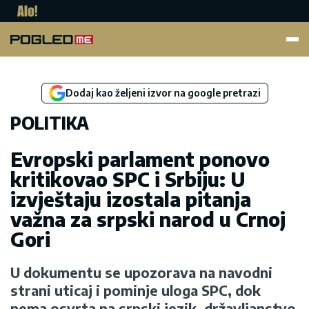
Pogled.me
Dodaj kao željeni izvor na google pretrazi
POLITIKA
Evropski parlament ponovo
kritikovao SPC i Srbiju: U
izvještaju izostala pitanja
važna za srpski narod u Crnoj
Gori
U dokumentu se upozorava na navodni
strani uticaj i pominje uloga SPC, dok
nema osvrta na srpski jezik, državljanstvo