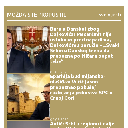
MOŽDA STE PROPUSTILI
Sve vijesti
Bura u Danskoj zbog
Dajkovića: Meseršmit nije
ustuknuo pred napadima,
Dajković mu poručio - „Svaki
Srbin u Danskoj treba da
prepozna političara poput
tebe“
06.08.2026.
Eparhija budimljansko-
nikšićka: Vučić jasno
prepoznao pokušaj
razbijanja jedinstva SPC u
Crnoj Gori
06.08.2026.
Antić: Srbi u regionu i dalje