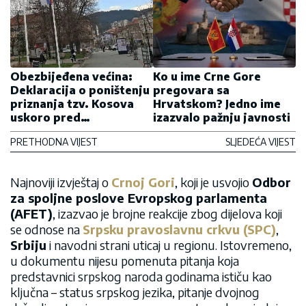
Obezbijeđena većina:
Ko u ime Crne Gore
Deklaracija o poništenju
pregovara sa
priznanja tzv. Kosova
Hrvatskom? Jedno ime
uskoro pred
izazvalo pažnju javnosti
odbornicima u Pljevljima
PRETHODNA VIJEST
SLJEDEĆA VIJEST
Najnoviji izvještaj o
Crnoj Gori
, koji je usvojio
Odbor
za spoljne poslove Evropskog parlamenta
(AFET)
, izazvao je brojne reakcije zbog dijelova koji
se odnose na
Srpsku pravoslavnu crkvu (SPC)
,
Srbiju
i navodni strani uticaj u regionu. Istovremeno,
u dokumentu nijesu pomenuta pitanja koja
predstavnici srpskog naroda godinama ističu kao
ključna – status srpskog jezika, pitanje dvojnog