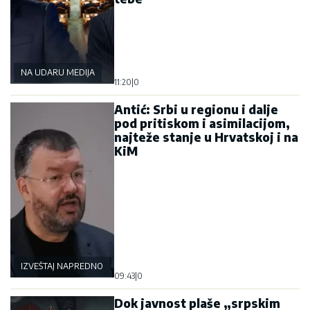
NA UDARU MEDIJA
11:20
|
0
Antić: Srbi u regionu i dalje
pod pritiskom i asimilacijom,
najteže stanje u Hrvatskoj i na
KiM
IZVEŠTAJ NAPREDNOG KLUBA
09:43
|
0
Dok javnost plaše „srpskim