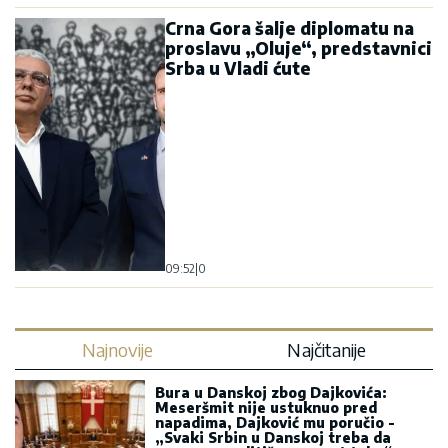
Crna Gora šalje diplomatu na
proslavu „Oluje“, predstavnici
Srba u Vladi ćute
09:52
|
0
Najnovije
Najčitanije
Bura u Danskoj zbog Dajkovića:
Meseršmit nije ustuknuo pred
napadima, Dajković mu poručio -
„Svaki Srbin u Danskoj treba da