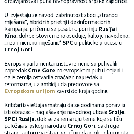
državljanstva i puna ravnopravnost srpske zajednice.
U izvještaju se navodi zabrinutost zbog „stranog
miješanja“, hibridnih prijetnji i dezinformacionih
kampanja, pri čemu se posebno pominju
Rusija
i
Kina
, dok se istovremeno osuđuje, kako je navedeno,
„neprimjereno miješanje“
SPC
u političke procese u
Crnoj Gori
.
Evropski parlamentarci istovremeno su pohvalili
napredak
Crne Gore
na evropskom putu i ocijenili
da je zemlja ostvarila značajan napredak u
reformama, uz ambiciju da pregovore sa
Evropskom unijom
završi do kraja godine.
Kritičari izvještaja smatraju da se godinama ponavlja
isti obrazac – naglašavanje navodnog uticaja
Srbije
,
SPC
i
Rusije
, dok se zanemaruju teme koje se tiču
položaja srpskog naroda u
Crnoj Gori
. Sa druge
strane, autori izvještaja poručuju da je cilj dokumenta