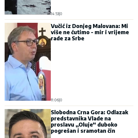
14:53
|
0
Vučić iz Donjeg Malovana: Mi
više ne ćutimo - mir i vrijeme
rade za Srbe
11:06
|
0
Slobodna Crna Gora: Odlazak
predstavnika Vlade na
proslavu „Oluje“ duboko
pogrešan i sramotan čin