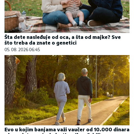
Šta dete nasleđuje od oca, a šta od majke? Sve
što treba da znate o genetici
05. 08. 2026 06:45
Evo u kojim banjama važi vaučer od 10.000 dinara