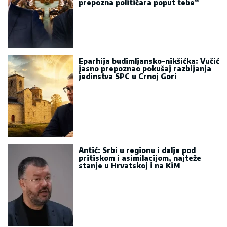
prepozna političara poput tebe“
Eparhija budimljansko-nikšićka: Vučić
jasno prepoznao pokušaj razbijanja
jedinstva SPC u Crnoj Gori
Antić: Srbi u regionu i dalje pod
pritiskom i asimilacijom, najteže
stanje u Hrvatskoj i na KiM