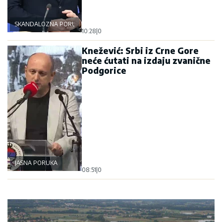
SKANDALOZNA PORUKA
10:28
|
0
Knežević: Srbi iz Crne Gore
neće ćutati na izdaju zvanične
Podgorice
JASNA PORUKA
08:51
|
0