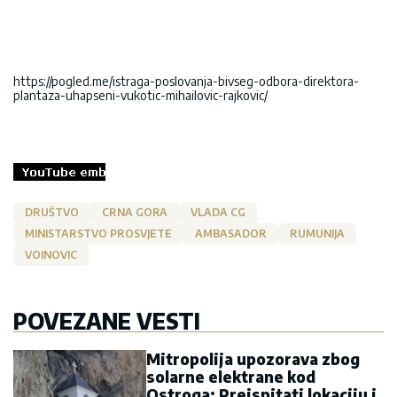
https://pogled.me/istraga-poslovanja-bivseg-odbora-direktora-
plantaza-uhapseni-vukotic-mihailovic-rajkovic/
DRUŠTVO
CRNA GORA
VLADA CG
MINISTARSTVO PROSVJETE
AMBASADOR
RUMUNIJA
VOINOVIC
POVEZANE VESTI
Mitropolija upozorava zbog
solarne elektrane kod
Ostroga: Preispitati lokaciju i