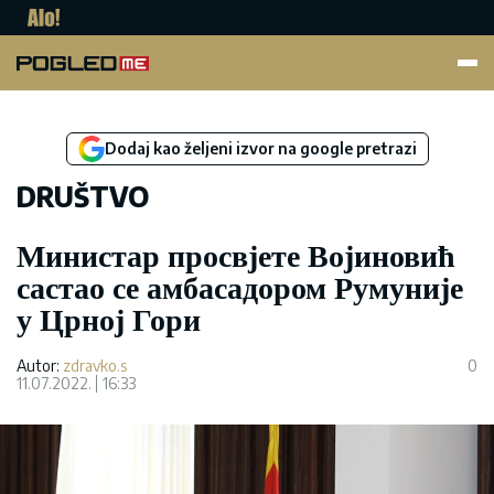
Pogled.me
Dodaj kao željeni izvor na google pretrazi
DRUŠTVO
Министар просвјете Војиновић
састао се амбасадором Румуније
у Црној Гори
Autor:
zdravko.s
0
11.07.2022.
16:33