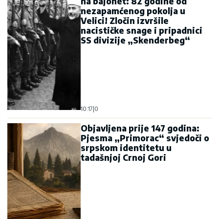
na bajonet: 82 godine od
nezapamćenog pokolja u
Velici! Zločin izvršile
nacističke snage i pripadnici
SS divizije „Skenderbeg“
10:17
|
0
Objavljena prije 147 godina:
Pjesma „Primorac“ svjedoči o
srpskom identitetu u
tadašnjoj Crnoj Gori