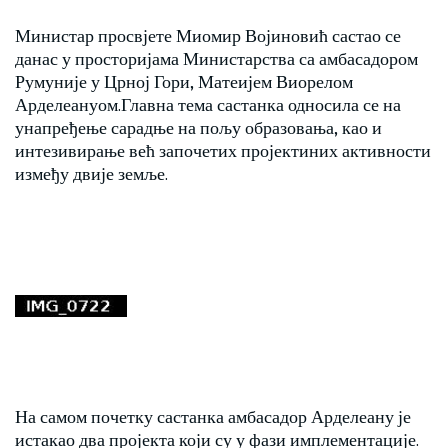
Министар просвјете Миомир Војиновић састао се
данас у просторијама Министарства са амбасадором
Румуније у Црној Гори, Матеијем Виорелом
Арделеануом.Главна тема састанка односила се на
унапређење сарадње на пољу образовања, као и
интезивирање већ започетих пројектиних активности
између двије земље.
На самом почетку састанка амбасадор Арделеану је
истакао два пројекта који су у фази имплементације.