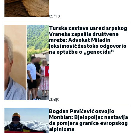
09:11
|
0
Turska zastava usred srpskog
Vraneša zapalila društvene
mreže: Advokat Miladin
Joksimović žestoko odgovorio
na optužbe o „genocidu“
21:41
|
0
Bogdan Pavićević osvojio
Monblan: Bjelopoljac nastavlja
da pomjera granice evropskog
alpinizma