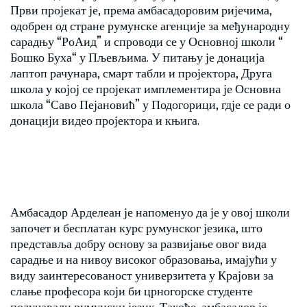
Први пројекат је, према амбасадоровим ријечима,
одобрен од стране румунске агенције за међународну
сарадњу “РоАид” и спроводи се у Основној школи “
Бошко Буха“ у Пљевљима. У питању је донација
лаптоп рачунара, смарт табли и пројектора, Друга
школа у којој се пројекат имплементира је Основна
школа “Саво Пејановић” у Подогорици, гдје се ради о
донацији видео пројектора и књига.
Амбасадор Арделеан је напоменуо да је у овој школи
започет и бесплатан курс румунског језика, што
представља добру основу за развијање овог вида
сарадње и на нивоу високог образовања, имајући у
виду заинтересованост универзитета у Крајови за
слање професора који би црногорске студенте
подучавали румунски језик. Такође, амбасадор је