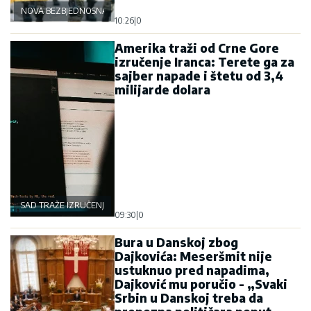
NOVA BEZBJEDNOSNA OSOVINA
10:26
|
0
Amerika traži od Crne Gore
izručenje Iranca: Terete ga za
sajber napade i štetu od 3,4
milijarde dolara
SAD TRAŽE IZRUČENJE
09:30
|
0
Bura u Danskoj zbog
Dajkovića: Meseršmit nije
ustuknuo pred napadima,
Dajković mu poručio - „Svaki
Srbin u Danskoj treba da