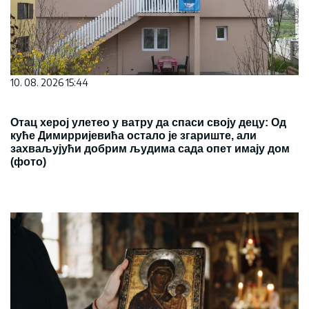
10. 08. 2026 15:44
Отац херој улетео у ватру да спаси своју децу: Од
куће Димирријевића остало је згариште, али
захваљујући добрим људима сада опет имају дом
(фото)