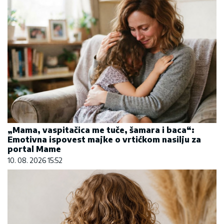
„Mama, vaspitačica me tuče, šamara i baca“:
Emotivna ispovest majke o vrtićkom nasilju za
portal Mame
10. 08. 2026 15:52