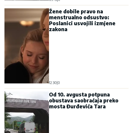
Žene dobile pravo na
menstrualno odsustvo:
Poslanici usvojili izmjene
zakona
12:30
|
0
Od 10. avgusta potpuna
obustava saobraćaja preko
mosta Đurđevića Tara