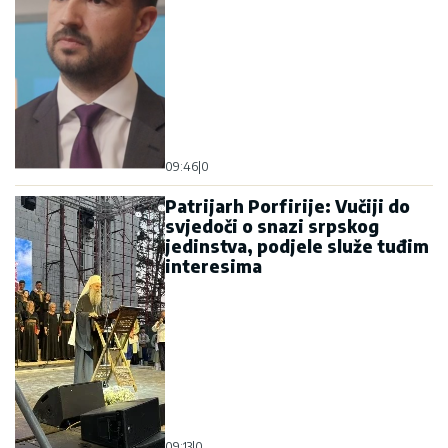
09:46
|
0
Patrijarh Porfirije: Vučiji do
svjedoči o snazi srpskog
jedinstva, podjele služe tuđim
interesima
09:13
|
0