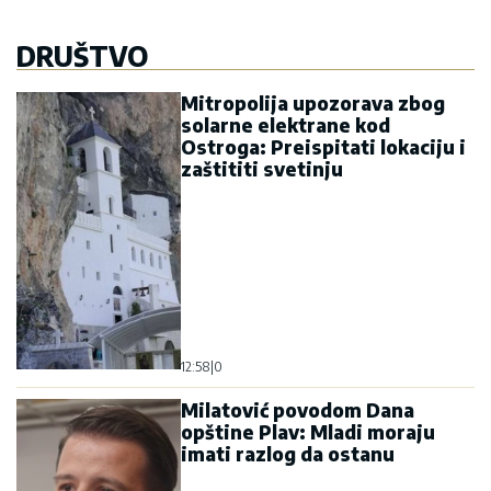
DRUŠTVO
Mitropolija upozorava zbog
solarne elektrane kod
Ostroga: Preispitati lokaciju i
zaštititi svetinju
12:58
|
0
Milatović povodom Dana
opštine Plav: Mladi moraju
imati razlog da ostanu