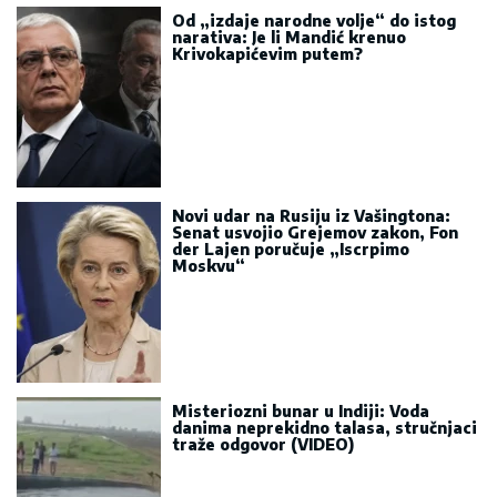
Od „izdaje narodne volje“ do istog
narativa: Je li Mandić krenuo
Krivokapićevim putem?
Novi udar na Rusiju iz Vašingtona:
Senat usvojio Grejemov zakon, Fon
der Lajen poručuje „Iscrpimo
Moskvu“
Misteriozni bunar u Indiji: Voda
danima neprekidno talasa, stručnjaci
traže odgovor (VIDEO)