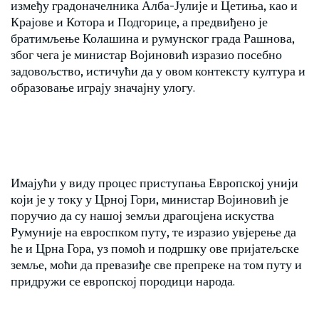
између градоначелника Алба-Јулије и Цетиња, као и
Крајове и Котора и Подгорице, а предвиђено је
братимљење Колашина и румунског града Рашнова,
због чега је министар Војиновић изразио посебно
задовољство, истичући да у овом контексту култура и
образовање играју значајну улогу.
Имајући у виду процес приступања Европској унији
који је у току у Црној Гори, министар Војиновић је
поручио да су нашој земљи драгоцјена искуства
Румуније на евроспком путу, те изразио увјерење да
ће и Црна Гора, уз помоћ и подршку ове пријатељске
земље, моћи да превазиђе све препреке на том путу и
придружи се европској породици народа.