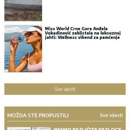
Miss World Crne Gore Anđela
Vukadinović zablistala na luksuznoj
jahti: Wellness vikend za pamćenje
Sve vijesti
MOŽDA STE PROPUSTILI
Sve vijesti
„IMAMO RAZLIČITE RAZLOGE