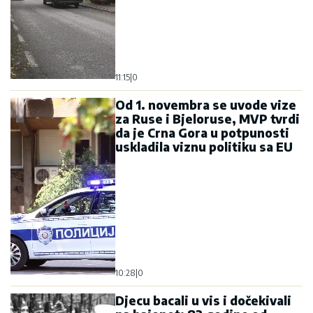
11:15
|
0
Od 1. novembra se uvode vize
za Ruse i Bjeloruse, MVP tvrdi
da je Crna Gora u potpunosti
uskladila viznu politiku sa EU
10:28
|
0
Djecu bacali u vis i dočekivali