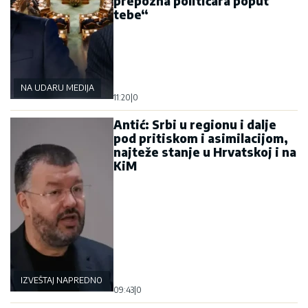
prepozna političara poput
tebe“
NA UDARU MEDIJA
11:20
|
0
Antić: Srbi u regionu i dalje
pod pritiskom i asimilacijom,
najteže stanje u Hrvatskoj i na
KiM
IZVEŠTAJ NAPREDNOG KLUBA
09:43
|
0