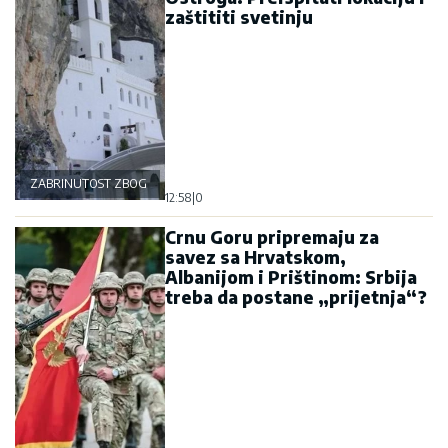
zaštititi svetinju
ZABRINUTOST ZBOG OSTROGA
12:58
|
0
Crnu Goru pripremaju za
savez sa Hrvatskom,
Albanijom i Prištinom: Srbija
treba da postane „prijetnja“?