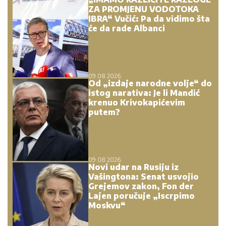
ZA PROMJENU VODOTOKA
IBRA“ Vučić: Pa da vidimo šta
će da rade Albanci
09.08.2026.
Od „izdaje narodne volje“ do
istog narativa: Je li Mandić
krenuo Krivokapićevim
putem?
09.08.2026.
Novi udar na Rusiju iz
Vašingtona: Senat usvojio
Grejemov zakon, Fon der
Lajen poručuje „Iscrpimo
Moskvu“