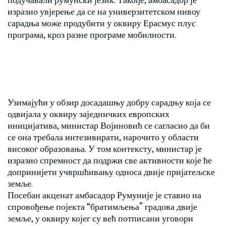
изразио увјерење да се на универзитетском нивоу
сарадња може продубити у оквиру Ерасмус плус
програма, кроз разне програме мобилности.
Узимајући у обзир досадашњу добру сарадњу која се
одвијала у оквиру заједничких европских
иницијатива, министар Војиновић се сагласио да би
се она требала интезивирати, нарочито у области
високог образовања. У том контексту, министар је
изразио спремност да подржи све активности које ће
допринијети учвршћивању односа двије пријатељске
земље.
Посебан акценат амбасадор Румуније је ставио на
спровођење појекта “братимљења” градова двије
земље, у оквиру којег су већ потписани уговори