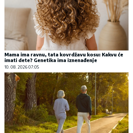
Mama ima ravnu, tata kovrdžavu kosu: Kakvu će
imati dete? Genetika ima iznenađenje
10. 08. 2026 07:05