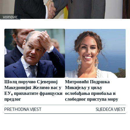
voinovic
Шолц поручио Сјеверној
Митровић: Подршка
Македонији: Желимо вас у
Микијељу у циљу
ЕУ, прихватите француски
ослобађања приобаља и
предлог
слободног приступа мору
PRETHODNA VIJEST
SLJEDEĆA VIJEST