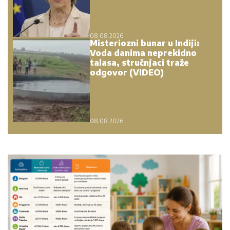
08.08.2026.
Misteriozni bunar u Indiji:
Voda danima neprekidno
talasa, stručnjaci traže
odgovor (VIDEO)
08.08.2026.