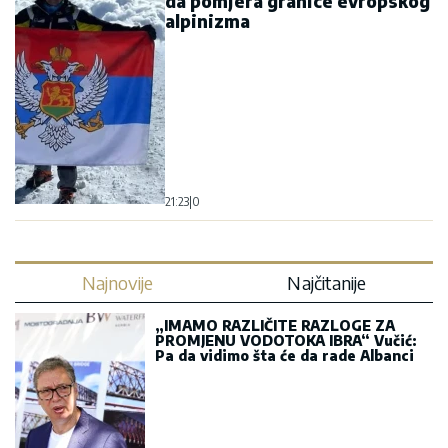
da pomjera granice evropskog
alpinizma
21:23
|
0
Najnovije
Najčitanije
„IMAMO RAZLIČITE RAZLOGE ZA
PROMJENU VODOTOKA IBRA“ Vučić:
Pa da vidimo šta će da rade Albanci