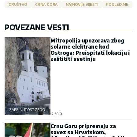
DRUŠTVO
CRNA GORA
NAJNOVIJE VIJESTI
POGLED.ME
POVEZANE VESTI
Mitropolija upozorava zbog
solarne elektrane kod
Ostroga: Preispitati lokaciju i
zaštititi svetinju
ZABRINUTOST ZBOG OSTROGA
12:58
|
0
Crnu Goru pripremaju za
savez sa Hrvatskom,