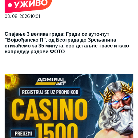
09. 08. 2026 10:01
Спајање 3 велика града: Гради се ауто-пут
"Војвођанско П", од Београда до Зрењанина
стизаћемо за 35 минута, ево детаљне трасе и како
напредују радови ФОТО