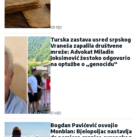
09:11
|
0
Turska zastava usred srpskog
Vraneša zapalila društvene
mreže: Advokat Miladin
Joksimović žestoko odgovorio
na optužbe o „genocidu“
21:41
|
0
Bogdan Pavićević osvojio
Monblan: Bjelopoljac nastavlja