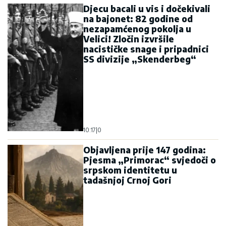
Djecu bacali u vis i dočekivali
na bajonet: 82 godine od
nezapamćenog pokolja u
Velici! Zločin izvršile
nacističke snage i pripadnici
SS divizije „Skenderbeg“
10:17
|
0
Objavljena prije 147 godina:
Pjesma „Primorac“ svjedoči o
srpskom identitetu u
tadašnjoj Crnoj Gori