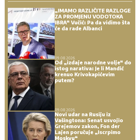
„IMAMO RAZLIČITE RAZLOGE
ZA PROMJENU VODOTOKA
IBRA“ Vučić: Pa da vidimo šta
će da rade Albanci
09.08.2026.
Od „izdaje narodne volje“ do
istog narativa: Je li Mandić
krenuo Krivokapićevim
putem?
09.08.2026.
Novi udar na Rusiju iz
Vašingtona: Senat usvojio
Grejemov zakon, Fon der
Lajen poručuje „Iscrpimo
Moskvu“