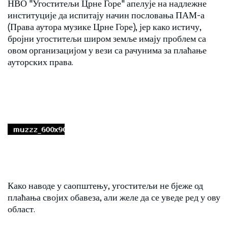
НВО "Угоститељи Црне Горе" апелује на надлежне
институције да испитају начин пословања ПАМ-а
(Права аутора музике Црне Горе), јер како истичу,
бројни угоститељи широм земље имају проблем са
овом организацијом у вези са рачунима за плаћање
ауторских права.
Како наводе у саопштењу, угоститељи не бјеже од
плаћања својих обавеза, али желе да се уведе ред у ову
област.