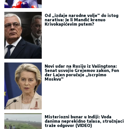
Od „izdaje narodne volje“ do istog
narativa: Je li Mandić krenuo
Krivokapićevim putem?
Novi udar na Rusiju iz Vašingtona:
Senat usvojio Grejemov zakon, Fon
der Lajen poručuje „Iscrpimo
Moskvu“
Misteriozni bunar u Indiji: Voda
danima neprekidno talasa, stručnjaci
traže odgovor (VIDEO)