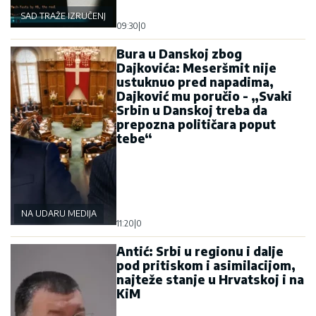
SAD TRAŽE IZRUČENJE
09:30
|
0
Bura u Danskoj zbog
Dajkovića: Meseršmit nije
ustuknuo pred napadima,
Dajković mu poručio - „Svaki
Srbin u Danskoj treba da
prepozna političara poput
tebe“
NA UDARU MEDIJA
11:20
|
0
Antić: Srbi u regionu i dalje
pod pritiskom i asimilacijom,
najteže stanje u Hrvatskoj i na
KiM