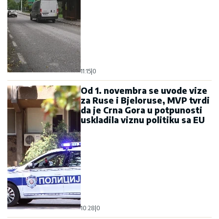
11:15
|
0
Od 1. novembra se uvode vize
za Ruse i Bjeloruse, MVP tvrdi
da je Crna Gora u potpunosti
uskladila viznu politiku sa EU
10:28
|
0