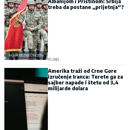
Albanijom i Prištinom: Srbija
treba da postane „prijetnja“?
NOVA BEZBJEDNOSNA OSOVINA
10:26
|
0
Amerika traži od Crne Gore
izručenje Iranca: Terete ga za
sajber napade i štetu od 3,4
milijarde dolara