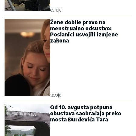
09:13
|
0
Žene dobile pravo na
menstrualno odsustvo:
Poslanici usvojili izmjene
zakona
12:30
|
0
Od 10. avgusta potpuna
obustava saobraćaja preko
mosta Đurđevića Tara