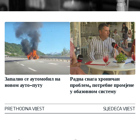
Запалио се аутомобил на
Радна снага хроничан
новом ауто-путу
проблем, потребне промјене
у обазовном систему
PRETHODNA VIJEST
SLJEDEĆA VIJEST