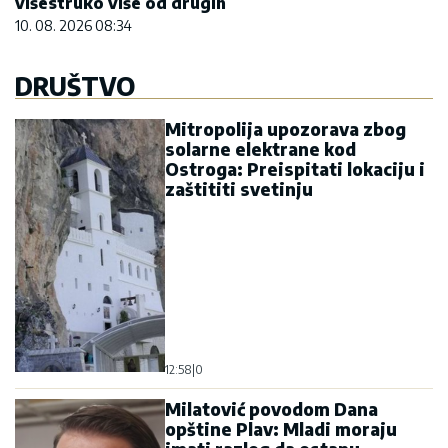
višestruko više od drugih
10. 08. 2026 08:34
DRUŠTVO
Mitropolija upozorava zbog
solarne elektrane kod
Ostroga: Preispitati lokaciju i
zaštititi svetinju
12:58
|
0
Milatović povodom Dana
opštine Plav: Mladi moraju