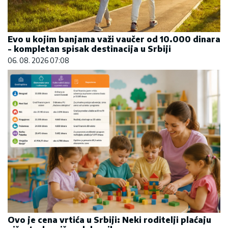
Evo u kojim banjama važi vaučer od 10.000 dinara
- kompletan spisak destinacija u Srbiji
06. 08. 2026 07:08
Ovo je cena vrtića u Srbiji: Neki roditelji plaćaju