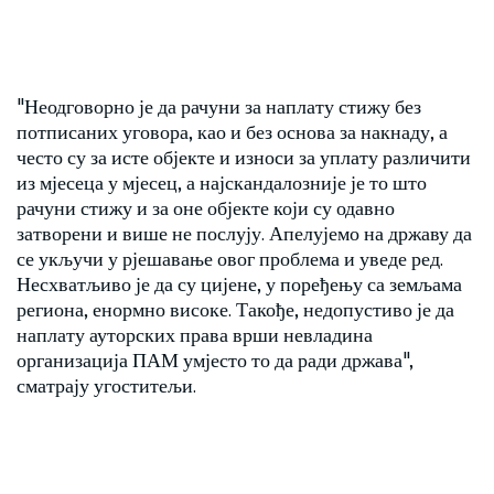
"Неодговорно је да рачуни за наплату стижу без
потписаних уговора, као и без основа за накнаду, а
често су за исте објекте и износи за уплату различити
из мјесеца у мјесец, а најскандалозније је то што
рачуни стижу и за оне објекте који су одавно
затворени и више не послују. Апелујемо на државу да
се укључи у рјешавање овог проблема и уведе ред.
Несхватљиво је да су цијене, у поређењу са земљама
региона, енормно високе. Такође, недопустиво је да
наплату ауторских права врши невладина
организација ПАМ умјесто то да ради држава",
сматрају угоститељи.