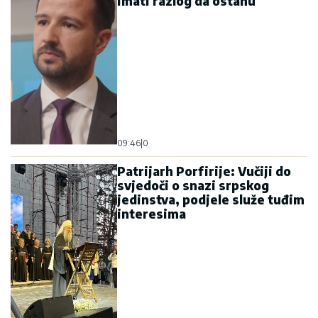
imati razlog da ostanu
09:46
|
0
Patrijarh Porfirije: Vučiji do
svjedoči o snazi srpskog
jedinstva, podjele služe tuđim
interesima