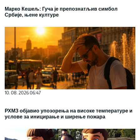
Марко Кешељ: Гуча је препознатљив симбол
Србије, њене културе
10. 08. 2026 06:47
РХМЗ објавио упозорења на високе температуре и
услове за иницирање и ширење пожара