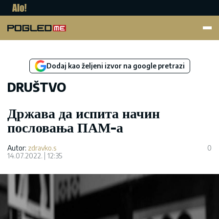
Pogled.me
Dodaj kao željeni izvor na google pretrazi
DRUŠTVO
Држава да испита начин
пословања ПАМ-а
Autor:
zdravko.s
0
14.07.2022.
12:35