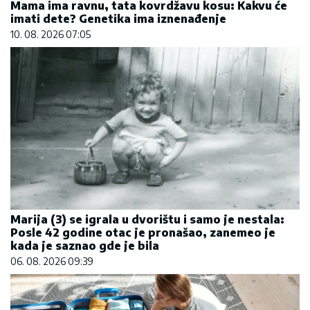
Mama ima ravnu, tata kovrdžavu kosu: Kakvu će
imati dete? Genetika ima iznenađenje
10. 08. 2026 07:05
Marija (3) se igrala u dvorištu i samo je nestala:
Posle 42 godine otac je pronašao, zanemeo je
kada je saznao gde je bila
06. 08. 2026 09:39