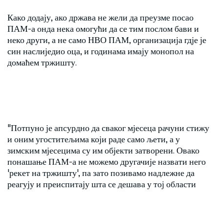
Како додају, ако држава не жели да преузме посао
ПАМ-а онда нека омогући да се тим послом бави и
неко други, а не само НВО ПАМ, организација гдје је
син наслиједио оца, и годинама имају монопол на
домаћем тржишту.
"Потпуно је апсурдно да сваког мјесеца рачуни стижу
и оним угоститељима који раде само љети, а у
зимским мјесецима су им објекти затворени. Овако
понашање ПАМ-а не можемо другачије назвати него
'рекет на тржишту', па зато позивамо надлежне да
реагују и преиспитају шта се дешава у тој области