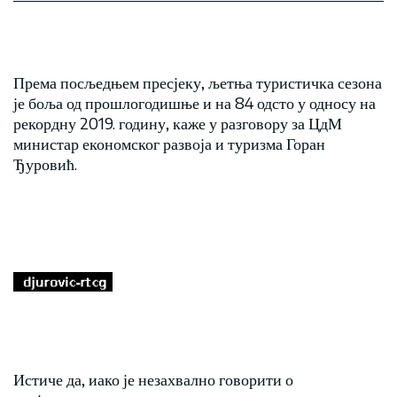
Према посљедњем пресјеку, љетња туристичка сезона
је боља од прошлогодишње и на 84 одсто у односу на
рекордну 2019. годину, каже у разговору за ЦдМ
министар економског развоја и туризма Горан
Ђуровић.
Истиче да, иако је незахвално говорити о