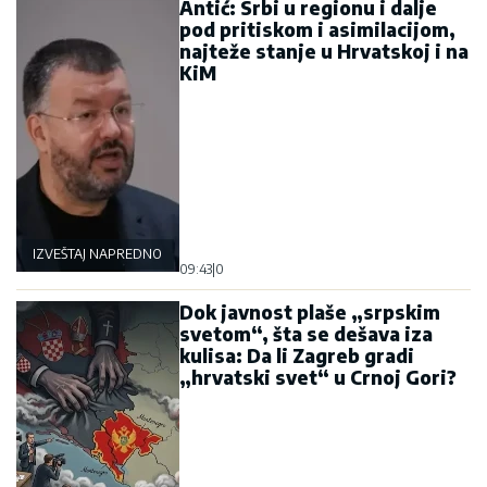
Antić: Srbi u regionu i dalje
pod pritiskom i asimilacijom,
najteže stanje u Hrvatskoj i na
KiM
IZVEŠTAJ NAPREDNOG KLUBA
09:43
|
0
Dok javnost plaše „srpskim
svetom“, šta se dešava iza
kulisa: Da li Zagreb gradi
„hrvatski svet“ u Crnoj Gori?