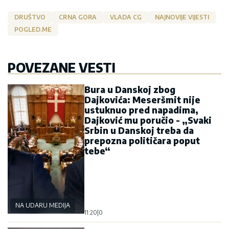
DRUŠTVO
CRNA GORA
VLADA CG
NAJNOVIJE VIJESTI
POGLED.ME
POVEZANE VESTI
Bura u Danskoj zbog
Dajkovića: Meseršmit nije
ustuknuo pred napadima,
Dajković mu poručio - „Svaki
Srbin u Danskoj treba da
prepozna političara poput
tebe“
NA UDARU MEDIJA
11:20
|
0