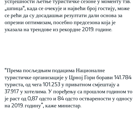
успјешности љетње туристичке сезоне у моменту тзв.
„шпица“, када се очекује и највећи број гостију, може
се рећи да су досадашњи резултати дали основа за
опрезни оптимизам, посебно предсезона која је
указала на трендове из рекордне 2019. године.
“Према посљедњим подацима Националне
туристичке организације у Црној Гори борави 141.784
туриста, од чега 101.253 у приватном смјештају а
37.917 у хотелима. У поређењу са прошлом годином то
је раст од 0,87 одсто и 84 одсто остварености у односу
на 2019. годину”, каже министар.