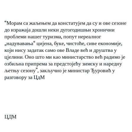
“Морам са жаљењем да констатујем да су и ове сезоне
до изражаја дошли неки дугогодишњи хронични
проблеми нашег туризма, попут нереалног
„надувавања“ цијена, буке, чистоће, сиве економије,
који нису задатак само ове Владе већ и друштва у
цјелини. Оно што ми као министарство већ радимо је
озбиљна припрема за предстојећу зимску и наредну
љетњу сезону”, закључио је министар Ђуровић у
разговору за ЦдМ
ЦДМ