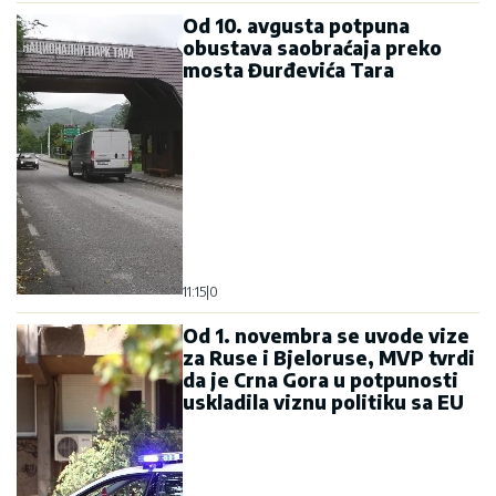
Od 10. avgusta potpuna
obustava saobraćaja preko
mosta Đurđevića Tara
11:15
|
0
Od 1. novembra se uvode vize
za Ruse i Bjeloruse, MVP tvrdi
da je Crna Gora u potpunosti
uskladila viznu politiku sa EU