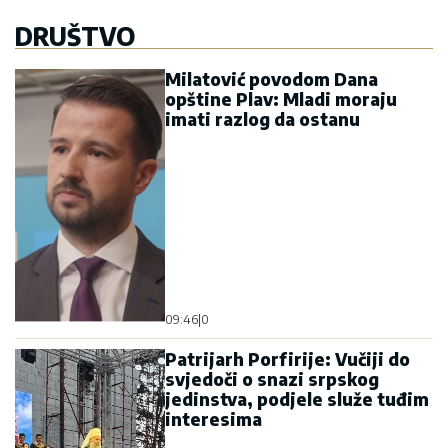
DRUŠTVO
Milatović povodom Dana
opštine Plav: Mladi moraju
imati razlog da ostanu
09:46
|
0
Patrijarh Porfirije: Vučiji do
svjedoči o snazi srpskog
jedinstva, podjele služe tuđim
interesima