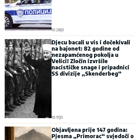
10:28
|
0
Djecu bacali u vis i dočekivali
na bajonet: 82 godine od
nezapamćenog pokolja u
Velici! Zločin izvršile
nacističke snage i pripadnici
SS divizije „Skenderbeg“
10:17
|
0
Objavljena prije 147 godina:
Pjesma „Primorac“ svjedoči o