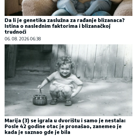
Da li je genetika zaslužna za rađanje blizanaca?
Istina o naslednim faktorima i blizanačkoj
trudnoći
06. 08. 2026 06:38
Marija (3) se igrala u dvorištu i samo je nestala:
Posle 42 godine otac je pronašao, zanemeo je
kada je saznao gde je bila