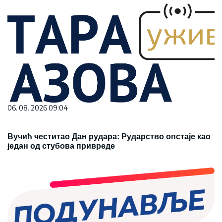
06. 08. 2026 09:04
Вучић честитао Дан рудара: Рударство опстаје као
један од стубова привреде