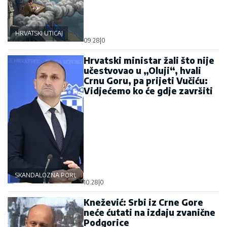
HRVATSKI UTICAJ
09:28
|
0
Hrvatski ministar žali što nije
učestvovao u „Oluji“, hvali
Crnu Goru, pa prijeti Vučiću:
Vidjećemo ko će gdje završiti
SKANDALOZNA PORUKA
10:28
|
0
Knežević: Srbi iz Crne Gore
neće ćutati na izdaju zvanične
Podgorice