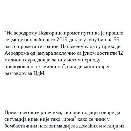
“На аеродрому Подгорица промет путника је прошле
седмице био већи него 2019. док је у јуну био на 99
одсто промета те године. Напоменућу да су приходи
Аеродрома од јануара закључно са јуном достигли 12
милиона еура, док је лани у истом периоду
приходовано пет милиона”, наводи министар у
разговору за ЦдМ.
Према његовим ријечима, сви ови подаци говоре да
ситуација ипак није тако „црна” како се чини у
бомбастичним насловима дијела домаћих и медија из