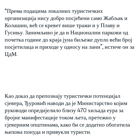
“Према подацима локалних туристичких
организација нису добро посјећени само Жабљак и
Колашин, већ се кревет више тражи и у Плаву и
Гусињу. Занимљиво је да и Национални паркови од
почетка године до краја јуна биљеже дупло већи број
посјетилаца и приходе у односу на лани”, истиче он за
ЦдМ.
Као доказ да препознају туристички потенцијал
сјевера, Ђуровић наводи да је Министарство којим
руководи опредијелило близу 470 хиљада еура за
бројне манифестације током љета, претежно у
сјеверним општинама, како би се додатно обогатила
њихова понуда и привукли туристи.