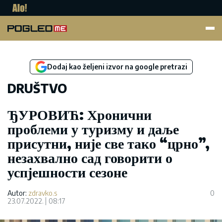
Pogled.me
Dodaj kao željeni izvor na google pretrazi
DRUŠTVO
ЂУРОВИЋ: Хронични
проблеми у туризму и даље
присутни, није све тако “црно”,
незахвално сад говорити о
успјешности сезоне
Autor:
zdravko.s
0
23.07.2022.
08:17