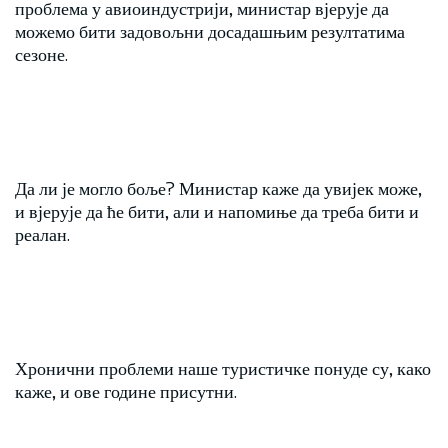
проблема у авиоиндустрији, министар вјерује да
можемо бити задовољни досадашњим резултатима
сезоне.
Да ли је могло боље? Министар каже да увијек може,
и вјерује да ће бити, али и напомиње да треба бити и
реалан.
Хронични проблеми наше туристичке понуде су, како
каже, и ове године присутни.