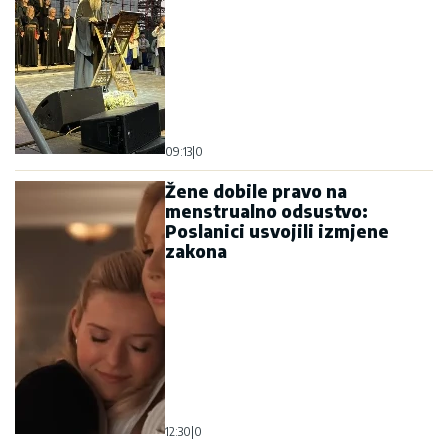
09:13
|
0
Žene dobile pravo na
menstrualno odsustvo:
Poslanici usvojili izmjene
zakona
12:30
|
0