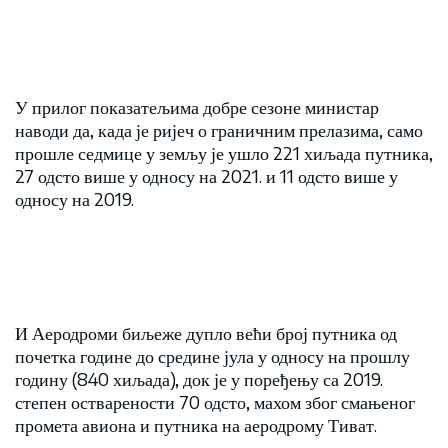
У прилог показатељима добре сезоне министар
наводи да, када је ријеч о граничним прелазима, само
прошле седмице у земљу је ушло 221 хиљада путника,
27 одсто више у односу на 2021. и 11 одсто више у
односу на 2019.
И Аеродроми биљеже дупло већи број путника од
почетка године до средине јула у односу на прошлу
годину (840 хиљада), док је у поређењу са 2019.
степен остварености 70 одсто, махом због смањеног
промета авиона и путника на аеродрому Тиват.