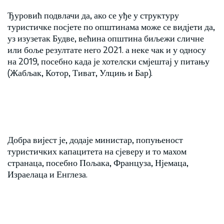
Ђуровић подвлачи да, ако се уђе у структуру
туристичке посјете по општинама може се видјети да,
уз изузетак Будве, већина општина биљежи сличне
или боље резултате него 2021. а неке чак и у односу
на 2019, посебно када је хотелски смјештај у питању
(Жабљак, Котор, Тиват, Улцињ и Бар).
Добра вијест је, додаје министар, попуњеност
туристичких капацитета на сјеверу и то махом
странаца, посебно Пољака, Француза, Нјемаца,
Израелаца и Енглеза.