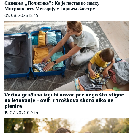
Сазнања „Политике”: Ко је поставио замку
Митрополиту Методију у Горњем Заостру
05. 08. 2026 15:45
Većina građana izgubi novac pre nego što stigne
na letovanje - ovih 7 troškova skoro niko ne
planira
15. 07. 2026 07:44