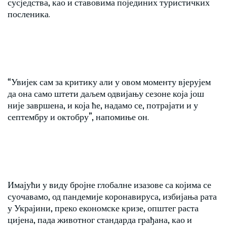
сусједства, као и ставовима појединих туристичких
посленика.
“Увијек сам за критику али у овом моменту вјерујем
да она само штети даљем одвијању сезоне која још
није завршена, и која ће, надамо се, потрајати и у
септембру и октобру”, напомиње он.
Имајући у виду бројне глобалне изазове са којима се
суочавамо, од пандемије коронавируса, избијања рата
у Украјини, преко економске кризе, општег раста
цијена, пада животног стандарда грађана, као и