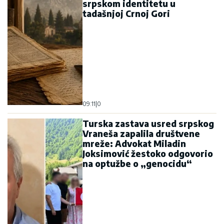
srpskom identitetu u
tadašnjoj Crnoj Gori
09:11
|
0
Turska zastava usred srpskog
Vraneša zapalila društvene
mreže: Advokat Miladin
Joksimović žestoko odgovorio
na optužbe o „genocidu“