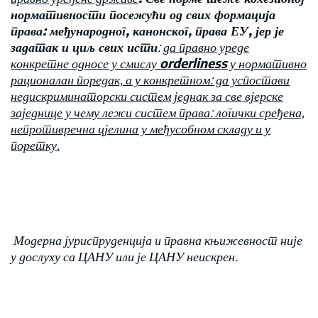
нормативности посежући од свих формација
права: међународног, канонског, права ЕУ, јер је
задатак и циљ свих исти
:
да правно уреде
конкретне односе у смислу
orde
r
liness
у нормативно
рационалан поредак, а у конкретном: да успостави
недискриминаторски систем једнак за све вјерске
заједнице у чему лежи систем права: логички сређена,
непротивречна цјелина у међусобном складу и у
поретку.
Модерна јуриспруденција и правна књижевност није
у дослуху са ЦАНУ или је ЦАНУ неискрен.