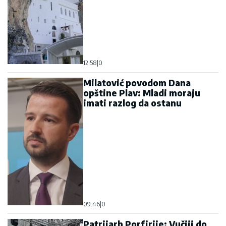
12:58
|
0
Milatović povodom Dana
opštine Plav: Mladi moraju
imati razlog da ostanu
09:46
|
0
Patrijarh Porfirije: Vučiji do
svjedoči o snazi srpskog
jedinstva, podjele služe tuđim
interesima