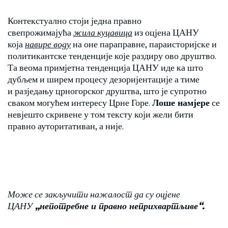
Контекстуално стоји једна правно
свепрожимајућа
жила куцавица
из оцјена ЦАНУ
која
навире воду
на оне параправне, параисторијске и
политикантске тенденције које раздиру ово друштво.
Та веома примјетна тенденција ЦАНУ иде ка што
дубљем и ширем процесу дезоријентације а тиме
и разједању црногорског друштва, што је супротно
сваком могућем интересу Црне Горе.
Лоше намјере
се
невјешто скривене у том тексту који жели бити
правно ауторитативан, а није.
Може се закључити нажалост да су оцјене
ЦАНУ
„непотребне и правно неприхвартљиве“.