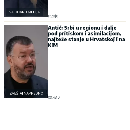
NA UDARU MEDIJA
11:20
|
0
Antić: Srbi u regionu i dalje
pod pritiskom i asimilacijom,
najteže stanje u Hrvatskoj i na
KiM
IZVEŠTAJ NAPREDNOG KLUBA
09:43
|
0