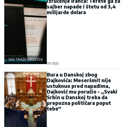
izručenje Iranca: Terete ga za
sajber napade i štetu od 3,4
milijarde dolara
SAD TRAŽE IZRUČENJE
09:30
|
0
Bura u Danskoj zbog
Dajkovića: Meseršmit nije
ustuknuo pred napadima,
Dajković mu poručio - „Svaki
Srbin u Danskoj treba da
prepozna političara poput
tebe“