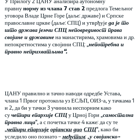
У Прилогу 2 ЦАНУ анализира аутономну
правну
норму из члана 7 став 2
предлога Темељног
уговора Владе Црне Горе (даље: државе) и Српске
православне цркве (даље: СПЦ) и утврђује
да је то
што држава јемчи СПЦ неповредивост права
својине и државине
на манастирима, храмовима и др.
непокретностима у својини СПЦ: „
непотребна и
правно неприхватљива“.
ЦАНУ правилно и тачно наводи одредбе Устава,
члана 1 Првог протокола уз ЕСЉП, ОИЗ-а, у тачкама 1
и 2, да би у тачки 3 учинила неспорним како
су
четири епархије СПЦ
у Црној Гори „
самостална
правна лица
“, а с почетка тачке 4 каже: да су те
„
четири епархије
органски
дио
СПЦ
“, како би
уследило оно познато –
међутим
: „
у својинско-