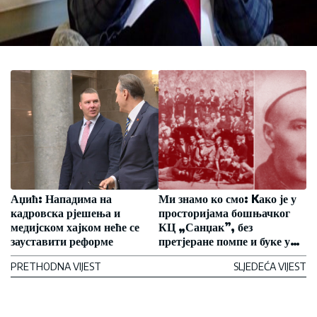
Аџић: Нападима на
Ми знамо ко смо: Kако је у
кадровска рјешења и
просторијама бошњачког
медијском хајком неће се
КЦ „Санџак”, без
зауставити реформе
претјеране помпе и буке у
јавности, приказан
PRETHODNA VIJEST
SLJEDEĆA VIJEST
ревизионистички урадак
сарајевског режисера Авда
Хусеиновића