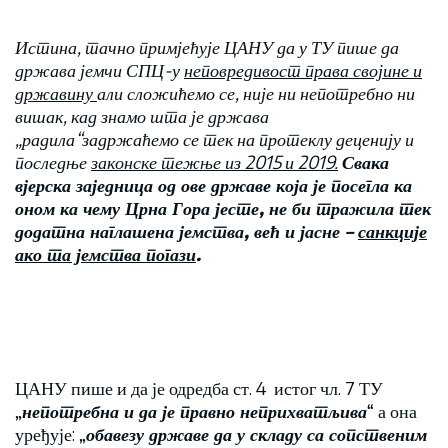
Истина, тачно примјећује ЦАНУ да у ТУ пише да
држава јемчи СПЦ-у
неповредивост права својине и
државину
али сложићемо се, није ни непотребно ни
вишак, кад знамо шта је држава
„радила“задржаћемо се тек на протеклу деценију и
последње
законске тежње из 2015 и 2019.
Свака
вјерска заједница од ове државе која је посегла ка
оном ка чему Црна Гора јесте, не би тражила тек
додатна наглашена јемства, већ и јасне –
санкције
ако та јемства погази
.
ЦАНУ пише и да је одредба ст. 4 истог чл. 7 ТУ
„
непотребна и да је правно неприхватљива
“ а она
уређује: „
обавезу државе да у складу са сопственим