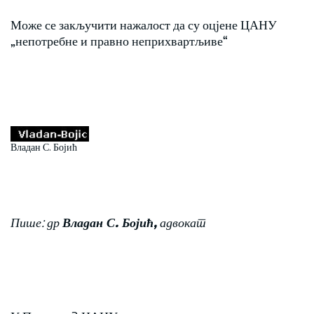
Може се закључити нажалост да су оцјене ЦАНУ
„непотребне и правно неприхвартљиве“
Владан С. Бојић
Пише: др
Владан С. Бојић,
адвокат