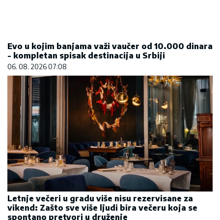
Evo u kojim banjama važi vaučer od 10.000 dinara
- kompletan spisak destinacija u Srbiji
06. 08. 2026 07:08
Letnje večeri u gradu više nisu rezervisane za
vikend: Zašto sve više ljudi bira večeru koja se
spontano pretvori u druženje
23. 07. 2026 12:47