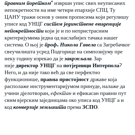
правним поретком
“ изврши упис свих неуписаних
непокретности на име четири епархије СПЦ. Ту
ЦАНУ тражи основ у оним прописима који регулишу
уписе код УНЦГ
систем јединствене евиденције
непокретности
који је и по непристрасним
критеријумима једна од наслабијих тачака нашег
система. О њој је
проф. Никола Гавела
са Загребачког
свеучилишта усред Подгорице на симпозијуму пре
неку годину изрекао да је
закржљала
. Зар
није
директор УНЦГ
на
потјерници Интерпола
?
Него, и да није тако већ да све перфектно
функционише,
правна пристојност
државе која
располаже инструментаријумом принуде, налаже да
учини дјелотворан,
ефектан
и ефикасан правни пут
свим вјерским заједницама око уписа код УНЦГ а и
код
конверзије
земљишта
према
ЗСПО
.