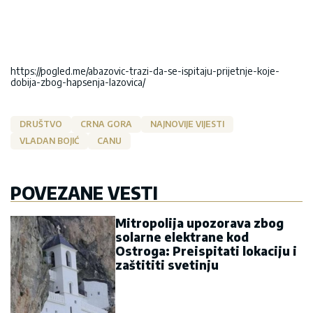
https://pogled.me/abazovic-trazi-da-se-ispitaju-prijetnje-koje-
dobija-zbog-hapsenja-lazovica/
DRUŠTVO
CRNA GORA
NAJNOVIJE VIJESTI
VLADAN BOJIĆ
CANU
POVEZANE VESTI
Mitropolija upozorava zbog
solarne elektrane kod
Ostroga: Preispitati lokaciju i
zaštititi svetinju