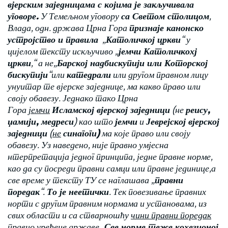
вјерским заједницама с којима је закључивала
уговоре.
У Темељном уговору
са Светом столицом
,
Влада, одн. држава Црна Гора
признаје канонско
устројство и правила
„
Католичкој цркви
“ у
цијелом тексту искључиво „
јемчи Католичкохј
цркви
,“ а не„
Барској надбискупији или Которској
бискупији
“или
катедрали
или другом правном лицу
унуитар те вјерске заједнице, ма какво право или
своју обавезу. Једнако тако Црна
Гора
јемчи
Исламској вјерској заједници
(не
реису,
џамији, медреси
) као што
јемчи
и
Јеврејској вјерској
заједници
(
не
синагоги)
ма које право или своју
обавезу. Уз наведено, није правно умјесна
нтерпретација једног принципа, једне правне норме,
као да су посреди правни самци или правне јединице,а
све време у тексту ТУ се наглашава „
правни
поредак
“.
То је неетички
. Тек повезивање правних
норти с другим правним нормама и установама, из
свих области и са стварношћу
чини правни поредак
правно уређене државе
. Све норме теже кохезионој