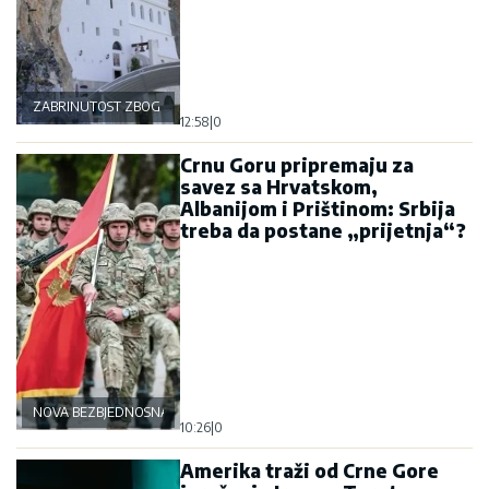
ZABRINUTOST ZBOG OSTROGA
12:58
|
0
Crnu Goru pripremaju za
savez sa Hrvatskom,
Albanijom i Prištinom: Srbija
treba da postane „prijetnja“?
NOVA BEZBJEDNOSNA OSOVINA
10:26
|
0
Amerika traži od Crne Gore