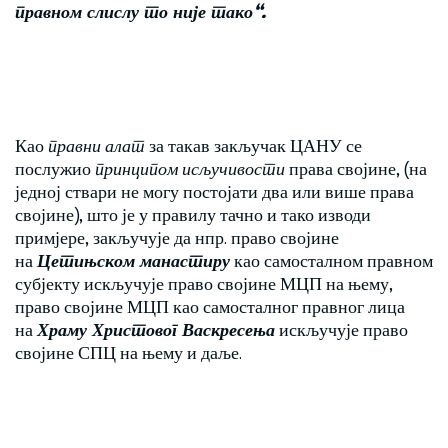
правном слислу то није тако“.
Као
правни алат
за такав закључак ЦАНУ се
послужио
принципом исључивости
права својине, (на
једној ствари не могу постојати два или више права
својине), што је у правилу тачно и тако изводи
примјере, закључује да нпр. право својине
на
Цетињском манастиру
као самосталном правном
субјекту искључује право својине МЦП на њему,
право својине МЦП као самосталног правног лица
на
Храму Христовог Васкресења
искључује право
својине СПЦ на њему и даље.