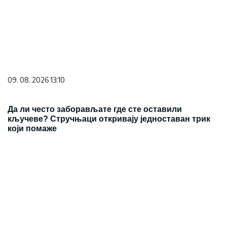
09. 08. 2026 13:10
Да ли често заборављате где сте оставили
кључеве? Стручњаци откривају једноставан трик
који помаже