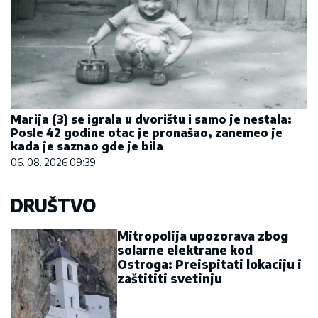
Marija (3) se igrala u dvorištu i samo je nestala:
Posle 42 godine otac je pronašao, zanemeo je
kada je saznao gde je bila
06. 08. 2026 09:39
DRUŠTVO
Mitropolija upozorava zbog
solarne elektrane kod
Ostroga: Preispitati lokaciju i
zaštititi svetinju