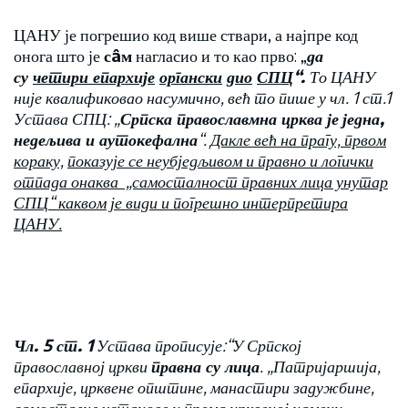
ЦАНУ је погрешио код више ствари, а најпре код
онога што је
сâм
нагласио и то као прво: „
да
су
четири епархије
органски
дио
СПЦ
“.
То ЦАНУ
није квалификовао насумично, већ то пише у чл. 1 ст.1
Устава СПЦ: „
Српска православмна црква је
једна,
недељива и аутокефална
“.
Дакле већ на прагу, првом
кораку,
показује се неубједљивом и правно и логички
отпада
онаква
„самосталност правних лица унутар
СПЦ“ каквом је види и погрешно интерпретира
ЦАНУ.
Чл. 5 ст. 1
Устава прописује:“У Српској
православној цркви
правна су лица
. „Патријаршија,
епархије, црквене општине, манастири задужбине,
самосталне установе и према црквеној намени,