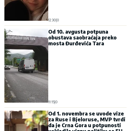
Od 10. avgusta potpuna
obustava saobraćaja preko
mosta Đurđevića Tara
11:15
|
0
Od 1. novembra se uvode vize
za Ruse i Bjeloruse, MVP tvrdi
da je Crna Gora u potpunosti
uskladila viznu politiku sa EU