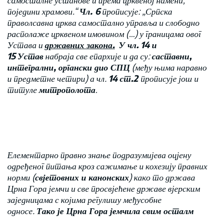
поједини храмови.“
Чл. 6
прописује: „Српска
праволсавна црква самостално управља и слободно
располаже црквеном имовином (…) у границама овог
Устава и
државних закона.
У чл.
14 и
15
Устав
набраја све епархије и да су:
саставни,
интегрални, органски дио СПЦ
(међу њима наравно
и предметне четири) а чл.
14 ст.2
прописује још и
титуле
митрополота
.
Елементарно правно знање подразумијева оцјену
одређеног питања кроз сажимање и кохезију правних
норми (
свјетовних и канонских
) како то држава
Црна Гора јемчи и све просвјећене државе вјерским
заједницама с којима регулишу међусобне
односе.
Тако је Црна Гора јемчила свим осталм