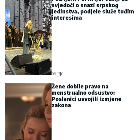
09:13
|
0
Žene dobile pravo na
menstrualno odsustvo:
Poslanici usvojili izmjene
zakona
12:30
|
0