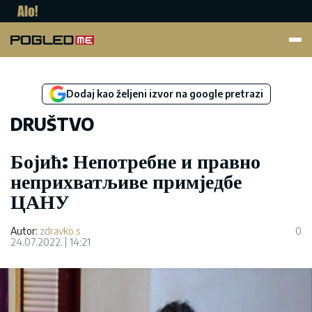
Pogled.me
Dodaj kao željeni izvor na google pretrazi
DRUŠTVO
Бојић: Непотребне и правно
неприхватљиве примједбе
ЦАНУ
Autor:
zdravko.s
0
24.07.2022.
14:21